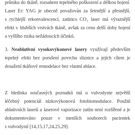
průniku do tkáně, rozsahem tepelného poškození a délkou hojení.
Laser Er: YAG je obecně považován za šetrnější a přesnější,
s rychlejší rekonvalescencí, zatímco CO₂ laser má výraznější
efekt v hlubších vrstvách tkáně, avšak za cenu delší doby hojení
a vyššího rizika nežádoucích účinků.
3.
Neablativní vysokovýkonové lasery
využívají především
tepelný efekt bez porušení povrchu sliznice a jejich cílem je
dosažení tkáňové remodelace bez vlastní ablace.
Z hlediska současných poznatků má u vulvodynie největší
léčebný potenciál nízkovýkonová fotobiomodulace. Použití
ablativních laserů a laserové vaporizace zatím není rozšířené a je
dokumentováno pouze v menších souborech pacientek
s vulvodynií [14,15,17,24,25,29].