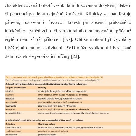
charakterizovaná bolestí vestibula indukovanou dotykem, tlakem
či penetrací po dobu nejméně 3 měsíců. Klinicky se manifestuje
pálivou, bodavou či řezavou bolestí při absenci průkazného
infekčního, zánětlivého či strukturálního onemocnění, přičemž
erytém nemusí být přítomen [5,7]. Obtíže mohou být vyvolány
i běžnými denními aktivitami. PVD může vzniknout i bez jasně
definovatelné vyvolávající příčiny [23].