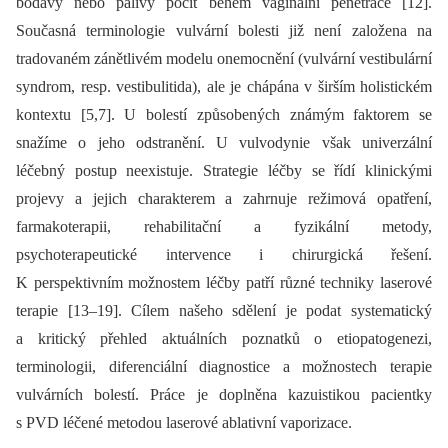
bodavý nebo pálivý pocit během vaginální penetrace [12].
Současná terminologie vulvární bolesti již není založena na
tradovaném zánětlivém modelu onemocnění (vulvární vestibulární
syndrom, resp. vestibulitida), ale je chápána v širším holistickém
kontextu [5,7]. U bolestí způsobených známým faktorem se
snažíme o jeho odstranění. U vulvodynie však univerzální
léčebný postup neexistuje. Strategie léčby se řídí klinickými
projevy a jejich charakterem a zahrnuje režimová opatření,
farmakoterapii, rehabilitační a fyzikální metody,
psychoterapeutické intervence i chirurgická řešení.
K perspektivním možnostem léčby patří různé techniky laserové
terapie [13–19]. Cílem našeho sdělení je podat systematický
a kritický přehled aktuálních poznatků o etiopatogenezi,
terminologii, diferenciální diagnostice a možnostech terapie
vulvárních bolestí. Práce je doplněna kazuistikou pacientky
s PVD léčené metodou laserové ablativní vaporizace.