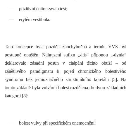
pozitivní cotton-swab test;
erytém vestibula.
Tato koncepce byla později zpochybněna a termín VVS byl
postupně opuštěn. Nahrazení sufixu „-itis“ příponou „-dynia“
deklarovalo zásadní posun v chápání těchto obtíží –⁠ od
zánětlivého paradigmatu k pojetí chronického bolestivého
syndromu bez jednoznačného strukturálního korelátu [5]. Na
tomto základě byla vulvární bolest rozdělena do dvou základních
kategorií [8]:
bolest vulvy při specifickém onemocnění;