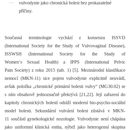
vulvodynie jako chronická bolest bez prokazatelné
příčiny.
Současná terminologie vychází z konsenzu ISSVD
(International Society for the Study of Vulvovaginal Disease),
ISSWSH (International Society for the Study of
Women‘s Sexual Health) a IPPS (International Pelvic
Pain Society) z roku 2015 (tab. 1) [5]. Mezinárodní klasifikace
nemocí (MKN-11) sice pojem vulvodynie explicitně neuvádí,
avšak položka „chronické primární bolesti vulvy“ (MG30.02) se
s ním obsahově jednoznačně překrývá [21,22]. Její zařazení do
kapitoly chronických bolestí odráží moderní bio-psycho-sociální
model bolesti. Sekundární vulvární bolest zůstává v MKN-
11 součástí gynekologické nozologie. Vulvodynie není chápána
jako uniformní klinická entita, nýbrž jako heterogenní skupina