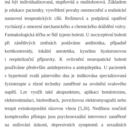
má být individualizovaná, stupňovitá a multioborová. Základem
je edukace pacientky, vysvětlení povahy onemocnění a realistické
nastavení terapeutických cílů. Režimová a podpůrná opatření
vycházejí z omezení mechanického a chemického dráždění vulvy.
Farmakologická léčba se řídí typem bolesti. U nociceptivní bolesti
při zánětlivých změnách podáváme antibiotika, případně
kortikosteroidy, lokální anestetika, kyselinu hyaluronovou
i reepitelizační přípravky. K ovlivnění neuropatické bolesti
používáme především antidepresiva a antiepileptika. U pacientek
s hypertonií svalů pánevního dna je indikována specializovaná
fyzioterapie a různé techniky zaměřené na uvolnění svalového
napětí. Lze využít také akupunkturu, aplikaci botulotoxinu,
elektrostimulaci, biofeedback, povrchovou elektromyografii nebo
terapii extrakorporální rázovou vlnou [5,26]. Nedílnou součástí
komplexního přístupu jsou psychosexuální intervence zaměřené
na snižování úzkosti, depresivních symptomů a sexuálních