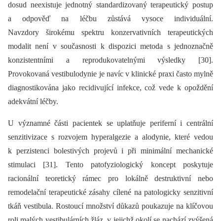
dosud neexistuje jednotný standardizovaný terapeutický postup
a odpověď na léčbu zůstává vysoce individuální.
Navzdory širokému spektru konzervativních terapeutických
modalit není v současnosti k dispozici metoda s jednoznačně
konzistentními a reprodukovatelnými výsledky [30].
Provokovaná vestibulodynie je navíc v klinické praxi často mylně
diagnostikována jako recidivující infekce, což vede k opoždění
adekvátní léčby.
U významné části pacientek se uplatňuje periferní i centrální
senzitivizace s rozvojem hyperalgezie a alodynie, které vedou
k perzistenci bolestivých projevů i při minimální mechanické
stimulaci [31]. Tento patofyziologický koncept poskytuje
racionální teoretický rámec pro lokálně destruktivní nebo
remodelační terapeutické zásahy cílené na patologicky senzitivní
tkáň vestibula. Rostoucí množství důkazů poukazuje na klíčovou
roli malých vestibulárních žláz, v jejichž okolí se nachází zvýšená