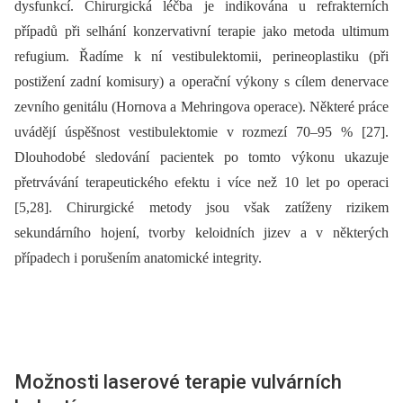
dysfunkcí. Chirurgická léčba je indikována u refrakterních
případů při selhání konzervativní terapie jako metoda ultimum
refugium. Řadíme k ní vestibulektomii, perineoplastiku (při
postižení zadní komisury) a operační výkony s cílem denervace
zevního genitálu (Hornova a Mehringova operace). Některé práce
uvádějí úspěšnost vestibulektomie v rozmezí 70–95 % [27].
Dlouhodobé sledování pacientek po tomto výkonu ukazuje
přetrvávání terapeutického efektu i více než 10 let po operaci
[5,28]. Chirurgické metody jsou však zatíženy rizikem
sekundárního hojení, tvorby keloidních jizev a v některých
případech i porušením anatomické integrity.
Možnosti laserové terapie vulvárních