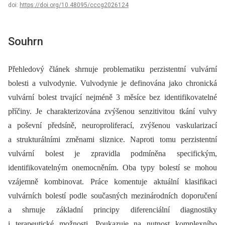
doi:
https://doi.org/10.48095/cccg2026124
Souhrn
Přehledový článek shrnuje problematiku perzistentní vulvární
bolesti a vulvodynie. Vulvodynie je definována jako chronická
vulvární bolest trvající nejméně 3 měsíce bez identifikovatelné
příčiny. Je charakterizována zvýšenou senzitivitou tkání vulvy
a poševní předsíně, neuroproliferací, zvýšenou vaskularizací
a strukturálními změnami sliznice. Naproti tomu perzistentní
vulvární bolest je zpravidla podmíněna specifickým,
identifikovatelným onemocněním. Oba typy bolestí se mohou
vzájemně kombinovat. Práce komentuje aktuální klasifikaci
vulvárních bolestí podle současných mezinárodních doporučení
a shrnuje základní principy diferenciální diagnostiky
i terapeutické možnosti. Poukazuje na nutnost komplexního