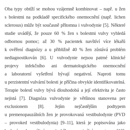
Oba typy obtíží se mohou vzájemně kombinovat –⁠ např. u žen
s bolestmi na podkladě specifického onemocnění (např. lichen
sclerosus) může být současně přítomna i vulvodynie [5]. Některé
studie uvádějí, že pouze 60 % žen s bolestmi vulvy vyhledá
odbornou pomoc; až 30 % pacientek navštíví více lékařů
k ověření diagnózy a u přibližně 40 % žen zůstává problém
nediagnostikován [6]. U vulvodynie nejsou patrné klinické
projevy infekčního ani dermatologického onemocnění
a laboratorní vyšetření bývají negativní. Naproti tomu
u perzistentní vulvární bolesti je příčina obvykle identifikovatelná.
Terapie bolestí vulvy bývá dlouhodobá a její efektivita je často
nejistá [7]. Diagnóza vulvodynie je většinou stanovena per
exclusionem [8]. Jejím nejčastějším podtypem
u premenopauzálních žen je provokovaná vestibulodynie (PVD
–⁠ provoked vestibulodynia) [9–11], která je popisována jako