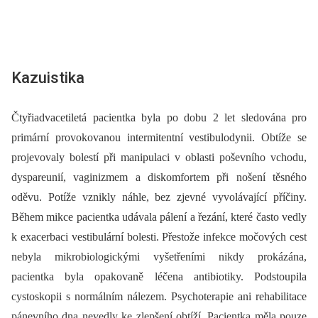
Kazuistika
Čtyřiadvacetiletá pacientka byla po dobu 2 let sledována pro
primární provokovanou intermitentní vestibulodynii. Obtíže se
projevovaly bolestí při manipulaci v oblasti poševního vchodu,
dyspareunií, vaginizmem a diskomfortem při nošení těsného
oděvu. Potíže vznikly náhle, bez zjevné vyvolávající příčiny.
Během mikce pacientka udávala pálení a řezání, které často vedly
k exacerbaci vestibulární bolesti. Přestože infekce močových cest
nebyla mikrobiologickými vyšetřeními nikdy prokázána,
pacientka byla opakovaně léčena antibiotiky. Podstoupila
cystoskopii s normálním nálezem. Psychoterapie ani rehabilitace
pánevního dna nevedly ke zlepšení obtíží. Pacientka měla pouze