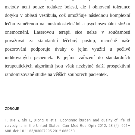
metody není pouze redukce bolesti, ale i obnovení tolerance
dotyku v oblasti vestibula, což umožňuje následnou komplexní
léčbu zaměřenou na muskuloskeletální a psychosexuální složku
onemocnění. Laserovou terapii sice nelze v současnosti
považovat za standardní léčebný postup, nicméně naše
pozorování podporuje úvahy o jejím využití u pečlivě
indikovaných pacientek. K jejímu zařazení do standardních
terapeutických algoritmů jsou však nezbytné další prospektivní
randomizované studie na větších souborech pacientek.
ZDROJE
1. Xie Y, Shi L, Xiong X et al. Economic burden and quality of life of
vulvodynia in the United States. Curr Med Res Opin 2012; 28 (4): 601–
608. doi: 10.1185/03007995.2012.666963.