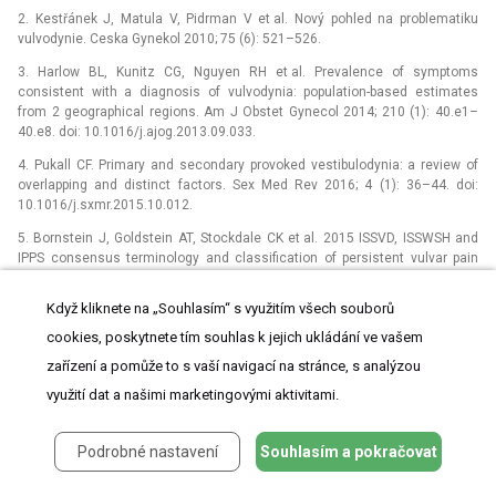
2. Kestřánek J, Matula V, Pidrman V et al. Nový pohled na problematiku
vulvodynie. Ceska Gynekol 2010; 75 (6): 521–526.
3. Harlow BL, Kunitz CG, Nguyen RH et al. Prevalence of symptoms
consistent with a diagnosis of vulvodynia: population-based estimates
from 2 geographical regions. Am J Obstet Gynecol 2014; 210 (1): 40.e1–
40.e8. doi: 10.1016/j.ajog.2013.09.033.
4. Pukall CF. Primary and secondary provoked vestibulodynia: a review of
overlapping and distinct factors. Sex Med Rev 2016; 4 (1): 36–44. doi:
10.1016/j.sxmr.2015.10.012.
5. Bornstein J, Goldstein AT, Stockdale CK et al. 2015 ISSVD, ISSWSH and
IPPS consensus terminology and classification of persistent vulvar pain
and vulvodynia. Obstet Gynecol 2016; 127 (4): 745–751. doi:
10.1097/AOG.00000 00000001359.
Když kliknete na „Souhlasím“ s využitím všech souborů
6. Harlow BL, Stewart EG. A population-based assessment of chronic
cookies, poskytnete tím souhlas k jejich ukládání ve vašem
unexplained vulvar pain: have we underestimated the prevalence of
zařízení a pomůže to s vaší navigací na stránce, s analýzou
vulvodynia? J Am Med Womens Assoc (1972) 2003; 58 (2): 82–88.
využití dat a našimi marketingovými aktivitami.
7. Chalmers KJ, Madden VJ, Hutchinson MR et al. Local and systemic
inflammation in localized, provoked vestibulodynia: a systematic review.
Obstet Gynecol 2016; 128 (2): 337–347. doi:
Podrobné nastavení
Souhlasím a pokračovat
10.1097/AOG.0000000000001510.