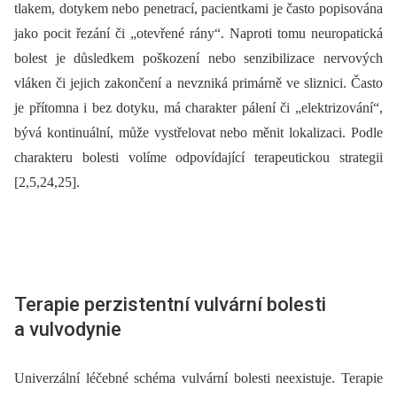
tlakem, dotykem nebo penetrací, pacientkami je často popisována
jako pocit řezání či „otevřené rány“. Naproti tomu neuropatická
bolest je důsledkem poškození nebo senzibilizace nervových
vláken či jejich zakončení a nevzniká primárně ve sliznici. Často
je přítomna i bez dotyku, má charakter pálení či „elektrizování“,
bývá kontinuální, může vystřelovat nebo měnit lokalizaci. Podle
charakteru bolesti volíme odpovídající terapeutickou strategii
[2,5,24,25].
Terapie perzistentní vulvární bolesti
a vulvodynie
Univerzální léčebné schéma vulvární bolesti neexistuje. Terapie