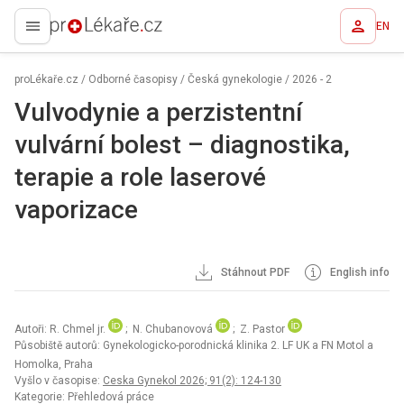
EN
proLékaře.cz
proLékaře.cz
/
Odborné časopisy
/
Česká gynekologie
/
2026 - 2
Vulvodynie a perzistentní
vulvární bolest – diagnostika,
terapie a role laserové
vaporizace
Stáhnout PDF
English info
Autoři: R. Chmel jr.
; N. Chubanovová
; Z. Pastor
Působiště autorů: Gynekologicko-porodnická klinika 2. LF UK a FN Motol a
Homolka, Praha
Vyšlo v časopise:
Ceska Gynekol 2026; 91(2): 124-130
Kategorie: Přehledová práce