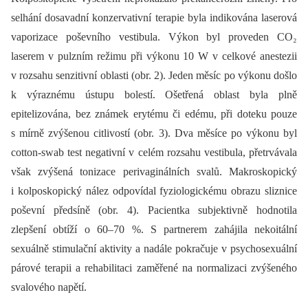
selhání dosavadní konzervativní terapie byla indikována laserová
vaporizace poševního vestibula. Výkon byl proveden CO₂
laserem v pulzním režimu při výkonu 10 W v celkové anestezii
v rozsahu senzitivní oblasti (obr. 2). Jeden měsíc po výkonu došlo
k výraznému ústupu bolestí. Ošetřená oblast byla plně
epitelizována, bez známek erytému či edému, při doteku pouze
s mírně zvýšenou citlivostí (obr. 3). Dva měsíce po výkonu byl
cotton-swab test negativní v celém rozsahu vestibula, přetrvávala
však zvýšená tonizace perivaginálních svalů. Makroskopický
i kolposkopický nález odpovídal fyziologickému obrazu sliznice
poševní předsíně (obr. 4). Pacientka subjektivně hodnotila
zlepšení obtíží o 60–70 %. S partnerem zahájila nekoitální
sexuálně stimulační aktivity a nadále pokračuje v psychosexuální
párové terapii a rehabilitaci zaměřené na normalizaci zvýšeného
svalového napětí.