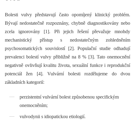
Bolesti vulvy představují často opomíjený klinický problém.
Bývají nedostatečně rozpoznány, chybně diagnostikovány nebo
zcela ignorovány [1]. Při jejich řešení převažuje mnohdy
mechanistický přístup s nedostatečným zohledněním
psychosomatických souvislostí [2]. Populační studie odhadují
prevalenci bolestí vulvy přibližně na 8 % [3]. Tato onemocnění
negativně ovlivňují kvalitu života, sexuální funkce i reprodukční
potenciál žen [4]. Vulvární bolesti rozdělujeme do dvou
základních kategorií:
perzistentní vulvární bolest způsobenou specifickým
onemocněním;
vulvodynii s idiopatickou etiologií.