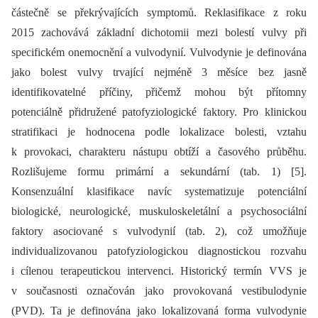
částečně se překrývajících symptomů. Reklasifikace z roku
2015 zachovává základní dichotomii mezi bolestí vulvy při
specifickém onemocnění a vulvodynií. Vulvodynie je definována
jako bolest vulvy trvající nejméně 3 měsíce bez jasně
identifikovatelné příčiny, přičemž mohou být přítomny
potenciálně přidružené patofyziologické faktory. Pro klinickou
stratifikaci je hodnocena podle lokalizace bolesti, vztahu
k provokaci, charakteru nástupu obtíží a časového průběhu.
Rozlišujeme formu primární a sekundární (tab. 1) [5].
Konsenzuální klasifikace navíc systematizuje potenciální
biologické, neurologické, muskuloskeletální a psychosociální
faktory asociované s vulvodynií (tab. 2), což umožňuje
individualizovanou patofyziologickou diagnostickou rozvahu
i cílenou terapeutickou intervenci. Historický termín VVS je
v současnosti označován jako provokovaná vestibulodynie
(PVD). Ta je definována jako lokalizovaná forma vulvodynie