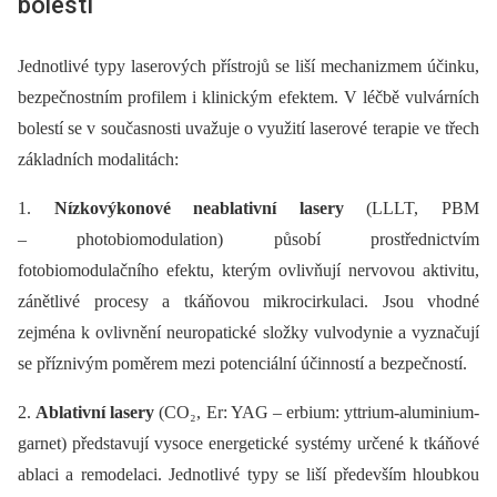
bolestí
Jednotlivé typy laserových přístrojů se liší mechanizmem účinku,
bezpečnostním profilem i klinickým efektem. V léčbě vulvárních
bolestí se v současnosti uvažuje o využití laserové terapie ve třech
základních modalitách:
1.
Nízkovýkonové neablativní lasery
(LLLT, PBM
–⁠ photobiomodulation) působí prostřednictvím
fotobiomodulačního efektu, kterým ovlivňují nervovou aktivitu,
zánětlivé procesy a tkáňovou mikrocirkulaci. Jsou vhodné
zejména k ovlivnění neuropatické složky vulvodynie a vyznačují
se příznivým poměrem mezi potenciální účinností a bezpečností.
2.
Ablativní lasery
(CO₂, Er: YAG –⁠ erbium: yttrium-aluminium-
garnet) představují vysoce energetické systémy určené k tkáňové
ablaci a remodelaci. Jednotlivé typy se liší především hloubkou