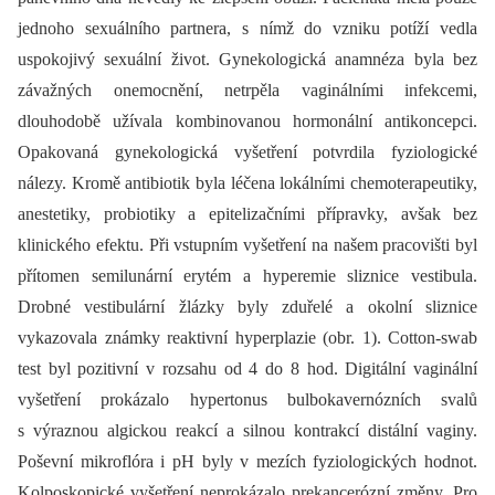
jednoho sexuálního partnera, s nímž do vzniku potíží vedla
uspokojivý sexuální život. Gynekologická anamnéza byla bez
závažných onemocnění, netrpěla vaginálními infekcemi,
dlouhodobě užívala kombinovanou hormonální antikoncepci.
Opakovaná gynekologická vyšetření potvrdila fyziologické
nálezy. Kromě antibiotik byla léčena lokálními chemoterapeutiky,
anestetiky, probiotiky a epitelizačními přípravky, avšak bez
klinického efektu. Při vstupním vyšetření na našem pracovišti byl
přítomen semilunární erytém a hyperemie sliznice vestibula.
Drobné vestibulární žlázky byly zduřelé a okolní sliznice
vykazovala známky reaktivní hyperplazie (obr. 1). Cotton-swab
test byl pozitivní v rozsahu od 4 do 8 hod. Digitální vaginální
vyšetření prokázalo hypertonus bulbokavernózních svalů
s výraznou algickou reakcí a silnou kontrakcí distální vaginy.
Poševní mikroflóra i pH byly v mezích fyziologických hodnot.
Kolposkopické vyšetření neprokázalo prekancerózní změny. Pro