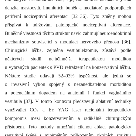
denzita mastocytů, imunitních buněk a mediátorů podporujících
periferní nociceptivní aferentaci [32–36]. Tyto změny mohou
přispívat k udržování patologické nociceptivní aferentace.
Buněčné vlastnosti těchto struktur navíc zahrnují neuroendokrinní
mechanizmy související s modulací nervového přenosu [36].
Chirurgická léčba, zejména vestibulektomie, zůstává podle
některých studií nejúčinnější terapeutickou modalitou
u vybraných pacientek s PVD refrakterní na konzervativní léčbu.
Některé studie udávají 52–93% úspěšnost, ale jedná se
o invazivní výkon spojený s nezanedbatelnou morbiditou
a potenciálním dopadem na anatomii i funkci vaginálního
vestibula [37]. V tomto kontextu představují ablativní techniky
využívající CO₂ a Er: YAG laser racionální terapeutický
kompromis mezi konzervativním a radikálně chirurgickým
přístupem. Tyto metody umožňují cílenou ablaci patologicky
senzitivní tkáně s minimálním poškozením okolních struktur