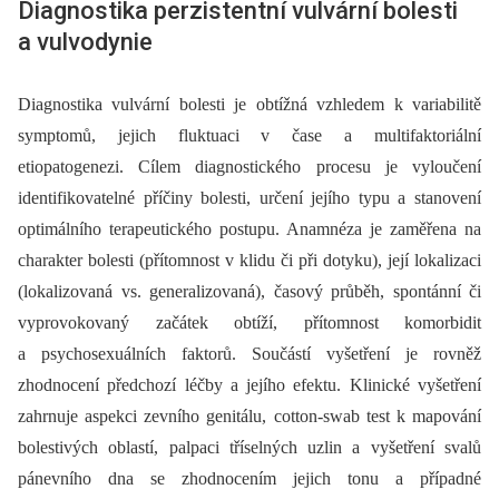
Diagnostika perzistentní vulvární bolesti
a vulvodynie
Diagnostika vulvární bolesti je obtížná vzhledem k variabilitě
symptomů, jejich fluktuaci v čase a multifaktoriální
etiopatogenezi. Cílem diagnostického procesu je vyloučení
identifikovatelné příčiny bolesti, určení jejího typu a stanovení
optimálního terapeutického postupu. Anamnéza je zaměřena na
charakter bolesti (přítomnost v klidu či při dotyku), její lokalizaci
(lokalizovaná vs. generalizovaná), časový průběh, spontánní či
vyprovokovaný začátek obtíží, přítomnost komorbidit
a psychosexuálních faktorů. Součástí vyšetření je rovněž
zhodnocení předchozí léčby a jejího efektu. Klinické vyšetření
zahrnuje aspekci zevního genitálu, cotton-swab test k mapování
bolestivých oblastí, palpaci tříselných uzlin a vyšetření svalů
pánevního dna se zhodnocením jejich tonu a případné