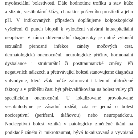
myofasciální bolestivosti. Dále hodnotíme trofiku a stav kůže
a sliznic, vestibulární žlázy, charakter poševního prostředí a jeho
pH. V indikovaných případech doplňujeme kolposkopické
vyšetření či punch biopsii k vyloučení vulvární intraepiteliální
neoplazie. V rámci diferenciální diagnostiky je nutné vyloučit
sexuálně přenosné infekce, záněty močových cest,
dermatologická onemocnění, neurologické příčiny, hormonální
dysbalance i strukturální či posttraumatické změny. Při
negativních nálezech a přetrvávající bolesti stanovujeme diagnózu
vulvodynie, která však může zahrnovat i latentní přidružené
faktory a v průběhu času být překvalifikována na bolest vulvy při
specifickém onemocnění. U lokalizované provokované
vestibulodynie je zásadní rozlišit, zda se jedná o bolest
nociceptivní (periferní, tkáňovou), nebo neuropatickou.
Nociceptivní bolest vzniká v patologicky změněné tkáni na
podkladě zánětu či mikrotraumat, bývá lokalizovaná a vyvolaná