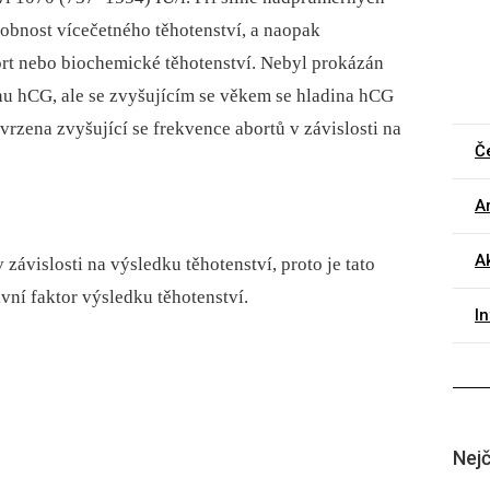
bnost vícečetného těhotenství, a naopak
rt nebo biochemické těhotenství. Nebyl prokázán
u hCG, ale se zvyšujícím se věkem se hladina hCG
rzena zvyšující se frekvence abortů v závislosti na
Č
Ar
Ak
ávislosti na výsledku těhotenství, proto je tato
vní faktor výsledku těhotenství.
I
Nejč