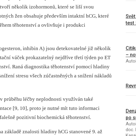
voří několik izohormonů, které se liší svou
tných žen obsahuje především intaktní hCG, které
Svět
test
ěhem těhotenství a ovlivňuje i produkci
Citi
rogesteron, inhibin A) jsou detekovatelné již několik
– no
tační váček prokazatelný nejdříve třetí týden po ET
Autoř
enství. Raná diagnostika těhotenství pomocí hladiny
snížení stresu všech zúčastněných a snížení nákladů
Revm
v průběhu léčby neplodnosti využíván také
ace [9, 10], proto je nutné mít tuto informaci
Denz
alešně pozitivní biochemická těhotenství.
po s
Autoř
doc. 
 na základě znalosti hladiny hCG stanovené 9. až
Kasal