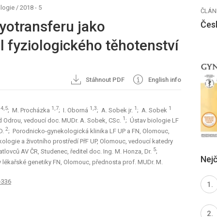
logie
/
2018 - 5
ČLÁN
yotransferu jako
Čes
l fyziologického těhotenství
Stáhnout PDF
English info
4,5
1,7
1,3
1
1
c
; M. Procházka
; I. Oborná
; A. Sobek jr.
; A. Sobek
1
d Odrou, vedoucí doc. MUDr. A. Sobek, CSc.
; Ústav biologie LF
2
D.
; Porodnicko-gynekologická klinika LF UP a FN, Olomouc,
kologie a životního prostředí PřF UP, Olomouc, vedoucí katedry
5
atlovců AV ČR, Studenec, ředitel doc. Ing. M. Honza, Dr.
;
Nejč
v lékařské genetiky FN, Olomouc, přednosta prof. MUDr. M.
-336