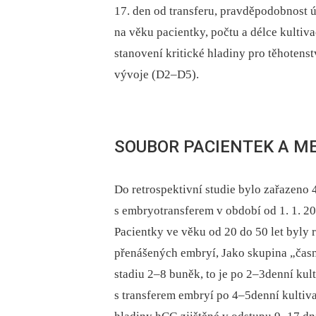
17. den od transferu, pravděpodobnost 
na věku pacientky, počtu a délce kulti
stanovení kritické hladiny pro těhotenst
vývoje (D2–D5).
SOUBOR PACIENTEK A M
Do retrospektivní studie bylo zařazeno 
s embryotransferem v období od 1. 1. 200
Pacientky ve věku od 20 do 50 let byly 
přenášených embryí, Jako skupina „čas
stadiu 2–8 buněk, to je po 2–3denní kul
s transferem embryí po 4–5denní kultiv