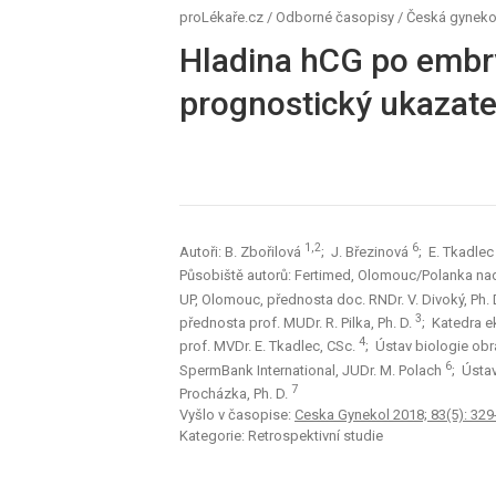
proLékaře.cz
/
Odborné časopisy
/
Česká gyneko
Hladina hCG po embr
prognostický ukazate
1,2
6
Autoři: B. Zbořilová
; J. Březinová
; E. Tkadle
Působiště autorů: Fertimed, Olomouc/Polanka na
UP, Olomouc, přednosta doc. RNDr. V. Divoký, Ph. 
3
přednosta prof. MUDr. R. Pilka, Ph. D.
; Katedra e
4
prof. MVDr. E. Tkadlec, CSc.
; Ústav biologie obr
6
SpermBank International, JUDr. M. Polach
; Ústa
7
Procházka, Ph. D.
Vyšlo v časopise:
Ceska Gynekol 2018; 83(5): 329
Kategorie: Retrospektivní studie