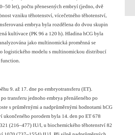
20–50 let), počtu přenesených embryí (jedno, dvě
bnost vzniku těhotenství, vícečetného těhotenství,
ansferovaná embrya byla rozdělena do dvou skupin
žená kultivace (PK 96 a 120 h). Hladina hCG byla
 analyzována jako multinomická proměnná se
 logistického modelu s multinomickou distribucí
function.
ěhu 9. až 17. dne po embryotransferu (ET).
 po transferu jednoho embrya přenášeného po
 roste s průměrnými a nadprůměrnými hodnotami hCG
ví ukončeného porodem byla 14. den po ET 678
 321 (216–477) IU/l, u biochemického těhotenství 82
ví 1070 (737–1554) IU/l. Při silně nadprůměrných