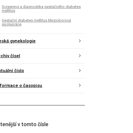
Screening a diagnostika gestačného diabetes
mellitus
Gestační diabetes mellitus Mezioborová
spolupráce
eská gynekologie
chiv čísel
tuální číslo
nformace o časopisu
tenější v tomto čísle