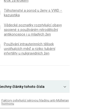
krok za krokem
Těhotenství a porod u ženy s VWD −
kazuistika
Vědecké poznatky rozptylující obavy
spojené s používáním nitroděložní
antikoncepce i u mladých žen
Používání intrauterinních tělísek
uvolňujících měď a riziko tubární
infertility u nuligravidních žen
šechny články tohoto čísla
Faktory ovlivňující sérovou hladinu anti-Müllerian
hormonu