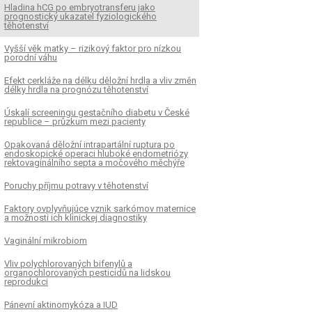
Hladina hCG po embryotransferu jako
prognostický ukazatel fyziologického
těhotenství
Vyšší věk matky – rizikový faktor pro nízkou
porodní váhu
Efekt cerkláže na délku děložní hrdla a vliv změn
délky hrdla na prognózu těhotenství
Úskalí screeningu gestačního diabetu v České
republice – průzkum mezi pacienty
Opakovaná děložní intrapartální ruptura po
endoskopické operaci hluboké endometriózy
rektovaginálního septa a močového měchýře
Poruchy příjmu potravy v těhotenství
Faktory ovplyvňujúce vznik sarkómov maternice
a možnosti ich klinickej diagnostiky
Vaginální mikrobiom
Vliv polychlorovaných bifenylů a
organochlorovaných pesticidů na lidskou
reprodukci
Pánevní aktinomykóza a IUD