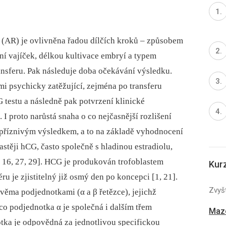
(AR) je ovlivněna řadou dílčích kroků –⁠ způsobem
ní vajíček, délkou kultivace embryí a typem
nsferu. Pak následuje doba očekávání výsledku.
mi psychicky zatěžující, zejména po transferu
testu a následně pak potvrzení klinické
 I proto narůstá snaha o co nejčasnější rozlišení
nepříznivým výsledkem, a to na základě vyhodnocení
těji hCG, často společně s hladinou estradiolu,
, 16, 27, 29]. HCG je produkován trofoblastem
Kur
u je zjistitelný již osmý den po koncepci [1, 21].
Zvyšt
věma podjednotkami (α a β řetězce), jejichž
co podjednotka α je společná i dalším třem
Mazo
ka je odpovědná za jednotlivou specifickou