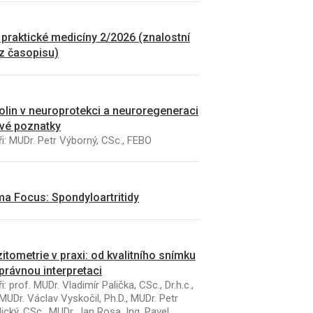
 praktické medicíny 2/2026 (znalostní
 z časopisu)
kolin v neuroprotekci a neuroregeneraci
vé poznatky
i: MUDr. Petr Výborný, CSc., FEBO
a Focus: Spondyloartritidy
itometrie v praxi: od kvalitního snímku
právnou interpretaci
i: prof. MUDr. Vladimír Palička, CSc., Dr.h.c.,
MUDr. Václav Vyskočil, Ph.D., MUDr. Petr
ický, CSc., MUDr. Jan Rosa, Ing. Pavel