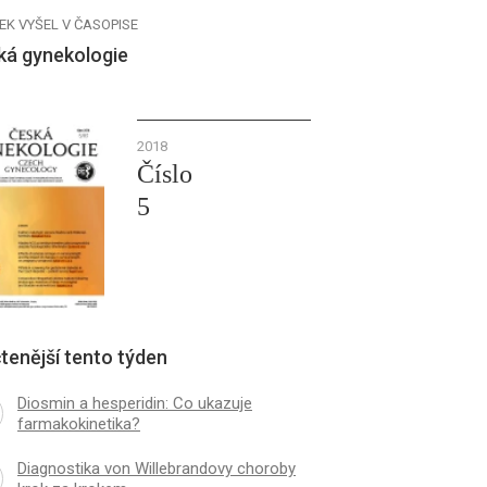
EK VYŠEL V ČASOPISE
ká gynekologie
2018
Číslo
5
tenější tento týden
Diosmin a hesperidin: Co ukazuje
farmakokinetika?
Diagnostika von Willebrandovy choroby