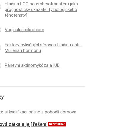
Hladina hCG po embryotransferu jako
prognostický ukazatel fyziologického
těhotenství
Vaginální mikrobiom
Faktory ovlivňující sérovou hladinu anti-
Müllerian hormonu
Pánevní aktinomykóza a IUD
zy
e si kvalifikaci online z pohodlí domova
vá zátka a její řešení
NOVÝ KURZ