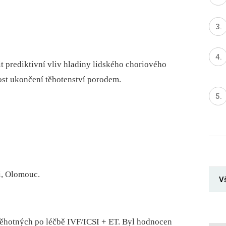
t prediktivní vliv hladiny lidského choriového
st ukončení těhotenství porodem.
i, Olomouc.
V
těhotných po léčbě IVF/ICSI + ET. Byl hodnocen