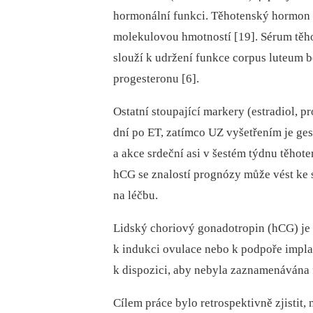
hormonální funkci. Těhotenský hormon t
molekulovou hmotností [19]. Sérum těho
slouží k udržení funkce corpus luteum b
progesteronu [6].
Ostatní stoupající markery (estradiol, p
dní po ET, zatímco UZ vyšetřením je ges
a akce srdeční asi v šestém týdnu těhot
hCG se znalostí prognózy může vést ke 
na léčbu.
Lidský choriový gonadotropin (hCG) je 
k indukci ovulace nebo k podpoře implant
k dispozici, aby nebyla zaznamenávána f
Cílem práce bylo retrospektivně zjistit,