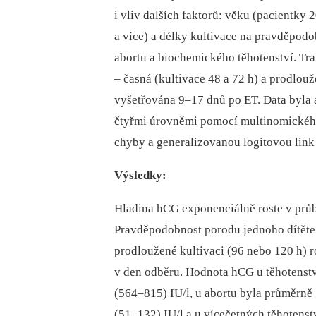
i vliv dalších faktorů: věku (pacientky 
a více) a délky kultivace na pravděpodo
abortu a biochemického těhotenství. Tr
–⁠ časná (kultivace 48 a 72 h) a prodlou
vyšetřována 9–17 dnů po ET. Data byla
čtyřmi úrovněmi pomocí multinomického
chyby a generalizovanou logitovou link 
Výsledky
:
Hladina hCG exponenciálně roste v průb
Pravděpodobnost porodu jednoho dítěte
prodloužené kultivaci (96 nebo 120 h)
v den odběru. Hodnota hCG u těhotenst
(564–815) IU/l, u abortu byla průměrně
(51–132) IU/l a u vícečetných těhotenst