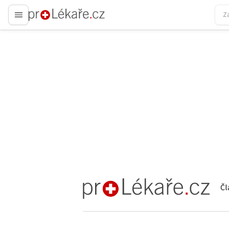
proLékaře.cz
Čl
proLékaře.cz