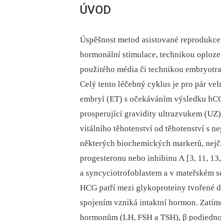
ÚVOD
Úspěšnost metod asistované reprodukce 
hormonální stimulace, technikou oploze
použitého média či technikou embryotra
Celý tento léčebný cyklus je pro pár vel
embryí (ET) s očekáváním výsledku hCG 
prosperující gravidity ultrazvukem (UZ).
vitálního těhotenství od těhotenství s 
některých biochemických markerů, nejčas
progesteronu nebo inhibinu A [3, 11, 13
a syncyciotrofoblastem a v mateřském sér
HCG patří mezi glykoproteiny tvořené d
spojením vzniká intaktní hormon. Zatím
hormonům (LH, FSH a TSH), β podjednot