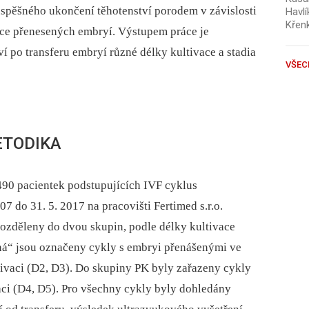
úspěšného ukončení těhotenství porodem v závislosti
Havlí
Křen
vace přenesených embryí. Výstupem práce je
ví po transferu embryí různé délky kultivace a stadia
VŠEC
ETODIKA
490 pacientek podstupujících IVF cyklus
7 do 31. 5. 2017 na pracovišti Fertimed s.r.o.
rozděleny do dvou skupin, podle délky kultivace
ná“ jsou označeny cykly s embryi přenášenými ve
tivaci (D2, D3). Do skupiny PK byly zařazeny cykly
aci (D4, D5). Pro všechny cykly byly dohledány