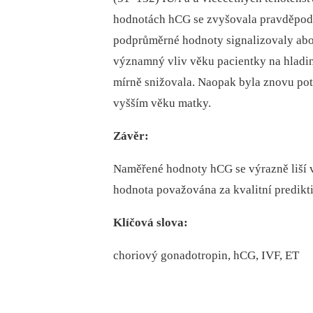
hodnotách hCG se zvyšovala pravděpodo
podprůměrné hodnoty signalizovaly abo
významný vliv věku pacientky na hladin
mírně snižovala. Naopak byla znovu potv
vyšším věku matky.
Závěr:
Naměřené hodnoty hCG se výrazně liší v z
hodnota považována za kvalitní predikti
Klíčová slova:
choriový gonadotropin, hCG, IVF, ET