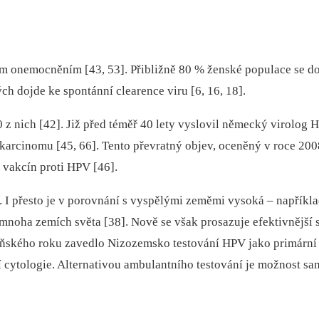
m onemocněním [43, 53]. Přibližně 80 % ženské populace se do 
ch dojde ke spontánní clearence viru [6, 16, 18].
z nich [42]. Již před téměř 40 lety vyslovil německý virolog 
karcinomu [45, 66]. Tento převratný objev, oceněný v roce 20
 vakcín proti HPV [46].
 I přesto je v porovnání s vyspělými zeměmi vysoká –⁠ napříkl
 v mnoha zemích světa [38]. Nově se však prosazuje efektivněj
loňského roku zavedlo Nizozemsko testování HPV jako primární s
cí cytologie. Alternativou ambulantního testování je možnost s