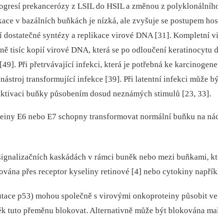
rogresí prekancerózy z LSIL do HSIL a změnou z polyklonálníh
ikace v bazálních buňkách je nízká, ale zvyšuje se postupem ho
í dostatečné syntézy a replikace virové DNA [31]. Kompletní v
ižně tisíc kopií virové DNA, která se po odloučení keratinocy
49]. Při přetrvávající infekci, která je potřebná ke karcinog
nástroj transformující infekce [39]. Při latentní infekci může 
aktivaci buňky působením dosud neznámých stimulů [23, 33].
oteiny E6 nebo E7 schopny transformovat normální buňku na nád
signalizačních kaskádách v rámci buněk nebo mezi buňkami, kt
ána přes receptor kyseliny retinové [4] nebo cytokiny napříkl
ce p53) mohou společně s virovými onkoproteiny působit ve s
k tuto přeměnu blokovat. Alternativně může být blokována ma