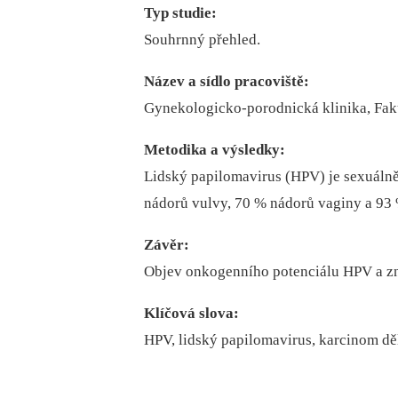
Typ studie:
Souhrnný přehled.
Název a sídlo pracoviště:
Gynekologicko-porodnická klinika, Faku
Metodika a výsledky:
Lidský papilomavirus (HPV) je sexuálně
nádorů vulvy, 70 % nádorů vaginy a 93
Závěr:
Objev onkogenního potenciálu HPV a zn
Klíčová slova:
HPV, lidský papilomavirus, karcinom dě