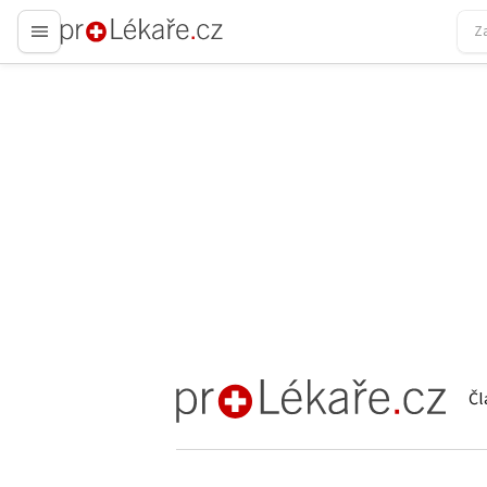
proLékaře.cz
Čl
proLékaře.cz