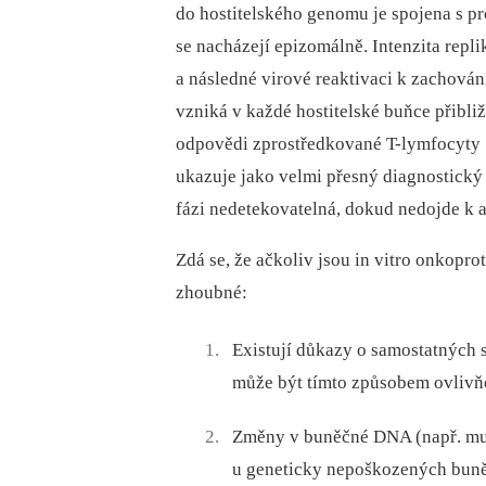
do hostitelského genomu je spojena s p
se nacházejí epizomálně. Intenzita repl
a následné virové reaktivaci k zachován
vzniká v každé hostitelské buňce přibl
odpovědi zprostředkované T-lymfocyty [
ukazuje jako velmi přesný diagnostický 
fázi nedetekovatelná, dokud nedojde k 
Zdá se, že ačkoliv jsou in vitro onkopr
zhoubné:
Existují důkazy o samostatných 
může být tímto způsobem ovlivňov
Změny v buněčné DNA (např. muta
u geneticky nepoškozených buně