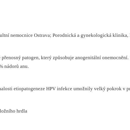
ltní nemocnice Ostrava; Porodnická a gynekologická klinika,
 přenosný patogen, který způsobuje anogenitální onemocnění. 
 % nádorů anu.
alosti etiopatogeneze HPV infekce umožnily velký pokrok v pr
ložního hrdla