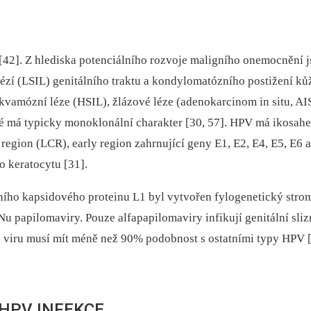
42]. Z hlediska potenciálního rozvoje maligního onemocnění jso
zí (LSIL) genitálního traktu a kondylomatózního postižení kůže a
skvamózní léze (HSIL), žlázové léze (adenokarcinom in situ, AI
 má typicky monoklonální charakter [30, 57]. HPV má ikosahed
l region (LCR), early region zahrnující geny E1, E2, E4, E5, E6 
 keratocytu [31].
ího kapsidového proteinu L1 byl vytvořen fylogenetický strom
 papilomaviry. Pouze alfapapilomaviry infikují genitální sli
 viru musí mít méně než 90% podobnost s ostatními typy HPV [
HPV INFEKCE