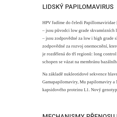
LIDSKÝ PAPILOMAVIRUS
HPV řadíme do čeledi Papillomaviridae [
–⁠ jsou původci low grade skvamózních lé
–⁠ jsou zodpovědné za low i high grade 
zodpovědné za rozvoj onemocnění, které
je rozdělená do tří regionů: long contro
schopen se vázat na membránu bazálního
Na základě nukleotidové sekvence hlavn
Gamapapilomaviry, Mu papilomaviry a Nu
kapsidového proteinu L1. Nový genotyp
MECHANISMY PŘENOSU 