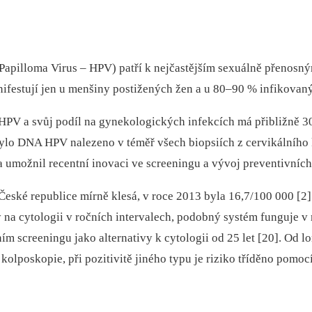
pilloma Virus –⁠ HPV) patří k nejčastějším sexuál­ně přenosný
nifestují jen u menšiny postižených žen a u 80–90 % infikovaný
PV a svůj podíl na gynekologických infekcích má přibližně 30 
ylo DNA HPV nalezeno v téměř všech biopsiích z cervikálního 
 umožnil recentní inovaci ve screeningu a vývoj preventivních
eské republice mírně klesá, v roce 2013 byla 16,7/100 000 [2].
ý na cytologii v ročních intervalech, podobný systém funguje
ím screeningu jako alternativy k cytologii od 25 let [20]. Od 
kolposkopie, při pozitivitě jiného typu je riziko tříděno pomo