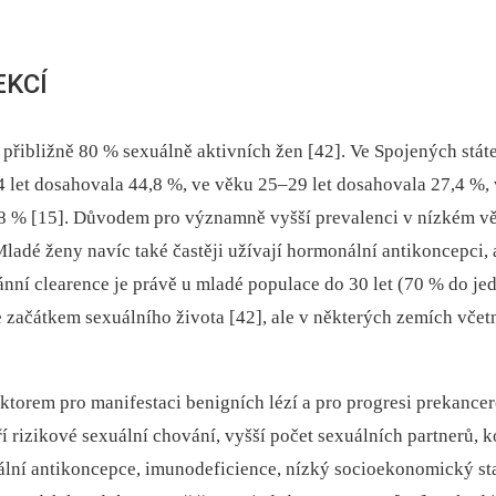
EKCÍ
á přibližně 80 % sexuálně aktivních žen [42]. Ve Spojených st
 let dosahovala 44,8 %, ve věku 25–29 let dosahovala 27,4 %, 
8 % [15]. Důvodem pro významně vyšší prevalenci v nízkém věku 
. Mladé ženy navíc také častěji užívají hormonální antikoncepc
nní clearence je právě u mladé populace do 30 let (70 % do jed
 začátkem sexuál­ního života [42], ale v některých zemích vče
faktorem pro manifestaci benigních lézí a pro progresi prekanc
í rizikové sexuální chování, vyšší počet sexuálních partnerů, k
ní antikoncepce, imunodeficience, nízký socioekonomický stav, 