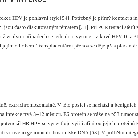
ce HPV je pohlavní styk [54]. Potřebný je přímý kontakt s i
, jsou často diskutovaným tématem [31]. Při PCR testaci stěr
mž ve dvou případech se jednalo o vysoce rizikové HPV 16 a 31
d jejím odtokem. Transplacentární přenos se děje přes placent
, extrachromozomálně. V této pozici se nachází u benigních a 
a infekce trvá 3–12 měsíců. E6 protein se váže na p53 tumor s
potenciál HR HPV se vysvětluje vyšší afinitou jejich proteinů
knutí virového genomu do hostitelské DNA [58]. V průběhu inte