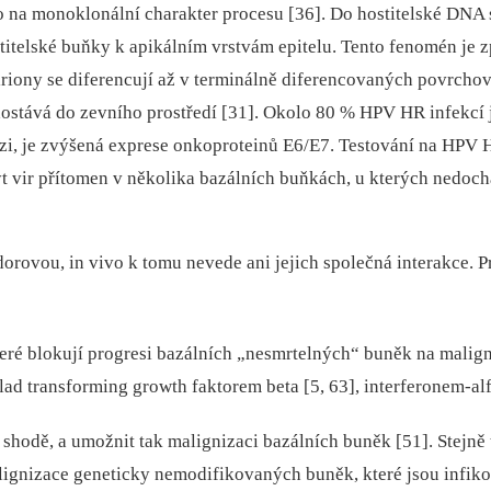
o na monoklonální charakter procesu [36]. Do hostitelské DNA 
stitelské buňky k apikálním vrstvám epitelu. Tento fenomén je 
iriony se diferencují až v terminálně diferencovaných povrcho
tu dostává do zevního prostředí [31]. Okolo 80 % HPV HR infek
enezi, je zvýšená exprese onkoproteinů E6/E7. Testování na HP
být vir přítomen v několika bazálních buňkách, u kterých nedoc
orovou, in vivo k tomu nevede ani jejich společná interakce. 
eré blokují progresi bazálních „nesmrtelných“ buněk na malig
ad transforming growth faktorem beta [5, 63], interferonem-alf
hodě, a umožnit tak malignizaci bazálních buněk [51]. Stejně
lignizace geneticky nemodifikovaných buněk, které jsou infi