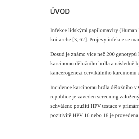
ÚVOD
Infekce lidskými papilomaviry (Human Pa
koitarche [3, 62]. Projevy infekce se ma
Dosud je známo více než 200 genotypů H
karcinomu děložního hrdla a následně b
kancerogenezi cervikálního karcinomu a
Incidence karcinomu hrdla děložního v Č
republice je zaveden screening založen
schváleno použití HPV testace v primárn
pozitivitě HPV 16 nebo 18 je provedena 