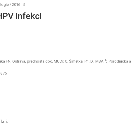
logie
/
2016 - 5
HPV infekci
3
1
ka FN, Ostrava, přednosta doc. MUDr. O. Šimetka, Ph. D., MBA
; Porodnická a
-375
kci.