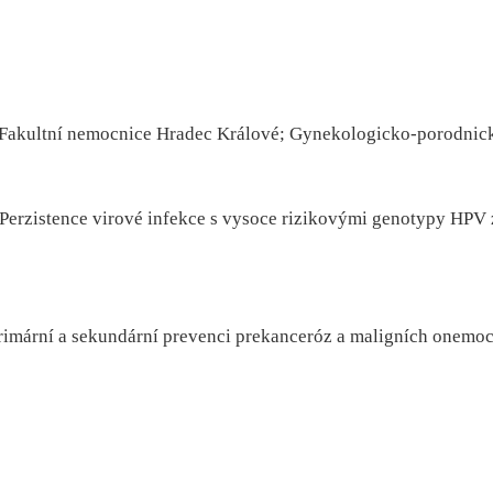
 Fakultní nemocnice Hradec Králové; Gynekologicko-porodnická
Perzistence virové infekce s vysoce rizikovými genotypy HPV 
imární a sekundární prevenci prekanceróz a maligních onemoc