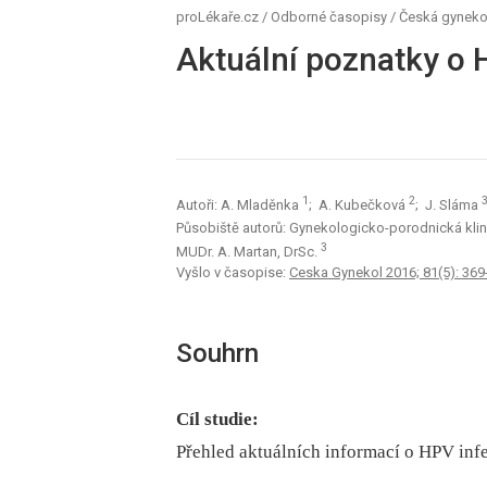
proLékaře.cz
/
Odborné časopisy
/
Česká gyneko
Aktuální poznatky o 
1
2
Autoři: A. Mladěnka
; A. Kubečková
; J. Sláma
Působiště autorů: Gynekologicko-porodnická klini
3
MUDr. A. Martan, DrSc.
Vyšlo v časopise:
Ceska Gynekol 2016; 81(5): 369
Souhrn
Cíl studie:
Přehled aktuálních informací o HPV infe