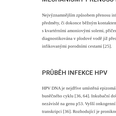
Nejvýznamnějším způsobem přenosu infek
předměty, či dokonce běžným kontaktem
s kvartérními amoniovými solemi, přiče
diagnostikována v plodové vodě již pře
infikovanými porodními cestami [25].
PRŮBĚH INFEKCE HPV
HPV DNA je nejdříve umístěná epizomálně
buněčného cyklu [36, 64]. Inkubační dob
nezávislé na genu p53. Vyšší onkogenní 
transkripci [36]. Rozhodující je proni