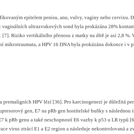
nfikovaným epitelem penisu, anu, vulvy, vaginy nebo cervixu.
ů z vaginálních ultrazvukových sond byla prokázána 28% konta
 [7]. Riziko vertikálního přenosu z matky na dítě je asi 2,8 
ární mikrotraumata, a HPV 16 DNA byla prokázána dokonce i v 
premaligních HPV lézí [36]. Pro karcinogenezi je důležitá per
upresorový gen, E7 na pRb gen hostitelské buňky s následnou i
 E7 k pRb genu a také neschopností E6 vazby k p53 u LR typů [6
grace virus ztrácí E1 a E2 region a následuje nekontrolovaná 