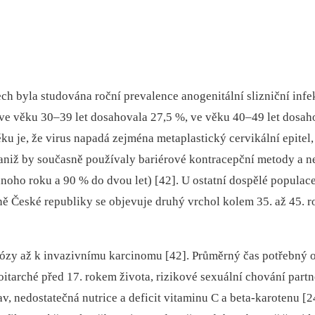
átech byla studována roční prevalence anogenitální slizniční 
ve věku 30–39 let dosahovala 27,5 %, ve věku 40–49 let dosaho
je, že virus napadá zejména metaplastický cervikální epitel, 
i, aniž by současně používaly bariérové kontracepční metody a
noho roku a 90 % do dvou let) [42]. U ostatní dospělé populac
tně České republiky se objevuje druhý vrchol kolem 35. až 45.
erózy až k invazivnímu karcinomu [42]. Průměrný čas potřebný o
oitarché před 17. rokem života, rizikové sexuální chování partn
nedostatečná nutrice a deficit vitaminu C a beta-karotenu [24