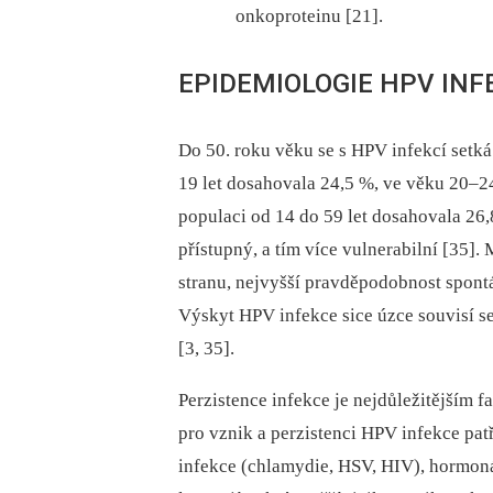
onkoproteinu [21].
EPIDEMIOLOGIE HPV INF
Do 50. roku věku se s HPV infekcí setk
19 let dosahovala 24,5 %, ve věku 20–24
populaci od 14 do 59 let dosahovala 26,
přístupný, a tím více vulnerabilní [35]
stranu, nejvyšší pravděpodobnost spontá
Výskyt HPV infekce sice úzce souvisí se
[3, 35].
Perzistence infekce je nejdůležitějším 
pro vznik a perzistenci HPV infekce patř
infekce (chlamydie, HSV, HIV), hormonál