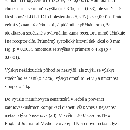
se hladina triglyceridů (o 13,2 %, p < 0,0001). Hodnota LDL
cholesterolu se mírně zvýšila (o 2,3 %, p = 0,033), ale současně
klesl poměr LDL/HDL cholesterolu o 5,3 % (p < 0,0001). Tento
velmi významný efekt na dyslipidémii je přičítán tomu, že
pioglitazon současně s ovlivněním gama receptoru mírně účinkuje
i na receptor alfa. Průměrný systolický krevní tlak klesl o 3 mm
Hg (p = 0,003), hmotnost se zvýšila v průměru o 4 kg (p <
0,0001).
Výskyt nežádoucích příhod se nezvýšil, ale zvýšil se výskyt
srdečního selhání (o 42 %), výskyt otoků (o 64 %) a hmotnost
stoupla o 4 kg.
Do využití inzulínových senzitizérů v léčbě a prevenci
kardiovaskulárních komplikací diabetu však vnesla nejasnost
metaanalýza Nissenova (28). V květnu 2007 časopis New
England Journal of Medicine uveřejnil Nissenovu metaanalýzu