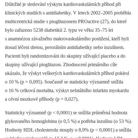
Důležité je sledování výskytu kardiovaskulárních příhod při
klinických studiích s antidiabetiky. V letech 2002–2005 proběhla
multicentrická studie s pioglitazonem PROactive (27), do které
bylo zařazeno 5238 diabetiků 2. typu ve věku 35–75 let
s anamnézou závažného makrovaskulárního postižení, kteří byli
dosud léčeni dietou, perorálním antidiabetiky nebo inzulínem.
Pacienti byli randomizováni do skupiny užívající placebo a do
skupiny užívající pioglitazon. Zhodnocení primárního cíle
ukázalo, že výskyt veškerých kardiovaskulárních příhod poklesl
o 10 % (p = 0,095). Současně se statisticky významně snížila
o 16 % celková mortalita, výskyt nefatálního infarktu myokardu
a cévní mozkové příhody (p = 0,027).
Statisticky významně (p < 0,0001) se snížila průměrná hodnota
glykovaného hemoglobinu (o 0,5 %) a potřeba inzulínu (o 53 %).
Hodnoty HDL cholesterolu stouply o 8,9% (p < 0,0001) a snížila