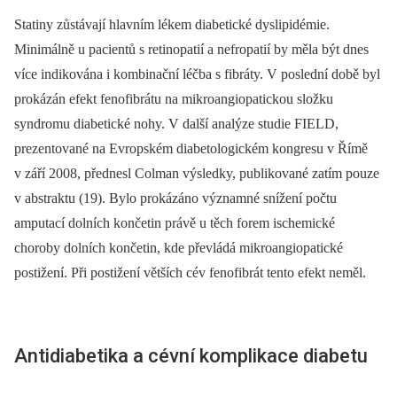
Statiny zůstávají hlavním lékem diabetické dyslipidémie.
Minimálně u pacientů s retinopatií a nefropatií by měla být dnes
více indikována i kombinační léčba s fibráty. V poslední době byl
prokázán efekt fenofibrátu na mikroangiopatickou složku
syndromu diabetické nohy. V další analýze studie FIELD,
prezentované na Evropském diabetologickém kongresu v Římě
v září 2008, přednesl Colman výsledky, publikované zatím pouze
v abstraktu (19). Bylo prokázáno významné snížení počtu
amputací dolních končetin právě u těch forem ischemické
choroby dolních končetin, kde převládá mikroangiopatické
postižení. Při postižení větších cév fenofibrát tento efekt neměl.
Antidiabetika a cévní komplikace diabetu