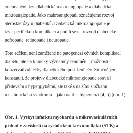
onenocnění, tzv. diabetická makroangiopatie a diabetická
mikroangiopatie. Jako makroangiopatii označujeme rozvoj
aterosklerózy u diabetiků. Diabetická mikroangiopatie je
tzv. specifickou komplikací a podílí se na rozvoji diabetické
nefropatie, retinopatie i neuropatie.
Toto sdělení není zaměřené na patogenezi cévních komplikací
diabetu, ale na klinicky významný fenomén –⁠ možnosti
konzervativní léčby diabetického postižení cév. Stručně jen
konstatuji, že projevy diabetické mikroangiopatie souvisí
především s hyperglykémií, ale také s dalšími složkami
metabolického syndromu –⁠ jako např. s hypertenzí (4, 5) (obr. 1).
Obr. 1. Výskyt infarktu myokardu a mikrovaskulárních
příhod v závislosti na systolickém krevním tlaku (STK) a