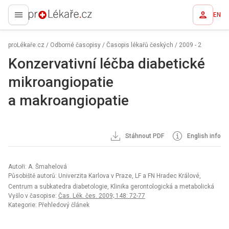
EN
proLékaře.cz
proLékaře.cz
/
Odborné časopisy
/
Časopis lékařů českých
/
2009 - 2
Konzervativní léčba diabetické
mikroangiopatie
a makroangiopatie
Stáhnout PDF
English info
Autoři: A. Šmahelová
Působiště autorů: Univerzita Karlova v Praze, LF a FN Hradec Králové,
Centrum a subkatedra diabetologie, Klinika gerontologická a metabolická
Vyšlo v časopise:
Čas. Lék. čes. 2009; 148: 72-77
Kategorie: Přehledový článek