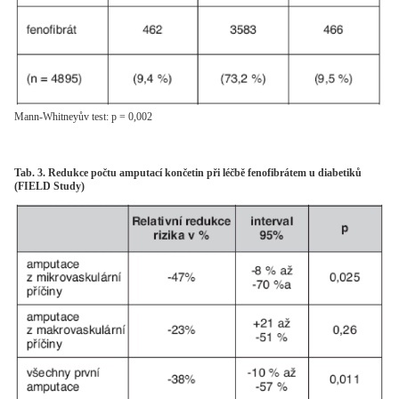
Mann-Whitneyův test: p = 0,002
Tab. 3. Redukce počtu amputací končetin při léčbě fenofibrátem u diabetiků
(FIELD Study)