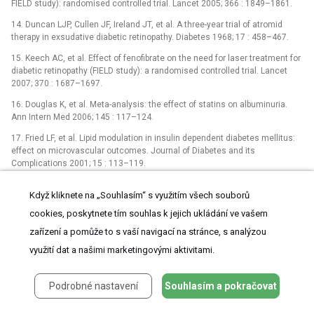
FIELD study): randomised controlled trial. Lancet 2005; 366 : 1849–1861.
14. Duncan LJP, Cullen JF, Ireland JT, et al. A three-year trial of atromid
therapy in exsudative diabetic retinopathy. Diabetes 1968; 17 : 458–467.
15. Keech AC, et al. Effect of fenofibrate on the need for laser treatment for
diabetic retinopathy (FIELD study): a randomised controlled trial. Lancet
2007; 370 : 1687–1697.
16. Douglas K, et al. Meta-analysis: the effect of statins on albuminuria.
Ann Intern Med 2006; 145 : 117–124.
17. Fried LF, et al. Lipid modulation in insulin dependent diabetes mellitus:
effect on microvascular outcomes. Journal of Diabetes and its
Complications 2001; 15 : 113–119.
18. Banerjee S, et al. Does cardiovascular therapy affect the onset and
Když kliknete na „Souhlasím“ s využitím všech souborů
recurrence of preretinal and vitreous haemorrhage in diabetic eye disease?
Eye 2004; 18 : 821–825.
cookies, poskytnete tím souhlas k jejich ukládání ve vašem
19. Colman P, Rajamani K, Li L-P, et al. Benefits of long-term fenofibrate
zařízení a pomůže to s vaší navigací na stránce, s analýzou
therapy on amputations in type 2 diabetes mellitus in the FIELD trial. On
využití dat a našimi marketingovými aktivitami.
behalf of the FIELD study investigators, c/o NHMRC Clinical Trials Centre,
University of Sydney,
Sydney,Australia.http://www.fieldstudy.info/investigators/EASD2008_abstract
Podrobné nastavení
Souhlasím a pokračovat
20. Nissen SE, et al. Comparison of pioglitazone vs glimepiride on