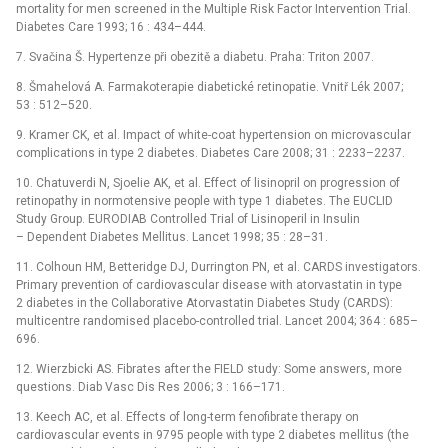
mortality for men screened in the Multiple Risk Factor Intervention Trial.
Diabetes Care 1993; 16 : 434–444.
7. Svačina Š. Hypertenze při obezitě a diabetu. Praha: Triton 2007.
8. Šmahelová A. Farmakoterapie diabetické retinopatie. Vnitř Lék 2007;
53 : 512–520.
9. Kramer CK, et al. Impact of white-coat hypertension on microvascular
complications in type 2 diabetes. Diabetes Care 2008; 31 : 2233–2237.
10. Chatuverdi N, Sjoelie AK, et al. Effect of lisinopril on progression of
retinopathy in normotensive people with type 1 diabetes. The EUCLID
Study Group. EURODIAB Controlled Trial of Lisinoperil in Insulin
–⁠ Dependent Diabetes Mellitus. Lancet 1998; 35 : 28–31.
11. Colhoun HM, Betteridge DJ, Durrington PN, et al. CARDS investigators.
Primary prevention of cardiovascular disease with atorvastatin in type
2 diabetes in the Collaborative Atorvastatin Diabetes Study (CARDS):
multicentre randomised placebo-controlled trial. Lancet 2004; 364 : 685–
696.
12. Wierzbicki AS. Fibrates after the FIELD study: Some answers, more
questions. Diab Vasc Dis Res 2006; 3 : 166–171.
13. Keech AC, et al. Effects of long-term fenofibrate therapy on
cardiovascular events in 9795 people with type 2 diabetes mellitus (the