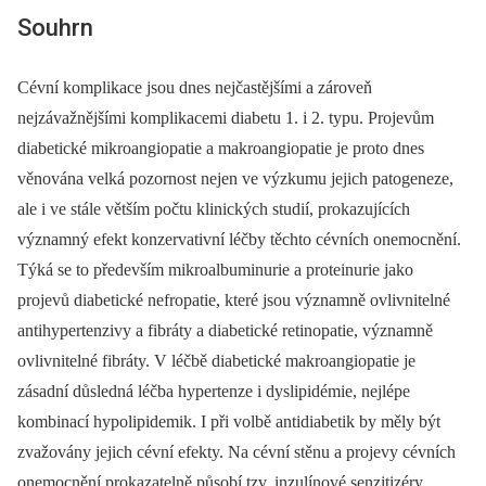
Souhrn
Cévní komplikace jsou dnes nejčastějšími a zároveň
nejzávažnějšími komplikacemi diabetu 1. i 2. typu. Projevům
diabetické mikroangiopatie a makroangiopatie je proto dnes
věnována velká pozornost nejen ve výzkumu jejich patogeneze,
ale i ve stále větším počtu klinických studií, prokazujících
významný efekt konzervativní léčby těchto cévních onemocnění.
Týká se to především mikroalbuminurie a proteinurie jako
projevů diabetické nefropatie, které jsou významně ovlivnitelné
antihypertenzivy a fibráty a diabetické retinopatie, významně
ovlivnitelné fibráty. V léčbě diabetické makroangiopatie je
zásadní důsledná léčba hypertenze i dyslipidémie, nejlépe
kombinací hypolipidemik. I při volbě antidiabetik by měly být
zvažovány jejich cévní efekty. Na cévní stěnu a projevy cévních
onemocnění prokazatelně působí tzv. inzulínové senzitizéry,