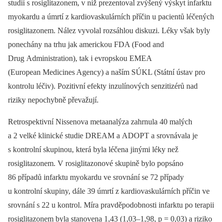
studií s rosiglitazonem, v níž prezentoval zvýšený výskyt infarktu
myokardu a úmrtí z kardiovaskulárních příčin u pacientů léčených
rosiglitazonem. Nález vyvolal rozsáhlou diskuzi. Léky však byly
ponechány na trhu jak americkou FDA (Food and
Drug Administration), tak i evropskou EMEA
(European Medicines Agency) a naším SÚKL (Státní ústav pro
kontrolu léčiv). Pozitivní efekty inzulínových senzitizérů nad
riziky nepochybně převažují.
Retrospektivní Nissenova metaanalýza zahrnula 40 malých
a 2 velké klinické studie DREAM a ADOPT a srovnávala je
s kontrolní skupinou, která byla léčena jinými léky než
rosiglitazonem. V rosiglitazonové skupině bylo popsáno
86 případů infarktu myokardu ve srovnání se 72 případy
u kontrolní skupiny, dále 39 úmrtí z kardiovaskulárních příčin ve
srovnání s 22 u kontrol. Míra pravděpodobnosti infarktu po terapii
rosiglitazonem byla stanovena 1,43 (1,03–1,98, p = 0,03) a riziko