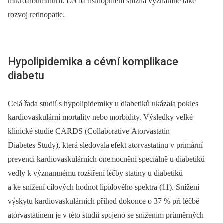
mikroalbuminurii. Léčba lisinoprilem snížila významně také
rozvoj retinopatie.
Hypolipidemika a cévní komplikace
diabetu
Celá řada studií s hypolipidemiky u diabetiků ukázala pokles
kardiovaskulární mortality nebo morbidity. Výsledky velké
klinické studie CARDS (Collaborative Atorvastatin
Diabetes Study), která sledovala efekt atorvastatinu v primární
prevenci kardiovaskulárních onemocnění speciálně u diabetiků
vedly k významnému rozšíření léčby statiny u diabetiků
a ke snížení cílových hodnot lipidového spektra (11). Snížení
výskytu kardiovaskulárních příhod dokonce o 37 % při léčbě
atorvastatinem je v této studii spojeno se snížením průměrných