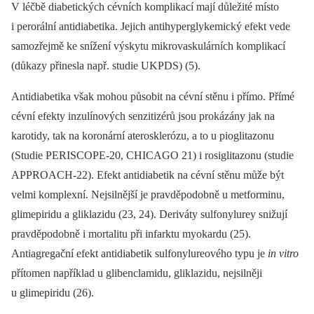
V léčbě diabetických cévních komplikací mají důležité místo
i perorální antidiabetika. Jejich antihyperglykemický efekt vede
samozřejmě ke snížení výskytu mikrovaskulárních komplikací
(důkazy přinesla např. studie UKPDS) (5).
Antidiabetika však mohou působit na cévní stěnu i přímo. Přímé
cévní efekty inzulínových senzitizérů jsou prokázány jak na
karotidy, tak na koronární aterosklerózu, a to u pioglitazonu
(Studie PERISCOPE-20, CHICAGO 21) i rosiglitazonu (studie
APPROACH-22). Efekt antidiabetik na cévní stěnu může být
velmi komplexní. Nejsilnější je pravděpodobně u metforminu,
glimepiridu a gliklazidu (23, 24). Deriváty sulfonylurey snižují
pravděpodobně i mortalitu při infarktu myokardu (25).
Antiagregační efekt antidiabetik sulfonylureového typu je
in vitro
přítomen například u glibenclamidu, gliklazidu, nejsilněji
u glimepiridu (26).