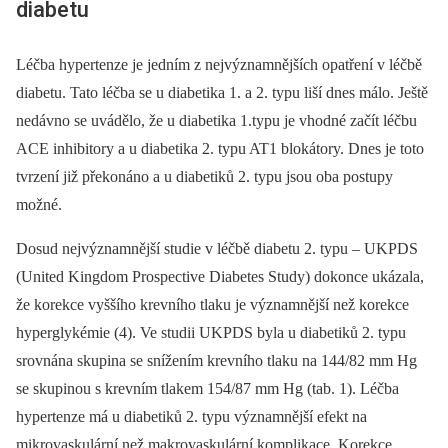
diabetu
Léčba hypertenze je jedním z nejvýznamnějších opatření v léčbě
diabetu. Tato léčba se u diabetika 1. a 2. typu liší dnes málo. Ještě
nedávno se uvádělo, že u diabetika 1.typu je vhodné začít léčbu
ACE inhibitory a u diabetika 2. typu AT1 blokátory. Dnes je toto
tvrzení již překonáno a u diabetiků 2. typu jsou oba postupy
možné.
Dosud nejvýznamnější studie v léčbě diabetu 2. typu –⁠ UKPDS
(United Kingdom Prospective Diabetes Study) dokonce ukázala,
že korekce vyššího krevního tlaku je významnější než korekce
hyperglykémie (4). Ve studii UKPDS byla u diabetiků 2. typu
srovnána skupina se snížením krevního tlaku na 144/82 mm Hg
se skupinou s krevním tlakem 154/87 mm Hg (tab. 1). Léčba
hypertenze má u diabetiků 2. typu významnější efekt na
mikrovaskulární než makrovaskulární komplikace. Korekce