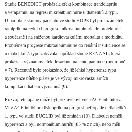
Studie BENEDICT prokázala efekt kombinace trandolaprilu
a verapamilu na regresi mikroalbuminurie u diabetiků 2.typu.
U podobné skupiny pacientů ve studii HOPE byl prokázán efekt
ramiprilu na redukci progrese mikroalbuminurie do proteinurie
a současně i na sníženou kardiovaskulární mortalitu a morbiditu.
Problémem progrese mikroalbuminurie do renální insuficience se
u diabetiků 2. typu zabývala například studie RENAAL, která
prokázala významný efekt losartanu na tento parametr (podrobně
v 7). Recentně bylo prokázáno, že již lehká hypertenze typu
hypertenze bílého pláště je ve vývoji mikrovaskulárních
komplikací diabetu významná (9).
Rozvoj retinopatie může být příznivě ovlivněn ACE inhibitory.
Vliv ACE inhibitoru lisinoprilu na progresi nefropatie u diabetiků
1. typu ve studii EUCLID byl již zmíněn (10). Diabetici neměli
hypertenzi a byli normoalbuminuričtí (85 % z nich), nebo měli