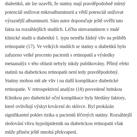
diabetiků, ale lze uzavřít, že statiny mají pravděpodobně mírný
potenciál snižovat mikroalbuminurii a větší potenciál snižovat
výraznější albuminurii. Sám autor doporučuje ještě ověřit tato
fakta na rozsáhlejších studiích. Léčba simvastatinem v malé
klinické studii u diabetiků 1. typu neměla žádný vliv na průběh
retinopatie (17). Ve velkých studiích se statiny u diabetiků bylo
zařazeno velké procento pacientů s retinopatií a výsledky
metaanalýz v této oblasti nebyly nikdy publikovány. Přímý efekt
statinů na diabetickou retinopatii není tedy pravděpodobný.
Statiny mohou mít ale vliv i na další komplikace diabetické
retinopatie. V retrospektivní analýze (18) provedené britskou
Klinikou pro diabetické oční komplikace byly hledány faktory,
které ovlivňují výskyt krvácení do sklivce. Byl prokázán
signifikantní pokles rizika u pacientů léčených statiny. Rozsáhlejší
sledování vlivu hypolipidemik na diabetickou retinopatii však
může přinést ještě mnohá překvapení.