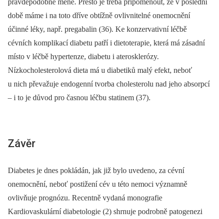
pravděpodobně méně. Přesto je třeba připomenout, že v poslední
době máme i na toto dříve obtížně ovlivnitelné onemocnění
účinné léky, např. pregabalin (36). Ke konzervativní léčbě
cévních komplikací diabetu patří i dietoterapie, která má zásadní
místo v léčbě hypertenze, diabetu i aterosklerózy.
Nízkocholesterolová dieta má u diabetiků malý efekt, neboť
u nich převažuje endogenní tvorba cholesterolu nad jeho absorpcí
–⁠ i to je důvod pro časnou léčbu statinem (37).
Závěr
Diabetes je dnes pokládán, jak již bylo uvedeno, za cévní
onemocnění, neboť postižení cév u této nemoci významně
ovlivňuje prognózu. Recentně vydaná monografie
Kardiovaskulární diabetologie (2) shrnuje podrobně patogenezi