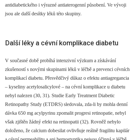
antidiabetického i výrazné antiaterogenní působení. Ve vývoji
jsou ale další desítky léků této skupiny.
Další léky a cévní komplikace diabetu
V současné době probíhá intenzivní výzkum a získávání
zkušeností s novými skupinami léků v léčbě a prevenci cévních
komplikací diabetu. Přesvědčivý důkaz o efektu antiagregancia
–⁠ kyseliny acetylosalicylové –⁠ na cévní komplikace u diabetu
nebyl nalezen (30, 31). Studie Early Treatment Diabetic
Retinopathy Study (ETDRS) sledovala, zda-li by mohla denní
dávka 650 mg acylpyrinu zpomalit progresi retinopatie, nebyl
však zjištěn žádný efekt na retinopatii (32). Rovněž nebylo
doloženo, že calcium dobesilat ovlivňuje reálně fragilitu kapilár
a cévní permeabilitu a ani hemostyptika nejsou účinná v léčbě