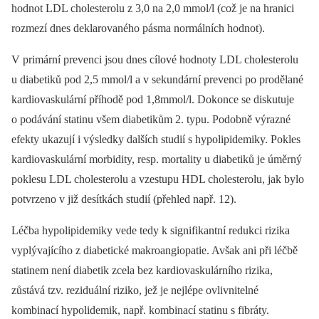
hodnot LDL cholesterolu z 3,0 na 2,0 mmol/l (což je na hranici
rozmezí dnes deklarovaného pásma normálních hodnot).
V primární prevenci jsou dnes cílové hodnoty LDL cholesterolu
u diabetiků pod 2,5 mmol/l a v sekundární prevenci po prodělané
kardiovaskulární příhodě pod 1,8mmol/l. Dokonce se diskutuje
o podávání statinu všem diabetikům 2. typu. Podobně výrazné
efekty ukazují i výsledky dalších studií s hypolipidemiky. Pokles
kardiovaskulární morbidity, resp. mortality u diabetiků je úměrný
poklesu LDL cholesterolu a vzestupu HDL cholesterolu, jak bylo
potvrzeno v již desítkách studií (přehled např. 12).
Léčba hypolipidemiky vede tedy k signifikantní redukci rizika
vyplývajícího z diabetické makroangiopatie. Avšak ani při léčbě
statinem není diabetik zcela bez kardiovaskulárního rizika,
zůstává tzv. reziduální riziko, jež je nejlépe ovlivnitelné
kombinací hypolidemik, např. kombinací statinu s fibráty.