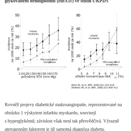
glykovaném hemoglobinu (HbA1c) ve studii UKPDS
Rovněž projevy diabetické makroangiopatie, reprezentované na
obrázku 1 výskytem infarktu myokardu, souvisejí
s hyperglykémií; závislost však není tak přesvědčivá. Výrazně
aterogenním faktorem je již samotná diagnóza diabetu.