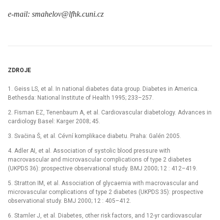
e-mail: smahelov@lfhk.cuni.cz
ZDROJE
1. Geiss LS, et al. In national diabetes data group. Diabetes in America.
Bethesda: National Institute of Health 1995; 233–257.
2. Fisman EZ, Tenenbaum A, et al. Cardiovascular diabetology. Advances in
cardiology Basel: Karger 2008; 45.
3. Svačina Š, et al. Cévní komplikace diabetu. Praha: Galén 2005.
4. Adler AI, et al. Association of systolic blood pressure with
macrovascular and microvascular complications of type 2 diabetes
(UKPDS 36): prospective observational study. BMJ 2000; 12 : 412–419.
5. Stratton IM, et al. Association of glycaemia with macrovascular and
microvascular complications of type 2 diabetes (UKPDS 35): prospective
observational study. BMJ 2000; 12 : 405–412.
6. Stamler J, et al. Diabetes, other risk factors, and 12-yr cardiovascular