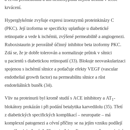
krvácení.
Hyperglykémie zvyšuje expresi izoenzymů proteinkinázy C
(PKC). Její izoforma se specificky uplatňuje u diabetické
retinopatie a vede k ischémii, zvýšené permeabilitě a angiogenezi.
Ruboxistaurin je perorálně účinný inhibitor beta izoformy PKC.
Zdá se, že je dobře tolerován a normalizuje průtok v sítnici
u pacientů s diabetickou retinopatií (33). Blokuje neovaskularizaci
spojenou s ischémií sítnice a potlačuje efekty VEGF (vascular
endothelial growth factor) na permeabilitu sítnice a růst
endoteliálních buněk (34).
Vliv na proteinurii byl kromě studií s ACE inhibitory a AT
-
1
blokátory prokázán i při podání betalytika karvedilolu (35). Třetí
z diabetických specifických komplikací –⁠ neuropatie –⁠ má
komplexní patogenezi a cévní příčiny se na jejím vzniku podílejí