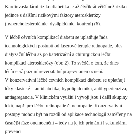
Kardiovaskulární riziko diabetika je až čtyřikrát větší než riziko
jedince s dalšími rizikovými faktory aterosklerózy
(hypercholesterolémie, dyslipidémie, kouření) (6).
V léčbě cévních komplikací diabetu se uplatňuje řada
technologických postupů od laserové terapie retinopatie, přes
dialyzační léčbu až po katetrizační a chirurgickou léčbu
komplikací aterosklerózy (obr. 2). To svědčí o tom, že dnes
léčíme až pozdní ireverzibilní projevy onemocnění.
V konzervativní léčbě cévních komplikací diabetu se uplatňují
léky klasické –⁠ antidiabetika, hypolipidemika, antihypertenziva,
antiagregancia. V klinickém využití i vývoji jsou i další skupiny
léků, např. pro léčbu retinopatie či neuropatie. Konzervativní
postupy mohou být na rozdíl od aplikace technologií zaměřeny na
časnější fáze onemocnění –⁠ tedy na jejich primární i sekundární
prevenci.