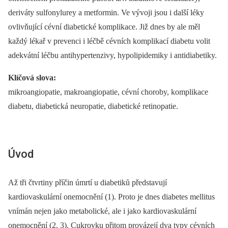
deriváty sulfonylurey a metformin. Ve vývoji jsou i další léky
ovlivňující cévní diabetické komplikace. Již dnes by ale měl
každý lékař v prevenci i léčbě cévních komplikací diabetu volit
adekvátní léčbu antihypertenzivy, hypolipidemiky i antidiabetiky.
Klíčová slova:
mikroangiopatie, makroangiopatie, cévní choroby, komplikace
diabetu, diabetická neuropatie, diabetické retinopatie.
Úvod
Až tři čtvrtiny příčin úmrtí u diabetiků představují
kardiovaskulární onemocnění (1). Proto je dnes diabetes mellitus
vnímán nejen jako metabolické, ale i jako kardiovaskulární
onemocnění (2, 3). Cukrovku přitom provázejí dva typy cévních