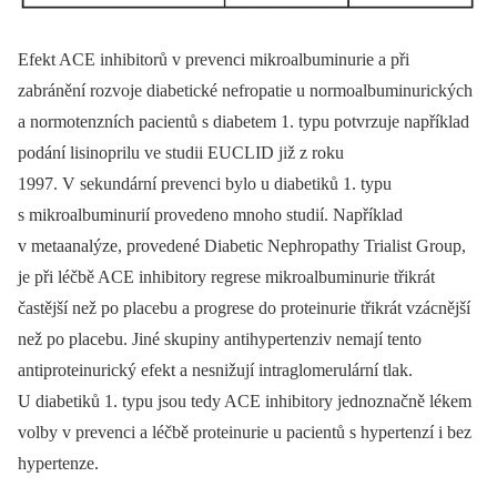
Efekt ACE inhibitorů v prevenci mikroalbuminurie a při
zabránění rozvoje diabetické nefropatie u normoalbuminurických
a normotenzních pacientů s diabetem 1. typu potvrzuje například
podání lisinoprilu ve studii EUCLID již z roku
1997. V sekundární prevenci bylo u diabetiků 1. typu
s mikroalbuminurií provedeno mnoho studií. Například
v metaanalýze, provedené Diabetic Nephropathy Trialist Group,
je při léčbě ACE inhibitory regrese mikroalbuminurie třikrát
častější než po placebu a progrese do proteinurie třikrát vzácnější
než po placebu. Jiné skupiny antihypertenziv nemají tento
antiproteinurický efekt a nesnižují intraglomerulární tlak.
U diabetiků 1. typu jsou tedy ACE inhibitory jednoznačně lékem
volby v prevenci a léčbě proteinurie u pacientů s hypertenzí i bez
hypertenze.