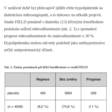
V nedávné době byl překvapivě zjištěn efekt hypolipidemik na
diabetickou mikroangiopatii, a to dokonce na několik projevů.
Studie FIELD primárně s diabetiky (13) léčenými fenofibrátem
prokázala snížení mikroalbuminurie (tab. 2, 3) a zpomalení
progrese mikroalbuminurie do makroalbuminurie o 30 %.
Hypolipidemika mohou mít tedy podobně jako antihypertenziva
určitý antiproteinurický účinek.
Tab. 2. Změny proteinurie při léčbě fenofibrátem ve studii FIELD