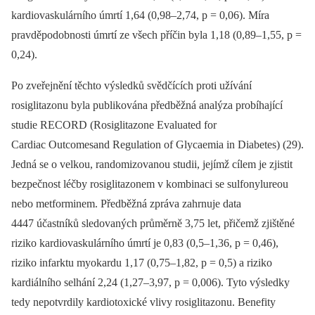
kardiovaskulárního úmrtí 1,64 (0,98–2,74, p = 0,06). Míra
pravděpodobnosti úmrtí ze všech příčin byla 1,18 (0,89–1,55, p =
0,24).
Po zveřejnění těchto výsledků svědčících proti užívání
rosiglitazonu byla publikována předběžná analýza probíhající
studie RECORD (Rosiglitazone Evaluated for
Cardiac Outcomesand Regulation of Glycaemia in Diabetes) (29).
Jedná se o velkou, randomizovanou studii, jejímž cílem je zjistit
bezpečnost léčby rosiglitazonem v kombinaci se sulfonylureou
nebo metforminem. Předběžná zpráva zahrnuje data
4447 účastníků sledovaných průměrně 3,75 let, přičemž zjištěné
riziko kardiovaskulárního úmrtí je 0,83 (0,5–1,36, p = 0,46),
riziko infarktu myokardu 1,17 (0,75–1,82, p = 0,5) a riziko
kardiálního selhání 2,24 (1,27–3,97, p = 0,006). Tyto výsledky
tedy nepotvrdily kardiotoxické vlivy rosiglitazonu. Benefity