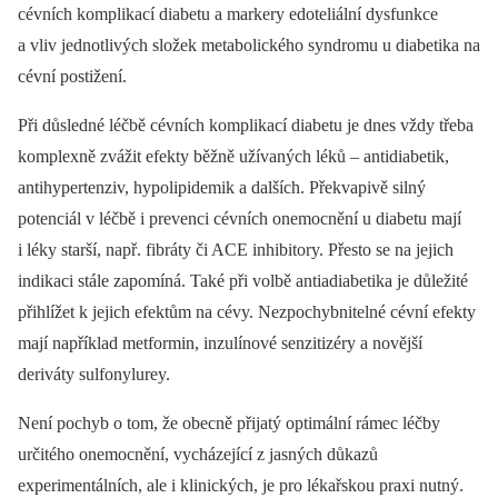
cévních komplikací diabetu a markery edoteliální dysfunkce
a vliv jednotlivých složek metabolického syndromu u diabetika na
cévní postižení.
Při důsledné léčbě cévních komplikací diabetu je dnes vždy třeba
komplexně zvážit efekty běžně užívaných léků –⁠ antidiabetik,
antihypertenziv, hypolipidemik a dalších. Překvapivě silný
potenciál v léčbě i prevenci cévních onemocnění u diabetu mají
i léky starší, např. fibráty či ACE inhibitory. Přesto se na jejich
indikaci stále zapomíná. Také při volbě antiadiabetika je důležité
přihlížet k jejich efektům na cévy. Nezpochybnitelné cévní efekty
mají například metformin, inzulínové senzitizéry a novější
deriváty sulfonylurey.
Není pochyb o tom, že obecně přijatý optimální rámec léčby
určitého onemocnění, vycházející z jasných důkazů
experimentálních, ale i klinických, je pro lékařskou praxi nutný.