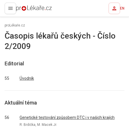
EN
proLékaře.cz
proLékaře.cz
Časopis lékařů českých - Číslo
2/2009
Editorial
55
Úvodník
Aktuální téma
56
Genetické testování způsobem DTC i v našich krajích
R. Brdička, M. Macek Jr.