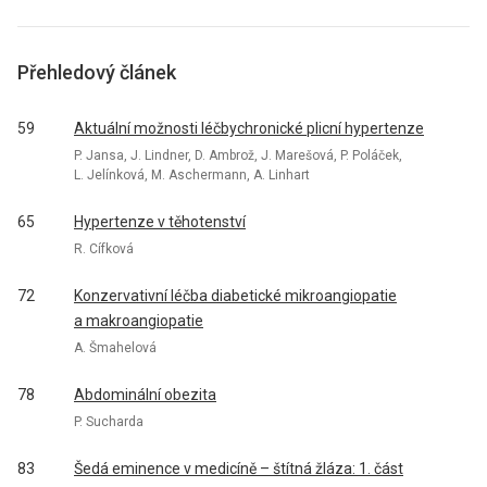
Přehledový článek
59
Aktuální možnosti léčbychronické plicní hypertenze
P. Jansa, J. Lindner, D. Ambrož, J. Marešová, P. Poláček,
L. Jelínková, M. Aschermann, A. Linhart
65
Hypertenze v těhotenství
R. Cífková
72
Konzervativní léčba diabetické mikroangiopatie
a makroangiopatie
A. Šmahelová
78
Abdominální obezita
P. Sucharda
83
Šedá eminence v medicíně – štítná žláza: 1. část