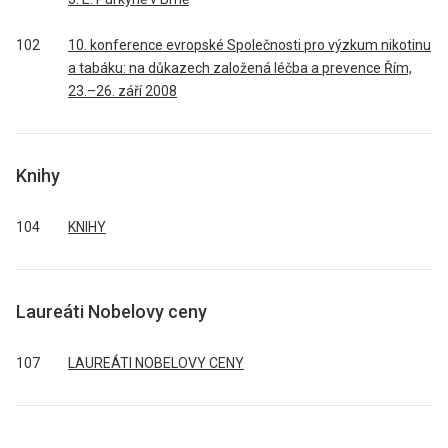
102
10. konference evropské Společnosti pro výzkum nikotinu
a tabáku: na důkazech založená léčba a prevence Řím,
23.–26. září 2008
Knihy
104
KNIHY
Laureáti Nobelovy ceny
107
LAUREÁTI NOBELOVY CENY