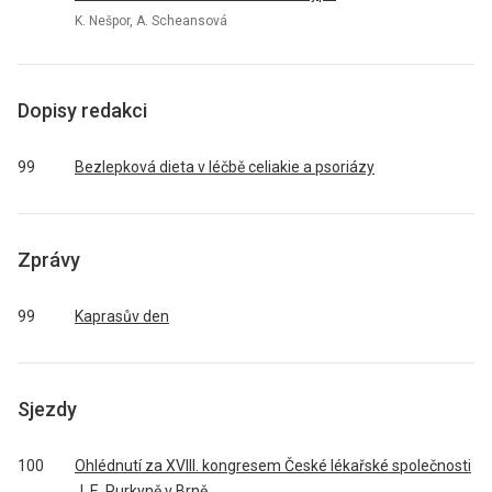
K. Nešpor, A. Scheansová
Dopisy redakci
99
Bezlepková dieta v léčbě celiakie a psoriázy
Zprávy
99
Kaprasův den
Sjezdy
100
Ohlédnutí za XVIII. kongresem České lékařské společnosti
J. E. Purkyně v Brně