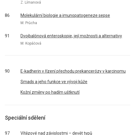
Z. Límanová
86
Molekulární biologie a imunopatogeneze sepse
M. Průcha
91
Dvojbalónová enteroskopie, její možnosti a alternativy
M. Kopáčová
90
E-kadherin v řízení přechodu prekancerózy v karcinomu
Smads a jeho funkce ve vývoji kůže
Kožní změny po hadím uštknutí
Speciální sdělení
97
Vítězové nad závislostmi – devět typů