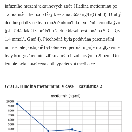
infuzního hrazení tekutinových ztrát. Hladina metforminu po
12 hodinách hemodialýzy klesla na 3650 ng/l /(Graf 3). Druhý
den hospitalizace bylo možné ukončit konvenční hemodialýzu
(pH 7,44, laktát v průběhu 2. dne klesal postupně na 5,3…3,6…
1,4 mmol/l, Graf 4). Přechodně byla podávána parenterální
nutrice, ale postupně byl obnoven perorální příjem a glykemie
byly korigovány intenzifikovaným inzulinovým režimem. Do
terapie byla navrácena antihypertenzní medikace.
Graf 3. Hladina metforminu v čase – kazuistika 2