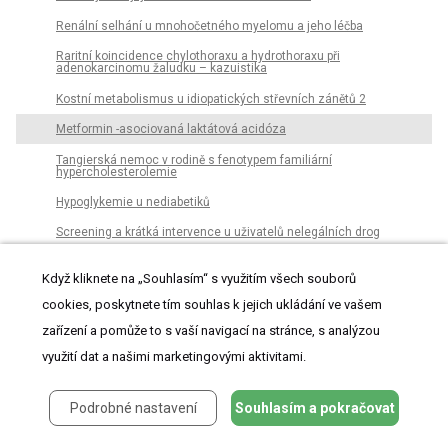
Renální selhání u mnohočetného myelomu a jeho léčba
Raritní koincidence chylothoraxu a hydrothoraxu při
adenokarcinomu žaludku – kazuistika
Kostní metabolismus u idiopatických střevních zánětů 2
Metformin -asociovaná laktátová acidóza
Tangierská nemoc v rodině s fenotypem familiární
hypercholesterolemie
Hypoglykemie u nediabetiků
Screening a krátká intervence u uživatelů nelegálních drog
Muž s dysthymií (převážně negativním hodnocením všeho
prožitého) indukoval depresi u senzitivní blízké osoby
Když kliknete na „Souhlasím“ s využitím všech souborů
cookies, poskytnete tím souhlas k jejich ukládání ve vašem
Etické konotace léčby onemocnění covid-19
zařízení a pomůže to s vaší navigací na stránce, s analýzou
využití dat a našimi marketingovými aktivitami.
Vnitřní lékařství
Podrobné nastavení
Souhlasím a pokračovat
Archiv čísel