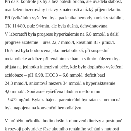
Při další kontrole již byla bez bolestí břicha, ale uváděla slabost,
manželem inzerovány i stavy zmatenosti a nízký příjem tekutin.
Při fyzikálním vyšetření byla pacientka hemodynamicky stabilní,
TK 114/89, pulz 94/min, ale byla dušná, dehydratována.
V laboratoři byla progrese hyperkalemie na 6,8 mmol/l a další
progrese azotemie –⁠ urea 22,7 mmol/l, kreatinin 817 μmol/l.
Dušnost byla hodnocena jako metabolická, při suspektní
metabolické acidóze při renálním selhání a s tímto nálezem byla
přijata na jednotku intenzivní péče, kde bylo doplněno vyšetření
acidobaze –⁠ pH 6,98, HCO3 –⁠ 6,8 mmol/l, deficit bazí
24,3 mmol/l, aniontová mezera 34 mmol/l a hyperlaktatemie
9,6 mmol/l. Současně vyšetřena hladina metforminu
–⁠ 9472 ng/ml. Byla zahájena parenterální hydratace a nemocná
byla napojena na konvenční hemodialýzu.
V průběhu několika hodin došlo k obnovení diurézy a postupně
k rozvoji polyurické fáze akutního renálního selhání s nutností