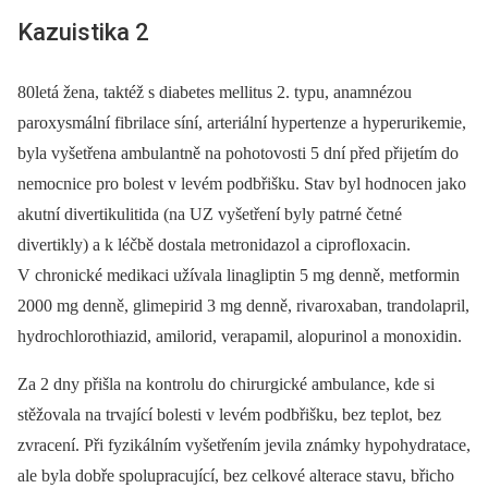
Kazuistika 2
80letá žena, taktéž s diabetes mellitus 2. typu, anamnézou
paroxysmální fibrilace síní, arteriální hypertenze a hyperurikemie,
byla vyšetřena ambulantně na pohotovosti 5 dní před přijetím do
nemocnice pro bolest v levém podbřišku. Stav byl hodnocen jako
akutní divertikulitida (na UZ vyšetření byly patrné četné
divertikly) a k léčbě dostala metronidazol a ciprofloxacin.
V chronické medikaci užívala linagliptin 5 mg denně, metformin
2000 mg denně, glimepirid 3 mg denně, rivaroxaban, trandolapril,
hydrochlorothiazid, amilorid, verapamil, alopurinol a monoxidin.
Za 2 dny přišla na kontrolu do chirurgické ambulance, kde si
stěžovala na trvající bolesti v levém podbřišku, bez teplot, bez
zvracení. Při fyzikálním vyšetřením jevila známky hypohydratace,
ale byla dobře spolupracující, bez celkové alterace stavu, břicho