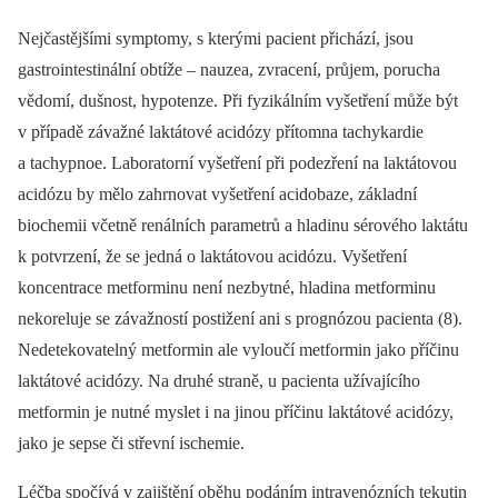
Nejčastějšími symptomy, s kterými pacient přichází, jsou
gastrointestinální obtíže –⁠ nauzea, zvracení, průjem, porucha
vědomí, dušnost, hypotenze. Při fyzikálním vyšetření může být
v případě závažné laktátové acidózy přítomna tachykardie
a tachypnoe. Laboratorní vyšetření při podezření na laktátovou
acidózu by mělo zahrnovat vyšetření acidobaze, základní
biochemii včetně renálních parametrů a hladinu sérového laktátu
k potvrzení, že se jedná o laktátovou acidózu. Vyšetření
koncentrace metforminu není nezbytné, hladina metforminu
nekoreluje se závažností postižení ani s prognózou pacienta (8).
Nedetekovatelný metformin ale vyloučí metformin jako příčinu
laktátové acidózy. Na druhé straně, u pacienta užívajícího
metformin je nutné myslet i na jinou příčinu laktátové acidózy,
jako je sepse či střevní ischemie.
Léčba spočívá v zajištění oběhu podáním intravenózních tekutin