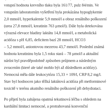
vstupní hodnota krevního tlaku byla 161/77, pulz 84/min. Ve
vstupním laboratorním vyšetření byla prokázána hypoglykemie
2,0 mmol/l, hyperkalemie 5,9 mmol/l a obraz renálního poškození
(urea 27,8 mmol/l, kreatinin 763 μmol/l). Dále byla detekována
výrazná elevace hladiny laktátu 14,8 mmol/l, a metabolická
acidóza s pH 6,85, deficitem bazí 28 mmol/l, HCO3
–⁠ 5,2 mmol/l, aniontovou mezerou 43,7 mmol/l. Poslední známá
hodnota kreatininu byla 1,5 roku stará –⁠ 78 µmol/l a aktuální
nárůst byl pravděpodobně způsoben průjmem a následným
zvracením (které ale také mohlo být až důsledkem acidózy).
Nemocná měla dále leukocytózu 15,33 × 109/l, CRP 8,2 mg/l.
Stav byl hodnocen jako těžká laktátová acidóza při metforminové
toxicitě v terénu akutního renálního poškození při dehydrataci.
Po přijetí byla zahájena opatrná tekutinová léčba s ohledem na
kardiální limitaci nemocné, a protrahovaná konvenční