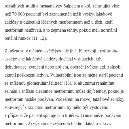
rozsáhlých studií a metaanalýzy Salpetera a kol. zahrnující více
než 70 000 pacientů byl zaznamenán nižší výskyt laktátové
acidózy u diabetiků léčených metforminem než u těch, kteří
metformin neužívali, a to zejména tehdy, pokud měli normální
renální funkce (11, 12).
Zkušenosti v reálném světě jsou ale jiné. K rozvoji metformin-
asociované laktátové acidózy dochází v situacích, kdy
dehydratace, zvracení nebo průjem, operační výkon atd. způsobí
akutní poškození ledvin. Vulnerabilní jsou zejména starší pacienti
se sníženou glomerulární filtrací (13). K akutnímu renálnímu
selhání a snížení clearance metforminu může dojít tehdy, pokud je
metformin nadále podáván. Podezření na rozvoj laktátové acidózy
související s toxicitou metforminu by mělo být vysloveno
v případě, že pacient splňuje tato kritéria: 1) anamnézu podávání
metforminu; 2) významně zvýšenou hladinu laktátu v krvi;