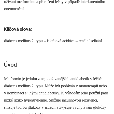
užívání metforminu a přerušení léčby v případě interkurentního
onemocnění.
Klíčová slova:
diabetes mellitus 2. typu – laktátová acidóza – renální selhání
Úvod
Metformin je jedním z nejpoužívanějších antidiabetik v léčbě
diabetes mellitus 2. typu. Může být podáván v monoterapii nebo
v kombinaci s jinými antidiabetiky. K výhodám jeho použití patří
nízké riziko hypoglykemie. Snižuje inzulinovou rezistenci,
snižuje tvorbu glukózy v játrech a zvyšuje vychytávání glukózy