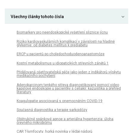
Všechny články tohoto čísla
Biomarkery pro neendoskopické vyšetření sliznice jícnu
Riziko kardiovaskulárních komplikací v závislosti na hladině
glykemie: od diabetes mellitus k prediabetu
ERCP u pacientů po choledochoduodenoanastomóze
Kostní metabolismus u idiopatických střevních zánětů 1
Přidělovaná ošetřovatelská péče jako jeden z indikátorů výskytu
medikačního pochybení
Adenokarcinom tenkého střeva diagnostikovaný pomocí video
kapslové endoskopie u pacientky s celiakií: kazuistika a přehled
literatury
Koagulopatie asociovaná s onemocněním COVID-19
Současná diagnostika a terapie sarkoidózy
Obštrukčné spánkové apnoe a arteriálna hypertenzia: úloha
črevného mikrobiómu
CAR T-lymfocyty: horká novinka v léčbě nádorů