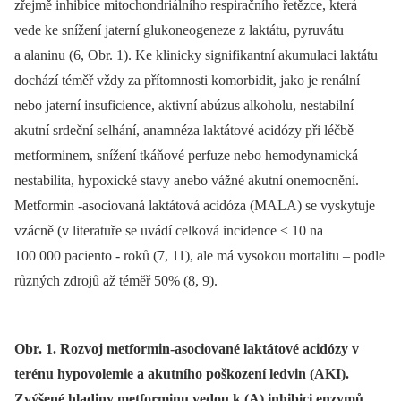
zřejmě inhibice mitochondriálního respiračního řetězce, která
vede ke snížení jaterní glukoneogeneze z laktátu, pyruvátu
a alaninu (6, Obr. 1). Ke klinicky signifikantní akumulaci laktátu
dochází téměř vždy za přítomnosti komorbidit, jako je renální
nebo jaterní insuficience, aktivní abúzus alkoholu, nestabilní
akutní srdeční selhání, anamnéza laktátové acidózy při léčbě
metforminem, snížení tkáňové perfuze nebo hemodynamická
nestabilita, hypoxické stavy anebo vážné akutní onemocnění.
Metformin -asociovaná laktátová acidóza (MALA) se vyskytuje
vzácně (v literatuře se uvádí celková incidence ≤ 10 na
100 000 paciento -⁠ roků (7, 11), ale má vysokou mortalitu –⁠ podle
různých zdrojů až téměř 50% (8, 9).
Obr. 1. Rozvoj metformin-asociované laktátové acidózy v
terénu hypovolemie a akutního poškození ledvin (AKI).
Zvýšené hladiny metforminu vedou k (A) inhibici enzymů