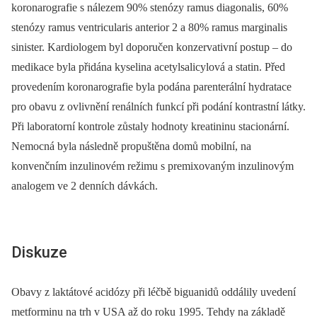
koronarografie s nálezem 90% stenózy ramus diagonalis, 60%
stenózy ramus ventricularis anterior 2 a 80% ramus marginalis
sinister. Kardiologem byl doporučen konzervativní postup –⁠ do
medikace byla přidána kyselina acetylsalicylová a statin. Před
provedením koronarografie byla podána parenterální hydratace
pro obavu z ovlivnění renálních funkcí při podání kontrastní látky.
Při laboratorní kontrole zůstaly hodnoty kreatininu stacionární.
Nemocná byla následně propuštěna domů mobilní, na
konvenčním inzulinovém režimu s premixovaným inzulinovým
analogem ve 2 denních dávkách.
Diskuze
Obavy z laktátové acidózy při léčbě biguanidů oddálily uvedení
metforminu na trh v USA až do roku 1995. Tehdy na základě