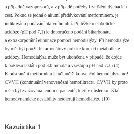
a případně vazopresorů, a v případě potřeby i zajištění dýchacích
cest. Pokud se jedná o akutní předávkování metforminem, je
indikováno podávání aktivního uhlí. Při těžké metabolické
acidóze (pH pod 7,1) je doporučeno podání bikarbonátu
a extrakorporální eliminace pomocí hemodialýzy. Při hemodialýze
by měl být použit bikarbonátový pufr ke korekci metabolické
acidózy. Hemodialýza může být ukončena v případě, že dojde
k poklesu laktátu pod 3,0 mmol/l a vzestupu pH nad 7,35 (4).
K odstranění metforminu je účinnější konvenční hemodialýza než
CVVH (kontinuální venovenózní hemofiltrace). CVVH by proto
měla být zvažována jenom u pacientů, kteří v důsledku těžké
hemodynamické nestability netolerují hemodialýzu (10).
Kazuistika 1