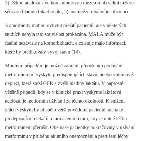
3) těžkou acidózu s velkou aniontovou mezerou; 4) velmi nízkou
sérovou hladinu bikarbonátu; 5) anamnézu renální insuficience.
Komorbidity mohou ovlivnit přežití pacientů, ale v některých
studiích nebyla tato souvislost prokázána. MALA může být
fatální nezávisle na komorbiditách, a existuje málo informací,
které by predikovaly vývoj stavu (14).
Mnohým případům je možné zabránit přerušením podávání
metforminu při výskytu predisponujících stavů, anebo volumové
depleci, která sníží GFR a zvýší hladiny laktátu. V naprosté
většině případů, kdy se v klinické praxi vyskytne laktátová
acidóza, je metformin užíván i za těchto okolností. K snížení
jejich výskytu by přispělo větší povědomí pacientů, ale také
předepisujících lékařů a farmaceutů o tom, kdy je nutné léčbu
metforminem přerušit. Obě naše pacientky pokračovaly v užívání
metforminu v průběhu akutního onemocnění a přerušení léčby