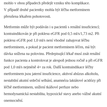
mohlo v obou případech předejít vzniku této komplikace.
V případě druhé pacientky mohla být léčba metforminem
přerušena lékařem pohotovosti.
Metformin může být podáván i u pacientů s renální insuficiencí;
kontraindikován je při poklesu eGFR pod 0,5 ml/s/1,73 m2. Při
poklesu eGFR pod 1,0 ml/s není vhodné zahajovat léčbu
metforminem, a pokud je pacient metforminem léčen, má být
dávka snížena na polovinu. Předepisující lékař musí znát renální
funkce pacienta a kontrolovat je alespoň jednou ročně a při eGFR
pod 1,0 ml/s nejméně 4× za rok. Další kontraindikace léčby
metforminem jsou jaterní insuficience, aktivní abúzus alkoholu,
nestabilní akutní srdeční selhání, anamnéza laktátové acidózy při
léčbě metforminem, snížení tkáňové perfuze nebo
hemodynamická nestabilita, hypoxické stavy anebo vážné akutní
onemocnění.