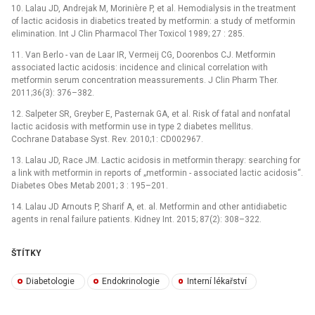
10. Lalau JD, Andrejak M, Morinière P, et al. Hemodialysis in the treatment
of lactic acidosis in diabetics treated by metformin: a study of metformin
elimination. Int J Clin Pharmacol Ther Toxicol 1989; 27 : 285.
11. Van Berlo -⁠ van de Laar IR, Vermeij CG, Doorenbos CJ. Metformin
associated lactic acidosis: incidence and clinical correlation with
metformin serum concentration meassurements. J Clin Pharm Ther.
2011;36(3): 376–382.
12. Salpeter SR, Greyber E, Pasternak GA, et al. Risk of fatal and nonfatal
lactic acidosis with metformin use in type 2 diabetes mellitus.
Cochrane Database Syst. Rev. 2010;1: CD002967.
13. Lalau JD, Race JM. Lactic acidosis in metformin therapy: searching for
a link with metformin in reports of „metformin -⁠ associated lactic acidosis“.
Diabetes Obes Metab 2001; 3 : 195–201.
14. Lalau JD Arnouts P, Sharif A, et. al. Metformin and other antidiabetic
agents in renal failure patients. Kidney Int. 2015; 87(2): 308–322.
ŠTÍTKY
Diabetologie
Endokrinologie
Interní lékařství