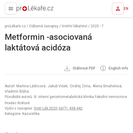
EN
proLékaře.cz
proLékaře.cz
/
Odborné časopisy
/
Vnitřní lékařství
/
2020 - 7
Metformin -asociovaná
laktátová acidóza
Stáhnout PDF
English info
Autoři: Martina Lášticová; Jakub Víšek; Ondřej Zima; Alena Šmahelová;
Vladimír Bláha
Působiště autorů: III. interní gerontometabolická klinika Fakultní nemocnice
Hradec Králové
Vyšlo v časopise:
Vnitř Lék 2020; 66(7): 438-442
Kategorie: Kazuistika