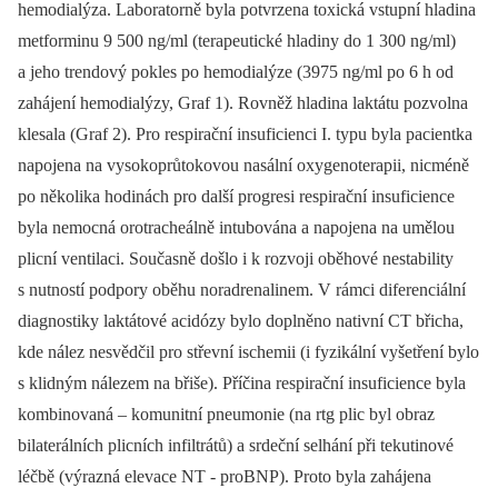
hemodialýza. Laboratorně byla potvrzena toxická vstupní hladina
metforminu 9 500 ng/ml (terapeutické hladiny do 1 300 ng/ml)
a jeho trendový pokles po hemodialýze (3975 ng/ml po 6 h od
zahájení hemodialýzy, Graf 1). Rovněž hladina laktátu pozvolna
klesala (Graf 2). Pro respirační insuficienci I. typu byla pacientka
napojena na vysokoprůtokovou nasální oxygenoterapii, nicméně
po několika hodinách pro další progresi respirační insuficience
byla nemocná orotracheálně intubována a napojena na umělou
plicní ventilaci. Současně došlo i k rozvoji oběhové nestability
s nutností podpory oběhu noradrenalinem. V rámci diferenciální
diagnostiky laktátové acidózy bylo doplněno nativní CT břicha,
kde nález nesvědčil pro střevní ischemii (i fyzikální vyšetření bylo
s klidným nálezem na břiše). Příčina respirační insuficience byla
kombinovaná –⁠ komunitní pneumonie (na rtg plic byl obraz
bilaterálních plicních infiltrátů) a srdeční selhání při tekutinové
léčbě (výrazná elevace NT -⁠ proBNP). Proto byla zahájena