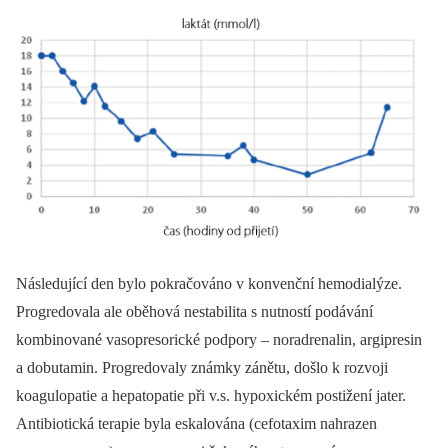
Následující den bylo pokračováno v konvenční hemodialýze.
Progredovala ale oběhová nestabilita s nutností podávání
kombinované vasopresorické podpory –⁠ noradrenalin, argipresin
a dobutamin. Progredovaly známky zánětu, došlo k rozvoji
koagulopatie a hepatopatie při v.s. hypoxickém postižení jater.
Antibiotická terapie byla eskalována (cefotaxim nahrazen