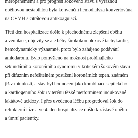
meropenemem) a pro progresi šokového stavu s výraznou
oběhovou nestabilitou byla konvenční hemodialýza konvertována
na CVVH s citrátovou antikoagulací.
Třetí den hospitalizace došlo k přechodnému zlepšení oběhu
a ventilace, objevily se ale běhy širokokomplexové tachykardie,
hemodynamicky významné, proto bylo zahájeno podávání
amiodaronu. Bylo pomýšleno na možnost probíhajícího
sekundárního koronárního syndromu v kritickém šokovém stavu
při difuzním neřešitelném postižení koronárních tepen, známém
již z minulosti, a stav byl hodnocen jako kombinace septického
a kardiogenního šoku v terénu těžké metforminem indukované
laktátové acidózy. I přes uvedenou léčbu progredoval šok do
refrakterní fáze a ve 4. den hospitalizace došlo k zástavě oběhu
a úmrtí pacientky.