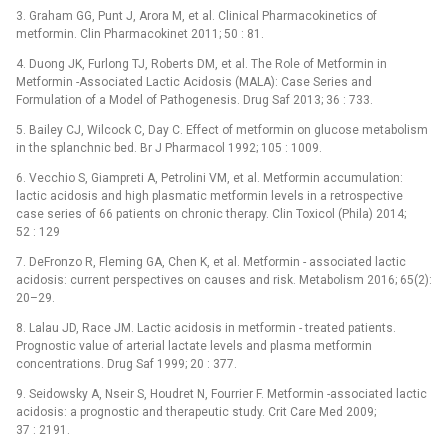
3. Graham GG, Punt J, Arora M, et al. Clinical Pharmacokinetics of
metformin. Clin Pharmacokinet 2011; 50 : 81.
4. Duong JK, Furlong TJ, Roberts DM, et al. The Role of Metformin in
Metformin -Associated Lactic Acidosis (MALA): Case Series and
Formulation of a Model of Pathogenesis. Drug Saf 2013; 36 : 733.
5. Bailey CJ, Wilcock C, Day C. Effect of metformin on glucose metabolism
in the splanchnic bed. Br J Pharmacol 1992; 105 : 1009.
6. Vecchio S, Giampreti A, Petrolini VM, et al. Metformin accumulation:
lactic acidosis and high plasmatic metformin levels in a retrospective
case series of 66 patients on chronic therapy. Clin Toxicol (Phila) 2014;
52 : 129
7. DeFronzo R, Fleming GA, Chen K, et al. Metformin -⁠ associated lactic
acidosis: current perspectives on causes and risk. Metabolism 2016; 65(2):
20–29.
8. Lalau JD, Race JM. Lactic acidosis in metformin -⁠ treated patients.
Prognostic value of arterial lactate levels and plasma metformin
concentrations. Drug Saf 1999; 20 : 377.
9. Seidowsky A, Nseir S, Houdret N, Fourrier F. Metformin -associated lactic
acidosis: a prognostic and therapeutic study. Crit Care Med 2009;
37 : 2191.