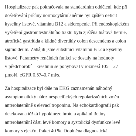
Hospitalizace pak pokračovala na standardním oddělení, kde při
došetřování příčiny normocytární anémie byl zjištěn deficit
kyseliny listové, vitaminu B12 a sideropenie. Při endoskopickém
vyšetření gastrointestinálního traktu byla zjištěna hiátová hernie,
atrofická gastritida a klidné divertikly colon descendens a colon
sigmoideum. Zahájili jsme substituci vitaminu B12 a kyseliny
listové. Parametry renálních funkcí se dostaly na hodnoty
v předchorobí –⁠ kreatinin se pohyboval v rozmezí 105–127
µmol/l, eGFR 0,57–0,7 ml/s.
Za hospitalizace byl dále na EKG zaznamenán náhodný
asymptomatický nález nespecifických repolarizačních změn
anterolaterálně s elevací troponinu. Na echokardiografii pak
detekována těžká hypokineze hrotu a apikální třetiny
anterolaterální části levé komory a systolická dysfunkce levé
komory s ejekční frakcí 40 %. Doplněna diagnostická