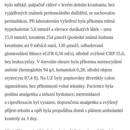
bylo měkké, palpačně citlivé v levém dolním kvadrantu, bez
vyjádřených známek peritoneálního dráždění, se zachovalou
peristaltikou. Při laboratorním vyšetření byla přítomna mírná
hyperkalemie 5,6 mmol/l a elevace dusíkatých látek –⁠ urea
15,9 mmol/l, kreatinin 254 μmol/l (poslední známá hodnota
kreatininu asi 9 měsíců stará, 130 µmol/l, odhadovaná
glomerulární filtrace eGFR 0,56 ml/s), středně zvýšené CRP 35,6,
bez leukocytózy. V krevním obraze byla přítomna normocytární
anémie (hemoglobin 94 g/l, hematokrit 0,28, střední objem
erytrocytu 87,4 fl). Na UZ byly popisovány divertikly colon
sigmoideum, bez přítomnosti volné tekutiny. Pacientce byla
podána analgetika a infuzní hydratace; metronidazol
a ciprofloxacin byl vysazen, doporučena analgetika a zvýšený
příjem tekutin a opět byla propuštěna domů s plánem ambulantní
kontroly za 3 dny.