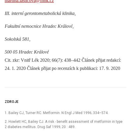
martina.lasticova@fnhk.cz
III. interní gerontometabolická klinika,
Fakultní nemocnice Hradec Králové,
Sokolská 581,
500 05 Hradec Králové
Cit. zkr: Vnitř Lék 2020; 66(7): 438–442 Článek přijat redakcí:
24. 1. 2020 Článek přijat po recenzích k publikaci: 17. 9. 2020
ZDROJE
1. Bailey CJ, Turner RC. Metformin. N Engl J Med 1996; 334–574.
2. Howlett HC, Bailey CJ. A risk -⁠ benefit assessment of metformin in type
2 diabetes mellitus. Drug Saf 1999; 20 : 489.