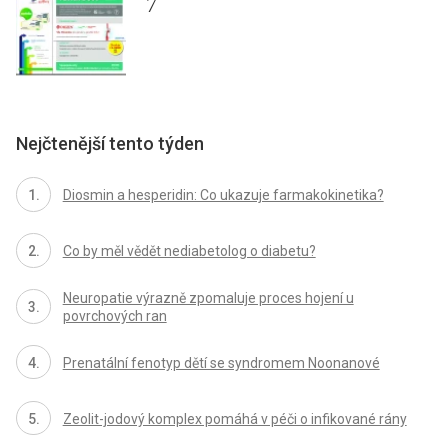
7
Nejčtenější tento týden
Diosmin a hesperidin: Co ukazuje farmakokinetika?
Co by měl vědět nediabetolog o diabetu?
Neuropatie výrazně zpomaluje proces hojení u
povrchových ran
Prenatální fenotyp dětí se syndromem Noonanové
Zeolit-jodový komplex pomáhá v péči o infikované rány