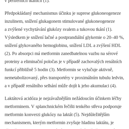
v periferních tkáních (1).
Předpokládaný mechanismus účinku je suprese glukoneogeneze
inzulinem, snížení glukagonem stimulované glukoneogeneze
a zvýšené vychytávání glukózy svalem a tukovou tkání (1).
Výsledkem je snížení lačné a postprandiální glykemie o 20–40 %,
snížení glykovaného hemoglobinu, snížení LDL a zvýšení HDL
(2). Po absorpci má metformin zanedbatelnou vazbu na sérové
proteiny a eliminační poločas je v případě zachovalých renálních
funkcí přibližně 5 hodin (3). Metformin se vylučuje aktivně,
nemetabolizovaný, přes transportéry v proximálním tubulu ledvin,
a v případě renálního selhání může dojít k jeho akumulaci (4).
Laktátová acidóza je nejzávažnějším nežádoucím účinkem léčby
metforminem. V splanchnickém řečišti tenkého střeva podporuje
metformin konverzi glukózy na laktát (5). Nejdůležitějším
mechanismem, kterým metformin zvyšuje hladinu laktátu, je