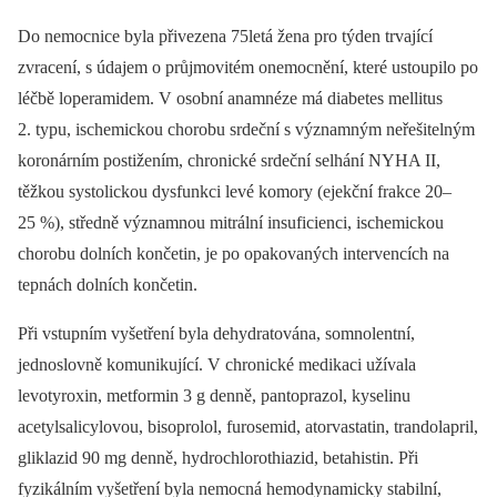
Do nemocnice byla přivezena 75letá žena pro týden trvající
zvracení, s údajem o průjmovitém onemocnění, které ustoupilo po
léčbě loperamidem. V osobní anamnéze má diabetes mellitus
2. typu, ischemickou chorobu srdeční s významným neřešitelným
koronárním postižením, chronické srdeční selhání NYHA II,
těžkou systolickou dysfunkci levé komory (ejekční frakce 20–
25 %), středně významnou mitrální insuficienci, ischemickou
chorobu dolních končetin, je po opakovaných intervencích na
tepnách dolních končetin.
Při vstupním vyšetření byla dehydratována, somnolentní,
jednoslovně komunikující. V chronické medikaci užívala
levotyroxin, metformin 3 g denně, pantoprazol, kyselinu
acetylsalicylovou, bisoprolol, furosemid, atorvastatin, trandolapril,
gliklazid 90 mg denně, hydrochlorothiazid, betahistin. Při
fyzikálním vyšetření byla nemocná hemodynamicky stabilní,