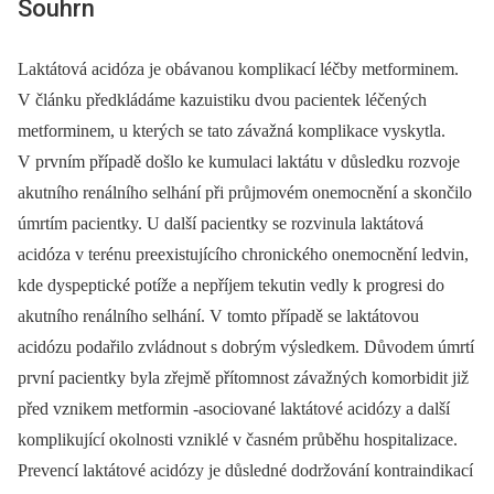
Souhrn
Laktátová acidóza je obávanou komplikací léčby metforminem.
V článku předkládáme kazuistiku dvou pacientek léčených
metforminem, u kterých se tato závažná komplikace vyskytla.
V prvním případě došlo ke kumulaci laktátu v důsledku rozvoje
akutního renálního selhání při průjmovém onemocnění a skončilo
úmrtím pacientky. U další pacientky se rozvinula laktátová
acidóza v terénu preexistujícího chronického onemocnění ledvin,
kde dyspeptické potíže a nepříjem tekutin vedly k progresi do
akutního renálního selhání. V tomto případě se laktátovou
acidózu podařilo zvládnout s dobrým výsledkem. Důvodem úmrtí
první pacientky byla zřejmě přítomnost závažných komorbidit již
před vznikem metformin -asociované laktátové acidózy a další
komplikující okolnosti vzniklé v časném průběhu hospitalizace.
Prevencí laktátové acidózy je důsledné dodržování kontraindikací