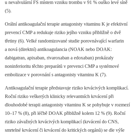
u nevalvulární FS místem vzniku trombu v 91 % ouško levé síně
(5).
Orální antikoagulační terapie antagonisty vitaminu K je efektivní
prevencí CMP a redukuje riziko jejího vzniku přibližně o dvě
třetiny (6). Velké randomizované studie porovnávající warfarin
a nová (direktní) antikoagulancia (NOAK nebo DOAK:
dabigatran, apixaban, rivaroxaban a edoxaban) prokázaly
noninferioritu těchto preparátů v prevenci CMP a systémové
embolizace v porovnání s antagonisty vitaminu K (7).
Antikoagulační terapie představuje riziko krvácivých komplikací.
Roční riziko veškerých klinicky relevantních krvácení při
dlouhodobé terapii antagonisty vitaminu K se pohybuje v rozmezí
10–17 % (8), při léčbě DOAK přibližně kolem 12 % (9). Roční
riziko závažných krvácivých komplikací (krvácení do CNS,
smrtelné krvácení či krvácení do kritických orgánů) se dle výše