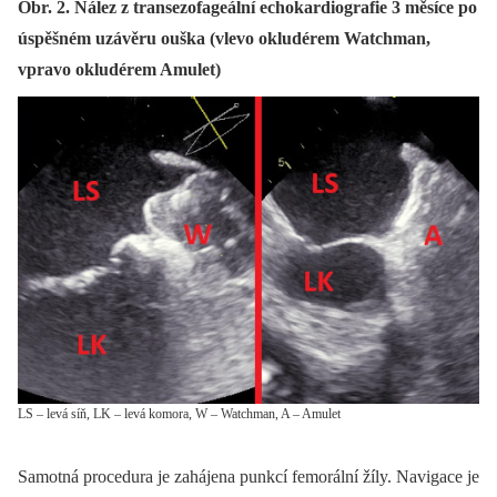
Obr. 2. Nález z transezofageální echokardiografie 3 měsíce po
úspěšném uzávěru ouška (vlevo okludérem Watchman,
vpravo okludérem Amulet)
LS – levá síň, LK – levá komora, W – Watchman, A – Amulet
Samotná procedura je zahájena punkcí femorální žíly. Navigace je