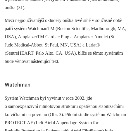
ouška (31).
Mezi nejpoužívanější okludéry ouška levé síně v současné době
patří systém WatchmanTM (Boston Scientific, Marlborough, MA,
USA), AmplatzerTM Cardiac Plug a Amplatzer Amulet (St.
Jude Medical-Abbot, St Paul, MN, USA) a Lariat®
(SentreHEART, Palo Alto, CA, USA), blíže se těmto systémům
bude věnovat následující text.
Watchman
Systém Watchman byl vyvinut v roce 2002, jde
o samoexpanzivní nitinolovou strukturu opatřenou stabilizačními
kotvičkami na povrchu (Obr. 3). Pilotní studie systému Watchman
PROTECT AF (Left Atrial Appendage System for
Embolic Protection in Patients with Atrial Fibrillation) byla