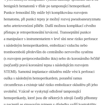
benigních hematomů v třísle po tamponující hemoperikard.
Punkce femorální žíly může být komplikována rozvojem
hematomu, při punkci tepny je možný rozvoj pseudoaneuryzmatu
nebo arteriovenózní píštěle. Další možnou komplikací cévního
přístupu je retroperitoneální krvácení. Transseptální punkce
a manipulace s instrumentariem v levé síni nese riziko perforace
s následným hemoperikardem, embolizaci vzduchu nebo
tromboembolů především do centrálního nervového systému
(s rozvojem periprocedurálního iktu) nebo do koronárního řečiště
(nejčastěji pravá koronární tepna s následujícím rozvojem
STEMI). Samotná implantace okludéru může vést k perforaci
ouška s následným hemoperikardem, poranění ramus
circumflexus a existuje také riziko embolizace okludéru při jeho
uvolnění. Vzácně se vyskytují odložené tamponující
hemoperikardy, které jsou dle některých zdrojů častěji přítomny
u pacientů se sinusovým rytmem v důsledku vyšší kontraktility