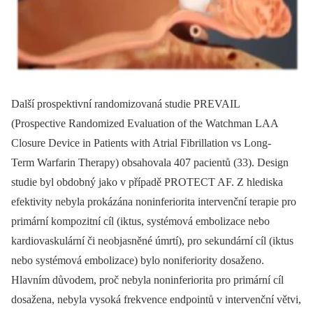
Další prospektivní randomizovaná studie PREVAIL
(Prospective Randomized Evaluation of the Watchman LAA
Closure Device in Patients with Atrial Fibrillation vs Long-
Term Warfarin Therapy) obsahovala 407 pacientů (33). Design
studie byl obdobný jako v případě PROTECT AF. Z hlediska
efektivity nebyla prokázána noninferiorita intervenční terapie pro
primární kompozitní cíl (iktus, systémová embolizace nebo
kardiovaskulární či neobjasněné úmrtí), pro sekundární cíl (iktus
nebo systémová embolizace) bylo noniferiority dosaženo.
Hlavním důvodem, proč nebyla noninferiorita pro primární cíl
dosažena, nebyla vysoká frekvence endpointů v intervenční větvi,