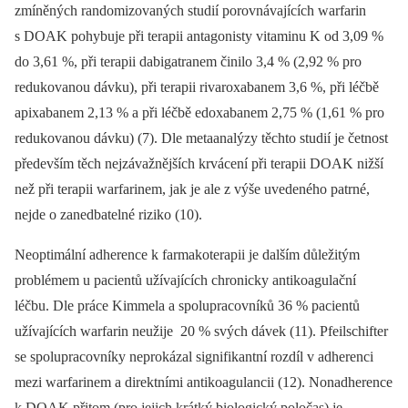
zmíněných randomizovaných studií porovnávajících warfarin
s DOAK pohybuje při terapii antagonisty vitaminu K od 3,09 %
do 3,61 %, při terapii dabigatranem činilo 3,4 % (2,92 % pro
redukovanou dávku), při terapii rivaroxabanem 3,6 %, při léčbě
apixabanem 2,13 % a při léčbě edoxabanem 2,75 % (1,61 % pro
redukovanou dávku) (7). Dle metaanalýzy těchto studií je četnost
především těch nejzávažnějších krvácení při terapii DOAK nižší
než při terapii warfarinem, jak je ale z výše uvedeného patrné,
nejde o zanedbatelné riziko (10).
Neoptimální adherence k farmakoterapii je dalším důležitým
problémem u pacientů užívajících chronicky antikoagulační
léčbu. Dle práce Kimmela a spolupracovníků 36 % pacientů
užívajících warfarin neužije 20 % svých dávek (11). Pfeilschifter
se spolupracovníky neprokázal signifikantní rozdíl v adherenci
mezi warfarinem a direktními antikoagulancii (12). Nonadherence
k DOAK přitom (pro jejich krátký biologický poločas) je