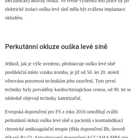
mechanické) aktivity ouška. Ve světle výsledků této práce by po
elektrické izolaci ouška levé síně měla být zvážena implantace
okludéru.
Perkutánní okluze ouška levé síně
Jelikož, jak je výše uvedeno, představuje ouško levé síně
predilekční místo vzniku trombu, je již od 50. let 20. století
věnována pozornost technikám jeho uzavření. Tyto první
techniky byly prováděny kardiochirurgickou cestou, od 90. let se
následně objevují techniky katetrizační.
Evropská doporučení pro FS z roku 2016 umožňují zvážit
perkutánní okluzi ouška levé síně u pacientů s kontraindikací
chronické antikoagulační terapie (třída doporučení IIb, úroveň
důkazů B) (7). Aktualizovaná doporučení ACC/AHA/HRS pro