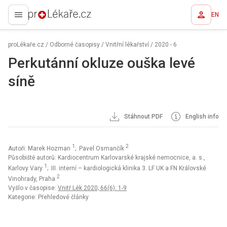
EN
proLékaře.cz
proLékaře.cz
/
Odborné časopisy
/
Vnitřní lékařství
/
2020 - 6
Perkutánní okluze ouška levé
síně
Stáhnout PDF
English info
1
2
Autoři: Marek Hozman
; Pavel Osmančík
Působiště autorů: Kardiocentrum Karlovarské krajské nemocnice, a. s.,
1
Karlovy Vary
; III. interní – kardiologická klinika 3. LF UK a FN Královské
2
Vinohrady, Praha
Vyšlo v časopise:
Vnitř Lék 2020; 66(6): 1-9
Kategorie: Přehledové články