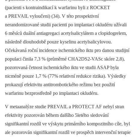
(pacienti s kontraindikací k warfarinu byli z ROCKET
a PREVAIL vyloučeni) (34). V této prospektivní
nerandomizované studii pacienti po implantaci okludéru užívali
6 měsíců duální antiagregaci acetylsalicylátem a clopidogrelem,
následně dlouhodobě pouze kyselinu acetylsalicylovou.
Očekávaná roční incidence ischemického iktu pro danou studijní
populaci činila 7,3 % (průměrné CHA2DS2-VASc skóre 2,8),
pozorovaná četnost ischemického iktu ve studii ASAP byla
nicméně pouze 1,7 % (77% relativní redukce rizika). Výsledky
prokazují efektivitu antitrombotického režimu bez použití
warfarinu bezprostředně po implantaci okludéru.
V metaanalýze studie PREVAIL a PROTECT AF nebyl stran
efektivity pozorován během dalšího 5letého sledování
signifikantní rozdíl ve výskytu primárního kompozitního cíle, byl
ale pozorován signifikantní rozdíl ve prospěch intervenční terapie