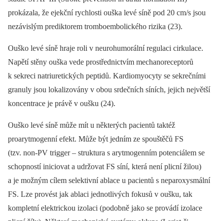
prokázala, že ejekční rychlosti ouška levé síně pod 20 cm/s jsou
nezávislým prediktorem tromboembolického rizika (23).
Ouško levé síně hraje roli v neurohumorální regulaci cirkulace.
Napětí stěny ouška vede prostřednictvím mechanoreceptorů
k sekreci natriuretických peptidů. Kardiomyocyty se sekrečními
granuly jsou lokalizovány v obou srdečních síních, jejich největší
koncentrace je právě v oušku (24).
Ouško levé síně může mít u některých pacientů taktéž
proarytmogenní efekt. Může být jedním ze spouštěčů FS
(tzv. non-PV trigger –⁠ struktura s arytmogenním potenciálem se
schopností iniciovat a udržovat FS síní, která není plicní žilou)
a je možným cílem selektivní ablace u pacientů s neparoxysmální
FS. Lze provést jak ablaci jednotlivých fokusů v oušku, tak
kompletní elektrickou izolaci (podobně jako se provádí izolace