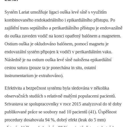
Systém Lariat umožňuje ligaci ouška levé síně s využitím
kombinovaného endokadriálního i epikardiálního přístupu. Po
zajištění trans septálního a perikardiálního přístupu je endovazálně
do ouška zaveden vodič na konci opatřený balónem a magnetem.
Ostium ouška je okludováno balónem, pomocí magnetu je
endovazální systém připojen k vodiči v perikardiálním vaku.
Následně je na ostium ouška levé síně naložena epikardiální
cestou sutura (pouze ta je ponechána in situ, ostatní
instrumentarium je extrahováno).
Efektivita a bezpečnost systému byla sledována v několika
observačních studiích s relativně malými populacemi pacientů.
Srivastava se spolupracovníky v roce 2015 analyzoval do té doby
publikované práce se soubory nad 10 pacientů (41). Úspěšnost
procedury dosahovala 94 %, dobrý efekt (leak do 5 mm)