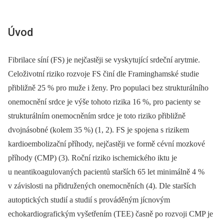
Úvod
Fibrilace síní (FS) je nejčastěji se vyskytující srdeční arytmie.
Celoživotní riziko rozvoje FS činí dle Framinghamské studie
přibližně 25 % pro muže i ženy. Pro populaci bez strukturálního
onemocnění srdce je výše tohoto rizika 16 %, pro pacienty se
strukturálním onemocněním srdce je toto riziko přibližně
dvojnásobné (kolem 35 %) (1, 2). FS je spojena s rizikem
kardioembolizační příhody, nejčastěji ve formě cévní mozkové
příhody (CMP) (3). Roční riziko ischemického iktu je
u neantikoagulovaných pacientů starších 65 let minimálně 4 %
v závislosti na přidružených onemocněních (4). Dle starších
autoptických studií a studií s prováděným jícnovým
echokardiografickým vyšetřením (TEE) časně po rozvoji CMP je