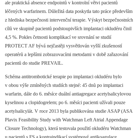
ale praktická absence endpointů v kontrolní větvi pacientů
léčených warfarinem. Důležitá data poskytla tato práce především
z hlediska bezpečnosti intervenční terapie. Výskyt bezpečnostních
cílů ve skupině pacientů podstoupivších implantaci okludéru činil
4,5 %. Pokles četnosti komplikací ve srovnání se studií
PROTECT AF bývá nejčastěji vysvětlován vyšší zkušeností
operatérů a lepšími zobrazovacími metodami v době zařazování
pacientů do studie PREVAIL.
Schéma antitrombotické terapie po implantaci okludéru bylo
v obou výše zmíněných studiích stejné: 45 dnů po implantaci
warfarin, dále do 6. měsíce duální antiagregace acetylsalicylovou
kyselinou a clopidogrelem; po 6. měsíci pacienti užívali pouze
acetylsalicylát. V roce 2013 byla publikována studie ASAP (ASA
Plavix Feasibility Study with Watchman Left Atrial Appendage
Closure Technology), která testovala použití okludéru Watchman
u pacientů s FS a kontraindikací systémové antikoagulace