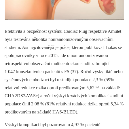
Efektivita a bezpečnost systému Cardiac Plug respektive Amulet
byla testována několika nonrandomizovanými observačními
studiemi. Asi nejcitovanější je práce, kterou publikoval Tzikas se
spolupracovníky v roce 2015. Jde o nonrandomizovanou
retrospektivní observační multicentrickou studii zahrnující
1 047 konsekutivních pacientů s FS (37). Roční výskyt iktů nebo
systémových embolizací byl u studijní populace 2,3 % (59%
relativní redukce rizika oproti predikovaným 5,62 % na základě
CHA2DS2-VASc) a roční výskyt krvácivých komplikací studijní
populace činil 2,08 % (61% relativní redukce rizika oproti 5,34 %
predikovaným na základě HAS-BLED).
Výskyt komplikací byl pozorován u 4,97 % pacientů.