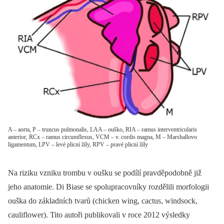
A – aorta, P – truncus pulmonalis, LAA – ouško, RIA – ramus interventricularis
anterior, RCx – ramus circumflexus, VCM – v. cordis magna, M – Marshallovo
ligamentum, LPV – levé plicní žíly, RPV – pravé plicní žíly
Na riziku vzniku trombu v oušku se podílí pravděpodobně již
jeho anatomie. Di Biase se spolupracovníky rozdělili morfologii
ouška do základních tvarů (chicken wing, cactus, windsock,
cauliflower). Tito autoři publikovali v roce 2012 výsledky