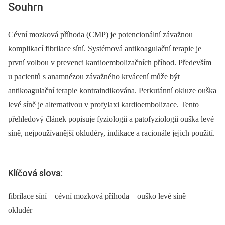
Souhrn
Cévní mozková příhoda (CMP) je potencionální závažnou
komplikací fibrilace síní. Systémová antikoagulační terapie je
první volbou v prevenci kardioembolizačních příhod. Především
u pacientů s anamnézou závažného krvácení může být
antikoagulační terapie kontraindikována. Perkutánní okluze ouška
levé síně je alternativou v profylaxi kardioembolizace. Tento
přehledový článek popisuje fyziologii a patofyziologii ouška levé
síně, nejpoužívanější okludéry, indikace a racionále jejich použití.
Klíčová slova:
fibrilace síní – cévní mozková příhoda – ouško levé síně –
okludér