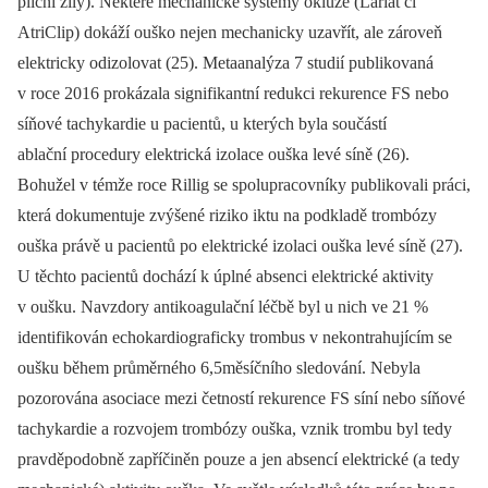
plicní žíly). Některé mechanické systémy okluze (Lariat či
AtriClip) dokáží ouško nejen mechanicky uzavřít, ale zároveň
elektricky odizolovat (25). Metaanalýza 7 studií publikovaná
v roce 2016 prokázala signifikantní redukci rekurence FS nebo
síňové tachykardie u pacientů, u kterých byla součástí
ablační procedury elektrická izolace ouška levé síně (26).
Bohužel v témže roce Rillig se spolupracovníky publikovali práci,
která dokumentuje zvýšené riziko iktu na podkladě trombózy
ouška právě u pacientů po elektrické izolaci ouška levé síně (27).
U těchto pacientů dochází k úplné absenci elektrické aktivity
v oušku. Navzdory antikoagulační léčbě byl u nich ve 21 %
identifikován echokardiograficky trombus v nekontrahujícím se
oušku během průměrného 6,5měsíčního sledování. Nebyla
pozorována asociace mezi četností rekurence FS síní nebo síňové
tachykardie a rozvojem trombózy ouška, vznik trombu byl tedy
pravděpodobně zapříčiněn pouze a jen absencí elektrické (a tedy