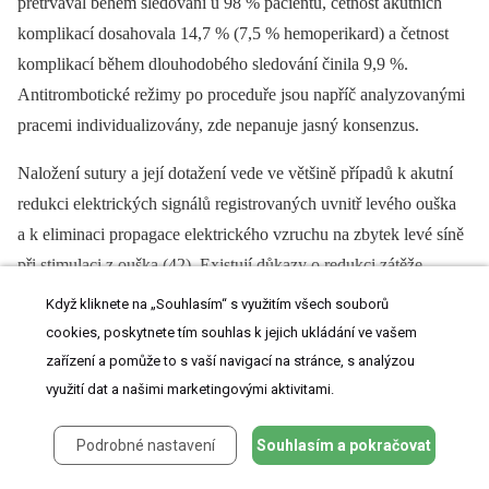
přetrvával během sledování u 98 % pacientů, četnost akutních
komplikací dosahovala 14,7 % (7,5 % hemoperikard) a četnost
komplikací během dlouhodobého sledování činila 9,9 %.
Antitrombotické režimy po proceduře jsou napříč analyzovanými
pracemi individualizovány, zde nepanuje jasný konsenzus.
Naložení sutury a její dotažení vede ve většině případů k akutní
redukci elektrických signálů registrovaných uvnitř levého ouška
a k eliminaci propagace elektrického vzruchu na zbytek levé síně
při stimulaci z ouška (42). Existují důkazy o redukci zátěže
fibrilace síní u pacientů po ligaci ouška systémem Lariat (43).
Když kliknete na „Souhlasím“ s využitím všech souborů
cookies, poskytnete tím souhlas k jejich ukládání ve vašem
zařízení a pomůže to s vaší navigací na stránce, s analýzou
Další v současné době dostupné perkutánní
využití dat a našimi marketingovými aktivitami.
okludéry
Podrobné nastavení
Souhlasím a pokračovat
Kromě okludérů Watchman a Amulet bylo v poslední vyvinuto
několik dalších systémů určených k uzávěru ouška levé síně. Patří