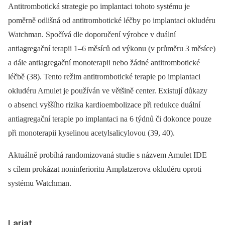
Antitrombotická strategie po implantaci tohoto systému je
poměrně odlišná od antitrombotické léčby po implantaci okludéru
Watchman. Spočívá dle doporučení výrobce v duální
antiagregační terapii 1–6 měsíců od výkonu (v průměru 3 měsíce)
a dále antiagregační monoterapii nebo žádné antitrombotické
léčbě (38). Tento režim antitrombotické terapie po implantaci
okludéru Amulet je používán ve většině center. Existují důkazy
o absenci vyššího rizika kardioembolizace při redukce duální
antiagregační terapie po implantaci na 6 týdnů či dokonce pouze
při monoterapii kyselinou acetylsalicylovou (39, 40).
Aktuálně probíhá randomizovaná studie s názvem Amulet IDE
s cílem prokázat noninferioritu Amplatzerova okludéru oproti
systému Watchman.
Lariat