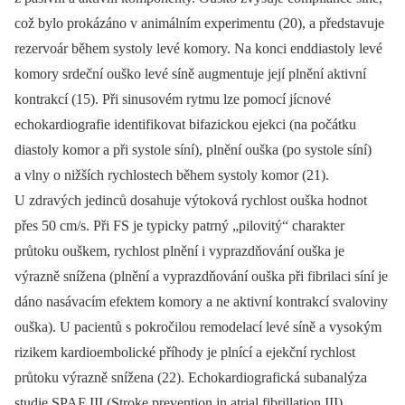
což bylo prokázáno v animálním experimentu (20), a představuje
rezervoár během systoly levé komory. Na konci enddiastoly levé
komory srdeční ouško levé síně augmentuje její plnění aktivní
kontrakcí (15). Při sinusovém rytmu lze pomocí jícnové
echokardiografie identifikovat bifazickou ejekci (na počátku
diastoly komor a při systole síní), plnění ouška (po systole síní)
a vlny o nižších rychlostech během systoly komor (21).
U zdravých jedinců dosahuje výtoková rychlost ouška hodnot
přes 50 cm/s. Při FS je typicky patrný „pilovitý“ charakter
průtoku ouškem, rychlost plnění i vyprazdňování ouška je
výrazně snížena (plnění a vyprazdňování ouška při fibrilaci síní je
dáno nasávacím efektem komory a ne aktivní kontrakcí svaloviny
ouška). U pacientů s pokročilou remodelací levé síně a vysokým
rizikem kardioembolické příhody je plnící a ejekční rychlost
průtoku výrazně snížena (22). Echokardiografická subanalýza
studie SPAF III (Stroke prevention in atrial fibrillation III)