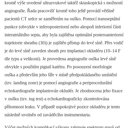
kromě výše uvedené ultrazvukové taktéž skiaskopická s možností
angiografie. Řada pracovišť kromě toho ještě provádí většině
pacientů CT srdce se zaměřením na ouško. Pomocí transseptální
punkce (obvykle v inferoposteriorní nebo alespoň inferiorní části
interatriálního septa, aby byla zajištěna optimální posteroanteriorní
trajektorie sheathu (30)) je zajištěn přístup do levé síně. Přes vodič
je do levé síně zaveden sheath pro implantaci okludéru (10–14 F
dle typu a velikosti). Je provedena angiografie ouška levé síně
obvykle s použitím pigtail katétru. Po posouzení morfologie
ouška a především jeho šíře v místě předpokládaného umístění
(tzv. landing zone) je pomocí angiografie a periprocedurální
echokardiografie implantován okludér. Je zhodnocena jeho fixace
v oušku (tzv. tug test) a echokardiograficky zkontrolována
přítomnost leaku. V případě uspokojivé pozice okludéru je tento
následně uvolněn od zaváděcího instrumentaria.
Výčet možných komplikací výkonu zahrnuje spektrum stavů od