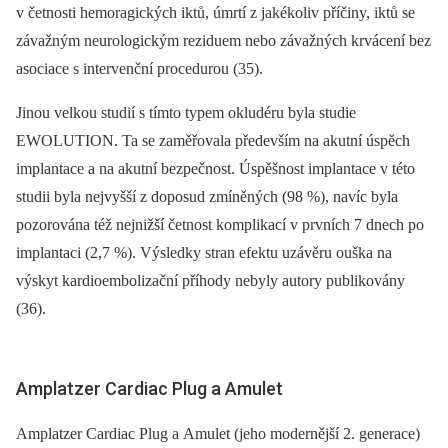
v četnosti hemoragických iktů, úmrtí z jakékoliv příčiny, iktů se
závažným neurologickým reziduem nebo závažných krvácení bez
asociace s intervenční procedurou (35).
Jinou velkou studií s tímto typem okludéru byla studie
EWOLUTION. Ta se zaměřovala především na akutní úspěch
implantace a na akutní bezpečnost. Úspěšnost implantace v této
studii byla nejvyšší z doposud zmíněných (98 %), navíc byla
pozorována též nejnižší četnost komplikací v prvních 7 dnech po
implantaci (2,7 %). Výsledky stran efektu uzávěru ouška na
výskyt kardioembolizační příhody nebyly autory publikovány
(36).
Amplatzer Cardiac Plug a Amulet
Amplatzer Cardiac Plug a Amulet (jeho modernější 2. generace)