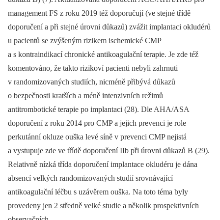
management FS z roku 2019 též doporučují (ve stejné třídě
doporučení a při stejné úrovni důkazů) zvážit implantaci okludérů
u pacientů se zvýšeným rizikem ischemické CMP
a s kontraindikací chronické antikoagulační terapie. Je zde též
komentováno, že takto rizikoví pacienti nebyli zahrnuti
v randomizovaných studiích, nicméně přibývá důkazů
o bezpečnosti kratších a méně intenzivních režimů
antitrombotické terapie po implantaci (28). Dle AHA/ASA
doporučení z roku 2014 pro CMP a jejich prevenci je role
perkutánní okluze ouška levé síně v prevenci CMP nejistá
a vystupuje zde ve třídě doporučení IIb při úrovni důkazů B (29).
Relativně nízká třída doporučení implantace okludéru je dána
absencí velkých randomizovaných studií srovnávající
antikoagulační léčbu s uzávěrem ouška. Na toto téma byly
provedeny jen 2 středně velké studie a několik prospektivních
observačních.