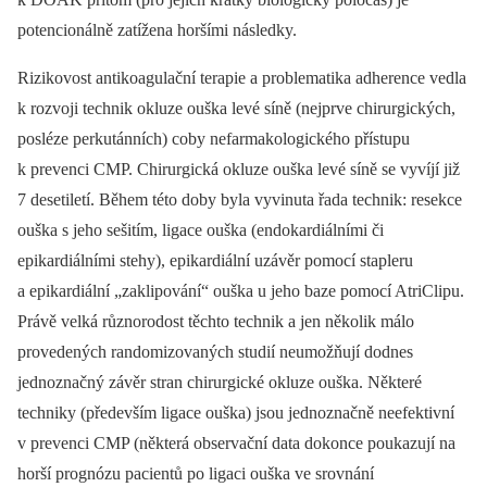
potencionálně zatížena horšími následky.
Rizikovost antikoagulační terapie a problematika adherence vedla
k rozvoji technik okluze ouška levé síně (nejprve chirurgických,
posléze perkutánních) coby nefarmakologického přístupu
k prevenci CMP. Chirurgická okluze ouška levé síně se vyvíjí již
7 desetiletí. Během této doby byla vyvinuta řada technik: resekce
ouška s jeho sešitím, ligace ouška (endokardiálními či
epikardiálními stehy), epikardiální uzávěr pomocí stapleru
a epikardiální „zaklipování“ ouška u jeho baze pomocí AtriClipu.
Právě velká různorodost těchto technik a jen několik málo
provedených randomizovaných studií neumožňují dodnes
jednoznačný závěr stran chirurgické okluze ouška. Některé
techniky (především ligace ouška) jsou jednoznačně neefektivní
v prevenci CMP (některá observační data dokonce poukazují na
horší prognózu pacientů po ligaci ouška ve srovnání