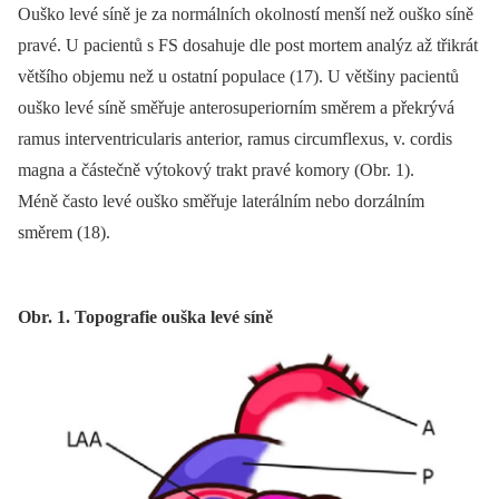
Ouško levé síně je za normálních okolností menší než ouško síně
pravé. U pacientů s FS dosahuje dle post mortem analýz až třikrát
většího objemu než u ostatní populace (17). U většiny pacientů
ouško levé síně směřuje anterosuperiorním směrem a překrývá
ramus interventricularis anterior, ramus circumflexus, v. cordis
magna a částečně výtokový trakt pravé komory (Obr. 1).
Méně často levé ouško směřuje laterálním nebo dorzálním
směrem (18).
Obr. 1. Topografie ouška levé síně