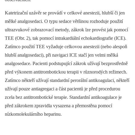
Katetrizační uzávěr se provádí v celkové anestezii, hlubší či jen
mělké analgosedaci. O typu sedace většinou rozhoduje použití
ultrazvukové zobrazovací metody, zákrok lze provést jak pomocí
TEE (Obr. 2), tak pomocí intrakardiální echokardiografie (ICE).
Zatímco použití TEE vyžaduje celkovou anestezii (nebo alespoň
hlubší analgosedaci), při navigaci ICE stačí jen velmi mělká
analgosedace. Pacienti podstupující zákrok užívají bezprostředně
před výkonem antitrombotickou terapii v různorodých režimech.
Zatímco někteří užívají standardní perorální antikoagulaci, někteří
užívají pouze antiagregaci a část pacientů je před procedurou
zcela bez antitrombotické terapie. Standardní antikoagulace je
před zákrokem zpravidla vysazena a přemostěna pomocí
nízkomolekulárního heparinu.