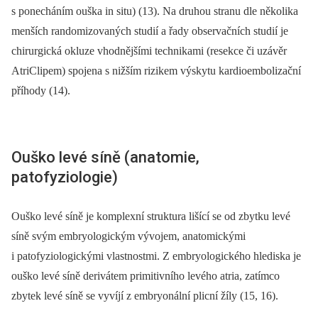
s ponecháním ouška in situ) (13). Na druhou stranu dle několika
menších randomizovaných studií a řady observačních studií je
chirurgická okluze vhodnějšími technikami (resekce či uzávěr
AtriClipem) spojena s nižším rizikem výskytu kardioembolizační
příhody (14).
Ouško levé síně (anatomie,
patofyziologie)
Ouško levé síně je komplexní struktura lišící se od zbytku levé
síně svým embryologickým vývojem, anatomickými
i patofyziologickými vlastnostmi. Z embryologického hlediska je
ouško levé síně derivátem primitivního levého atria, zatímco
zbytek levé síně se vyvíjí z embryonální plicní žíly (15, 16).