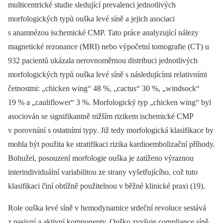
multicentrické studie sledující prevalenci jednotlivých
morfologických typů ouška levé síně a jejich asociaci
s anamnézou ischemické CMP. Tato práce analyzující nálezy
magnetické rezonance (MRI) nebo výpočetní tomografie (CT) u
932 pacientů ukázala nerovnoměrnou distribuci jednotlivých
morfologických typů ouška levé síně s následujícími relativními
četnostmi: „chicken wing“ 48 %, „cactus“ 30 %, „windsock“
19 % a „cauliflower“ 3 %. Morfologický typ „chicken wing“ byl
asociován se signifikantně nižším rizikem ischemické CMP
v porovnání s ostatními typy. Již tedy morfologická klasifikace by
mohla být použita ke stratifikaci rizika kardioembolizační příhody.
Bohužel, posouzení morfologie ouška je zatíženo výraznou
interindividuální variabilitou ze strany vyšetřujícího, což tuto
klasifikaci činí obtížně použitelnou v běžné klinické praxi (19).
Role ouška levé síně v hemodynamice srdeční revoluce sestává
z pasivní a aktivní komponenty. Ouško zvyšuje compliance síně,