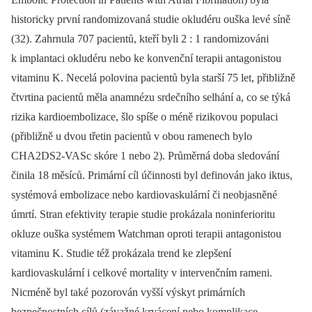
historicky první randomizovaná studie okludéru ouška levé síně
(32). Zahrnula 707 pacientů, kteří byli 2 : 1 randomizováni
k implantaci okludéru nebo ke konvenční terapii antagonistou
vitaminu K. Necelá polovina pacientů byla starší 75 let, přibližně
čtvrtina pacientů měla anamnézu srdečního selhání a, co se týká
rizika kardioembolizace, šlo spíše o méně rizikovou populaci
(přibližně u dvou třetin pacientů v obou ramenech bylo
CHA2DS2-VASc skóre 1 nebo 2). Průměrná doba sledování
činila 18 měsíců. Primární cíl účinnosti byl definován jako iktus,
systémová embolizace nebo kardiovaskulární či neobjasněné
úmrtí. Stran efektivity terapie studie prokázala noninferioritu
okluze ouška systémem Watchman oproti terapii antagonistou
vitaminu K. Studie též prokázala trend ke zlepšení
kardiovaskulární i celkové mortality v intervenčním rameni.
Nicméně byl také pozorován vyšší výskyt primárních
bezpečnostních cílů (závažné krvácení nebo komplikace