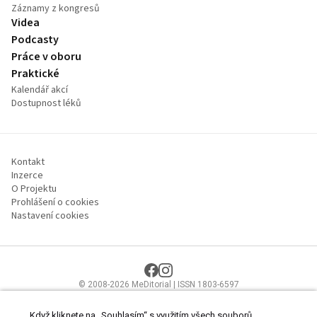
Záznamy z kongresů
Videa
Podcasty
Práce v oboru
Praktické
Kalendář akcí
Dostupnost léků
Kontakt
Inzerce
O Projektu
Prohlášení o cookies
Nastavení cookies
© 2008-2026 MeDitorial | ISSN 1803-6597
Stránky proLékaře.cz jsou určeny výhradně odborníkům ve
zdravotnictví.
Čtěte prohlášení
a
Zásady zpracování osobních údajů
.
Když kliknete na „Souhlasím“ s využitím všech souborů