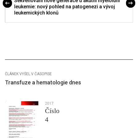
Sekvenování nové generace u akutní myeloidní
leukemie: nový pohled na patogenezi a vývoj
leukemických klonů
ČLÁNEK VYŠEL V ČASOPISE
Transfuze a hematologie dnes
2017
Číslo
4