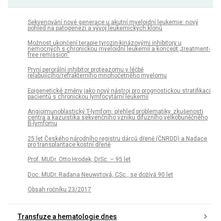
Sekvenování nové generace u akutní myeloidní leukemie: nový
pohled na patogenezi a vývoj leukemických klonů
Možnost ukončení terapie tyrozin-kinázovými inhibitory u
nemocných s chronickou myeloidní leukemií a koncept „treatment-
free remission“
První perorální inhibitor proteazomu v léčbě
relabujícího/refrakterního mnohočetného myelomu
Epigenetické změny jako nový nástroj pro prognostickou stratifikaci
pacientů s chronickou lymfocytární leukemií
Angioimunoblastický T-lymfom: přehled problematiky, zkušenosti
centra a kazuistika sekvenčního vzniku difuzního velkobuněčného
B-lymfomu
25 let Českého národního registru dárců dřeně (ČNRDD) a Nadace
pro transplantace kostní dřeně
Prof. MUDr. Otto Hrodek, DrSc. – 95 let
Doc. MUDr. Radana Neuwirtová, CSc., se dožívá 90 let
Obsah ročníku 23/2017
Transfuze a hematologie dnes