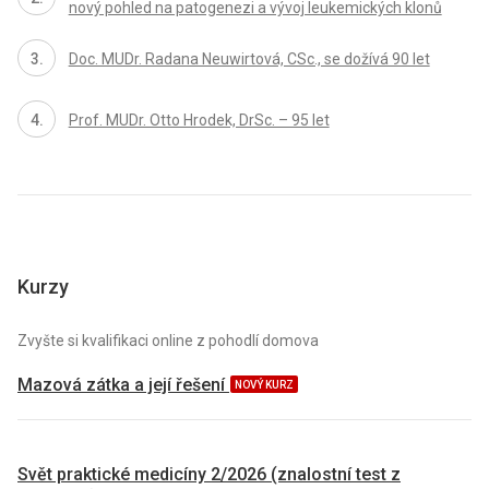
nový pohled na patogenezi a vývoj leukemických klonů
Doc. MUDr. Radana Neuwirtová, CSc., se dožívá 90 let
Prof. MUDr. Otto Hrodek, DrSc. – 95 let
Kurzy
Zvyšte si kvalifikaci online z pohodlí domova
Mazová zátka a její řešení
NOVÝ KURZ
Svět praktické medicíny 2/2026 (znalostní test z