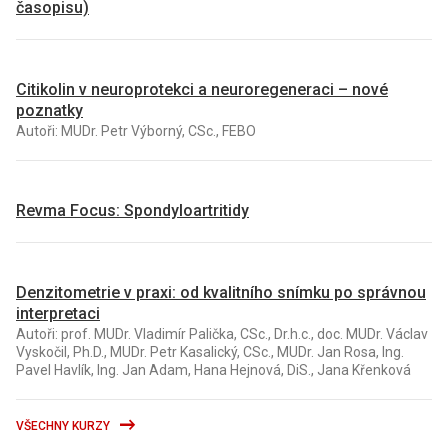
časopisu)
Citikolin v neuroprotekci a neuroregeneraci – nové
poznatky
Autoři: MUDr. Petr Výborný, CSc., FEBO
Revma Focus: Spondyloartritidy
Denzitometrie v praxi: od kvalitního snímku po správnou
interpretaci
Autoři: prof. MUDr. Vladimír Palička, CSc., Dr.h.c., doc. MUDr. Václav
Vyskočil, Ph.D., MUDr. Petr Kasalický, CSc., MUDr. Jan Rosa, Ing.
Pavel Havlík, Ing. Jan Adam, Hana Hejnová, DiS., Jana Křenková
VŠECHNY KURZY