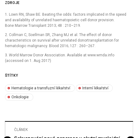
ZDROJE
1. Lown RN, Shaw BE. Beating the odds: factors implicated in the speed
and availability of unrelated haematopoietic cell donor provision.
Bone Marrow Transplant 2013; 48 : 210–219.
2. Collman C, Soellman SR, Zhang MJ et al. The effect of donor
characteristics on survival after unrelated donortransplantation for
hematologic malignancy. Blood 2016; 127 : 260–267.
3. World Marrow Donor Association. Available at www.wmda.info
(accessed on 1. Aug 2017)
ŠTÍTKY
Hematologie a transfuzní lékařství
Interní lékařství
Onkologie
ČLÁNEK