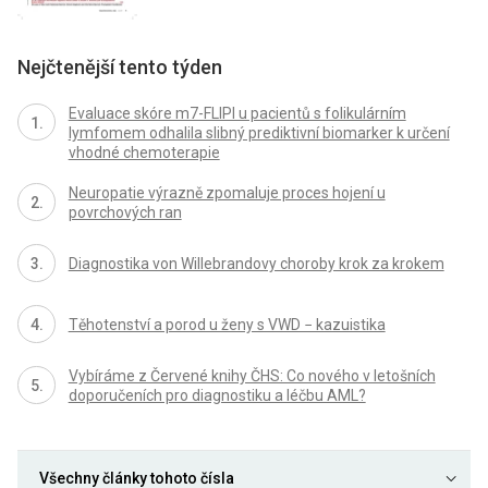
Nejčtenější tento týden
Evaluace skóre m7-FLIPI u pacientů s folikulárním
lymfomem odhalila slibný prediktivní biomarker k určení
vhodné chemoterapie
Neuropatie výrazně zpomaluje proces hojení u
povrchových ran
Diagnostika von Willebrandovy choroby krok za krokem
Těhotenství a porod u ženy s VWD − kazuistika
Vybíráme z Červené knihy ČHS: Co nového v letošních
doporučeních pro diagnostiku a léčbu AML?
Všechny články tohoto čísla