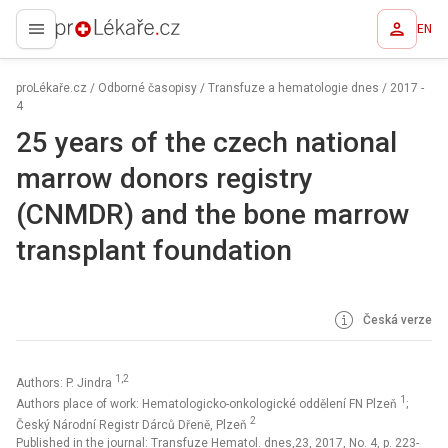
EN
proLékaře.cz
proLékaře.cz
/
Odborné časopisy
/
Transfuze a hematologie dnes
/
2017 -
4
25 years of the czech national
marrow donors registry
(CNMDR) and the bone marrow
transplant foundation
Česká verze
1,2
Authors: P. Jindra
1
Authors place of work: Hematologicko-onkologické oddělení FN Plzeň
;
2
Český Národní Registr Dárců Dřeně, Plzeň
Published in the journal:
Transfuze Hematol. dnes,23, 2017, No. 4, p. 223-