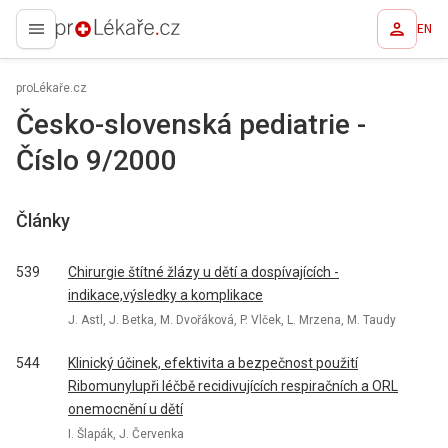
EN
proLékaře.cz
proLékaře.cz
Česko-slovenská pediatrie -
Číslo 9/2000
Články
539
Chirurgie štítné žlázy u dětí a dospívajících -
indikace,výsledky a komplikace
J. Astl, J. Betka, M. Dvořáková, P. Vlček, L. Mrzena, M. Taudy
544
Klinický účinek, efektivita a bezpečnost použití
Ribomunylupři léčbě recidivujících respiračních a ORL
onemocnění u dětí
I. Šlapák, J. Červenka