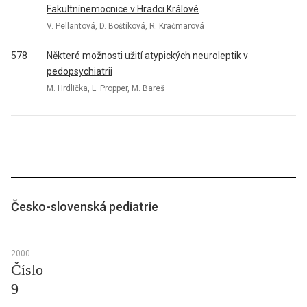
Fakultnínemocnice v Hradci Králové
V. Pellantová, D. Boštíková, R. Kračmarová
578
Některé možnosti užití atypických neuroleptik v
pedopsychiatrii
M. Hrdlička, L. Propper, M. Bareš
Česko-slovenská pediatrie
2000
Číslo
9