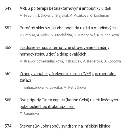
549
ARDS po terapii betalaktamovými antibiotiky u dětí
M. Filaun, I. Lišková, J. Stejskal, V. Mužíková, O. Lochman
552
Primární sklerózující cholangitida u dětí a mladistvých
V. Smolka, A. Kolek, V. Procházka, J. Matnonová, K. Michálková
558
Tradičné versus alternatívne stravovanie - hladiny
homocysteínuu detí a dospievajúcich
M. Krajčovičová-Kudláčková, P. Blažíček, A. Béderová, J. Kopčová
562
Zmeny variability frekvencie srdca (VFS) pri mentálnej
záťaži
I. Tonhajzerová, K. Javorka, M. Petrášková
568
Dva prípady Tinea capitis (kerion Celsi) u detí liečených
pulznouliečbou itrakonazolom
Z. Baranová
574
Stevensův-Johnsonův syndrom na Infekční klinice