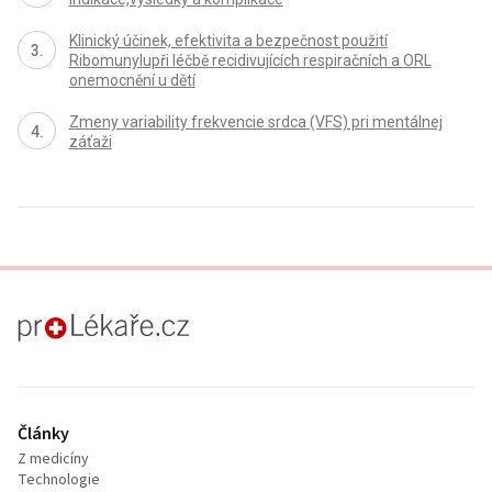
Klinický účinek, efektivita a bezpečnost použití
Ribomunylupři léčbě recidivujících respiračních a ORL
onemocnění u dětí
Zmeny variability frekvencie srdca (VFS) pri mentálnej
záťaži
proLékaře.cz
Články
Z medicíny
Technologie