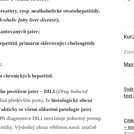
eatózy, resp. nealkoholické steatohepatitidy,
lcoholic fatty liver disease
);
lantovaných jater;
Kur
epatitid, primární sklerózující cholangitidy
Zvyšt
;
Mazo
u chronických hepatitid.
Svět
ho postižení jater –
DILI
(
Drug Induced
test
ažná především proto, že
histologický obraz
rakticky se všemi oblastmi patologie jater
 Při diagnostice DILI neexistuje jednotný postup
Citi
– no
zuistiky. Výsledný obraz většinou navíc značně
Autoř