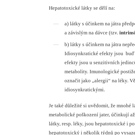
Hepatotoxické látky se dělí na:
a) látky s účinkem na játra př
a závislým na dávce (tzv.
intrins
b) látky s účinkem na játra nep
Idiosynkratické efekty jsou bu
efekty jsou u senzitivních jedin
metabolity. Imunologické postiž
označit jako „alergii“ na léky. 
idiosynkratickými.
Je také důležité si uvědomit, že mnohé l
metabolické poškození jater, účinkují a
látky, resp. léky, jsou hepatotoxické i p
hepatotoxický i několik týdnů po vysaze