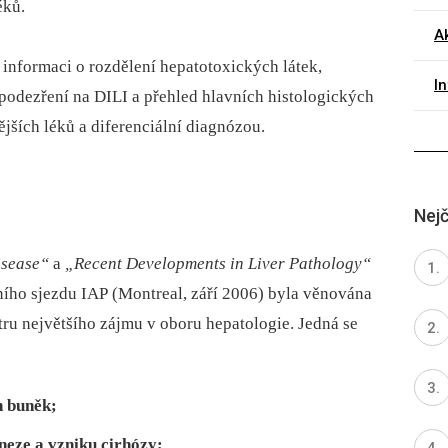
éků.
Ak
 informaci o rozdělení hepatotoxických látek,
I
 podezření na DILI a přehled hlavních histologických
ějších léků a diferenciální diagnózou.
Nejč
Disease“
a
„Recent Developments in Liver Pathology“
ho sjezdu IAP (Montreal, září 2006) byla věnována
ntru největšího zájmu v oboru hepatologie. Jedná se
 buněk;
eze a vzniku cirhózy;