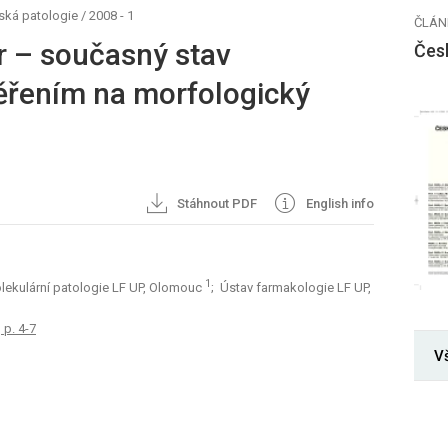
ská patologie
/
2008 - 1
ČLÁN
r – současný stav
Čes
ěřením na morfologický
Stáhnout PDF
English info
1
olekulární patologie LF UP, Olomouc
; Ústav farmakologie LF UP,
 p. 4-7
V