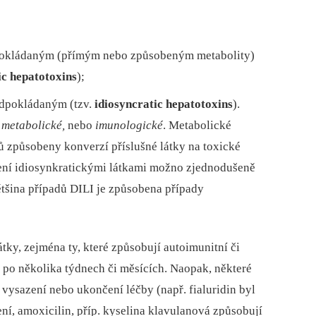
edpokládaným (přímým nebo způsobeným metabolity)
ic hepatotoxins
);
ředpokládaným (tzv.
idiosyncratic hepatotoxins
).
ď
metabolické,
nebo
imunologické
. Metabolické
ců způsobeny konverzí příslušné látky na toxické
ení idiosynkratickými látkami možno zjednodušeně
Většina případů DILI je způsobena případy
átky, zejména ty, které způsobují autoimunitní či
ž po několika týdnech či měsících. Naopak, některé
o vysazení nebo ukončení léčby (např. fialuridin byl
ní, amoxicilin, příp. kyselina klavulanová způsobují