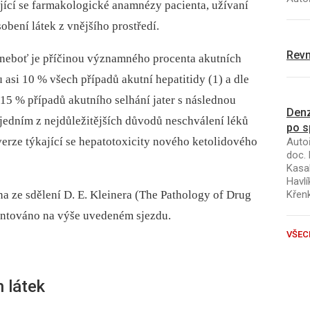
jící se farmakologické anamnézy pacienta, užívaní
obení látek z vnějšího prostředí.
Revm
a, neboť je příčinou významného procenta akutních
ou asi 10 % všech případů akutní hepatitidy (1) a dle
15 % případů akutního selhání jater s následnou
Denz
é jedním z nejdůležitějších důvodů neschválení léků
po s
verze týkající se hepatotoxicity nového ketolidového
Autoř
doc. 
Kasal
Havlí
Křen
a ze sdělení D. E. Kleinera (The Pathology of Drug
zentováno na výše uvedeném sjezdu.
VŠEC
 látek