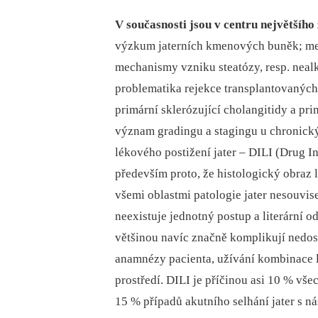
V současnosti jsou v centru největšího
výzkum jaterních kmenových buněk; me
mechanismy vzniku steatózy, resp. nea
problematika rejekce transplantovaných 
primární sklerózující cholangitidy a pr
význam gradingu a stagingu u chronickýc
lékového postižení jater –⁠ DILI (Drug 
především proto, že histologický obraz 
všemi oblastmi patologie jater nesouvis
neexistuje jednotný postup a literární o
většinou navíc značně komplikují nedos
anamnézy pacienta, užívání kombinace lé
prostředí. DILI je příčinou asi 10 % vše
15 % případů akutního selhání jater s ná