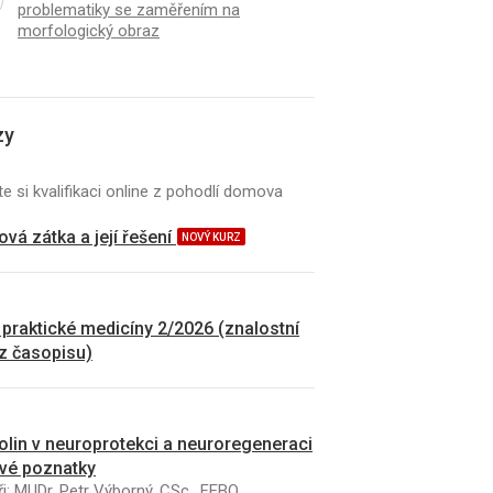
problematiky se zaměřením na
morfologický obraz
zy
e si kvalifikaci online z pohodlí domova
vá zátka a její řešení
NOVÝ KURZ
 praktické medicíny 2/2026 (znalostní
 z časopisu)
kolin v neuroprotekci a neuroregeneraci
vé poznatky
i: MUDr. Petr Výborný, CSc., FEBO