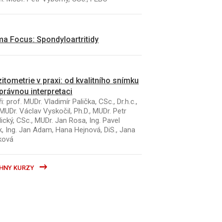
a Focus: Spondyloartritidy
itometrie v praxi: od kvalitního snímku
právnou interpretaci
i: prof. MUDr. Vladimír Palička, CSc., Dr.h.c.,
MUDr. Václav Vyskočil, Ph.D., MUDr. Petr
ický, CSc., MUDr. Jan Rosa, Ing. Pavel
k, Ing. Jan Adam, Hana Hejnová, DiS., Jana
ková
HNY KURZY