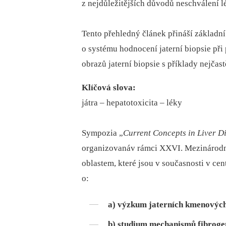
z nejdůležitějších důvodů neschválení l
Tento přehledný článek přináší základní
o systému hodnocení jaterní biopsie při
obrazů jaterní biopsie s příklady nejčast
Klíčová slova:
játra –⁠ hepatotoxicita –⁠ léky
Sympozia „
Current Concepts in Liver 
organizovanáv rámci XXVI. Mezinárodní
oblastem, které jsou v současnosti v ce
o:
a) výzkum jaterních kmenových
b) studium mechanismů fibrogen