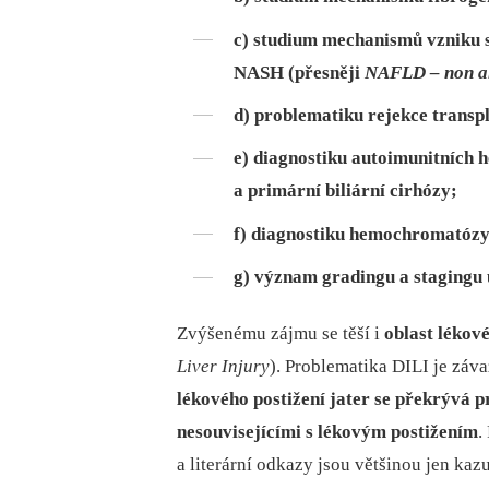
c) studium mechanismů vzniku st
NASH (přesněji
NAFLD –
non a
d) problematiku rejekce transp
e) diagnostiku autoimunitních h
a primární biliární cirhózy;
f) diagnostiku hemochromatózy
g) význam gradingu a stagingu 
Zvýšenému zájmu se těší i
oblast lékové
Liver Injury
). Problematika DILI je záv
lékového postižení jater se překrývá p
nesouvisejícími s lékovým postižením
.
a literární odkazy jsou většinou jen ka