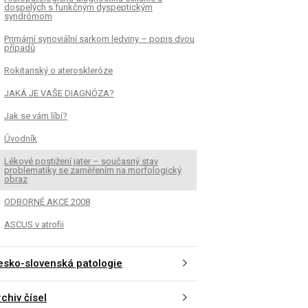
dospelých s funkčným dyspeptickým
syndrómom
Primární synoviální sarkom ledviny – popis dvou
případů
Rokitanský o ateroskleróze
JAKÁ JE VAŠE DIAGNÓZA?
Jak se vám líbí?
Úvodník
Lékové postižení jater – současný stav
problematiky se zaměřením na morfologický
obraz
ODBORNÉ AKCE 2008
ASCUS v atrofii
esko-slovenská patologie
chiv čísel