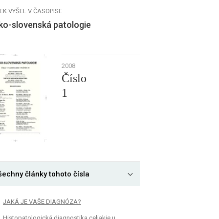
EK VYŠEL V ČASOPISE
ko-slovenská patologie
2008
Číslo
1
šechny články tohoto čísla
JAKÁ JE VAŠE DIAGNÓZA?
Histopatologická diagnostika celiakie u