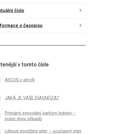
tuální číslo
nformace o časopisu
tenější v tomto čísle
ASCUS v atrofii
JAKÁ JE VAŠE DIAGNÓZA?
Primární synoviální sarkom ledviny –
popis dvou případů
Lékové postižení jater – současný stav