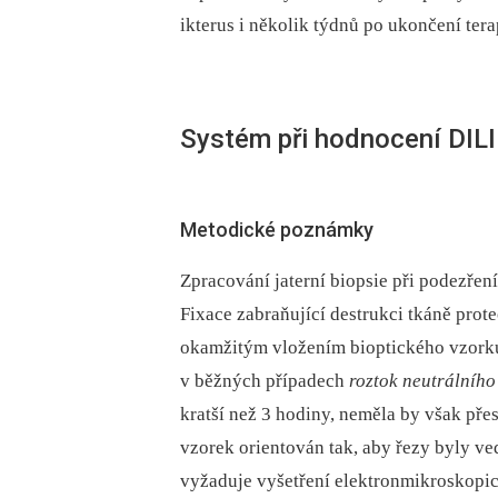
ikterus i několik týdnů po ukončení tera
Systém při hodnocení DILI
Metodické poznámky
Zpracování jaterní biopsie při podezření
Fixace zabraňující destrukci tkáně pro
okamžitým vložením bioptického vzorku
v běžných případech
roztok neutrálníh
kratší než 3 hodiny, neměla by však př
vzorek orientován tak, aby řezy byly ve
vyžaduje vyšetření elektronmikroskopick