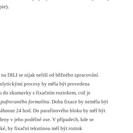
pie).
 na DILI se nijak neliší od běžného zpracování.
teolytickými procesy by měla být provedena
 do zkumavky s fixačním roztokem, což je
o pufrovaného formalínu
. Doba fixace by neměla být
esáhnout 24 hod. Do parafínového bloku by měl být
deny v jeho podélné ose. V případech, kde se
é, by fixační tekutinou měl být roztok