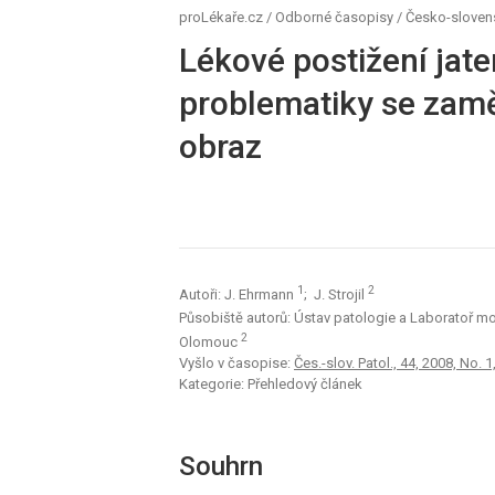
proLékaře.cz
/
Odborné časopisy
/
Česko-sloven
Lékové postižení jate
problematiky se zam
obraz
1
2
Autoři: J. Ehrmann
; J. Strojil
Působiště autorů: Ústav patologie a Laboratoř m
2
Olomouc
Vyšlo v časopise:
Čes.-slov. Patol., 44, 2008, No. 1,
Kategorie: Přehledový článek
Souhrn