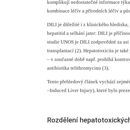
komplikují nedostatečné informace týka
kombinace léčiv a přírodních léčiv a půs
DILI je důležité i z klinického hledisk
hepatitid a selhání jater: DILI je příčin
studie UNOS je DILI zodpovědné za asi 
transplantací (2). Hepatotoxicita je tak
–⁠ v současné době např. probíhá kontro
antibiotika telithromycinu (3).
Tento přehledový článek vychází zejmén
–Induced Liver Injury), které bylo pre
Rozdělení hepatotoxických