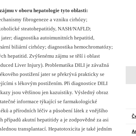
 zájmu v oboru hepatologie tyto oblasti:
chanismy fibrogeneze a vzniku cirhózy;
lkoholické steatohepatitidy, NASH/NAFLD;
jater; diagnostika autoimunitních hepatitid,
imární biliární cirhózy; diagnostika hemochromatózy;
h hepatitid. Zvýšenému zájmu se těší i oblast
Induced Liver Injury). Problematika DILI je závažná
lékového postižení jater se překrývá prakticky se
ejícími s lékovým postižením. Při diagnostice DILI
dkazy jsou většinou jen kazuistiky. Výsledný obraz
tatečné informace týkající se farmakologické
ků a přírodních léčiv a působení látek z vnějšího
Č
ch případů akutní hepatitidy a je zodpovědné za asi
slednou transplantací. Hepatotoxicita je také jedním
Ar