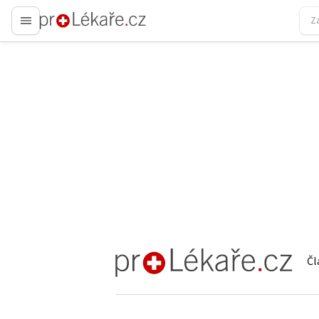
proLékaře.cz
Čl
proLékaře.cz