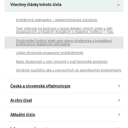
Všechny články tohoto čísla
Endokrinná orbitopatia – epidemiologické súvislosti
Test citlivosti na kontrast v časné detekci očních změn u dětí,
dospívajících a mladých dospělých s diabetes mellitus 1. typu
Dlouhodobý funkční efekt pars plana vitrektomie u komplikací
proliferativní diabetické retinopatie
Léčba chronické pooperační endoftalmitidy
Naše zkušenosti s oční chirurgií v sub-Tenonské anestezii
Syndrom suchého oka u nemocných se spojivkovými konkrementy
Česká a slovenská oftalmologie
Archiv čísel
Aktuální číslo