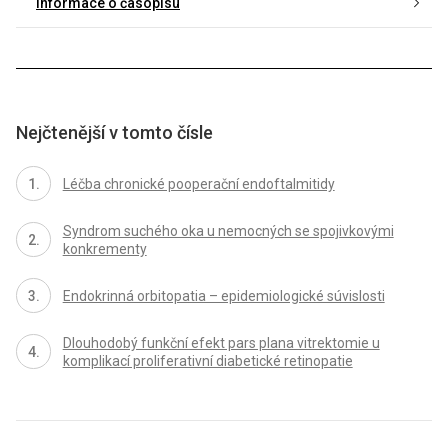
Informace o časopisu
Nejčtenější v tomto čísle
Léčba chronické pooperační endoftalmitidy
Syndrom suchého oka u nemocných se spojivkovými
konkrementy
Endokrinná orbitopatia – epidemiologické súvislosti
Dlouhodobý funkční efekt pars plana vitrektomie u
komplikací proliferativní diabetické retinopatie