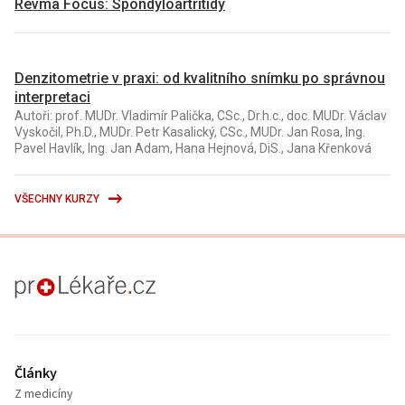
Revma Focus: Spondyloartritidy
Denzitometrie v praxi: od kvalitního snímku po správnou
interpretaci
Autoři: prof. MUDr. Vladimír Palička, CSc., Dr.h.c., doc. MUDr. Václav
Vyskočil, Ph.D., MUDr. Petr Kasalický, CSc., MUDr. Jan Rosa, Ing.
Pavel Havlík, Ing. Jan Adam, Hana Hejnová, DiS., Jana Křenková
VŠECHNY KURZY
proLékaře.cz
Články
Z medicíny