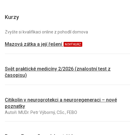
Kurzy
Zvyšte si kvalifikaci online z pohodlí domova
Mazová zátka a její řešení
NOVÝ KURZ
Svět praktické medicíny 2/2026 (znalostní test z
časopisu)
Citikolin v neuroprotekci a neuroregeneraci – nové
poznatky
Autoři: MUDr. Petr Výborný, CSc., FEBO