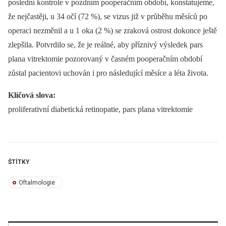
poslední kontrole v pozdním pooperačním období, konstatujeme,
že nejčastěji, u 34 očí (72 %), se vizus již v průběhu měsíců po
operaci nezměnil a u 1 oka (2 %) se zraková ostrost dokonce ještě
zlepšila. Potvrdilo se, že je reálné, aby příznivý výsledek pars
plana vitrektomie pozorovaný v časném pooperačním období
zůstal pacientovi uchován i pro následující měsíce a léta života.
Klíčová slova:
proliferativní diabetická retinopatie, pars plana vitrektomie
ŠTÍTKY
Oftalmologie