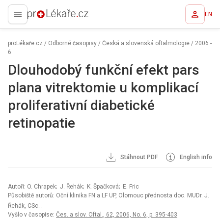
EN
proLékaře.cz
proLékaře.cz
/
Odborné časopisy
/
Česká a slovenská oftalmologie
/
2006 -
6
Dlouhodobý funkční efekt pars
plana vitrektomie u komplikací
proliferativní diabetické
retinopatie
Stáhnout PDF
English info
Autoři: O. Chrapek; J. Řehák; K. Špačková; E. Fric
Působiště autorů: Oční klinika FN a LF UP, Olomouc přednosta doc. MUDr. J.
Řehák, CSc. .
Vyšlo v časopise:
Čes. a slov. Oftal., 62, 2006, No. 6, p. 395-403