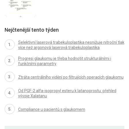
Nejčtenější tento týden
Selektivní laserová trabekuloplastika nesnižuje nitroční tlak
více než argonová laserová trabekuloplastika
Progresi glaukomu je třeba hodnotit strukturálními i
funkčními parametry
Ztráta centrálního vidění po filtrujících operacích glaukomu
Od PGF-2 alfa-isopropyl esteru k latanoprostu: přehled
vývoje Xalatanu
Compliance u pacientů s glaukomem