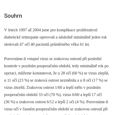
Souhrn
V letech 1997 až 2004 jsme pro komplikace proliferativní
diabetické retinopatie operovali a následně minimálně jeden rok
sledovali 47 očí 40 pacientů průměrného věku 61 let.
Porovnáme-li vstupní vizus se zrakovou ostrostí při poslední
kontrole v pozdním pooperačním období, tedy minimálně rok po
operaci, můžeme konstatovat, že u 28 očí (60 %) se vizus zlepšil,
u 11 očí (23 %) se zraková ostrost nezměnila a u 8 očí (17 %) se
vizus zhoršil. Zrakovou ostrost 1/60 a lepší mělo v pozdním
pooperačním období 33 očí (70 %), vizus 6/60 a lepší 17 očí
(36 %) a zrakovou ostrost 6/12 a lepší 2 oči (4 %). Porovnáme-li
vizus očí v časném pooperačním období se zrakovou ostrostí při