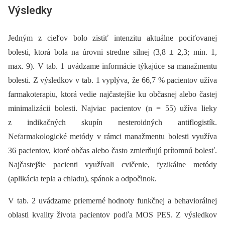
Výsledky
Jedným z cieľov bolo zistiť intenzitu aktuálne pociťovanej
bolesti, ktorá bola na úrovni stredne silnej (3,8 ± 2,3; min. 1,
max. 9). V tab. 1 uvádzame informácie týkajúce sa manažmentu
bolesti. Z výsledkov v tab. 1 vyplýva, že 66,7 % pacientov užíva
farmakoterapiu, ktorá vedie najčastejšie ku občasnej alebo častej
minimalizácii bolesti. Najviac pacientov (n = 55) užíva lieky
z indikačných skupín nesteroidných antiflogistík.
Nefarmakologické metódy v rámci manažmentu bolesti využíva
36 pacientov, ktoré občas alebo často zmierňujú prítomnú bolesť.
Najčastejšie pacienti využívali cvičenie, fyzikálne metódy
(aplikácia tepla a chladu), spánok a odpočinok.
V tab. 2 uvádzame priemerné hodnoty funkčnej a behaviorálnej
oblasti kvality života pacientov podľa MOS PES. Z výsledkov