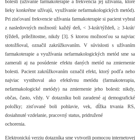
bolesti (užívanie farmakoterapie a frekvencia jej užívania, ktoré
lieky konkrétne užívajú, využívanie nefarmakologických metód).
Pri zisťovaní frekvencie užívania farmakoterapie si pacient vybral
z nasledovných možností: každý deň, < 3-krát/ týždeň, ≥ 3-krát/
týždeň, príležitostne, nikdy [3]. S ktorou možnosťou sa najviac
stotožňoval, označil zakrúžkovaním. V súvislosti s užívaním
farmakoterapie a využívania nefarmakologických metód sme sa
zamerali aj na posúdenie efektu daných metód na zmiernenie
bolesti. Pacient zakrúžkovaním označil efekt, ktorý podľa neho
najviac vystihoval ako efektívnu metódu (farmakoterapia,
nefarmakologické metódy) na zmiernenie jeho bolesti: nikdy,
občas, často, vždy. V dotazníku boli zaradené aj demografické
položky; zisťované boli pohlavie, vek, dĺžka trvania RS,
dosiahnuté vzdelanie, pracovný status, pridružené
ochorenia.
Elektronickú verziu dotazníka sme vytvorili pomocou internetovej