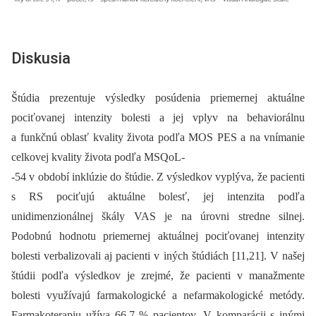
Diskusia
Štúdia prezentuje výsledky posúdenia priemernej aktuálne
pociťovanej intenzity bolesti a jej vplyv na behaviorálnu
a funkčnú oblasť kvality života podľa MOS PES a na vnímanie
celkovej kvality života podľa MSQoL-
-54 v období inklúzie do štúdie. Z výsledkov vyplýva, že pacienti
s RS pociťujú aktuálne bolesť, jej intenzita podľa
unidimenzionálnej škály VAS je na úrovni stredne silnej.
Podobnú hodnotu priemernej aktuálnej pociťovanej intenzity
bolesti verbalizovali aj pacienti v iných štúdiách [11,21]. V našej
štúdii podľa výsledkov je zrejmé, že pacienti v manažmente
bolesti využívajú farmakologické a nefarmakologické metódy.
Farmakoterapiu užíva 66,7 % pacientov. V komparácii s inými