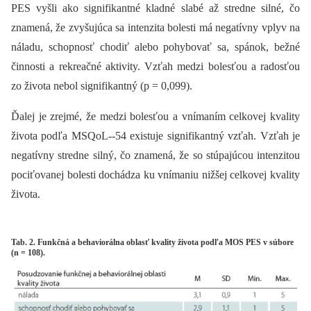
PES vyšli ako signifikantné kladné slabé až stredne silné, čo
znamená, že zvyšujúca sa intenzita bolesti má negatívny vplyv na
náladu, schopnosť chodiť alebo pohybovať sa, spánok, bežné
činnosti a rekreačné aktivity. Vzťah medzi bolesťou a radosťou
zo života nebol signifikantný (p = 0,099).
Ďalej je zrejmé, že medzi bolesťou a vnímaním celkovej kvality
života podľa MSQoL--54 existuje signifikantný vzťah. Vzťah je
negatívny stredne silný, čo znamená, že so stúpajúcou intenzitou
pociťovanej bolesti dochádza ku vnímaniu nižšej celkovej kvality
života.
Tab. 2. Funkčná a behaviorálna oblasť kvality života podľa MOS PES v súbore
(n = 108).