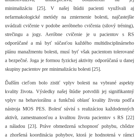
minimalizáciu [25]. V našej štúdii pacienti využívali aj
nefarmakologické metódy na zmiernenie bolesti, najčastejšie
uvádzali cvičenie v podobe aeróbneho cvičenia (silový tréning),
strečingu a jogy. Aeróbne cvičenie je u pacientov s RS
odporúčané a má byť súčasťou každého multidisciplinárneho
plánu manažmentu bolesti, musí byť však pacientom tolerované
a bezpečné. Joga je formou fyzickej aktivity odporúčaná u danej
skupiny pacientov pre minimalizáciu bolesti [25].
Ďalším cieľom bolo zistiť vplyv bolesti na vybrané aspekty
kvality života. Výsledky našej štúdie potvrdili jej signifikantný
vplyv na behaviorálnu a funkčnú oblasť kvality života podľa
nástroja MOS PES. Bolesť súvisí s realizáciou každodenných
aktivít, zamestnanosťou a kvalitou života pacientov s RS [22]
a náladou [23]. Práve obmedzená schopnosť pohybu, chôdze
a zhoršená koordinácia pohybov, ktorá je hodnotená v rámci