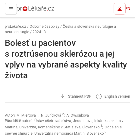
EN
proLékaře.cz
proLékaře.cz
/
Odborné časopisy
/
Česká a slovenská neurologie a
neurochirurgie
/
2024 - 3
Bolesť u pacientov
s roztrúsenou sklerózou a jej
vplyv na vybrané aspekty kvality
života
Stáhnout PDF
English version
1
2
1
Autoři: M. Miertová
; N. Juríčková
; A. Ovšonková
Působiště autorů: Ústav ošetrovateľstva, Jesseniova, lekárska fakulta v
1
Martine, Univerzita, Komenského v Bratislave, Slovensko
; Oddelenie
2
cievnej chirurgie, Univerzitná nemocnica Martin, Slovensko