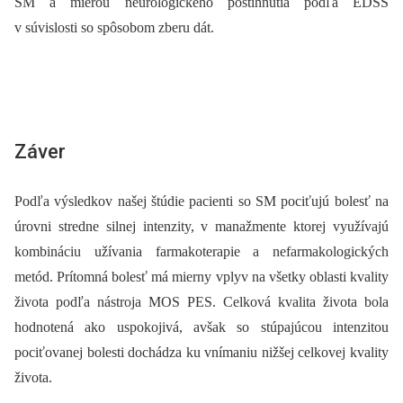
SM a mierou neurologického postihnutia podľa EDSS
v súvislosti so spôsobom zberu dát.
Záver
Podľa výsledkov našej štúdie pacienti so SM pociťujú bolesť na
úrovni stredne silnej intenzity, v manažmente ktorej využívajú
kombináciu užívania farmakoterapie a nefarmakologických
metód. Prítomná bolesť má mierny vplyv na všetky oblasti kvality
života podľa nástroja MOS PES. Celková kvalita života bola
hodnotená ako uspokojivá, avšak so stúpajúcou intenzitou
pociťovanej bolesti dochádza ku vnímaniu nižšej celkovej kvality
života.