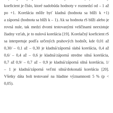
koeficient je číslo, ktoré nadobúda hodnoty v rozmedzí od –⁠ 1 až
po +1. Korelácia môže byť kladná (hodnota sa blíži k +1)
a záporná (hodnota sa blíži k –⁠ 1). Ak sa hodnota rS blíži alebo je
rovná nule, tak medzi dvomi testovanými veličinami neexistuje
žiadny vzťah, je to nulová korelácia [19]. Korelačný koeficient rS
sa interpretuje podľa určených prahových hodnôt, kde 0,01 až
0,30/ –⁠ 0,1 až –⁠ 0,30 je kladná/ záporná slabá korelácia, 0,4 až
0,6/ –⁠ 0,4 až –⁠ 0,6 je kladná/ záporná stredne silná korelácia,
0,7 až 0,9/ –⁠ 0,7 až –⁠ 0,9 je kladná/ záporná silná korelácia, 1/
–⁠ 1 je kladná/ záporná veľmi silná/ dokonalá korelácia [20].
Všetky dáta boli testované na hladine významnosti 5 % (p <
0,05).