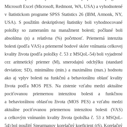
Microsoft Excel (Microsoft, Redmont, WA, USA) a vyhodnotené
v štatistickom programe SPSS Statistics 26 (IBM, Armonk, NY,
USA). S použitím deskriptívnej štatistiky boli vyhodnocované
položky so zameraním na manažment bolesti; počítané boli
absolútna (n) a relatívna (%) početnosť. Priemerná intenzita
bolesti (podľa VAS) a priemerné bodové skóre vnímania celkovej
kvality života (podľa položky č. 53 z MSQoL-54) boli vyjadrené
cez aritmetický priemer (M), smerodajnú odchýlku (standard
deviation; SD), minimálnu (min.) a maximálnu (max.) hodnotu
ako aj vplyv bolesti na funkčnú a behaviorálnu oblasť kvality
života podľa MOS PES. Na zistenie vzťahu medzi aktuálne
pociťovanou priemernou intenzitou bolesti a funkčnou
a behaviorálnou oblasťou života (MOS PES) a vzťahu medzi
aktuálne pociťovanou priemernou intenzitou bolesti (VAS)
a celkovým vnímaním kvality života (položka č. 53 z MSQoL-
54) bol použitý Spearmanov korelačný koeficient (rS). Korelačný