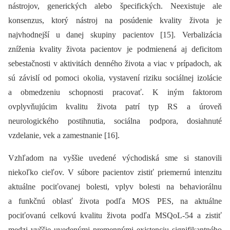
nástrojov, generických alebo špecifických. Neexistuje ale
konsenzus, ktorý nástroj na posúdenie kvality života je
najvhodnejší u danej skupiny pacientov [15]. Verbalizácia
zníženia kvality života pacientov je podmienená aj deficitom
sebestačnosti v aktivitách denného života a viac v prípadoch, ak
sú závislí od pomoci okolia, vystavení riziku sociálnej izolácie
a obmedzeniu schopnosti pracovať. K iným faktorom
ovplyvňujúcim kvalitu života patrí typ RS a úroveň
neurologického postihnutia, sociálna podpora, dosiahnuté
vzdelanie, vek a zamestnanie [16].
Vzhľadom na vyššie uvedené východiská sme si stanovili
niekoľko cieľov. V súbore pacientov zistiť priemernú intenzitu
aktuálne pociťovanej bolesti, vplyv bolesti na behaviorálnu
a funkčnú oblasť života podľa MOS PES, na aktuálne
pociťovanú celkovú kvalitu života podľa MSQoL-54 a zistiť
medzi vyššie uvedenými premennými existenciu signifikantného