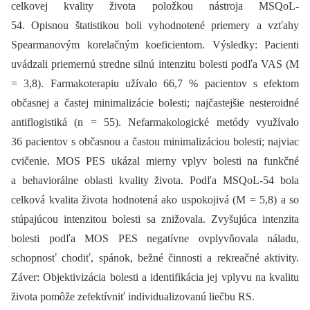
celkovej kvality života položkou nástroja MSQoL-
54. Opisnou štatistikou boli vyhodnotené priemery a vzťahy
Spearmanovým korelačným koeficientom. Výsledky: Pacienti
uvádzali priemernú stredne silnú intenzitu bolesti podľa VAS (M
= 3,8). Farmakoterapiu užívalo 66,7 % pacientov s efektom
občasnej a častej minimalizácie bolesti; najčastejšie nesteroidné
antiflogistiká (n = 55). Nefarmakologické metódy využívalo
36 pacientov s občasnou a častou minimalizáciou bolesti; najviac
cvičenie. MOS PES ukázal mierny vplyv bolesti na funkčné
a behaviorálne oblasti kvality života. Podľa MSQoL-54 bola
celková kvalita života hodnotená ako uspokojivá (M = 5,8) a so
stúpajúcou intenzitou bolesti sa znižovala. Zvyšujúca intenzita
bolesti podľa MOS PES negatívne ovplyvňovala náladu,
schopnosť chodiť, spánok, bežné činnosti a rekreačné aktivity.
Záver: Objektivizácia bolesti a identifikácia jej vplyvu na kvalitu
života pomôže zefektívniť individualizovanú liečbu RS.