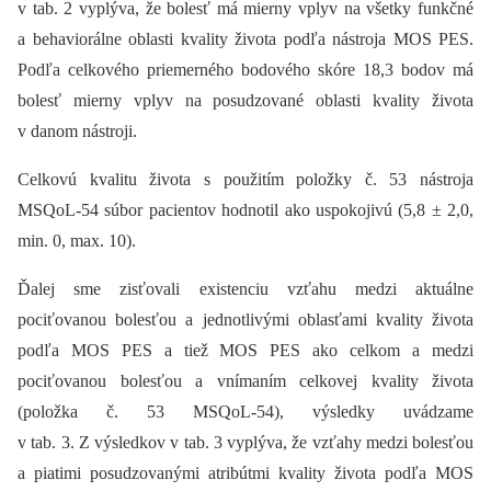
v tab. 2 vyplýva, že bolesť má mierny vplyv na všetky funkčné
a behaviorálne oblasti kvality života podľa nástroja MOS PES.
Podľa celkového priemerného bodového skóre 18,3 bodov má
bolesť mierny vplyv na posudzované oblasti kvality života
v danom nástroji.
Celkovú kvalitu života s použitím položky č. 53 nástroja
MSQoL-54 súbor pacientov hodnotil ako uspokojivú (5,8 ± 2,0,
min. 0, max. 10).
Ďalej sme zisťovali existenciu vzťahu medzi aktuálne
pociťovanou bolesťou a jednotlivými oblasťami kvality života
podľa MOS PES a tiež MOS PES ako celkom a medzi
pociťovanou bolesťou a vnímaním celkovej kvality života
(položka č. 53 MSQoL-54), výsledky uvádzame
v tab. 3. Z výsledkov v tab. 3 vyplýva, že vzťahy medzi bolesťou
a piatimi posudzovanými atribútmi kvality života podľa MOS