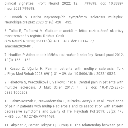
clinical vignettes. Front Neurol 2022; 12 : 799698. doi: 10.3389/
fneur.2021.799698.
5. Donáth V. Liečba najčastejších symptómov sclerosis multiplex.
Neurológia pre prax 2020; 21(6): 428 –⁠ 432.
6. Taláb R, Talábová M. Glatiramer acetát –⁠ léčba roz­trou­šené sklerózy
monitorovaná v registru ReMus. Cesk
Slov Neurol N 2020; 85/ 116(4): 401 –⁠ 407. doi: 10.14735/
amcsnn2020401.
7. Hradílek P. Adherence k léčbě u roztroušené sklerózy. Neurol praxi 2012;
13(3): 155 –⁠ 158.
8. Kasap Z, Uğurlu H. Pain in patients with multiple sclerosis. Turk
J Phys Med Rehab 2023; 69(1): 31 –⁠ 39. doi: 10.5606/ tftrd.2022.10524.
9. Feketová S, Waczulíková I, Valkovič P et al. Central pain in patients with
multiple sclerosis. J Mult Scler 2017; 4 : 3. doi: 10.4172/ 2376-
0389.1000208.
10. Labuz-Roszak B, Niewiadomska E, Kubicka-Baczyk K et al. Prevalence
of pain in patients with multiple sclerosis and its association with anxiety,
depressive symptoms and quality of life. Psychatr Pol 2019; 53(2): 475
–⁠ 486. doi: 10.12740/ PP/ 94469.
11. Akpinar Z, Serhat Tokgöz O, Gümüş H. The relationship between pain