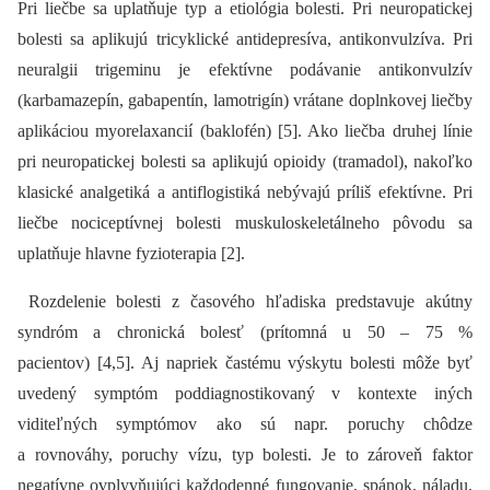
Pri liečbe sa uplatňuje typ a etiológia bolesti. Pri neuropatickej
bolesti sa aplikujú tricyklické antidepresíva, antikonvulzíva. Pri
neuralgii trigeminu je efektívne podávanie antikonvulzív
(karbamazepín, gabapentín, lamotrigín) vrátane doplnkovej liečby
aplikáciou myorelaxancií (baklofén) [5]. Ako liečba druhej línie
pri neuropatickej bolesti sa aplikujú opioidy (tramadol), nakoľko
klasické analgetiká a antiflogistiká nebývajú príliš efektívne. Pri
liečbe nociceptívnej bolesti muskuloskeletálneho pôvodu sa
uplatňuje hlavne fyzioterapia [2].
Rozdelenie bolesti z časového hľadiska predstavuje akútny
syndróm a chronická bolesť (prítomná u 50 –⁠ 75 %
pacientov) [4,5]. Aj napriek častému výskytu bolesti môže byť
uvedený symptóm poddia­gnostikovaný v kontexte iných
viditeľných symptómov ako sú napr. poruchy chôdze
a rovnováhy, poruchy vízu, typ bolesti. Je to zároveň faktor
negatívne ovplyvňujúci každodenné fungovanie, spánok, náladu,