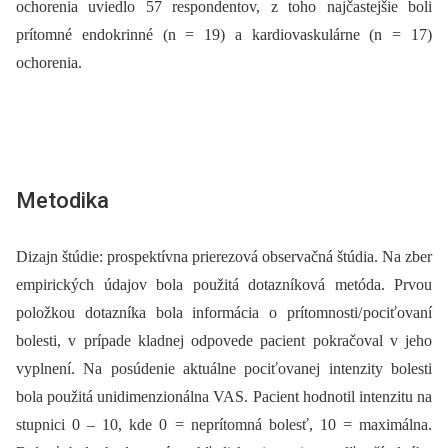
ochorenia uviedlo 57 respondentov, z toho najčastejšie boli
prítomné endokrinné (n = 19) a kardiovaskulárne (n = 17)
ochorenia.
Metodika
Dizajn štúdie: prospektívna prierezová observačná štúdia. Na zber
empirických údajov bola použitá dotazníková metóda. Prvou
položkou dotazníka bola informácia o prítomnosti/ pociťovaní
bolesti, v prípade kladnej odpovede pacient pokračoval v jeho
vyplnení. Na posúdenie aktuálne pociťovanej intenzity bolesti
bola použitá unidimenzionálna VAS. Pacient hodnotil intenzitu na
stupnici 0 –⁠ 10, kde 0 = neprítomná bolesť, 10 = maximálna.