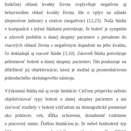
funkčnej oblasti kvality života ovplyvňuje negatívne aj
behaviorálnu oblasť kvality života. Ide o vplyv na náladu
(depresívne ladenie) a emócie (negatívne) [12,23]. Naša štúdia
v komparácii s inými štúdiami potvrdzuje, že bolesť je symptóm
a zároveň problém u danej skupiny pacientov s presahom do
viacerých oblastí života s negatívnym dopadom na jeho kvalitu,
čo dokladujú aj viaceré štúdie [3,10]. Zároveň štúdia potvrdzuje
prítomnosť bolesti u danej skupiny pacientov, čím poukazuje na
dôležitosť jej objektivizácie, ktorá je možná aj prostredníctvom
jednoduchého skríningového nástroja.
Výskumná štúdia má aj svoje limitácie: Cieľom príspevku nebolo
objektivizovať typy bolesti u danej skupiny pacientov a ani
zisťovať rozdiely v bolesti vzhľadom na demografické premenné
ako pohlavie, vek, dĺžka ochorenia, dosiahnuté vzdelanie
a pracovný status. Ďalšou limitáciou je, že nebol hodnotený typ