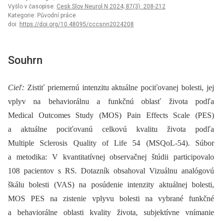
Vyšlo v časopise:
Cesk Slov Neurol N 2024; 87(3): 208-212
Kategorie: Původní práce
doi:
https://doi.org/10.48095/cccsnn2024208
Souhrn
Cieľ:
Zistiť priemernú intenzitu aktuálne pociťovanej bolesti, jej
vplyv na behaviorálnu a funkčnú oblasť života podľa
Medical Outcomes Study (MOS) Pain Effects Scale (PES)
a aktuálne pociťovanú celkovú kvalitu života podľa
Multiple Sclerosis Quality of Life 54 (MSQoL-54). Súbor
a metodika: V kvantitatívnej observačnej štúdii participovalo
108 pacientov s RS. Dotazník obsahoval Vizuálnu analógovú
škálu bolesti (VAS) na posúdenie intenzity aktuálnej bolesti,
MOS PES na zistenie vplyvu bolesti na vybrané funkčné
a behaviorálne oblasti kvality života, subjektívne vnímanie