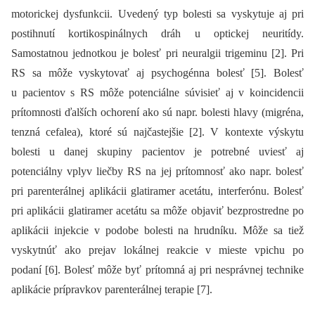
motorickej dysfunkcii. Uvedený typ bolesti sa vyskytuje aj pri
postihnutí kortikospinálnych dráh u optickej neuritídy.
Samostatnou jednotkou je bolesť pri neuralgii trigeminu [2]. Pri
RS sa môže vyskytovať aj psychogénna bolesť [5]. Bolesť
u pacientov s RS môže potenciálne súvisieť aj v koincidencii
prítomnosti ďalších ochorení ako sú napr. bolesti hlavy (migréna,
tenzná cefalea), ktoré sú najčastejšie [2]. V kontexte výskytu
bolesti u danej skupiny pacientov je potrebné uviesť aj
potenciálny vplyv liečby RS na jej prítomnosť ako napr. bolesť
pri parenterálnej aplikácii glatiramer acetátu, interferónu. Bolesť
pri aplikácii glatiramer acetátu sa môže objaviť bezprostredne po
aplikácii injekcie v podobe bolesti na hrudníku. Môže sa tiež
vyskytnúť ako prejav lokálnej reakcie v mieste vpichu po
podaní [6]. Bolesť môže byť prítomná aj pri nesprávnej technike
aplikácie prípravkov parenterálnej terapie [7].