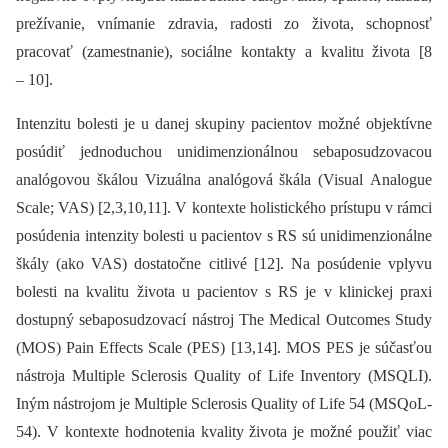
prežívanie, vnímanie zdravia, radosti zo života, schopnosť
pracovať (zamestnanie), sociálne kontakty a kvalitu života [8
–⁠ 10].
Intenzitu bolesti je u danej skupiny pacientov možné objektívne
posúdiť jednoduchou unidimenzionálnou sebaposudzovacou
analógovou škálou Vizuálna analógová škála (Visual Analogue
Scale; VAS) [2,3,10,11]. V kontexte holistického prístupu v rámci
posúdenia intenzity bolesti u pacientov s RS sú unidimenzionálne
škály (ako VAS) dostatočne citlivé [12]. Na posúdenie vplyvu
bolesti na kvalitu života u pacientov s RS je v klinickej praxi
dostupný sebaposudzovací nástroj The Medical Outcomes Study
(MOS) Pain Effects Scale (PES) [13,14]. MOS PES je súčasťou
nástroja Multiple Sclerosis Quality of Life Inventory (MSQLI).
Iným nástrojom je Multiple Sclerosis Quality of Life 54 (MSQoL-
54). V kontexte hodnotenia kvality života je možné použiť viac