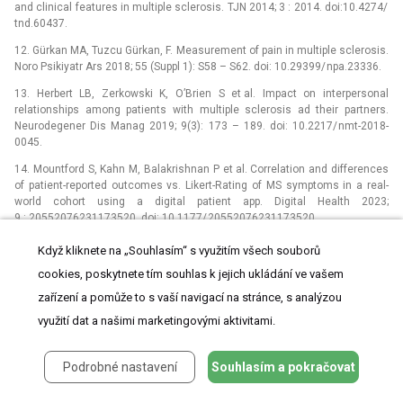
and clinical features in multiple sclerosis. TJN 2014; 3 : 2014. doi:10.4274/
tnd.60437.
12. Gürkan MA, Tuzcu Gürkan, F. Measurement of pain in multiple sclerosis.
Noro Psikiyatr Ars 2018; 55 (Suppl 1): S58 –⁠ S62. doi: 10.29399/ npa.23336.
13. Herbert LB, Zerkowski K, O’Brien S et al. Impact on interpersonal
relationships among patients with multiple sclerosis ad their partners.
Neurodegener Dis Manag 2019; 9(3): 173 –⁠ 189. doi: 10.2217/ nmt-2018-
0045.
14. Mountford S, Kahn M, Balakrishnan P et al. Correlation and differences
of patient-reported outcomes vs. Likert-Rating of MS symptoms in a real-
world cohort using a digital patient app. Digital Health 2023;
9 : 20552076231173520. doi: 10.1177/ 20552076231173520.
15. Vitková M. Kvalita života pacientov so sclerosis multiplex. Via pract
Když kliknete na „Souhlasím“ s využitím všech souborů
2016; 13(6): 248 –⁠ 250.
cookies, poskytnete tím souhlas k jejich ukládání ve vašem
16. Gil-González I, Martín-Rodríguez A, Conrad R et al. Quality of life in
zařízení a pomůže to s vaší navigací na stránce, s analýzou
adults with multiple sclerosis: a systematic review. BMJ Open 2020;
využití dat a našimi marketingovými aktivitami.
10(11): e041249. doi: 10.1136/ bmjopen-2020-041249.
17. Ritvo PG, Ficher JS, Miller DM et al. MSQLI –⁠ Multiple Sclerosis Quality of
Life Inventory: a user’s manual. [online]. New York: National Multiple
Podrobné nastavení
Souhlasím a pokračovat
Sclerosis Society, 1997. Available from URL: https:/ /
nms2cdn.azureedge.net/ cmssite/ nationalmssociety/ media/ msna