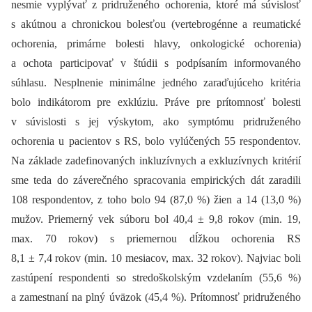
nesmie vyplývať z pridruženého ochorenia, ktoré má súvislosť
s akútnou a chronickou bolesťou (vertebrogénne a reumatické
ochorenia, primárne bolesti hlavy, onkologické ochorenia)
a ochota participovať v štúdii s podpísaním informovaného
súhlasu. Nesplnenie minimálne jedného zaraďujúceho kritéria
bolo indikátorom pre exklúziu. Práve pre prítomnosť bolesti
v súvislosti s jej výskytom, ako symptómu pridruženého
ochorenia u pacientov s RS, bolo vylúčených 55 respondentov.
Na základe zadefinovaných inkluzívnych a exkluzívnych kritérií
sme teda do záverečného spracovania empirických dát zaradili
108 respondentov, z toho bolo 94 (87,0 %) žien a 14 (13,0 %)
mužov. Priemerný vek súboru bol 40,4 ± 9,8 rokov (min. 19,
max. 70 rokov) s priemernou dĺžkou ochorenia RS
8,1 ± 7,4 rokov (min. 10 mesiacov, max. 32 rokov). Najviac boli
zastúpení respondenti so stredoškolským vzdelaním (55,6 %)
a zamestnaní na plný úväzok (45,4 %). Prítomnosť pridruženého