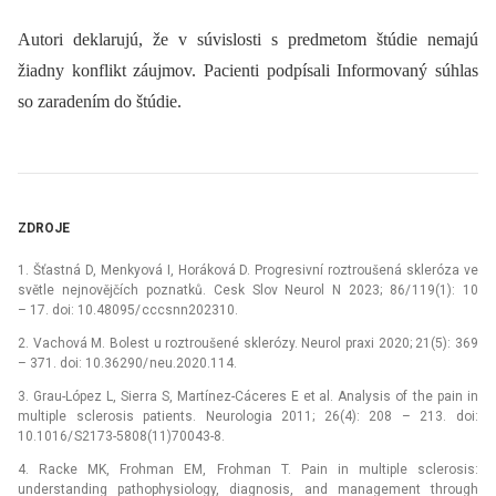
Autori deklarujú, že v súvislosti s predmetom štúdie nemajú
žiadny konflikt záujmov. Pacienti podpísali Informovaný súhlas
so zaradením do štúdie.
ZDROJE
1. Šťastná D, Menkyová I, Horáková D. Progresivní roztroušená skleróza ve
světle nejnovějčích poznatků. Cesk Slov Neurol N 2023; 86/ 119(1): 10
–⁠ 17. doi: 10.48095/ cccsnn202310.
2. Vachová M. Bolest u roztroušené sklerózy. Neurol praxi 2020; 21(5): 369
–⁠ 371. doi: 10.36290/ neu.2020.114.
3. Grau-López L, Sierra S, Martínez-Cáceres E et al. Analysis of the pain in
multiple sclerosis patients. Neurologia 2011; 26(4): 208 –⁠ 213. doi:
10.1016/ S2173-5808(11)70043-8.
4. Racke MK, Frohman EM, Frohman T. Pain in multiple sclerosis:
understanding pathophysiology, dia­gnosis, and management through