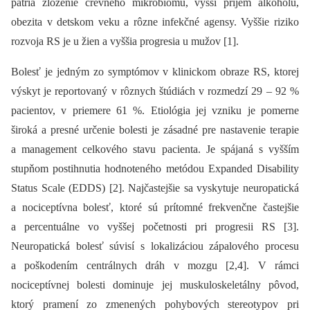
patria zloženie črevného mikrobiómu, vyšší príjem alkoholu,
obezita v detskom veku a rôzne infekčné agensy. Vyššie riziko
rozvoja RS je u žien a vyššia progresia u mužov [1].
Bolesť je jedným zo symptómov v klinickom obraze RS, ktorej
výskyt je reportovaný v rôznych štúdiách v rozmedzí 29 –⁠ 92 %
pacientov, v priemere 61 %. Etiológia jej vzniku je pomerne
široká a presné určenie bolesti je zásadné pre nastavenie terapie
a management celkového stavu pacienta. Je spájaná s vyšším
stupňom postihnutia hodnoteného metódou Expanded Disability
Status Scale (EDDS) [2]. Najčastejšie sa vyskytuje neuropatická
a nociceptívna bolesť, ktoré sú prítomné frekvenčne častejšie
a percentuálne vo vyššej početnosti pri progresii RS [3].
Neuropatická bolesť súvisí s lokalizáciou zápalového procesu
a poškodením centrálnych dráh v mozgu [2,4]. V rámci
nociceptívnej bolesti dominuje jej muskuloskeletálny pôvod,
ktorý pramení zo zmenených pohybových stereotypov pri