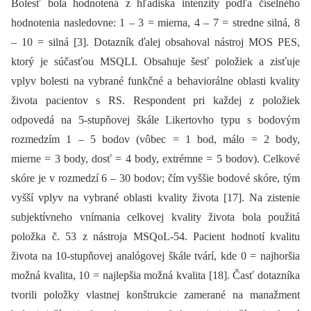
Bolesť bola hodnotená z hľadiska intenzity podľa číselného
hodnotenia nasledovne: 1 –⁠ 3 = mierna, 4 –⁠ 7 = stredne silná, 8
–⁠ 10 = silná [3]. Dotazník ďalej obsahoval nástroj MOS PES,
ktorý je súčasťou MSQLI. Obsahuje šesť položiek a zisťuje
vplyv bolesti na vybrané funkčné a behaviorálne oblasti kvality
života pacientov s RS. Respondent pri každej z položiek
odpovedá na 5-stupňovej škále Likertovho typu s bodovým
rozmedzím 1 –⁠ 5 bodov (vôbec = 1 bod, málo = 2 body,
mierne = 3 body, dosť = 4 body, extrémne = 5 bodov). Celkové
skóre je v rozmedzí 6 –⁠ 30 bodov; čím vyššie bodové skóre, tým
vyšší vplyv na vybrané oblasti kvality života [17]. Na zistenie
subjektívneho vnímania celkovej kvality života bola použitá
položka č. 53 z nástroja MSQoL-54. Pacient hodnotí kvalitu
života na 10-stupňovej analógovej škále tvárí, kde 0 = najhoršia
možná kvalita, 10 = najlepšia možná kvalita [18]. Časť dotazníka
tvorili položky vlastnej konštrukcie zamerané na manažment