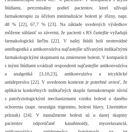
štúdiami, percentuálny podiel pacientov, ktorí užívajú
farmakoterapiu za účelom minimalizácie bolesti je rôzny, napr.
48 % [22], 67,7 % [23]. Na základe uvedených výsledkov
môžeme súhlasiť so závermi, že pacienti s RS častejšie vyžadujú
farmakologickú liečbu [22]. V našej štúdii boli nesteroidné
antiflogistiká a antikonvulzíva najčastejšie užívanými indikačnými
farmakologickými skupinami na zmiernenie bolesti. V komparácii
s inými štúdiami uvádzali respondenti najčastejšie antikonvulzíva
a analgetiká [3,10,23], antikonvulzíva a tricyklické
antidepresíva [22]. V uvedenom kontexte je potrebné uviesť, že
aplikácia konkrétnych indikačných skupín farmakoterapie súvisí
s patofyziologickými mechanizmami vzniku bolesti u daného
ochorenia (napr. neuralgia trigeminu, bolesti hlavy, Lhermittov
príznak) [24]. V manažmente bolesti sú u danej skupiny
pacientov odporúčané kanabinoidy, myorelaxanciá,
antikonvulzíva, antidepresíva, botulotoxín na jej