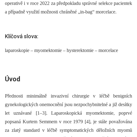
operativě i v roce 2022 za předpokladu správné selekce pacientek
a případně využití možnosti chráněné „in-bag“ morcelace.
Klíčová slova:
laparoskopie – myomektomie – hysterektomie – morcelace
Úvod
Přednosti minimálně invazivní chirurgie v léčbě benigních
gynekologických onemocnění jsou nezpochybnitelné a již desítky
let uznávané [1–3]. Laparoskopická myomektomie, poprvé
popsaná Kurtem Semmem v roce 1979 [4], je stále považována
za zlatý standard v léčbě symp­tomatických děložních myomů