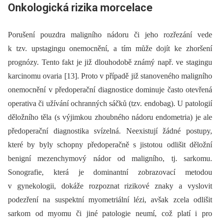
Onkologická rizika morcelace
Porušení pouzdra maligního nádoru či jeho rozřezání vede
k tzv. upstagingu onemocnění, a tím může dojít ke zhoršení
prognózy. Tento fakt je již dlouhodobě známý např. ve stagingu
karcinomu ovaria [13]. Proto v případě již stanoveného maligního
onemocnění v předoperační dia­gnostice dominuje často otevřená
operativa či užívání ochranných sáčků (tzv. endobag). U patologií
děložního těla (s výjimkou zhoubného nádoru endometria) je ale
předoperační dia­gnostika svízelná. Neexistují žádné postupy,
které by byly schopny předoperačně s jistotou odlišit děložní
benigní mezenchymový nádor od maligního, tj. sarkomu.
Sonografie, která je dominantní zobrazovací metodou
v gynekologii, dokáže rozpoznat rizikové znaky a vyslovit
podezření na suspektní myometriální lézi, avšak zcela odlišit
sarkom od myomu či jiné patologie neumí, což platí i pro