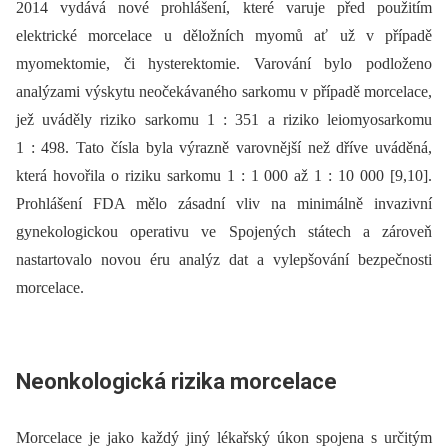
2014 vydává nové prohlášení, které varuje před použitím
elektrické morcelace u děložních myomů ať už v případě
myomektomie, či hysterektomie. Varování bylo podloženo
analýzami výskytu neočekávaného sarkomu v případě morcelace,
jež uváděly riziko sarkomu 1 : 351 a riziko leiomyosarkomu
1 : 498. Tato čísla byla výrazně varovnější než dříve uváděná,
která hovořila o riziku sarkomu 1 : 1 000 až 1 : 10 000 [9,10].
Prohlášení FDA mělo zásadní vliv na minimálně invazivní
gynekologickou operativu ve Spojených státech a zároveň
nastartovalo novou éru analýz dat a vylepšování bezpečnosti
morcelace.
Neonkologická rizika morcelace
Morcelace je jako každý jiný lékařský úkon spojena s určitým