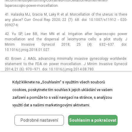
recommends-performing-contained-morcellation-women-when-
laparoscopic-power-morcellation.
41. Halaska MJ, Gracia M, Laky R et al. Morcellation of the uterus: is there
any place? Curr Oncol Rep 2020; 22 (7): 68. doi: 10.1007/s11912 -⁠ 020-
00927-6.
42. Yu SP, Lee BB, Han MN et al. Irrigation after laparoscopic power
morcellation and the dispersal of leiomyoma cells: a pilot study. J
Minim Invasive Gynecol 2018; 25 (4): 632–637. doi:
10.1016/j.jmig.2018.01.027.
43. Brown J. AAGL advancing minimally invasive gynecology worldwide:
statement to the FDA on power morcellation. J Minim Invasive Gynecol
2014; 21 (6): 970–971. doi: 10.1016/j.jmig.2014.08.780.
44. Sizzi O, Manganaro L, Rossetti A et al. Assessing the risk of
Když kliknete na „Souhlasím“ s využitím všech souborů
laparoscopic morcellation of occult uterine sarcomas during hysterectomy
and myomectomy: literature review and the ISGE recommendations. Eur J
cookies, poskytnete tím souhlas k jejich ukládání ve vašem
Obstet Gynecol Reprod Biol 2018; 220 : 30–38. doi:
zařízení a pomůže to s vaší navigací na stránce, s analýzou
10.1016/j.ejogrb.2017.10.030.
využití dat a našimi marketingovými aktivitami.
ŠTÍTKY
Podrobné nastavení
Souhlasím a pokračovat
Dětská gynekologie
Gynekologie a porodnictví