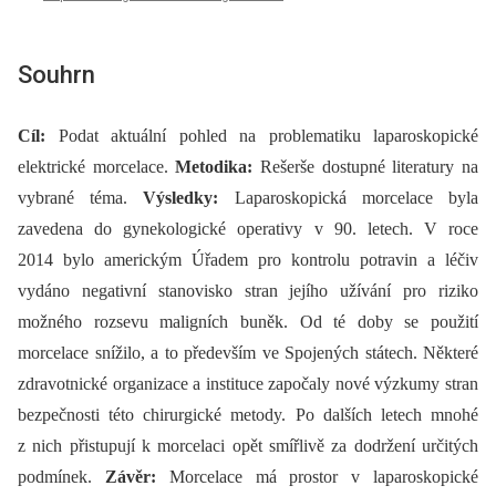
Souhrn
Cíl:
Podat aktuální pohled na problematiku laparoskopické
elektrické morcelace.
Metodika:
Rešerše dostupné literatury na
vybrané téma.
Výsledky:
Laparoskopická morcelace byla
zavedena do gynekologické operativy v 90. letech. V roce
2014 bylo americkým Úřadem pro kontrolu potravin a léčiv
vydáno negativní stanovisko stran jejího užívání pro riziko
možného rozsevu maligních buněk. Od té doby se použití
morcelace snížilo, a to především ve Spojených státech. Ně­kte­ré
zdravotnické organizace a instituce započaly nové výzkumy stran
bezpečnosti této chirurgické metody. Po dalších letech mnohé
z nich přistupují k morcelaci opět smířlivě za dodržení určitých
podmínek.
Závěr:
Morcelace má prostor v laparoskopické