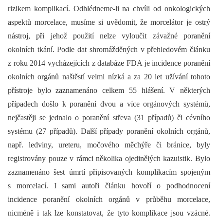
rizikem komplikací. Odhlédneme-li na chvíli od onkologických
aspektů morcelace, musíme si uvědomit, že morcelátor je ostrý
nástroj, při jehož použití nelze vyloučit závažné poranění
okolních tkání. Podle dat shromážděných v přehledovém článku
z roku 2014 vycházejících z databáze FDA je incidence poranění
okolních orgánů naštěstí velmi nízká a za 20 let užívání tohoto
přístroje bylo zaznamenáno celkem 55 hlášení. V ně­kte­rých
případech došlo k poranění dvou a více orgánových systémů,
nejčastěji se jednalo o poranění střeva (31 případů) či cévního
systému (27 případů). Další případy poranění okolních orgánů,
např. ledviny, ureteru, močového měchýře či bránice, byly
registrovány pouze v rámci několika ojedinělých kazuistik. Bylo
zaznamenáno šest úmrtí připisovaných komplikacím spojeným
s morcelací. I sami autoři článku hovoří o podhodnocení
incidence poranění okolních orgánů v průběhu morcelace,
nicméně i tak lze konstatovat, že tyto komplikace jsou vzácné.