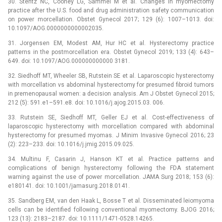
30. Stentz NC, Cooney LG, Sammel M et al. Changes in myomectomy
practice after the U.S. food and drug administration safety communication
on power morcellation. Obstet Gynecol 2017; 129 (6): 1007–1013. doi:
10.1097/AOG.0000000000002035.
31. Jorgensen EM, Modest AM, Hur HC et al. Hysterectomy practice
patterns in the postmorcellation era. Obstet Gynecol 2019; 133 (4): 643–
649. doi: 10.1097/AOG.000000000000 3181.
32. Siedhoff MT, Wheeler SB, Rutstein SE et al. Laparoscopic hysterectomy
with morcellation vs abdominal hysterectomy for presumed fibroid tumors
in premenopausal women: a decision analysis. Am J Obstet Gynecol 2015;
212 (5): 591.e1–591.e8. doi: 10.1016/j.ajog.2015.03. 006.
33. Rutstein SE, Siedhoff MT, Geller EJ et al. Cost-effectiveness of
laparoscopic hysterectomy with morcellation compared with abdominal
hysterectomy for presumed myomas. J Minim Invasive Gynecol 2016; 23
(2): 223–233. doi: 10.1016/j.jmig.2015.09.025.
34. Multinu F, Casarin J, Hanson KT et al. Practice patterns and
complications of benign hysterectomy following the FDA statement
warning against the use of power morcellation. JAMA Surg 2018; 153 (6):
e180141. doi: 10.1001/jamasurg.2018.0141.
35. Sandberg EM, van den Haak L, Bosse T et al. Disseminated leiomyoma
cells can be identified following conventional myomectomy. BJOG 2016;
123 (13): 2183–2187. doi: 10.1111/1471-0528.14265.