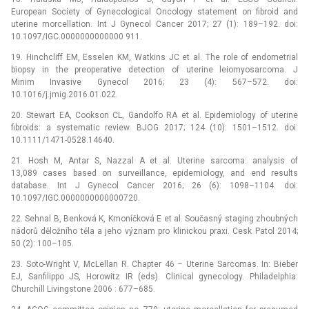
European Society of Gynecolo­gical Oncology statement on fibroid and
uterine morcellation. Int J Gynecol Cancer 2017; 27 (1): 189–192. doi:
10.1097/IGC.0000000000000 911.
19. Hinchcliff EM, Esselen KM, Watkins JC et al. The role of endometrial
bio­psy in the preo­perative detection of uterine leiomyosarcoma. J
Minim Invasive Gynecol 2016; 23 (4): 567–572. doi:
10.1016/j.jmig.2016.01.022.
20. Stewart EA, Cookson CL, Gandolfo RA et al. Epidemiology of uterine
fibroids: a systematic review. BJOG 2017; 124 (10): 1501–1512. doi:
10.1111/1471-0528.14640.
21. Hosh M, Antar S, Nazzal A et al. Uterine sarcoma: analysis of
13,089 cases based on surveillance, epidemiology, and end results
database. Int J Gynecol Cancer 2016; 26 (6): 1098–1104. doi:
10.1097/IGC.0000000000000720.
22. Sehnal B, Benková K, Kmoníčková E et al. Současný staging zhoubných
nádorů děložního těla a jeho význam pro klinickou praxi. Cesk Patol 2014;
50 (2): 100–105.
23. Soto-Wright V, McLellan R. Chapter 46 –⁠ Uterine Sarcomas. In: Bieber
EJ, Sanfilippo JS, Horowitz IR (eds). Clinical gynecology. Philadelphia:
Churchill Livingstone 2006 : 677–685.