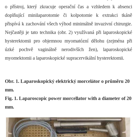
o přístroj, který zkracuje operační čas a vzhledem k absenci
doplňující minilaparotomie či kolpotomie k extrakci tkáně
přispívá k zachování všech výhod minimálně invazivní chirurgie.
Nejčastěji je tato technika (obr. 2) využívaná při laparoskopické
hysterektomii pro objemnou myomatózní dělohu (zejména při
úzké pochvě vaginálně nerodivších žen), laparoskopické
myomektomii a laparoskopické supracervikální hysterektomii.
Obr. 1. Laparoskopický elektrický morcelátor o průměru 20
mm.
Fig. 1. Laparoscopic power morcellator with a diameter of 20
mm.