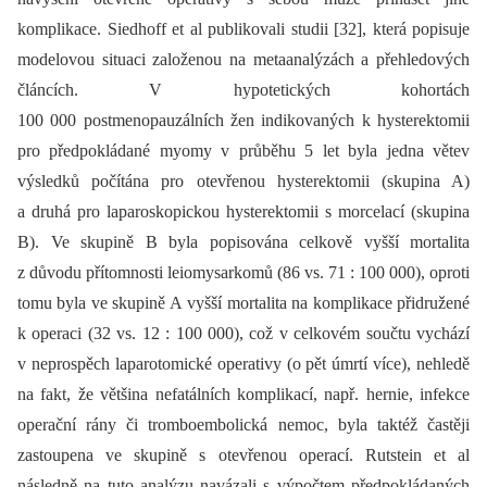
komplikace. Siedhoff et al publikovali studii [32], která popisuje
modelovou situaci založenou na metaanalýzách a přehledových
článcích. V hypotetických kohortách
100 000 postmenopauzálních žen indikovaných k hysterektomii
pro předpokládané myomy v průběhu 5 let byla jedna větev
výsledků počítána pro otevřenou hysterektomii (skupina A)
a druhá pro laparoskopickou hysterektomii s morcelací (skupina
B). Ve skupině B byla popisována celkově vyšší mortalita
z důvodu přítomnosti leiomysarkomů (86 vs. 71 : 100 000), oproti
tomu byla ve skupině A vyšší mortalita na komplikace přidružené
k operaci (32 vs. 12 : 100 000), což v celkovém součtu vychází
v neprospěch laparotomické operativy (o pět úmrtí více), nehledě
na fakt, že většina nefatálních komplikací, např. hernie, infekce
operační rány či tromboembolická nemoc, byla taktéž častěji
zastoupena ve skupině s otevřenou operací. Rutstein et al
následně na tuto analýzu navázali s výpočtem předpokládaných