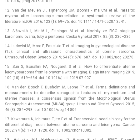
10.1016/j.jmig.2016.01.017.
12. Van der Meulen JF, Pijnenborg JM, Booms­ -⁠ ma CM et al. Parasitic
myoma after laparoscopic morcellation: a systematic review of the
literature. BJOG 2016; 123 (1): 69–75. doi: 10.1111/ 1471-0528.13541.
13. Šišovská I, Minář L, Felsinger M et al. Novinky ve FIGO stagingu
karcinomu ovaria, tuby a peritonea. Ceska Gynekol 2017; 82 (3): 230–236.
14. Ludovisi M, Moro F, Pasciuto T et al. Imaging in gynecological disease
(15): clinical and ultrasound characteristics of uterine sarcoma.
Ultrasound Obstet Gynecol 2019; 54 (5): 676–687. doi: 10.1002/uog.20270.
15. Sun S, Bonaffini PA, Nougaret S et al. How to differentiate uterine
leiomyosarcoma from leiomyoma with imaging. Dia­gn Interv Imaging 2019;
100 (10): 619–634. doi: 10.1016/j.diii.2019.07.007.
16. Van den Bosch T, Dueholm M, Leone FP et al. Terms, definitions and
measurements to describe sonographic features of myometrium and
uterine masses: a consensus opinion from the Morphological Uterus
Sonographic Assessment (MUSA) group. Ultrasound Obstet Gynecol 2015;
46 (3): 284–298. doi: 10.1002/uog.14 806.
17. Kawamura N, Ichimura T, Ito F et al. Transcervical needle bio­psy for the
differential dia­g­­ -⁠ nosis between uterine sarcoma and leiomyoma. Cancer
2002; 94 (6): 1713–1720. doi: 10.1002/cncr.10382.
18. Halaska MJ, Haidopoulos D, Guyon F et al. ESGO Council.