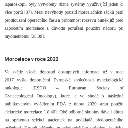
laparoskopii byly vytvořeny různé systémy využívající jeden či
více portů [37]. Mezi nevýhody použití morcelačních sáčků patří
prodloužení operačního času a přítomnost rozsevu buněk již před
započetím morcelace z důvodu porušení pouzdra nádoru při
myomektomii [38,39].
Morcelace v roce 2022
Ve světle všech doposud dostupných informací už v roce
2017 vyšlo doporučení Evropské společnosti gynekologické
onkologie (ESGO –⁠ European Society of
Gynaecological Oncology), které je ve shodě s následně
publikovaným vyjádřením FDA z února 2020 stran použití
elektrické morcelace [18,40]. Obě odborné skupiny dávají důraz
na správnou selekci pacientek na podkladě předoperačního
vyšetření. Kromě běžného gynekologického vyšetření je třeba