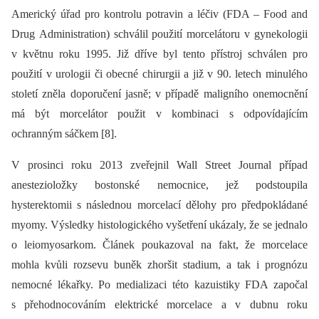
Americký úřad pro kontrolu potravin a léčiv (FDA –⁠ Food and
Drug Adminis­tration) schválil použití morcelátoru v gynekologii
v květnu roku 1995. Již dříve byl tento přístroj schválen pro
použití v urologii či obecné chirurgii a již v 90. letech minulého
století zněla doporučení jasně; v případě maligního onemocnění
má být morcelátor použit v kombinaci s odpovídajícím
ochranným sáčkem [8].
V prosinci roku 2013 zveřejnil Wall Street Journal případ
anestezioložky bostonské nemocnice, jež podstoupila
hysterektomii s následnou morcelací dělohy pro předpokládané
myomy. Výsledky histologického vyšetření ukázaly, že se jednalo
o leiomyosarkom. Článek poukazoval na fakt, že morcelace
mohla kvůli rozsevu buněk zhoršit stadium, a tak i prognózu
nemocné lékařky. Po medializaci této kazuistiky FDA započal
s přehodnocováním elektrické morcelace a v dubnu roku