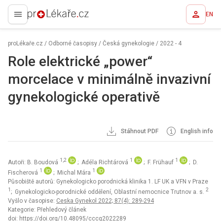
EN
proLékaře.cz
proLékaře.cz
/
Odborné časopisy
/
Česká gynekologie
/
2022 - 4
Role elektrické „power“
morcelace v minimálně invazivní
gynekologické operativě
Stáhnout PDF
English info
1,2
1
1
Autoři: B. Boudová
; Adéla Richtárová
; F. Frühauf
; D.
1
1
Fischerová
; Michal Mára
Působiště autorů: Gynekologicko porodnická klinika 1. LF UK a VFN v Praze
1
2
; Gynekologicko-porodnické oddělení, Oblastní nemocnice Trutnov a. s.
Vyšlo v časopise:
Ceska Gynekol 2022; 87(4): 289-294
Kategorie: Přehledový článek
doi:
https://doi.org/10.48095/cccg2022289