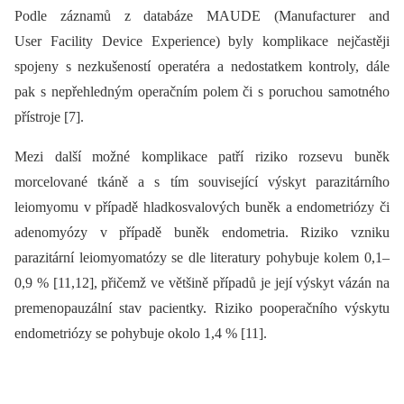
Podle záznamů z databáze MAUDE (Manufacturer and
User Facility Device Experience) byly komplikace nejčastěji
spojeny s nezkušeností operatéra a nedostatkem kontroly, dále
pak s nepřehledným operačním polem či s poruchou samotného
přístroje [7].
Mezi další možné komplikace patří riziko rozsevu buněk
morcelované tkáně a s tím související výskyt parazitárního
leiomyomu v případě hladkosvalových buněk a endometriózy či
adenomyózy v případě buněk endometria. Riziko vzniku
parazitární leiomyomatózy se dle literatury pohybuje kolem 0,1–
0,9 % [11,12], přičemž ve většině případů je její výskyt vázán na
premenopauzální stav pacientky. Riziko pooperačního výskytu
endometriózy se pohybuje okolo 1,4 % [11].