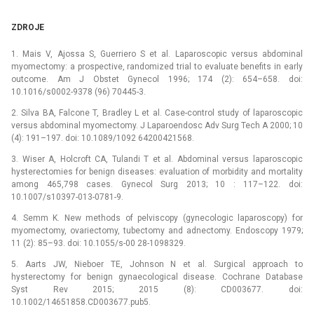
ZDROJE
1. Mais V, Ajossa S, Guerriero S et al. Laparoscopic versus abdominal
myomectomy: a prospective, randomized trial to evaluate benefits in early
outcome. Am J Obstet Gynecol 1996; 174 (2): 654–658. doi:
10.1016/s0002-9378 (96) 70445-3.
2. Silva BA, Falcone T, Bradley L et al. Case-control study of laparoscopic
versus abdominal myomectomy. J Laparoendosc Adv Surg Tech A 2000; 10
(4): 191–197. doi: 10.1089/1092 64200421568.
3. Wiser A, Holcroft CA, Tulandi T et al. Abdo­minal versus laparoscopic
hysterectomies for benign diseases: evaluation of morbidity and mortality
among 465,798 cases. Gynecol Surg 2013; 10 : 117–122. doi:
10.1007/s10397-013-0781-9.
4. Semm K. New methods of pelviscopy (gynecologic laparoscopy) for
myomectomy, ovariectomy, tubectomy and adnectomy. Endoscopy 1979;
11 (2): 85–93. doi: 10.1055/s-00 28-1098329.
5. Aarts JW, Nieboer TE, Johnson N et al. Surgical approach to
hysterectomy for benign gynaecological disease. Cochrane Database
Syst Rev 2015; 2015 (8): CD003677. doi:
10.1002/14651858.CD003677.pub5.