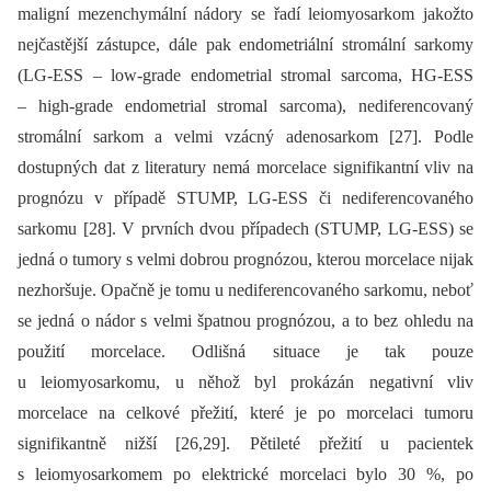
maligní mezenchymální nádory se řadí leiomyosarkom jakožto
nejčastější zástupce, dále pak endometriální stromální sarkomy
(LG-ESS –⁠ low-grade endometrial stromal sarcoma, HG-ESS
–⁠ high-grade endometrial stromal sarcoma), nediferencovaný
stromální sarkom a velmi vzácný adenosarkom [27]. Podle
dostupných dat z literatury nemá morcelace signifikantní vliv na
prognózu v případě STUMP, LG-ESS či nediferencovaného
sarkomu [28]. V prvních dvou případech (STUMP, LG-ESS) se
jedná o tumory s velmi dobrou prognózou, kterou morcelace nijak
nezhoršuje. Opačně je tomu u nediferencovaného sarkomu, neboť
se jedná o nádor s velmi špatnou prognózou, a to bez ohledu na
použití morcelace. Odlišná situace je tak pouze
u leiomyosarkomu, u něhož byl prokázán negativní vliv
morcelace na celkové přežití, které je po morcelaci tumoru
signifikantně nižší [26,29]. Pětileté přežití u pacientek
s leiomyosarkomem po elektrické morcelaci bylo 30 %, po