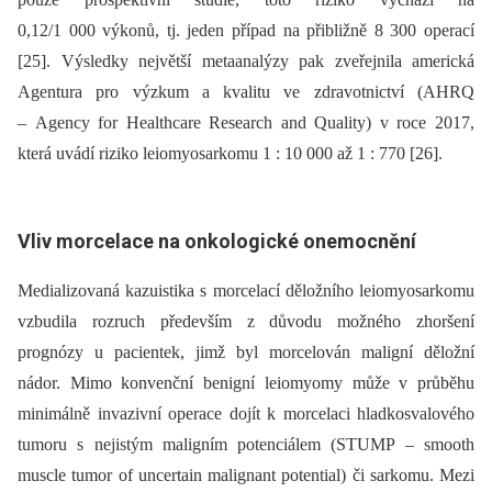
0,12/1 000 výkonů, tj. jeden případ na přibližně 8 300 operací
[25]. Výsledky největší metaanalýzy pak zveřejnila americká
Agentura pro výzkum a kvalitu ve zdravotnictví (AHRQ
–⁠ Agency for Healthcare Research and Quality) v roce 2017,
která uvádí riziko leiomyosarkomu 1 : 10 000 až 1 : 770 [26].
Vliv morcelace na onkologické onemocnění
Medializovaná kazuistika s morcelací děložního leiomyosarkomu
vzbudila rozruch především z důvodu možného zhoršení
prognózy u pacientek, jimž byl morcelován maligní děložní
nádor. Mimo konvenční benigní leiomyomy může v průběhu
minimálně invazivní operace dojít k morcelaci hladkosvalového
tumoru s nejistým maligním potenciálem (STUMP –⁠ smooth
muscle tumor of uncertain malignant potential) či sarkomu. Mezi