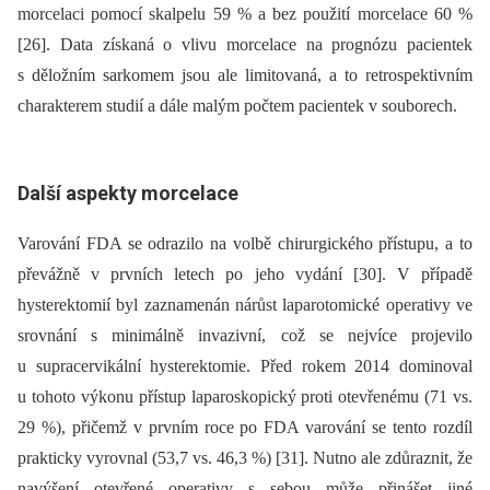
morcelaci pomocí skalpelu 59 % a bez použití morcelace 60 %
[26]. Data získaná o vlivu morcelace na prognózu pacientek
s děložním sarkomem jsou ale limitovaná, a to retrospektivním
charakterem studií a dále malým počtem pacientek v souborech.
Další aspekty morcelace
Varování FDA se odrazilo na volbě chirurgického přístupu, a to
převážně v prvních letech po jeho vydání [30]. V případě
hysterektomií byl zaznamenán nárůst laparotomické operativy ve
srovnání s minimálně invazivní, což se nejvíce projevilo
u supracervikální hysterektomie. Před rokem 2014 dominoval
u tohoto výkonu přístup laparoskopický proti otevřenému (71 vs.
29 %), přičemž v prvním roce po FDA varování se tento rozdíl
prakticky vyrovnal (53,7 vs. 46,3 %) [31]. Nutno ale zdůraznit, že
navýšení otevřené operativy s sebou může přinášet jiné