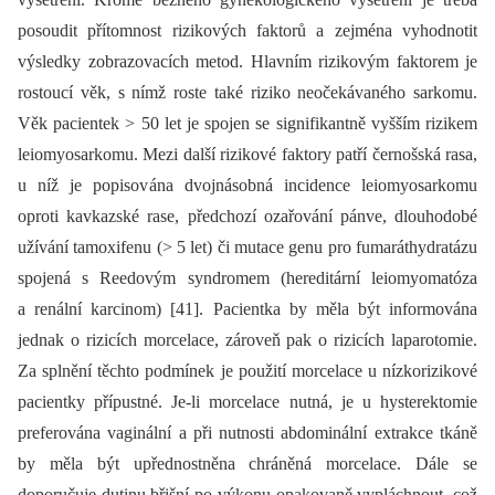
posoudit přítomnost rizikových faktorů a zejména vyhodnotit
výsledky zobrazovacích metod. Hlavním rizikovým faktorem je
rostoucí věk, s nímž roste také riziko neočekávaného sarkomu.
Věk pacientek > 50 let je spojen se signifikantně vyšším rizikem
leiomyosarkomu. Mezi další rizikové faktory patří černošská rasa,
u níž je popisována dvojnásobná incidence leiomyosarkomu
oproti kavkazské rase, předchozí ozařování pánve, dlouhodobé
užívání tamoxifenu (> 5 let) či mutace genu pro fumaráthydratázu
spojená s Reedovým syndromem (hereditární leiomyomatóza
a renální karcinom) [41]. Pacientka by měla být informována
jednak o rizicích morcelace, zároveň pak o rizicích laparotomie.
Za splnění těchto podmínek je použití morcelace u nízkorizikové
pacientky přípustné. Je-li morcelace nutná, je u hysterektomie
preferována vaginální a při nutnosti abdominální extrakce tkáně
by měla být upřednostněna chráněná morcelace. Dále se
doporučuje dutinu břišní po výkonu opakovaně vypláchnout, což