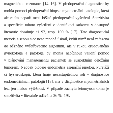
magnetickou rezonanci [14–16]. V předoperační dia­gnostice by
mohla pomoci předoperační bio­psie myometriální patologie, která
ale zatím nepatří mezi běžná předoperační vyšetření. Senzitivita
a specificita tohoto vyšetření v identifikaci sarkomu v dostupné
literatuře dosahuje až 92, resp. 100 % [17]. Tato dia­gnostická
metoda s sebou sice nese mnohá úskalí, kvůli nimž není zařazena
do běžného vyšetřovacího algoritmu, ale v rukou erudovaného
gynekologa a patologa by mohla nabídnout validní pomoc
v plánování managementu pacientek se suspektním děložním
tumorem. Naopak bio­psie endometria aspirační pipelou, kyretáží
či hysteroskopií, která hraje nezastupitelnou roli v dia­gnostice
endometriálních patologií [18], má v dia­gnostice myometriálních
lézi jen malou výtěžnost. V případě záchytu leiomyosarkomu je
senzitivita v literatuře udávána 36 % [19].