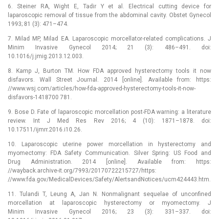
6. Steiner RA, Wight E, Tadir Y et al. Electrical cutting device for
laparoscopic removal of tissue from the abdominal cavity. Obstet Gynecol
1993; 81 (3): 471–474.
7. Milad MP, Milad EA. Laparoscopic morcellator-related complications. J
Minim Invasive Gynecol 2014; 21 (3): 486–491. doi:
10.1016/j.jmig.2013.12.003.
8. Kamp J, Burton TM. How FDA approved hyste­rectomy tools it now
disfavors. Wall Street Journal. 2014 [online]. Available from: https:
//www.wsj.com/articles/how-fda-approved-hysterectomy-tools-it-now-
disfavors-1418700 781.
9. Bose D. Fate of laparoscopic morcellation post-FDA warning: a literature
review. Int J Med Res Rev 2016; 4 (10): 1871–1878. doi:
10.17511/ijmrr.2016.i10.26.
10. Laparoscopic uterine power morcellation in hysterectomy and
myomectomy: FDA Safety Communication. Silver Spring: US Food and
Drug Administration. 2014 [online]. Available from: https:
//wayback.archive-it.org/7993/20170722215727/https:
//www.fda.gov/MedicalDevices/Safety/AlertsandNotices/ucm424443.htm.
11. Tulandi T, Leung A, Jan N. Nonmalignant sequelae of unconfined
morcellation at laparoscopic hysterectomy or myomectomy. J
Minim Invasive Gynecol 2016; 23 (3): 331–337. doi: