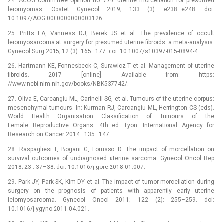
24. ACOG committee opinion no. 770: ute­rine morcellation for presumed
leiomyomas. Obstet Gynecol 2019; 133 (3): e238–e248. doi:
10.1097/AOG.0000000000003126.
25. Pritts EA, Vanness DJ, Berek JS et al. The prevalence of occult
leiomyosarcoma at surgery for presumed uterine fibroids: a meta-analysis.
Gynecol Surg 2015; 12 (3): 165–177. doi: 10.1007/s10397-015-0894-4.
26. Hartmann KE, Fonnesbeck C, Surawicz T et al. Management of uterine
fibroids. 2017 [online]. Available from: https:
//www.ncbi.nlm.nih.gov/books/NBK537742/.
27. Oliva E, Carcangiu ML, Carinelli SG, et al. Tumours of the uterine corpus:
mesenchymal tumours. In: Kurman RJ, Carcangiu ML, Herrington CS (eds).
World Health Organisation Classification of Tumours of the
Female Reproductive Organs. 4th ed. Lyon: International Agency for
Research on Cancer 2014 : 135–147.
28. Raspagliesi F, Bogani G, Lorusso D. The impact of morcellation on
survival outcomes of undia­gnosed uterine sarcoma. Gynecol Oncol Rep
2018; 23 : 37–38. doi: 10.1016/j.gore.2018.01.007.
29. Park JY, Park SK, Kim DY et al. The impact of tumor morcellation during
surgery on the prognosis of patients with apparently early uterine
leiomyosarcoma. Gynecol Oncol 2011; 122 (2): 255–259. doi:
10.1016/j.ygyno.2011.04.021.