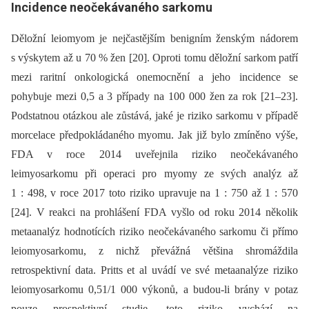
Incidence neočekávaného sarkomu
Děložní leiomyom je nejčastějším benigním ženským nádorem
s výskytem až u 70 % žen [20]. Oproti tomu děložní sarkom patří
mezi raritní onkologická onemocnění a jeho incidence se
pohybuje mezi 0,5 a 3 případy na 100 000 žen za rok [21–23].
Podstatnou otázkou ale zůstává, jaké je riziko sarkomu v případě
morcelace předpokládaného myomu. Jak již bylo zmíněno výše,
FDA v roce 2014 uveřejnila riziko neočekávaného
leimyosarkomu při operaci pro myomy ze svých analýz až
1 : 498, v roce 2017 toto riziko upravuje na 1 : 750 až 1 : 570
[24]. V reakci na prohlášení FDA vyšlo od roku 2014 několik
metaanalýz hodnotících riziko neočekávaného sarkomu či přímo
leiomyosarkomu, z nichž převážná většina shromáždila
retrospektivní data. Pritts et al uvádí ve své metaanalýze riziko
leiomyosarkomu 0,51/1 000 výkonů, a budou-li brány v potaz
pouze prospektivní studie, toto riziko vychází na