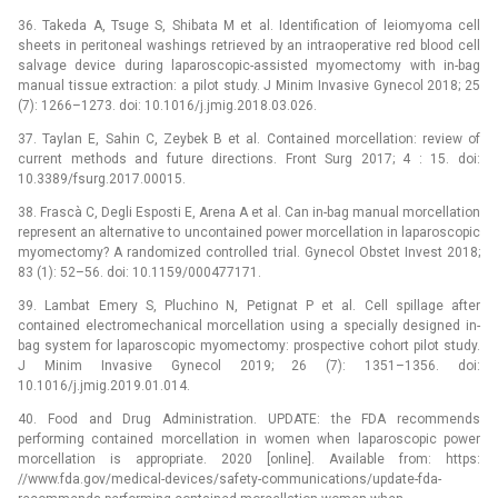
36. Takeda A, Tsuge S, Shibata M et al. Identification of leiomyoma cell
sheets in peritoneal washings retrieved by an intraoperative red blood cell
salvage device during laparoscopic-assisted myomectomy with in-bag
manual tissue extraction: a pilot study. J Minim Invasive Gynecol 2018; 25
(7): 1266–1273. doi: 10.1016/j.jmig.2018.03.026.
37. Taylan E, Sahin C, Zeybek B et al. Contained morcellation: review of
current methods and future directions. Front Surg 2017; 4 : 15. doi:
10.3389/fsurg.2017.00015.
38. Frascà C, Degli Esposti E, Arena A et al. Can in-bag manual morcellation
represent an alternative to uncontained power morcellation in laparoscopic
myomectomy? A randomized controlled trial. Gynecol Obstet Invest 2018;
83 (1): 52–56. doi: 10.1159/000477171.
39. Lambat Emery S, Pluchino N, Petignat P et al. Cell spillage after
contained electromechanical morcellation using a specially designed in-
bag system for laparoscopic myomectomy: prospective cohort pilot study.
J Minim Invasive Gynecol 2019; 26 (7): 1351–1356. doi:
10.1016/j.jmig.2019.01.014.
40. Food and Drug Administration. UPDATE: the FDA recommends
performing contained morcellation in women when laparoscopic power
morcellation is appropriate. 2020 [online]. Available from: https:
//www.fda.gov/medical-devices/safety-communications/update-fda-