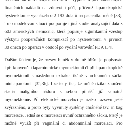
finančních nákladů na zdravotní péči, přičemž laparoskopická
hysterektomie vycházela o 2 193 dolarů na pacientku méně [33].
Tuto modelovou situaci podporuje i jiná studie analyzující data z
603 amerických nemocnic, která popisuje signifikantní vzestup
výskytu pooperačních komplikací po hysterektomii v prvních
30 dnech po operaci v období po vydání varování FDA [34].
Dalším faktem je, že rozsev buněk v dutině břišní je popisován
i při konvenční laparotomické myomektomii či při laparoskopické
myomektomii s následnou extrakcí tkáně v ochranném sáčku
minilaparotomií [35,36]. Lze tedy říci, že určité riziko zhoršení
stadia maligního nádoru s sebou přináší již samotná
myomektomie. Při elektrické morcelaci je riziko rozsevu ještě
zvýrazněno, a proto byly vyvinuty systémy chráněné tzv. in-bag
morcelace. Jedná se o morcelaci uvnitř ochranného sáčku, který je
možné využít při vaginální či abdominální morcelaci. Pro