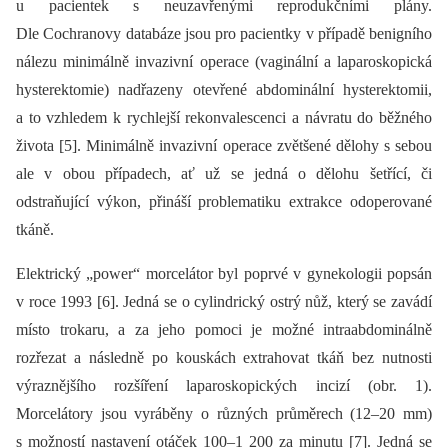
u pacientek s neuzavřenými reprodukčními plány.
Dle Cochranovy databáze jsou pro pacientky v případě benigního
nálezu minimálně invazivní operace (vaginální a laparoskopická
hysterektomie) nadřazeny otevřené abdominální hysterektomii,
a to vzhledem k rychlejší rekonvalescenci a návratu do běžného
života [5]. Minimálně invazivní operace zvětšené dělohy s sebou
ale v obou případech, ať už se jedná o dělohu šetřící, či
odstraňující výkon, přináší problematiku extrakce odoperované
tkáně.
Elektrický „power“ morcelátor byl poprvé v gynekologii popsán
v roce 1993 [6]. Jedná se o cylindrický ostrý nůž, který se zavádí
místo trokaru, a za jeho pomoci je možné intraabdominálně
rozřezat a následně po kouskách extrahovat tkáň bez nutnosti
výraznějšího rozšíření laparoskopických incizí (obr. 1).
Morcelátory jsou vyráběny o různých průměrech (12–20 mm)
s možností nastavení otáček 100–1 200 za minutu [7]. Jedná se