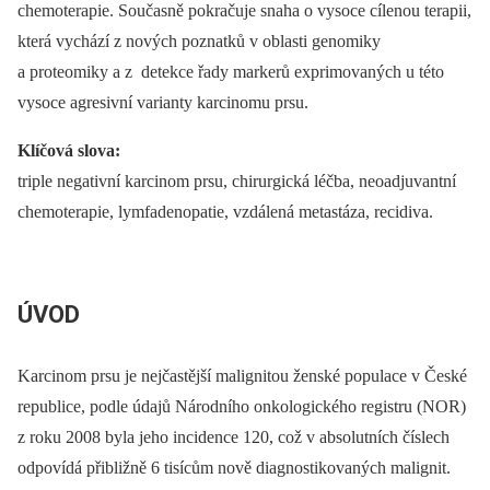
chemoterapie. Současně pokračuje snaha o vysoce cílenou terapii,
která vychází z nových poznatků v oblasti genomiky
a proteomiky a z detekce řady markerů exprimovaných u této
vysoce agresivní varianty karcinomu prsu.
Klíčová slova:
triple negativní karcinom prsu, chirurgická léčba, neoadjuvantní
chemoterapie, lymfadenopatie, vzdálená metastáza, recidiva.
ÚVOD
Karcinom prsu je nejčastější malignitou ženské populace v České
republice, podle údajů Národního onkologického registru (NOR)
z roku 2008 byla jeho incidence 120, což v absolutních číslech
odpovídá přibližně 6 tisícům nově diagnostikovaných malignit.