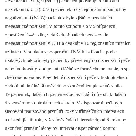
s exenterací axilly, 9 (64 %) pacientek podstoupilo radikální
mastektomii. U 5 (36 %) pacientek byly regionální mízní uzliny
negativní, u 9 (64 %) pacientek bylo zjištěno perzistující
metastatické postižení. V tomto souboru šlo v 5 případech
o postižení 1–2 uzlin, v dalších případech perzistovalo
metastatické postižení v 7, 11 a dvakrát v 16 regionálních mízních
uzlinách. V souladu s pooperační TNM klasifikací a podle
rizikových faktorů byly pacientky převedeny do dispenzární péče
nebo indikovány k adjuvantní léčbě ve formě chemoterapie, resp.
chemoradioterapie. Pravidelné dispenzární péče v hodnotitelném
období minimálně 30 měsíců po skončení terapie se účastnilo
39 pacientek, dalších 8 pacientek se bez udání důvodu k dalším
dispenzárním kontrolám nedostavilo. V dispenzární péči bylo
sledování realizováno první tři roky v tříměsíčních intervalech
a následující tři roky v šestiměsíčních intervalech, od 6. roku po
ukončení primární léčby byl interval dispenzárních kontrol