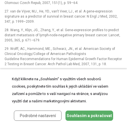
Olomouc Czech Repub, 2007, 151(1), p. 59–64.
27. van de Vijver, MJ., He, YD., van’t Veer, LJ., et al. A gene-expression
signature as a predictor of survival in breast cancer. N Engl J Med, 2002,
347, p. 1999–2009.
28. Wang, Y., Klijn, JG., Zhang, Y., et al. Gene-expression profiles to predict
distant metastasis of lymph-node-negative primary breast cancer. Lancet,
2005, 365, p. 671–679.
29. Wolff, AC., Hammond, ME., Schwarz, JN., et al. American Society of
Clinical Oncology/College of American Pathologists
Guideline Recommendations for Human Epidermal Growth Factor Receptor
2 Testing in Breast Cancer. Arch Pathol Lab Med, 2007, 131, p. 18.
30. Yang, XR., Herman, ME., Simm, DL., et al. Differences in risk factors for
breast cancer molecular subtypes in a population-based study.
Když kliknete na „Souhlasím“ s využitím všech souborů
Cancer Epidemiol Biomarkers Prev. 2007, 16, p. 439-443.
cookies, poskytnete tím souhlas k jejich ukládání ve vašem
zařízení a pomůže to s vaší navigací na stránce, s analýzou
ŠTÍTKY
využití dat a našimi marketingovými aktivitami.
Dětská gynekologie
Gynekologie a porodnictví
Podrobné nastavení
Souhlasím a pokračovat
Reprodukční medicína