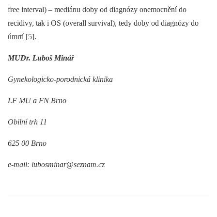
free interval) –⁠ mediánu doby od diagnózy onemocnění do
recidivy, tak i OS (overall survival), tedy doby od diagnózy do
úmrtí [5].
MUDr. Luboš Minář
Gynekologicko-porodnická klinika
LF MU a FN Brno
Obilní trh 11
625 00 Brno
e-mail: lubosminar@seznam.cz