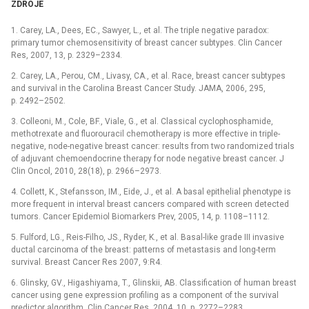
ZDROJE
1. Carey, LA., Dees, EC., Sawyer, L., et al. The triple negative paradox:
primary tumor chemosensitivity of breast cancer subtypes. Clin Cancer
Res, 2007, 13, p. 2329–2334.
2. Carey, LA., Perou, CM., Livasy, CA., et al. Race, breast cancer subtypes
and survival in the Carolina Breast Cancer Study. JAMA, 2006, 295,
p. 2492–2502.
3. Colleoni, M., Cole, BF., Viale, G., et al. Classical cyclophosphamide,
methotrexate and fluorouracil chemotherapy is more effective in triple-
negative, node-negative breast cancer: results from two randomized trials
of adjuvant chemoendocrine therapy for node negative breast cancer. J
Clin Oncol, 2010, 28(18), p. 2966–2973.
4. Collett, K., Stefansson, IM., Eide, J., et al. A basal epithelial phenotype is
more frequent in interval breast cancers compared with screen detected
tumors. Cancer Epidemiol Biomarkers Prev, 2005, 14, p. 1108–1112.
5. Fulford, LG., Reis-Filho, JS., Ryder, K., et al. Basal-like grade III invasive
ductal carcinoma of the breast: patterns of metastasis and long-term
survival. Breast Cancer Res 2007, 9:R4.
6. Glinsky, GV., Higashiyama, T., Glinskii, AB. Classification of human breast
cancer using gene expression profiling as a component of the survival
predictor algorithm. Clin Cancer Res, 2004, 10, p. 2272–2283.