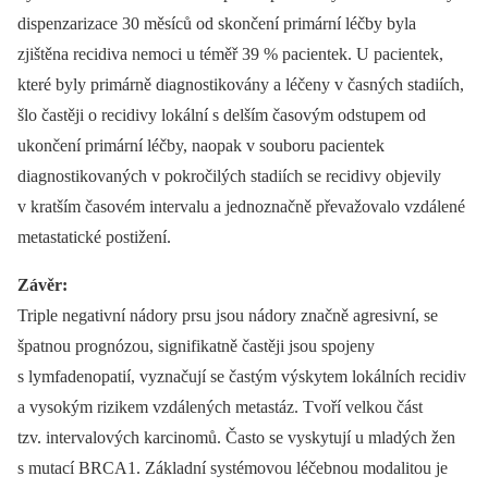
dispenzarizace 30 měsíců od skončení primární léčby byla
zjištěna recidiva nemoci u téměř 39 % pacientek. U pacientek,
které byly primárně diagnostikovány a léčeny v časných stadiích,
šlo častěji o recidivy lokální s delším časovým odstupem od
ukončení primární léčby, naopak v souboru pacientek
diagnostikovaných v pokročilých stadiích se recidivy objevily
v kratším časovém intervalu a jednoznačně převažovalo vzdálené
metastatické postižení.
Závěr:
Triple negativní nádory prsu jsou nádory značně agresivní, se
špatnou prognózou, signifikatně častěji jsou spojeny
s lymfadenopatií, vyznačují se častým výskytem lokálních recidiv
a vysokým rizikem vzdálených metastáz. Tvoří velkou část
tzv. intervalových karcinomů. Často se vyskytují u mladých žen
s mutací BRCA1. Základní systémovou léčebnou modalitou je