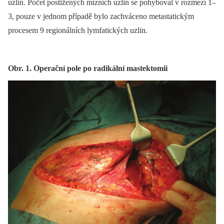
uzlin. Počet postižených mízních uzlin se pohyboval v rozmezí 1–
3, pouze v jednom případě bylo zachváceno metastatickým
procesem 9 regionálních lymfatických uzlin.
Obr. 1. Operační pole po radikální mastektomii