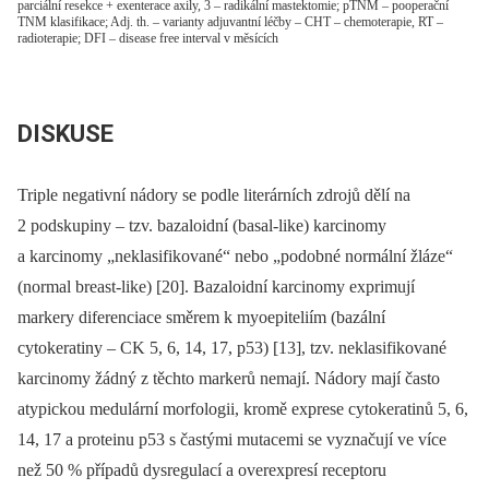
parciální resekce + exenterace axily, 3 – radikální mastektomie; pTNM – pooperační
TNM klasifikace; Adj. th. – varianty adjuvantní léčby – CHT – chemoterapie, RT –
radioterapie; DFI – disease free interval v měsících
DISKUSE
Triple negativní nádory se podle literárních zdrojů dělí na
2 podskupiny –⁠ tzv. bazaloidní (basal-like) karcinomy
a karcinomy „neklasifikované“ nebo „podobné normální žláze“
(normal breast-like) [20]. Bazaloidní karcinomy exprimují
markery diferenciace směrem k myoepiteliím (bazální
cytokeratiny –⁠ CK 5, 6, 14, 17, p53) [13], tzv. neklasifikované
karcinomy žádný z těchto markerů nemají. Nádory mají často
atypickou medulární morfologii, kromě exprese cytokeratinů 5, 6,
14, 17 a proteinu p53 s častými mutacemi se vyznačují ve více
než 50 % případů dysregulací a overexpresí receptoru