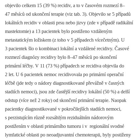
objevilo celkem 15 (39 %) recidiv, a to v časovém rozmezí 8–
47 měsíců od ukončení terapie (viz tab. 3). Objevilo se 5 případů
lokálních recidiv v oblasti prsu nebo jizvy (zde v případě radikální
mastektomie) a 13 pacientek bylo postiženo vzdáleným
metastatickým ložiskem (z toho v 5 případech vícečetným). U
3 pacientek šlo o kombinaci lokální a vzdálené recidivy. Časové
rozmezí diagnózy recidivy bylo 8–47 měsíců po skončení
primární léčby. V 11 (73 %) případech se recidiva objevila do
2 let. U 6 pacientek nemoc recidivovala po primární operační
léčbě (jde tedy o nádory diagnostikované převážně v časných
stadiích nemoci), jsou zde častější recidivy lokální (50 %) a delší
odstup (více než 2 roky) od skončení primární terapie. Naopak
pacientky diagnostikované v pokročilejších stadiích nemoci,
s perzistujícím různě rozsáhlým reziduálním nádorovým
postižením v oblasti primárního tumoru i v regionální svodné
lymfatické oblasti po neoadjuvantní chemoterapii, byly postiženy