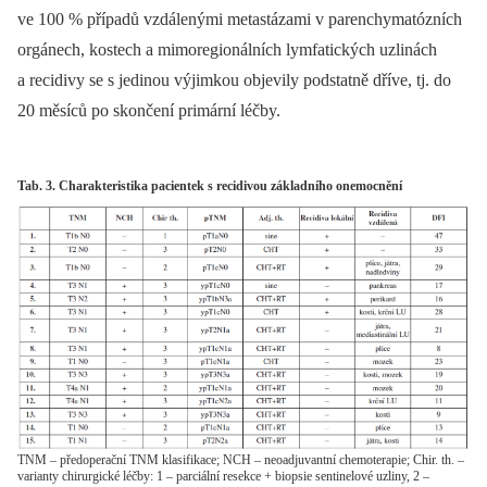
ve 100 % případů vzdálenými metastázami v parenchymatózních
orgánech, kostech a mimoregionálních lymfatických uzlinách
a recidivy se s jedinou výjimkou objevily podstatně dříve, tj. do
20 měsíců po skončení primární léčby.
Tab. 3. Charakteristika pacientek s recidivou základního onemocnění
TNM – předoperační TNM klasifikace; NCH – neoadjuvantní chemoterapie; Chir. th. –
varianty chirurgické léčby: 1 – parciální resekce + biopsie sentinelové uzliny, 2 –