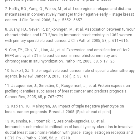
7. Haffty, BG., Yang, Q., Weiss, M., et al. Locoregional relapse and distanc
metastases in conservatively manager triple negative early –⁠ stage breast
cancer. J Clin Oncol, 2006, 24, p. 5652–5657.
8. Juany, HJ., Neven, P., Drijkoningen, M., et al. Association between tumour
characteristics and HER-2/neu by immunohistochemistry in 1362 women
with primary operable breast cancer. J Clin Pathol, 2005, 58, p. 611–616.
9. Cho, EY., Choi, YL., Han, JJ., et al. Expression and amplification of Her2,
EGFR and cyclin D1 in breast cancer: immunohistochemistry and
chromogenic in situ hybridization. Pathol Int, 2008, 58, p. 17–25.
10. Isakoff, SJ. Triple-negative breast cancer: role of specific chemotherapy
agents. [Review] Cancer J, 2010, 16(1), p. 53–61.
11. Jacquemier, J., Ginestier, C., Rougemont, J., et al. Protein expression
profiling identifies subclasses of breast cancer and predicts prognosis.
Cancer Res, 2005, 65, p. 767–779.
12. Kaplan, HG., Malmgren, JA. Impact of triple negative phenotype on
breast cancer prognosis. Breast J. 2008. [Epub ahead of print].
13. Kusinska, R., Potemski, P., Jesionek-Kupnicka, D., et al.
Immunohistochemical identification of basal-type cytokeratins in invasive
ductal breast carcinoma-relation with grade, stage, estrogen receptor and
HER2. Pol J Pathol, 2005, 56, p. 10710.