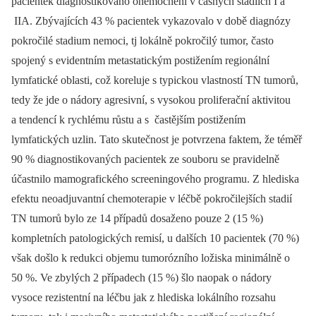
pacientek diagnostikováno onemocnění v časných stadiích I a
IIA. Zbývajících 43 % pacientek vykazovalo v době diagnózy
pokročilé stadium nemoci, tj lokálně pokročilý tumor, často
spojený s evidentním metastatickým postižením regionální
lymfatické oblasti, což koreluje s typickou vlastností TN tumorů,
tedy že jde o nádory agresivní, s vysokou proliferační aktivitou
a tendencí k rychlému růstu a s častějším postižením
lymfatických uzlin. Tato skutečnost je potvrzena faktem, že téměř
90 % diagnostikovaných pacientek ze souboru se pravidelně
účastnilo mamografického screeningového programu. Z hlediska
efektu neoadjuvantní chemoterapie v léčbě pokročilejších stadií
TN tumorů bylo ze 14 případů dosaženo pouze 2 (15 %)
kompletních patologických remisí, u dalších 10 pacientek (70 %)
však došlo k redukci objemu tumorózního ložiska minimálně o
50 %. Ve zbylých 2 případech (15 %) šlo naopak o nádory
vysoce rezistentní na léčbu jak z hlediska lokálního rozsahu