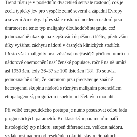
Trend růstu je v posledním dvacetiletí setrvale rostoucí, což je
zcela typický jev pro vyspělé země severní a západní Evropy
a severní Ameriky. I přes stále rostoucí incidenci nádorů prsu
úmrtnost na tento typ malignity dlouhodobě stagnuje, což
jednoznačně ukazuje na zlepšování úspěšnosti léčby, především
díky vyššímu záchytu nádorů v časných klinických stadiích.
Přesto však malignity prsu zůstávají nejčastější příčinou úmrtí na
nádorové onemocnění naší ženské populace, ročně na ně umírá
asi 1950 žen, tedy 36–37 ze 100 tisíc žen [18]. To souvisí
jednoznačně s tím, že karcinom prsu představuje značně
heterogenní skupinu nádorů s různým maligním potenciálem,
etiopatogenezí, prognózou i spektrem léčebných modalit.
Při volbě terapeutického postupu je nutno posuzovat celou řadu
prognostických parametrů. Ke klasickým parametrům patří
histologický typ nádoru, stupeň diferenciace, velikost nádoru,
vzdálenost nádoru od resekčních okrajů, stav regionálních