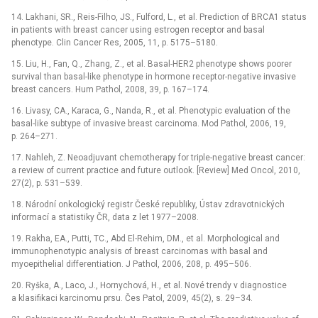
14. Lakhani, SR., Reis-Filho, JS., Fulford, L., et al. Prediction of BRCA1 status
in patients with breast cancer using estrogen receptor and basal
phenotype. Clin Cancer Res, 2005, 11, p. 5175–5180.
15. Liu, H., Fan, Q., Zhang, Z., et al. Basal-HER2 phenotype shows poorer
survival than basal-like phenotype in hormone receptor-negative invasive
breast cancers. Hum Pathol, 2008, 39, p. 167–174.
16. Livasy, CA., Karaca, G., Nanda, R., et al. Phenotypic evaluation of the
basal-like subtype of invasive breast carcinoma. Mod Pathol, 2006, 19,
p. 264–271.
17. Nahleh, Z. Neoadjuvant chemotherapy for triple-negative breast cancer:
a review of current practice and future outlook. [Review] Med Oncol, 2010,
27(2), p. 531–539.
18. Národní onkologický registr České republiky, Ústav zdravotnických
informací a statistiky ČR, data z let 1977–2008.
19. Rakha, EA., Putti, TC., Abd El-Rehim, DM., et al. Morphological and
immunophenotypic analysis of breast carcinomas with basal and
myoepithelial differentiation. J Pathol, 2006, 208, p. 495–506.
20. Ryška, A., Laco, J., Hornychová, H., et al. Nové trendy v diagnostice
a klasifikaci karcinomu prsu. Čes Patol, 2009, 45(2), s. 29–34.