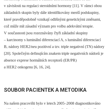
v závislosti na regulaci steroidními hormony [11]. V rámci obou
základních skupin byly dále identifikovány menší podskupiny,
které pravděpodobně vznikají odlišnými genetickými změnami,
což může mít zásadní význam pro volbu adekvátní terapie.
V současnosti jsou rozeznávány čtyři základní skupiny
–⁠ karcinomy s luminální diferenciací A, s luminální diferenciací
B, nádory HER2/neu pozitivní a tzv. triple negativní (TN) nádory
[20]. Společným definujícím znakem triple negativních nádorů je
absence exprese hormálních receptorů (ER/PR)
a HER2 onkogenu [6, 16, 24].
SOUBOR PACIENTEK A METODIKA
Na našem pracovišti bylo v letech 2005–2008 diagnostikováno