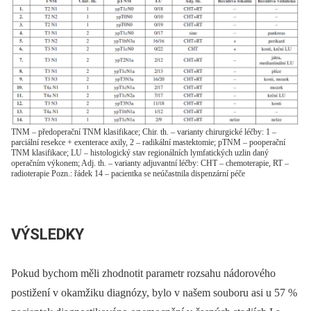
TNM – předoperační TNM klasifikace; Chir. th. – varianty chirurgické léčby: 1 –
parciální resekce + exenterace axily, 2 – radikální mastektomie; pTNM – pooperační
TNM klasifikace; LU – histologický stav regionálních lymfatických uzlin daný
operačním výkonem; Adj. th. – varianty adjuvantní léčby: CHT – chemoterapie, RT –
radioterapie Pozn.: řádek 14 – pacientka se neúčastnila dispenzární péče
VÝSLEDKY
Pokud bychom měli zhodnotit parametr rozsahu nádorového
postižení v okamžiku diagnózy, bylo v našem souboru asi u 57 %