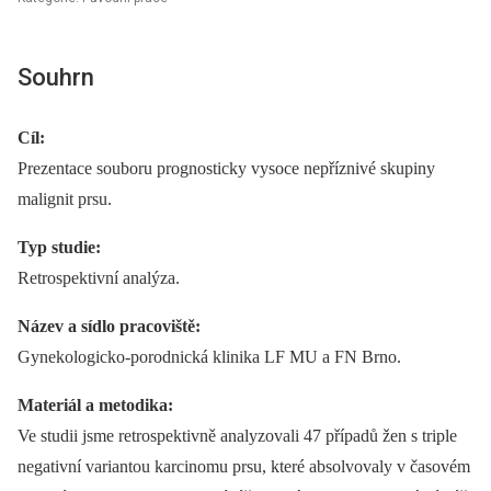
Souhrn
Cíl:
Prezentace souboru prognosticky vysoce nepříznivé skupiny
malignit prsu.
Typ studie:
Retrospektivní analýza.
Název a sídlo pracoviště:
Gynekologicko-porodnická klinika LF MU a FN Brno.
Materiál a metodika:
Ve studii jsme retrospektivně analyzovali 47 případů žen s triple
negativní variantou karcinomu prsu, které absolvovaly v časovém