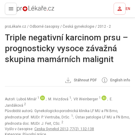
EN
proLékaře.cz
proLékaře.cz
/
Odborné časopisy
/
Česká gynekologie
/
2012 - 2
Triple negativní karcinom prsu –
prognosticky vysoce závažná
skupina mamárních malignit
Stáhnout PDF
English info
1
1
1
Autoři: Luboš Minář
; M. Hvizdová
; Vít Weinberger
; E.
2
Jandáková
Působiště autorů: Gynekologicko-porodnická klinika LF MU a FN Brno,
1
přednosta prof. MUDr. P. Ventruba, DrSc.
; Ústav patologie LF MU a FN Brno,
2
přednosta doc. MUDr. J. Feit, CSc.
Vyšlo v časopise:
Ceska Gynekol 2012; 77(2): 132-138
Kategorie: Původní práce