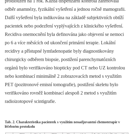
prodloužen na 1 rok. Každá dispenzární kontrola zahrnovala
odběr anamnézy, fyzikální vyšetření a jednou ročně mamografii.
Další vyšetření byla indikována na základě subjektivních obtíží
pacientek nebo podezření vyplývajících z klinického vyšetření.
Recidiva onemocnění byla definována jako objevení se nemoci
po 6 a více měsících od ukončení primární terapie. Lokální
recidivy a přístupné lymfadenopatie byly diagnostikovány
chirurgicky odběrem biopsie, postižení parenchymatózních
orgánů bylo verifikováno biopticky pod CT nebo UZ kontrolou
nebo kombinací minimálně 2 zobrazovacích metod s využitím
PET (pozitronové emisní tomografie), postižení skeletu bylo
verifikováno rovněž kombinací alespoň 2 metod s využitím
radioizotopové scintigrafie.
Tab. 2. Charakteristika pacientek s využitím neoadjuvantní chemoterapie v
léčebném protokolu