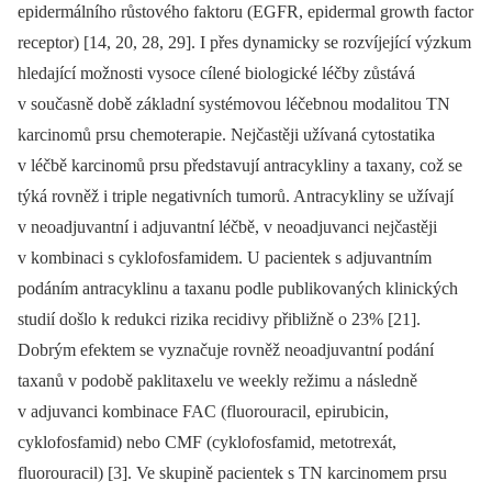
epidermálního růstového faktoru (EGFR, epidermal growth factor
receptor) [14, 20, 28, 29]. I přes dynamicky se rozvíjející výzkum
hledající možnosti vysoce cílené biologické léčby zůstává
v současně době základní systémovou léčebnou modalitou TN
karcinomů prsu chemoterapie. Nejčastěji užívaná cytostatika
v léčbě karcinomů prsu představují antracykliny a taxany, což se
týká rovněž i triple negativních tumorů. Antracykliny se užívají
v neoadjuvantní i adjuvantní léčbě, v neoadjuvanci nejčastěji
v kombinaci s cyklofosfamidem. U pacientek s adjuvantním
podáním antracyklinu a taxanu podle publikovaných klinických
studií došlo k redukci rizika recidivy přibližně o 23% [21].
Dobrým efektem se vyznačuje rovněž neoadjuvantní podání
taxanů v podobě paklitaxelu ve weekly režimu a následně
v adjuvanci kombinace FAC (fluorouracil, epirubicin,
cyklofosfamid) nebo CMF (cyklofosfamid, metotrexát,
fluorouracil) [3]. Ve skupině pacientek s TN karcinomem prsu