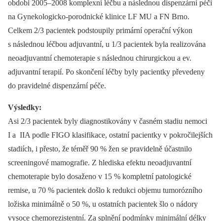
období 2005–2008 komplexní léčbu a následnou dispenzární péči
na Gynekologicko-porodnické klinice LF MU a FN Brno.
Celkem 2/3 pacientek podstoupily primární operační výkon
s následnou léčbou adjuvantní, u 1/3 pacientek byla realizována
neoadjuvantní chemoterapie s následnou chirurgickou a ev.
adjuvantní terapií. Po skončení léčby byly pacientky převedeny
do pravidelné dispenzární péče.
Výsledky:
Asi 2/3 pacientek byly diagnostikovány v časném stadiu nemoci
I a IIA podle FIGO klasifikace, ostatní pacientky v pokročilejších
stadiích, i přesto, že téměř 90 % žen se pravidelně účastnilo
screeningové mamografie. Z hlediska efektu neoadjuvantní
chemoterapie bylo dosaženo v 15 % kompletní patologické
remise, u 70 % pacientek došlo k redukci objemu tumorózního
ložiska minimálně o 50 %, u ostatních pacientek šlo o nádory
vysoce chemorezistentní. Za splnění podmínky minimální délky