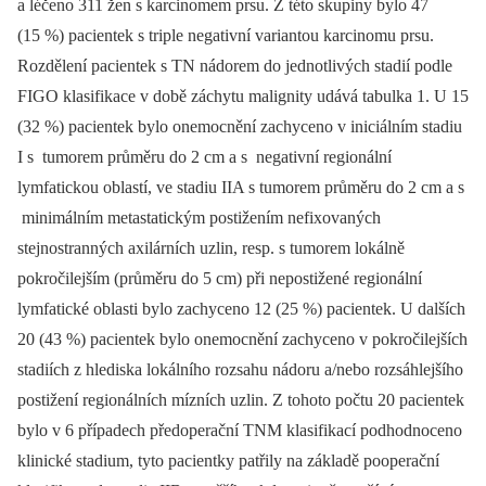
a léčeno 311 žen s karcinomem prsu. Z této skupiny bylo 47
(15 %) pacientek s triple negativní variantou karcinomu prsu.
Rozdělení pacientek s TN nádorem do jednotlivých stadií podle
FIGO klasifikace v době záchytu malignity udává tabulka 1. U 15
(32 %) pacientek bylo onemocnění zachyceno v iniciálním stadiu
I s tumorem průměru do 2 cm a s negativní regionální
lymfatickou oblastí, ve stadiu IIA s tumorem průměru do 2 cm a s
minimálním metastatickým postižením nefixovaných
stejnostranných axilárních uzlin, resp. s tumorem lokálně
pokročilejším (průměru do 5 cm) při nepostižené regionální
lymfatické oblasti bylo zachyceno 12 (25 %) pacientek. U dalších
20 (43 %) pacientek bylo onemocnění zachyceno v pokročilejších
stadiích z hlediska lokálního rozsahu nádoru a/nebo rozsáhlejšího
postižení regionálních mízních uzlin. Z tohoto počtu 20 pacientek
bylo v 6 případech předoperační TNM klasifikací podhodnoceno
klinické stadium, tyto pacientky patřily na základě pooperační