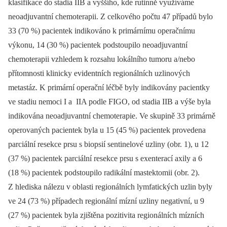
klasifikace do stadia IIB a vyššího, kde rutinně využíváme
neoadjuvantní chemoterapii. Z celkového počtu 47 případů bylo
33 (70 %) pacientek indikováno k primárnímu operačnímu
výkonu, 14 (30 %) pacientek podstoupilo neoadjuvantní
chemoterapii vzhledem k rozsahu lokálního tumoru a/nebo
přítomnosti klinicky evidentních regionálních uzlinových
metastáz. K primární operační léčbě byly indikovány pacientky
ve stadiu nemoci I a IIA podle FIGO, od stadia IIB a výše byla
indikována neoadjuvantní chemoterapie. Ve skupině 33 primárně
operovaných pacientek byla u 15 (45 %) pacientek provedena
parciální resekce prsu s biopsií sentinelové uzliny (obr. 1), u 12
(37 %) pacientek parciální resekce prsu s exenterací axily a 6
(18 %) pacientek podstoupilo radikální mastektomii (obr. 2).
Z hlediska nálezu v oblasti regionálních lymfatických uzlin byly
ve 24 (73 %) případech regionální mízní uzliny negativní, u 9
(27 %) pacientek byla zjištěna pozitivita regionálních mízních