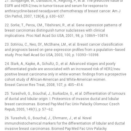
21. Schippinger, W., Dandachi, N., Regitnig, P., et al. The predictive value of
EGFR and HER-2/neu in tumor tissue and serum for response to
anthracycline-based neoadjuvant chemotherapy of breast cancer. Am J
Clin Pathol, 2007, 128(4), p. 630–637.
22. Sorlie, T., Perou, CM., Tibshirani, R., et al. Gene expression patterns of
breast carcinomas distinguish tumor subclasses with clinical
implications. Proc Natl Acad Sci USA, 2001, 98, p. 10869–10874.
23. Sotiriou, C., Neo, SY., McShane, LM., et al. Breast cancer classification
and prognosis based on gene expression profiles from a population–based
study. Proc Natl Acad Sci USA, 2003, 100, p. 10393–10398.
24. Stark, A., Kapke, A., Schultz, D., et al. Advanced stages and poorly
differentiated grade are associated with an increased risk of HER2/neu
positive breast carcinoma only in white women: findings from a prospective
cohort study of African-American and White-American women.
Breast Cancer Res Treat, 2008, 107, p. 405–414.
25. Turashvili, G., Bouchal, J., Burkadze, G., et al. Differentiation of tumours
of ductal and lobular origin: I. Proteomics of invasive ductal and lobular
breast carcinomas. Biomed Pap Med Fac Univ Palacky Olomouc Czech
Repub, 2005, 149(1), p. 57–62.
26. Turashvili, G., Bouchal, J., Ehrmann, J., et al. Novel
immunohistochemical markers for the differentiation of lobular and ductal
invasive breast carcinomas. Biomed Pap Med Fac Univ Palacky