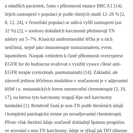
u mladších pacientek, často s přítomností mutace BRCA1 [14].
Jejich zastoupení v populaci je podle různých studií 12–26 % [2,
8, 12, 24], v černošské populaci se udává vyšší zastoupení (asi
32 %) [2], v souboru duktálních karcinomů představují TN
nádory asi 5–7%. Klasická antihormonální léčba je u nich
neúčinná, stejně jako imunoterapie trastuzumabem, event.
lapatinibem. Naopak vzhledem k časté přítomnosti overexprese
EGFR lze do budoucna uvažovat o využití vysoce cílené anti-
EGFR terapie (cetuximab, panitumumab) [14]. Základní, ale
zároveň jedinou léčebnou modalitou v současnosti je v adjuvantní
léčbě i u metastatických forem onemocnění chemoterapie [3, 10,
17], na kterou tyto karcinomy reagují lépe než karcinomy
luminální [1]. Relativně častá je non-TN podle literárních údajů
i kompletní patologická remise po neoadjuvantní chemoterapii.
Přesto však literární údaje současně dokladují špatnou prognózu
ve srovnání s non-TN karcinomy, údaje se týkají jak DFI (disease