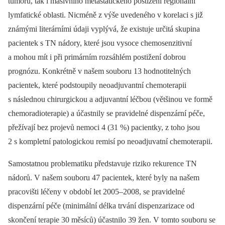
tumoru, tak i masivního metastatického postižení regionální
lymfatické oblasti. Nicméně z výše uvedeného v korelaci s již
známými literárními údaji vyplývá, že existuje určitá skupina
pacientek s TN nádory, které jsou vysoce chemosenzitivní
a mohou mít i při primárním rozsáhlém postižení dobrou
prognózu. Konkrétně v našem souboru 13 hodnotitelných
pacientek, které podstoupily neoadjuvantní chemoterapii
s následnou chirurgickou a adjuvantní léčbou (většinou ve formě
chemoradioterapie) a účastnily se pravidelné dispenzární péče,
přežívají bez projevů nemoci 4 (31 %) pacientky, z toho jsou
2 s kompletní patologickou remisí po neoadjuvatní chemoterapii.
Samostatnou problematiku představuje riziko rekurence TN
nádorů. V našem souboru 47 pacientek, které byly na našem
pracovišti léčeny v období let 2005–2008, se pravidelné
dispenzární péče (minimální délka trvání dispenzarizace od
skončení terapie 30 měsíců) účastnilo 39 žen. V tomto souboru se