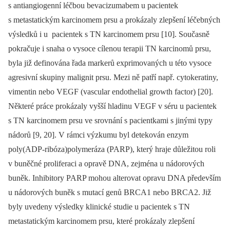
s antiangiogenní léčbou bevacizumabem u pacientek
s metastatickým karcinomem prsu a prokázaly zlepšení léčebných
výsledků i u pacientek s TN karcinomem prsu [10]. Současně
pokračuje i snaha o vysoce cílenou terapii TN karcinomů prsu,
byla již definována řada markerů exprimovaných u této vysoce
agresivní skupiny malignit prsu. Mezi ně patří např. cytokeratiny,
vimentin nebo VEGF (vascular endothelial growth factor) [20].
Některé práce prokázaly vyšší hladinu VEGF v séru u pacientek
s TN karcinomem prsu ve srovnání s pacientkami s jinými typy
nádorů [9, 20]. V rámci výzkumu byl detekován enzym
poly(ADP-ribóza)polymeráza (PARP), který hraje důležitou roli
v buněčné proliferaci a opravě DNA, zejména u nádorových
buněk. Inhibitory PARP mohou alterovat opravu DNA především
u nádorových buněk s mutací genů BRCA1 nebo BRCA2. Již
byly uvedeny výsledky klinické studie u pacientek s TN
metastatickým karcinomem prsu, které prokázaly zlepšení