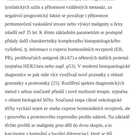
lymfatických uzlin a přítomnost vzdálených metastáz, za
negativní prognostický faktor se považuje i přítomnost
peritumorózní vaskulární invaze nebo výskyt malignity u ženy
mladší než 35 let. K těmto základním parametrům se postupně
přidaly další charakteristiky komplexního histopatologického
vyšetření, tj. informace o expresi hormonálních receptorů (ER,
PR), proliferačních antigenů (Ki-67) a některých dalších proteinů
(zejména HER2/neu nebo např. p53). V moderní histopatologické
diagnostice se pak stále více využívají nové poznatky z oblasti
genomiky a proteomiky [25]. Rozšíření spektra diagnostických
metod s sebou současně přináší i nové možnosti terapie, zejména
v oblasti biologické léčby. Současná etapa cílené onkologické
léčby vychází nejen ze studia exprese hormonálních receptorů, ale
i genového a proteinového expresního profilu nádorů. Na základě
těchto profilů se malignity prsu dělí do dvou skupin, a to
karcinomy s luminální a bazální diferenciací, které se liší