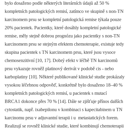
bylo dosaženo podle některých literárních údajů až 50 %
kompletních patologických remisí, zatímco ve skupině s non-TN
karcinomem prsu se kompletní patologická remise týkala pouze
20% pacientek. Pacientky, které dosáhly kompletní patologické
remise, měly stejně dobrou prognózu jako pacientky s non-TN
karcinomem prsu se stejným efektem chemoterapie, existuje tedy
skupina pacientek s TN karcinomem prsu, které jsou vysoce
chemosenzitivní [10, 17]. Dobrý efekt v léčbě TN karcinomů
prsu vykazuje rovněž platinový derivát v podobě cis -⁠ nebo
karboplatiny [10]. Některé publikované klinické studie prokázaly
vysokou léčebnou odpověď, konkrétně bylo dosaženo 18–40 %
kompletních patologických remisí, u pacientek s mutací
BRCA1 dokonce přes 70 % [14]. Dále se zjišťuje přínos dalších
cytostatik, např. ixabepilonu v kombinaci s kapecitabinem u TN
karcinomu prsu v adjuvantní terapii i u metastatických forem.
Realizují se rovněž klinické studie, které kombinují chemoterapii