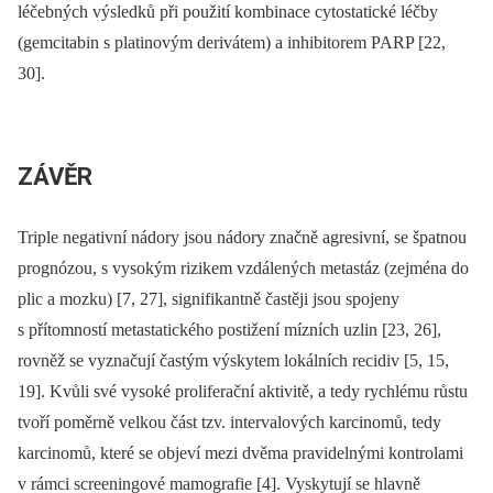
léčebných výsledků při použití kombinace cytostatické léčby
(gemcitabin s platinovým derivátem) a inhibitorem PARP [22,
30].
ZÁVĚR
Triple negativní nádory jsou nádory značně agresivní, se špatnou
prognózou, s vysokým rizikem vzdálených metastáz (zejména do
plic a mozku) [7, 27], signifikantně častěji jsou spojeny
s přítomností metastatického postižení mízních uzlin [23, 26],
rovněž se vyznačují častým výskytem lokálních recidiv [5, 15,
19]. Kvůli své vysoké proliferační aktivitě, a tedy rychlému růstu
tvoří poměrně velkou část tzv. intervalových karcinomů, tedy
karcinomů, které se objeví mezi dvěma pravidelnými kontrolami
v rámci screeningové mamografie [4]. Vyskytují se hlavně