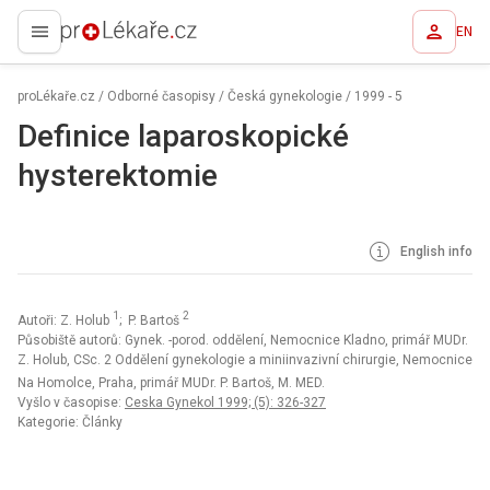
EN
proLékaře.cz
proLékaře.cz
/
Odborné časopisy
/
Česká gynekologie
/
1999 - 5
Definice laparoskopické
hysterektomie
English info
1
2
Autoři: Z. Holub
; P. Bartoš
Působiště autorů: Gynek. -porod. oddělení, Nemocnice Kladno, primář MUDr.
Z. Holub, CSc. 2 Oddělení gynekologie a miniinvazivní chirurgie, Nemocnice
Na Homolce, Praha, primář MUDr. P. Bartoš, M. MED.
Vyšlo v časopise:
Ceska Gynekol 1999; (5): 326-327
Kategorie: Články