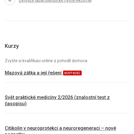
Definice laparoskopické hysterektomie
Kurzy
Zvyšte si kvalifikaci online z pohodlí domova
Mazová zátka a její řešení
NOVÝ KURZ
Svět praktické medicíny 2/2026 (znalostní test z
časopisu)
Citikolin v neuroprotekci a neuroregeneraci – nové