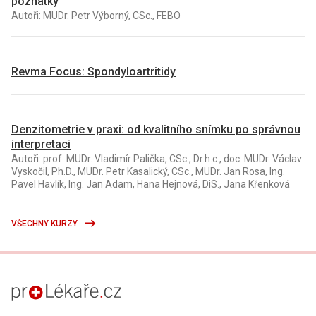
poznatky
Autoři: MUDr. Petr Výborný, CSc., FEBO
Revma Focus: Spondyloartritidy
Denzitometrie v praxi: od kvalitního snímku po správnou
interpretaci
Autoři: prof. MUDr. Vladimír Palička, CSc., Dr.h.c., doc. MUDr. Václav
Vyskočil, Ph.D., MUDr. Petr Kasalický, CSc., MUDr. Jan Rosa, Ing.
Pavel Havlík, Ing. Jan Adam, Hana Hejnová, DiS., Jana Křenková
VŠECHNY KURZY
proLékaře.cz