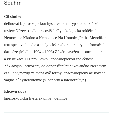
Souhrn
Cíl studie:
definovat laparoskopickou hysterektomii.Typ studie: krátké
review.Název a sídlo pracoviště: Gynekologická oddělení,
Nemocnice Kladno a Nemocnice Na Homolce,Praha.Metodika:
retrospektivní studie a analytický rozbor literatury a informační
databáze (Medline1994 -⁠ 1998).Závěr: navržena nomenklatura
a klasifikace LH pro Českou endoskopickou společnost.
Základyjsou odvozeny od doporučení publikovaného Nezhatem
et al. a vymezují zejména dvě formy lapa-roskopicky asistované
vaginální hysterektomie (superiorní a inferiorní typ).
Klíčová slova:
laparoskopická hysterektomie -⁠ definice