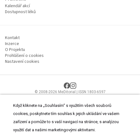
Kalendář akcí
Dostupnost léků
Kontakt
Inzerce
O Projektu
Prohlášení o cookies
Nastavení cookies
© 2008-2026 MeDitorial | ISSN 1803-6597
Stránky proLékaře.cz jsou určeny výhradně odborníkům ve
zdravotnictví.
Čtěte prohlášení
a
Zásady zpracování osobních údajů
.
Když kliknete na „Souhlasím“ s využitím všech souborů
cookies, poskytnete tím souhlas k jejich ukládání ve vašem
zařízení a pomůže to s vaší navigací na stránce, s analýzou
využití dat a našimi marketingovými aktivitami.