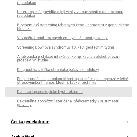
reprodukce
Heterotopická gravidita a její výskytv souvislosti s asistovanou
reprodukcí
Biochemický screening těhotných ženv II. trimestru z genetického
hlediska
Vliv počtu transferovaných embryína četnost gravidity
Screening Downova syndromuv 10. - 13. gestačním týdnu
Antibiotická profylaxe infekčníchkomplikací císařského řezu -
prospektivnístudie
Diagnostika a léčba chronické poševníkandidózy
Preperitoneální laparoskopickáretropubická kolposuspenze v léčbě
stresovéinkontinence: Mesh & Tacker technika
Definice laparoskopické hysterektomie
Bakteriálne zoonózy: listeriózna infekciamatky v III. trimestri
gravidity
Česká gynekologie