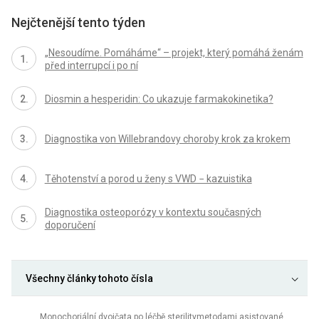
Nejčtenější tento týden
„Nesoudíme. Pomáháme“ – projekt, který pomáhá ženám
před interrupcí i po ní
Diosmin a hesperidin: Co ukazuje farmakokinetika?
Diagnostika von Willebrandovy choroby krok za krokem
Těhotenství a porod u ženy s VWD − kazuistika
Diagnostika osteoporózy v kontextu současných
doporučení
Všechny články tohoto čísla
Monochoriální dvojčata po léčbě sterilitymetodami asistované