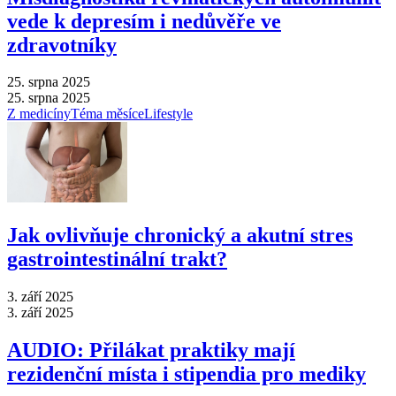
vede k depresím i nedůvěře ve
zdravotníky
25. srpna 2025
25. srpna 2025
Z medicíny
Téma měsíce
Lifestyle
Jak ovlivňuje chronický a akutní stres
gastrointestinální trakt?
3. září 2025
3. září 2025
AUDIO: Přilákat praktiky mají
rezidenční místa i stipendia pro mediky