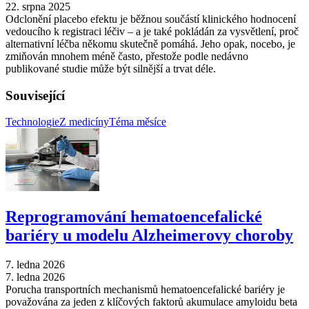
22. srpna 2025
Odclonění placebo efektu je běžnou součástí klinického hodnocení
vedoucího k registraci léčiv –⁠ a je také pokládán za vysvětlení, proč
alternativní léčba někomu skutečně pomáhá. Jeho opak, nocebo, je
zmiňován mnohem méně často, přestože podle nedávno
publikované studie může být silnější a trvat déle.
Související
Technologie
Z medicíny
Téma měsíce
Reprogramování hematoencefalické
bariéry u modelu Alzheimerovy choroby
7. ledna 2026
7. ledna 2026
Porucha transportních mechanismů hematoencefalické bariéry je
považována za jeden z klíčových faktorů akumulace amyloidu beta