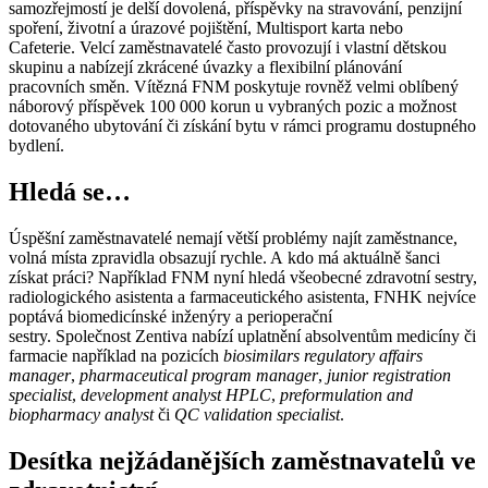
samozřejmostí je delší dovolená, příspěvky na stravování, penzijní
spoření, životní a úrazové pojištění, Multisport karta nebo
Cafeterie. Velcí zaměstnavatelé často provozují i vlastní dětskou
skupinu a nabízejí zkrácené úvazky a flexibilní plánování
pracovních směn. Vítězná FNM poskytuje rovněž velmi oblíbený
náborový příspěvek 100 000 korun u vybraných pozic a možnost
dotovaného ubytování či získání bytu v rámci programu dostupného
bydlení.
Hledá se…
Úspěšní zaměstnavatelé nemají větší problémy najít zaměstnance,
volná místa zpravidla obsazují rychle. A kdo má aktuálně šanci
získat práci? Například FNM nyní hledá všeobecné zdravotní sestry,
radiologického asistenta a farmaceutického asistenta, FNHK nejvíce
poptává biomedicínské inženýry a perioperační
sestry. Společnost Zentiva nabízí uplatnění absolventům medicíny či
farmacie například na pozicích
biosimilars regulatory affairs
manager
,
pharmaceutical program manager
,
junior registration
specialist
,
development analyst HPLC
,
preformulation and
biopharmacy analyst
či
QC validation specialist
.
Desítka nejžádanějších zaměstnavatelů ve