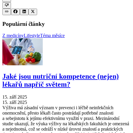
Populární články
Z medicíny
Lifestyle
Téma měsíce
Jaké jsou nutriční kompetence (nejen)
lékařů napříč světem?
15. září 2025
15. září 2025
Výživa má zásadní význam v prevenci i léčbě neinfekčních
onemocnění, přesto lékaři často postrádají potřebné znalosti
a sebejistotu k jejímu efektivnímu využití v praxi. Mezinárodní
studie ukazují, že výuka výživy na lékařských fakultách je omezená
a nejednotná, což se odráží v nízké úrovni znalostí a praktických