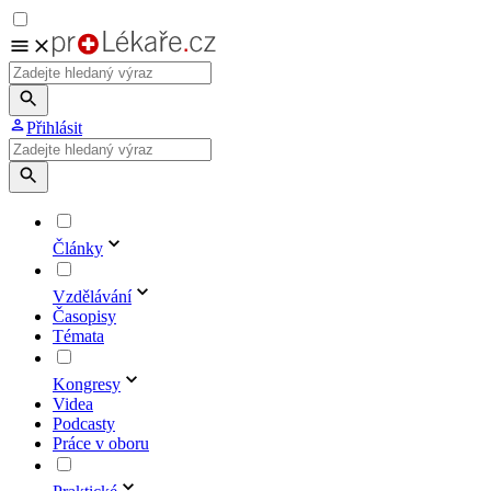
Přihlásit
Články
Vzdělávání
Časopisy
Témata
Kongresy
Videa
Podcasty
Práce v oboru