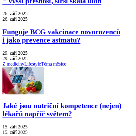
−⁠ vyšší přesnost, širší škála úloh
26. září 2025
26. září 2025
Funguje BCG vakcinace novorozenců
i jako prevence astmatu?
29. září 2025
29. září 2025
Z medicíny
Lifestyle
Téma měsíce
Jaké jsou nutriční kompetence (nejen)
lékařů napříč světem?
15. září 2025
15. září 2025