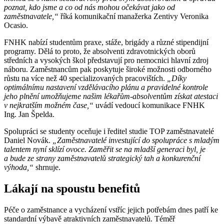
poznat, kdo jsme a co od nás mohou očekávat jako od
zaměstnavatele,“
říká komunikační manažerka Zentivy Veronika
Ocasio.
FNHK nabízí studentům praxe, stáže, brigády a různé stipendijní
programy. Dělá to proto, že absolventi zdravotnických oborů
středních a vysokých škol představují pro nemocnici hlavní zdroj
náboru. Zaměstnancům pak poskytuje široké možnosti odborného
růstu na více než 40 specializovaných pracovištích.
„Díky
optimálnímu nastavení vzdělávacího plánu a pravidelné kontrole
jeho plnění umožňujeme našim lékařům-absolventům získat atestaci
v nejkratším možném čase,“
uvádí vedoucí komunikace FNHK
Ing. Jan Špelda.
Spolupráci se studenty oceňuje i ředitel studie TOP zaměstnavatelé
Daniel Novák.
„Zaměstnavatelé investující do spolupráce s mladým
talentem nyní sklízí ovoce. Zaměřit se na mladší generaci byl, je
a bude ze strany zaměstnavatelů strategický tah a konkurenční
výhoda,“
shrnuje.
Lákají na spoustu benefitů
Péče o zaměstnance a vycházení vstříc jejich potřebám dnes patří ke
standardní výbavě atraktivních zaměstnavatelů. Téměř