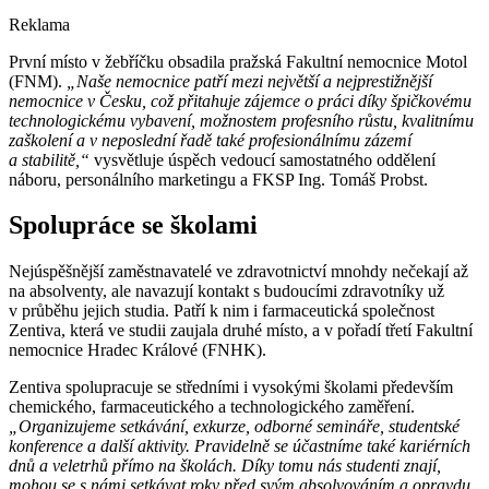
Reklama
První místo v žebříčku obsadila pražská Fakultní nemocnice Motol
(FNM).
„Naše nemocnice patří mezi největší a nejprestižnější
nemocnice v Česku, což přitahuje zájemce o práci díky špičkovému
technologickému vybavení, možnostem profesního růstu, kvalitnímu
zaškolení a v neposlední řadě také profesionálnímu zázemí
a stabilitě,“
vysvětluje úspěch vedoucí samostatného oddělení
náboru, personálního marketingu a FKSP Ing. Tomáš Probst.
Spolupráce se školami
Nejúspěšnější zaměstnavatelé ve zdravotnictví mnohdy nečekají až
na absolventy, ale navazují kontakt s budoucími zdravotníky už
v průběhu jejich studia. Patří k nim i farmaceutická společnost
Zentiva, která ve studii zaujala druhé místo, a v pořadí třetí Fakultní
nemocnice Hradec Králové (FNHK).
Zentiva spolupracuje se středními i vysokými školami především
chemického, farmaceutického a technologického zaměření.
„Organizujeme setkávání, exkurze, odborné semináře, studentské
konference a další aktivity. Pravidelně se účastníme také kariérních
dnů a veletrhů přímo na školách. Díky tomu nás studenti znají,
mohou se s námi setkávat roky před svým absolvováním a opravdu