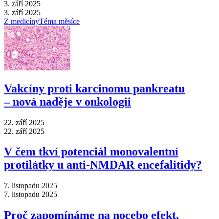
3. září 2025
3. září 2025
Z medicíny
Téma měsíce
Vakcíny proti karcinomu pankreatu
–⁠ nová naděje v onkologii
22. září 2025
22. září 2025
V čem tkví potenciál monovalentní
protilátky u anti-NMDAR encefalitidy?
7. listopadu 2025
7. listopadu 2025
Proč zapomínáme na nocebo efekt,