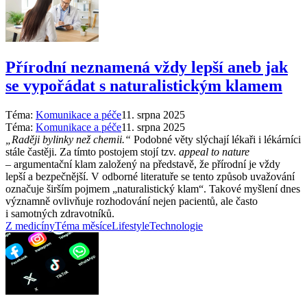
Přírodní neznamená vždy lepší aneb jak
se vypořádat s naturalistickým klamem
Téma:
Komunikace a péče
11. srpna 2025
Téma:
Komunikace a péče
11. srpna 2025
„Raději bylinky než chemii.“
Podobné věty slýchají lékaři i lékárníci
stále častěji. Za tímto postojem stojí tzv.
appeal to nature
–⁠ argumentační klam založený na představě, že přírodní je vždy
lepší a bezpečnější. V odborné literatuře se tento způsob uvažování
označuje širším pojmem „naturalistický klam“. Takové myšlení dnes
významně ovlivňuje rozhodování nejen pacientů, ale často
i samotných zdravotníků.
Z medicíny
Téma měsíce
Lifestyle
Technologie