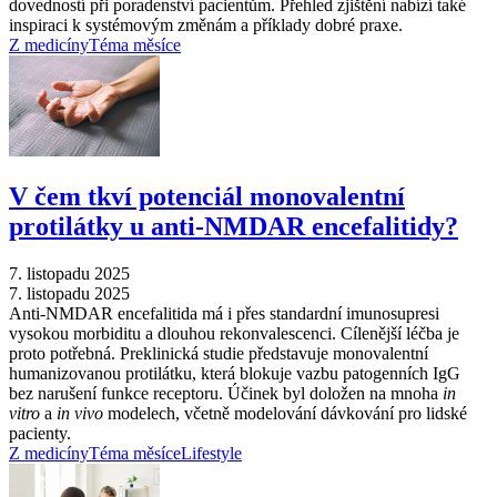
dovedností při poradenství pacientům. Přehled zjištění nabízí také
inspiraci k systémovým změnám a příklady dobré praxe.
Z medicíny
Téma měsíce
V čem tkví potenciál monovalentní
protilátky u anti-NMDAR encefalitidy?
7. listopadu 2025
7. listopadu 2025
Anti-NMDAR encefalitida má i přes standardní imunosupresi
vysokou morbiditu a dlouhou rekonvalescenci. Cílenější léčba je
proto potřebná. Preklinická studie představuje monovalentní
humanizovanou protilátku, která blokuje vazbu patogenních IgG
bez narušení funkce receptoru. Účinek byl doložen na mnoha
in
vitro
a
in vivo
modelech, včetně modelování dávkování pro lidské
pacienty.
Z medicíny
Téma měsíce
Lifestyle