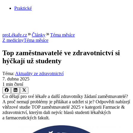
Praktické
proLékaře.cz
Články
Téma měsíce
Z medicíny
Téma měsíce
Top zaměstnavatelé ve zdravotnictví si
hýčkají už studenty
Téma
:
Aktuality ze zdravotnictví
7. dubna 2025
1 min čtení
Co dělají pro své lékaře a další zdravotníky žádaní zaměstnavatelé?
A proč nemají problémy je přilákat a udržet si je? Odpovědi nabízejí
vítězové studie TOP zaměstnavatelé 2025 v kategorii Farmacie &
zdravotnictví, kterým dali nejvíc hlasů studenti lékařských
a farmaceutických fakult.