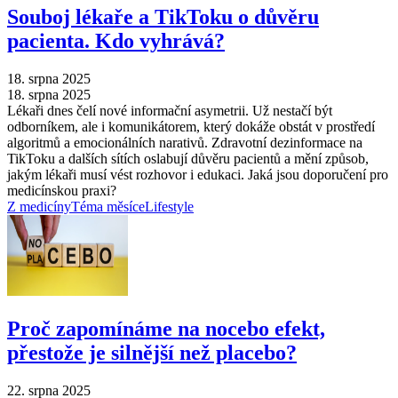
Souboj lékaře a TikToku o důvěru
pacienta. Kdo vyhrává?
18. srpna 2025
18. srpna 2025
Lékaři dnes čelí nové informační asymetrii. Už nestačí být
odborníkem, ale i komunikátorem, který dokáže obstát v prostředí
algoritmů a emocionálních narativů. Zdravotní dezinformace na
TikToku a dalších sítích oslabují důvěru pacientů a mění způsob,
jakým lékaři musí vést rozhovor i edukaci. Jaká jsou doporučení pro
medicínskou praxi?
Z medicíny
Téma měsíce
Lifestyle
Proč zapomínáme na nocebo efekt,
přestože je silnější než placebo?
22. srpna 2025