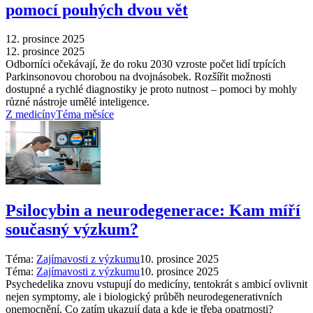
pomocí pouhých dvou vět
12. prosince 2025
12. prosince 2025
Odborníci očekávají, že do roku 2030 vzroste počet lidí trpících
Parkinsonovou chorobou na dvojnásobek. Rozšířit možnosti
dostupné a rychlé diagnostiky je proto nutnost –⁠ pomoci by mohly
různé nástroje umělé inteligence.
Z medicíny
Téma měsíce
Psilocybin a neurodegenerace: Kam míří
současný výzkum?
Téma:
Zajímavosti z výzkumu
10. prosince 2025
Téma:
Zajímavosti z výzkumu
10. prosince 2025
Psychedelika znovu vstupují do medicíny, tentokrát s ambicí ovlivnit
nejen symptomy, ale i biologický průběh neurodegenerativních
onemocnění. Co zatím ukazují data a kde je třeba opatrnosti?