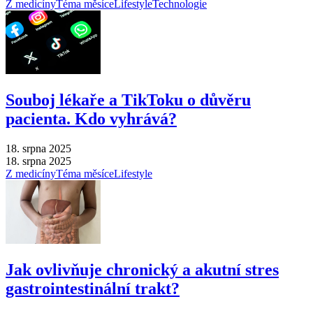
Z medicíny
Téma měsíce
Lifestyle
Technologie
Souboj lékaře a TikToku o důvěru
pacienta. Kdo vyhrává?
18. srpna 2025
18. srpna 2025
Z medicíny
Téma měsíce
Lifestyle
Jak ovlivňuje chronický a akutní stres
gastrointestinální trakt?