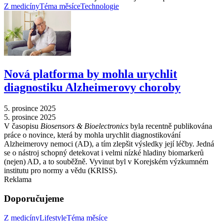
Z medicíny
Téma měsíce
Technologie
Nová platforma by mohla urychlit
diagnostiku Alzheimerovy choroby
5. prosince 2025
5. prosince 2025
V časopisu
Biosensors & Bioelectronics
byla recentně publikována
práce o novince, která by mohla urychlit diagnostikování
Alzheimerovy nemoci (AD), a tím zlepšit výsledky její léčby. Jedná
se o nástroj schopný detekovat i velmi nízké hladiny biomarkerů
(nejen) AD, a to souběžně. Vyvinut byl v Korejském výzkumném
institutu pro normy a vědu (KRISS).
Reklama
Doporučujeme
Z medicíny
Lifestyle
Téma měsíce