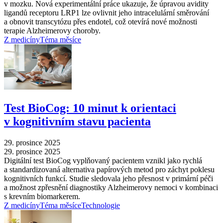
v mozku. Nová experimentální práce ukazuje, že úpravou avidity
ligandů receptoru LRP1 lze ovlivnit jeho intracelulární směrování
a obnovit transcytózu přes endotel, což otevírá nové možnosti
terapie Alzheimerovy choroby.
Z medicíny
Téma měsíce
Test BioCog: 10 minut k orientaci
v kognitivním stavu pacienta
29. prosince 2025
29. prosince 2025
Digitální test BioCog vyplňovaný pacientem vznikl jako rychlá
a standardizovaná alternativa papírových metod pro záchyt poklesu
kognitivních funkcí. Studie sledovala jeho přesnost v primární péči
a možnost zpřesnění diagnostiky Alzheimerovy nemoci v kombinaci
s krevním biomarkerem.
Z medicíny
Téma měsíce
Technologie