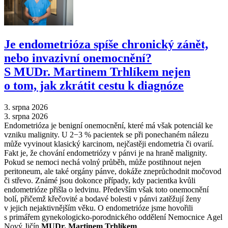
Je endometrióza spíše chronický zánět,
nebo invazivní onemocnění?
S MUDr. Martinem Trhlíkem nejen
o tom, jak zkrátit cestu k diagnóze
3. srpna 2026
3. srpna 2026
Endometrióza je benigní onemocnění, které má však potenciál ke
vzniku malignity. U 2−3 % pacientek se při ponechaném nálezu
může vyvinout klasický karcinom, nejčastěji endometria či ovarií.
Fakt je, že chování endometriózy v pánvi je na hraně malignity.
Pokud se nemoci nechá volný průběh, může postihnout nejen
peritoneum, ale také orgány pánve, dokáže zneprůchodnit močovod
či střevo. Známé jsou dokonce případy, kdy pacientka kvůli
endometrióze přišla o ledvinu. Především však toto onemocnění
bolí, přičemž křečovité a bodavé bolesti v pánvi zatěžují ženy
v jejich nejaktivnějším věku. O endometrióze jsme hovořili
s primářem gynekologicko-porodnického oddělení Nemocnice Agel
Nový Jičín
MUDr. Martinem Trhlíkem
.