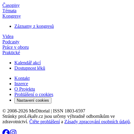
Časopisy
Témata
Kongresy
Záznamy z kongresů
Videa
Podcasty
Práce v oboru
Praktické
Kalendář akcí
Dostupnost léků
Kontakt
Inzerce
O Projektu
Prohlášení o cookies
Nastavení cookies
© 2008-2026 MeDitorial | ISSN 1803-6597
Stránky proLékaře.cz jsou určeny výhradně odborníkům ve
zdravotnictví.
Čtěte prohlášení
a
Zásady zpracování osobních údajů
.