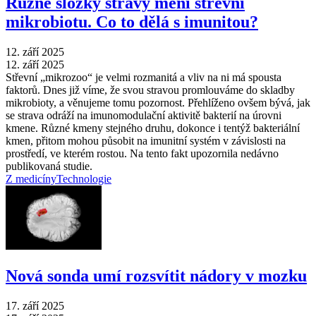
Různé složky stravy mění střevní
mikrobiotu. Co to dělá s imunitou?
12. září 2025
12. září 2025
Střevní „mikrozoo“ je velmi rozmanitá a vliv na ni má spousta
faktorů. Dnes již víme, že svou stravou promlouváme do skladby
mikrobioty, a věnujeme tomu pozornost. Přehlíženo ovšem bývá, jak
se strava odráží na imunomodulační aktivitě bakterií na úrovni
kmene. Různé kmeny stejného druhu, dokonce i tentýž bakteriální
kmen, přitom mohou působit na imunitní systém v závislosti na
prostředí, ve kterém rostou. Na tento fakt upozornila nedávno
publikovaná studie.
Z medicíny
Technologie
Nová sonda umí rozsvítit nádory v mozku
17. září 2025