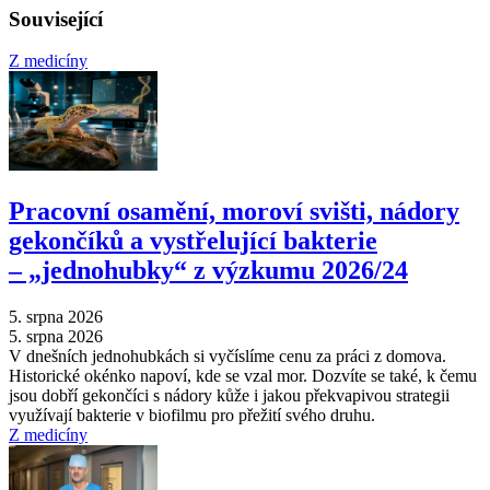
Související
Z medicíny
Pracovní osamění, moroví svišti, nádory
gekončíků a vystřelující bakterie
–⁠ „jednohubky“ z výzkumu 2026/24
5. srpna 2026
5. srpna 2026
V dnešních jednohubkách si vyčíslíme cenu za práci z domova.
Historické okénko napoví, kde se vzal mor. Dozvíte se také, k čemu
jsou dobří gekončíci s nádory kůže i jakou překvapivou strategii
využívají bakterie v biofilmu pro přežití svého druhu.
Z medicíny