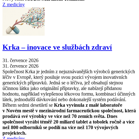
Z medicíny
Krka –⁠ inovace ve službách zdraví
31. července 2026
31. července 2026
Společnost Krka je jedním z nejuznávanějších výrobců generických
léčiv v Evropě, který posiluje svou pozici vývojem inovativních
generických přípravků. Jedná se o léčiva, jež obsahují stejnou
účinnou látku jako originální přípravky, ale nabízejí přidanou
hodnotu, například vylepšenou lékovou formu, kombinaci účinných
látek, jednodušší dávkování nebo dokonalejší systém podávání.
Během sedmi desetiletí se
Krka vyvinula z malé laboratoře
v Novém mestě v mezinárodní farmaceutickou společnost, která
prodává své výrobky ve více než 70 zemích světa. Dnes
společnost vyrábí téměř 20 miliard tablet a tobolek ročně a více
než 800 odborníků se podílí na více než 170 vývojových
projektech.
Z medicíny