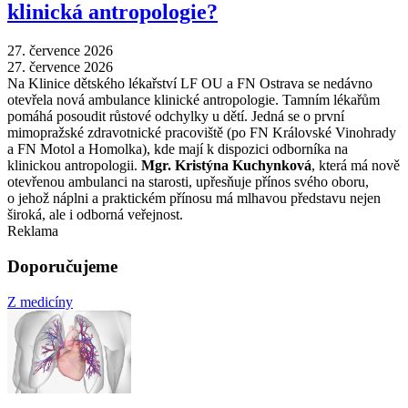
klinická antropologie?
27. července 2026
27. července 2026
Na Klinice dětského lékařství LF OU a FN Ostrava se nedávno
otevřela nová ambulance klinické antropologie. Tamním lékařům
pomáhá posoudit růstové odchylky u dětí. Jedná se o první
mimopražské zdravotnické pracoviště (po FN Královské Vinohrady
a FN Motol a Homolka), kde mají k dispozici odborníka na
klinickou antropologii.
Mgr. Kristýna Kuchynková
, která má nově
otevřenou ambulanci na starosti, upřesňuje přínos svého oboru,
o jehož náplni a praktickém přínosu má mlhavou představu nejen
široká, ale i odborná veřejnost.
Reklama
Doporučujeme
Z medicíny