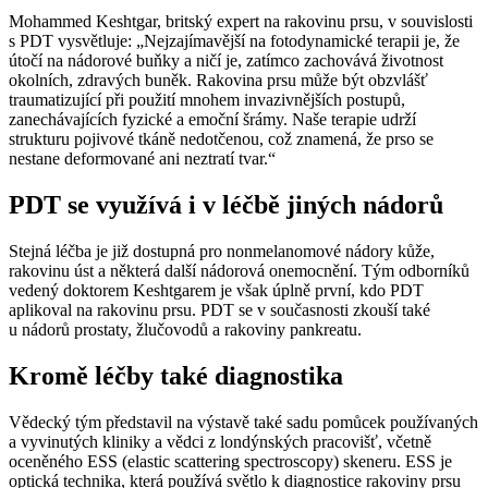
Mohammed Keshtgar, britský expert na rakovinu prsu, v souvislosti
s PDT vysvětluje: „Nejzajímavější na fotodynamické terapii je, že
útočí na nádorové buňky a ničí je, zatímco zachovává životnost
okolních, zdravých buněk. Rakovina prsu může být obzvlášť
traumatizující při použití mnohem invazivnějších postupů,
zanechávajících fyzické a emoční šrámy. Naše terapie udrží
strukturu pojivové tkáně nedotčenou, což znamená, že prso se
nestane deformované ani neztratí tvar.“
PDT se využívá i v léčbě jiných nádorů
Stejná léčba je již dostupná pro nonmelanomové nádory kůže,
rakovinu úst a některá další nádorová onemocnění. Tým odborníků
vedený doktorem Keshtgarem je však úplně první, kdo PDT
aplikoval na rakovinu prsu. PDT se v současnosti zkouší také
u nádorů prostaty, žlučovodů a rakoviny pankreatu.
Kromě léčby také diagnostika
Vědecký tým představil na výstavě také sadu pomůcek používaných
a vyvinutých kliniky a vědci z londýnských pracovišť, včetně
oceněného ESS (elastic scattering spectroscopy) skeneru. ESS je
optická technika, která používá světlo k diagnostice rakoviny prsu