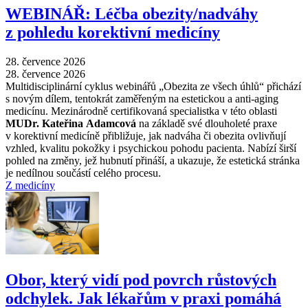
WEBINÁŘ: Léčba obezity/nadváhy
z pohledu korektivní medicíny
28. července 2026
28. července 2026
Multidisciplinární cyklus webinářů „Obezita ze všech úhlů“ přichází
s novým dílem, tentokrát zaměřeným na estetickou a anti-aging
medicínu. Mezinárodně certifikovaná specialistka v této oblasti
MUDr. Kateřina Adamcová
na základě své dlouholeté praxe
v korektivní medicíně přibližuje, jak nadváha či obezita ovlivňují
vzhled, kvalitu pokožky i psychickou pohodu pacienta. Nabízí širší
pohled na změny, jež hubnutí přináší, a ukazuje, že estetická stránka
je nedílnou součástí celého procesu.
Z medicíny
Obor, který vidí pod povrch růstových
odchylek. Jak lékařům v praxi pomáhá