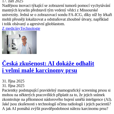
17. září 2025
Nadějnou inovaci týkající se zobrazení tumorů pomocí vychytávání
mastných kyselin představil tým vedený vědci z Missourské
univerzity. Jedná se o zobrazovací sondu FA-ICG, díky níž by lékaři
mohli přesněji lokalizovat a odstraňovat zhoubné útvary, například
i tolik obávaný a agresivní glioblastom.
Z medicíny
Technologie
Česká zkušenost: AI dokáže odhalit
i velmi malé karcinomy prsu
31. října 2025
31. října 2025
Pacientky podstupující pravidelný mamografický screening prsou si
mohou na některých pracovištích připlatit za to, že jejich snímek
zkontroluje na přítomnost nádorového bujení umělá inteligence (AI).
Jaké jsou zkušenosti s technologií očima radiologů i jejich pacientů?
A jak AI pomáhá zvýšit pravděpodobnost nálezu karcinomu prsu?