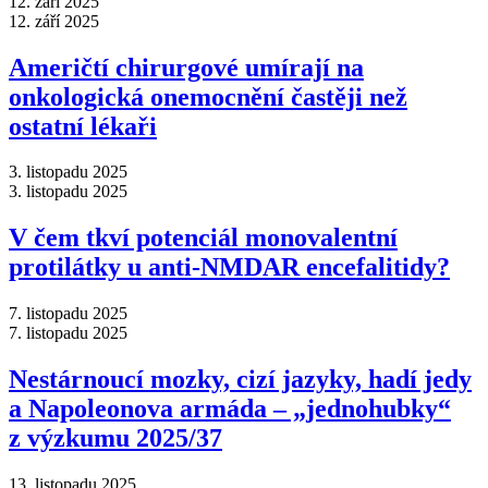
12. září 2025
12. září 2025
Američtí chirurgové umírají na
onkologická onemocnění častěji než
ostatní lékaři
3. listopadu 2025
3. listopadu 2025
V čem tkví potenciál monovalentní
protilátky u anti-NMDAR encefalitidy?
7. listopadu 2025
7. listopadu 2025
Nestárnoucí mozky, cizí jazyky, hadí jedy
a Napoleonova armáda –⁠ „jednohubky“
z výzkumu 2025/37
13. listopadu 2025