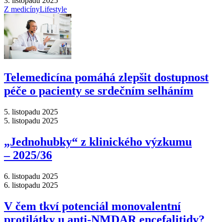
3. listopadu 2025
Z medicíny
Lifestyle
Telemedicína pomáhá zlepšit dostupnost
péče o pacienty se srdečním selháním
5. listopadu 2025
5. listopadu 2025
„Jednohubky“ z klinického výzkumu
–⁠ 2025/36
6. listopadu 2025
6. listopadu 2025
V čem tkví potenciál monovalentní
protilátky u anti-NMDAR encefalitidy?