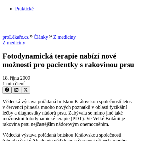
Praktické
proLékaře.cz
Články
Z medicíny
Z medicíny
Fotodynamická terapie nabízí nové
možnosti pro pacientky s rakovinou prsu
18. října 2009
1 min čtení
Vědecká výstava pořádaná britskou Královskou společností letos
v červenci přinesla mnoho nových poznatků v oblasti fyzikální
léčby a diagnostiky nádorů prsu. Zabývala se mimo jiné také
možnostmi fotodynamické terapie (PDT). Ve Velké Británii je
rakovina prsu nejčastějším nádorovým onemocněním.
Vědecká výstava pořádaná britskou Královskou společností
(obdoba české Akademie věd) letos v červenci přinesla mnoho