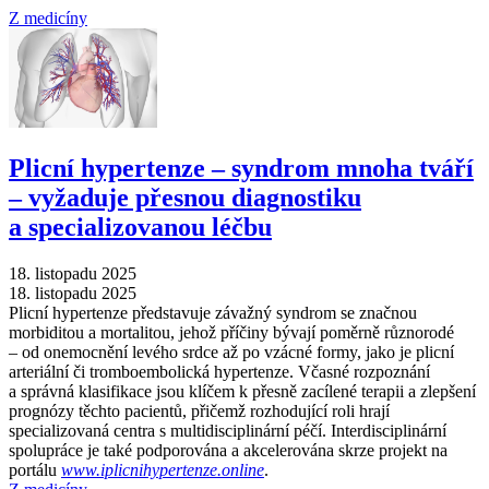
Z medicíny
Plicní hypertenze –⁠ syndrom mnoha tváří
–⁠ vyžaduje přesnou diagnostiku
a specializovanou léčbu
18. listopadu 2025
18. listopadu 2025
Plicní hypertenze představuje závažný syndrom se značnou
morbiditou a mortalitou, jehož příčiny bývají poměrně různorodé
–⁠ od onemocnění levého srdce až po vzácné formy, jako je plicní
arteriální či tromboembolická hypertenze. Včasné rozpoznání
a správná klasifikace jsou klíčem k přesně zacílené terapii a zlepšení
prognózy těchto pacientů, přičemž rozhodující roli hrají
specializovaná centra s multidisciplinární péčí. Interdisciplinární
spolupráce je také podporována a akcelerována skrze projekt na
portálu
www.iplicnihypertenze.online
.