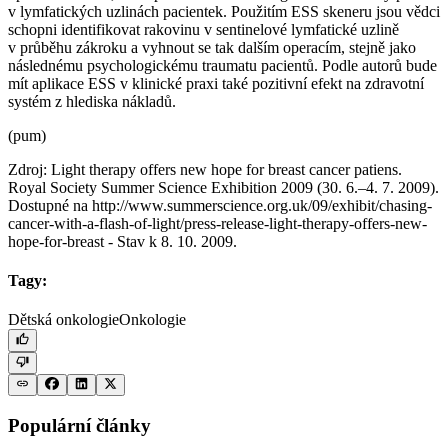
v lymfatických uzlinách pacientek. Použitím ESS skeneru jsou vědci
schopni identifikovat rakovinu v sentinelové lymfatické uzlině
v průběhu zákroku a vyhnout se tak dalším operacím, stejně jako
následnému psychologickému traumatu pacientů. Podle autorů bude
mít aplikace ESS v klinické praxi také pozitivní efekt na zdravotní
systém z hlediska nákladů.
(pum)
Zdroj: Light therapy offers new hope for breast cancer patiens.
Royal Society Summer Science Exhibition 2009 (30. 6.–4. 7. 2009).
Dostupné na http://www.summerscience.org.uk/09/exhibit/chasing-
cancer-with-a-flash-of-light/press-release-light-therapy-offers-new-
hope-for-breast -⁠ Stav k 8. 10. 2009.
Tagy:
Dětská onkologie
Onkologie
Populární články