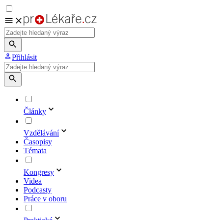
Přihlásit
Články
Vzdělávání
Časopisy
Témata
Kongresy
Videa
Podcasty
Práce v oboru