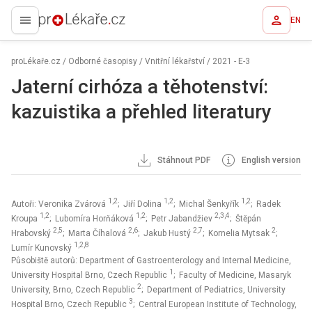
EN
proLékaře.cz
proLékaře.cz
/
Odborné časopisy
/
Vnitřní lékařství
/
2021 - E-3
Jaterní cirhóza a těhotenství:
kazuistika a přehled literatury
Stáhnout PDF
English version
1,2
1,2
1,2
Autoři: Veronika Zvárová
; Jiří Dolina
; Michal Šenkyřík
; Radek
1,2
1,2
2,3,4
Kroupa
; Lubomíra Horňáková
; Petr Jabandžiev
; Štěpán
2,5
2,6
2,7
2
Hrabovský
; Marta Číhalová
; Jakub Hustý
; Kornelia Mytsak
;
1,2,8
Lumír Kunovský
Působiště autorů: Department of Gastroenterology and Internal Medicine,
1
University Hospital Brno, Czech Republic
; Faculty of Medicine, Masaryk
2
University, Brno, Czech Republic
; Department of Pediatrics, University
3
Hospital Brno, Czech Republic
; Central European Institute of Technology,