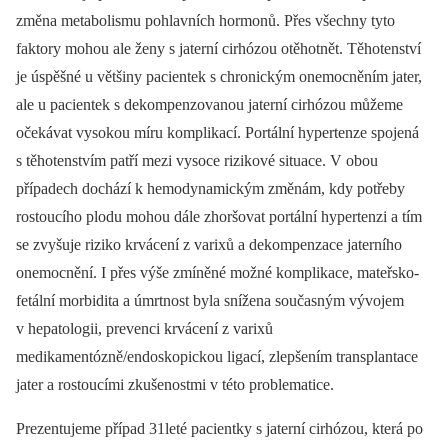
změna metabolismu pohlavních hormonů. Přes všechny tyto
faktory mohou ale ženy s jaterní cirhózou otěhotnět. Těhotenství
je úspěšné u většiny pacientek s chronickým onemocněním jater,
ale u pacientek s dekompenzovanou jaterní cirhózou můžeme
očekávat vysokou míru komplikací. Portální hypertenze spojená
s těhotenstvím patří mezi vysoce rizikové situace. V obou
případech dochází k hemodynamickým změnám, kdy potřeby
rostoucího plodu mohou dále zhoršovat portální hypertenzi a tím
se zvyšuje riziko krvácení z varixů a dekompenzace jaterního
onemocnění. I přes výše zmíněné možné komplikace, mateřsko-
fetální morbidita a úmrtnost byla snížena současným vývojem
v hepatologii, prevenci krvácení z varixů
medikamentózně/endoskopickou ligací, zlepšením transplantace
jater a rostoucími zkušenostmi v této problematice.
Prezentujeme případ 31leté pacientky s jaterní cirhózou, která po