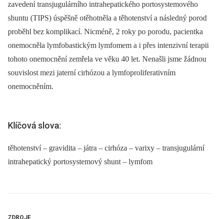
zavedení transjugulárního intrahepatického portosystemového
shuntu (TIPS) úspěšně otěhotněla a těhotenství a následný porod
proběhl bez komplikací. Nicméně, 2 roky po porodu, pacientka
onemocněla lymfobastickým lymfomem a i přes intenzivní terapii
tohoto onemocnění zemřela ve věku 40 let. Nenašli jsme žádnou
souvislost mezi jaterní cirhózou a lymfoproliferativním
onemocněním.
Klíčová slova:
těhotenství – gravidita – játra – cirhóza – varixy – transjugulární
intrahepatický portosystemový shunt – lymfom
ZDROJE