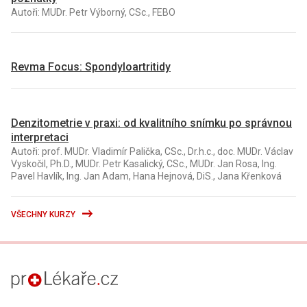
Autoři: MUDr. Petr Výborný, CSc., FEBO
Revma Focus: Spondyloartritidy
Denzitometrie v praxi: od kvalitního snímku po správnou
interpretaci
Autoři: prof. MUDr. Vladimír Palička, CSc., Dr.h.c., doc. MUDr. Václav
Vyskočil, Ph.D., MUDr. Petr Kasalický, CSc., MUDr. Jan Rosa, Ing.
Pavel Havlík, Ing. Jan Adam, Hana Hejnová, DiS., Jana Křenková
VŠECHNY KURZY
proLékaře.cz