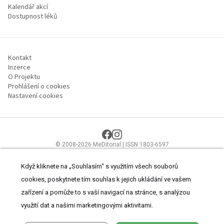
Kalendář akcí
Dostupnost léků
Kontakt
Inzerce
O Projektu
Prohlášení o cookies
Nastavení cookies
© 2008-2026 MeDitorial | ISSN 1803-6597
Stránky proLékaře.cz jsou určeny výhradně odborníkům ve
zdravotnictví.
Čtěte prohlášení
a
Zásady zpracování osobních údajů
.
Když kliknete na „Souhlasím“ s využitím všech souborů
cookies, poskytnete tím souhlas k jejich ukládání ve vašem
zařízení a pomůže to s vaší navigací na stránce, s analýzou
využití dat a našimi marketingovými aktivitami.