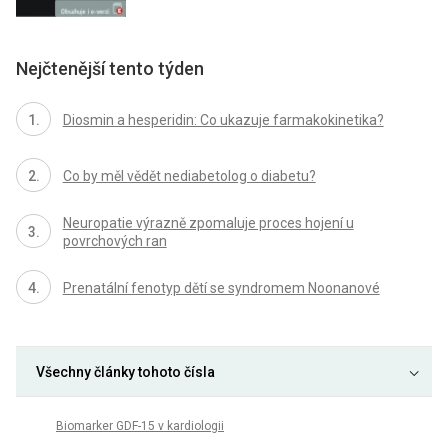
Nejčtenější tento týden
Diosmin a hesperidin: Co ukazuje farmakokinetika?
Co by měl vědět nediabetolog o diabetu?
Neuropatie výrazně zpomaluje proces hojení u
povrchových ran
Prenatální fenotyp dětí se syndromem Noonanové
Všechny články tohoto čísla
Biomarker GDF-15 v kardiologii