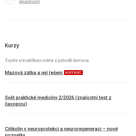
skúsenosti
Kurzy
Zvyšte si kvalifikaci online z pohodlí domova
Mazová zátka a její řešení
NOVÝ KURZ
Svět praktické medicíny 2/2026 (znalostní test z
časopisu)
Citikolin v neuroprotekci a neuroregeneraci – nové
poznatky