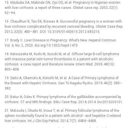
15. Ndububa DA, Makinde ON, Ojo OS, et al. Pregnancy in Nigerian women
with liver cirrhosis: a report of three cases. Obstet case rep. 2002; 22(1):
92–94.
16. Chaudhuri K, Tan EK, Biswas A. Successful pregnancy in a woman with
liver cirrhosis complicated by recurrent variceal bleeding. Obstet Case Rep.
2012; 32(5): 480–481. DOI: 10.3109/01443615.2012.683215.
17. Brady C. Liver Disease in Pregnancy: What’s New. Hepatol Commun.
Vol. 4, No. 2, 2020. doi.org/10.1002/hep4.1470
18. Natsuizaka M, Kudo M, Suzuki M, et al. Diffuse large B-cell lymphoma
with massive portal vein tumor thrombosis in a patient with alcoholic
cirrhosis: a case report and literature review. Intern Med. 2009; 48(10):
805–808.
19. Saito A, Okamoto A, Konishi M, et al. A Case of Primary Lymphoma of
the Breast with Hepatic Cirrhosis. Gan To Kagaku Ryoho. 2019; 46(2): 380–
382.
20. Batur A, Odev K. Primary lymphoma of the gallbladder accompanied by
cirrhosis: CT and MRI findings. BMJ Case Rep. 2014; 2014: bcr2013203101.
21. Matsuda I, Okada M, Inoue T, et al. Primary follicular lymphoma of the
spleen incidentally found in a patient with alcohol -⁠ and hepatitis C-related
liver cirrhosis. Int J Clin Exp Pathol. 2014; 7(7): 4484–4488.