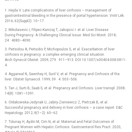
1. Hejda V. Late complications of liver cirrhosis –⁠ management of
gastrointestinal bleeding in the presence of portal hypertension. Vnitř Lék.
2016; 62(Suppl2): 10–17.
2. Mikolasevic I, Filipec-Kanizaj T, Jakopcic I. et al. Liver Disease
During Pregnancy: A Challenging Clinical Issue. Med Sci Monit. 2018;
24 : 4080–4090.
3. Peitsidou A, Peitsidis P, Michopoulos S, et al. Exacerbation of liver
cirrhosis in pregnancy: a complex emerging clinical situation.
Arch Gynecol Obstet. 2009; 279 : 911–913. DOI 10.1007/s00404-008-0811-
4.
4. Aggarwal N, Sawnhey H, Suril V, et al. Pregnancy and Cirrhosis of the
liver. Obstet Gynaecol. 1999; 39 : 4: 503–506.
5. Tan J, Surti B, Saab S, et al. Pregnancy and Cirrhosis. Liver transpl. 2008;
14(8): 1081–1091.
6. Ołdakowska-Jedynak U, Jabiry-Zieniewicz Z, Pietrzak B, et al.
Successful pregnancy and delivery in liver cirrhosis –⁠ a case report. E&C
Hepatology. 2012; 8(1–2): 60–62.
7. Tolunay H, Aydin M, Cim N, et al. Maternal and Fetal Outcomes of
Pregnant Women with Hepatic Cirrhosis. Gastroenterol Res Pract. 2020,