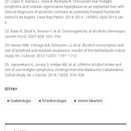
22. López R, Barrera L, Vera A, Andrade R. Concurrent liver hodgkin
lymphoma and nodular regenerative hyperplasia on an explanted liver with
clinical diagnosis of alcoholic cirrhosis at university hospital fundación
santa fe de bogotá. Case Rep Pathol. 2014; 2014 : 193802. Epub 2014 Jan
5.
23. Baan R, Straif K, Grosse Y, et al. Carcinogenicity of alcoholic beverages.
Lancet Oncol. 2007; 8(4): 292–293.
24. Heinen MM, Verhage BA, Schouten LJ, et al. Alcohol consumption and
risk of lymphoid and myeloid neoplasms: results of the Netherlands cohort
study. Int J Cancer. 2013; 133(7): 1701–1712.
25. Jayasekara H, Juneja S, Hodge AM, et al. Lifetime alcohol intake and
risk of non-Hodgkin lymphoma: Findings from the Melbourne Collaborative
Cohort Study. Int J Cancer. 2018; 142(5): 919–926.
ŠTÍTKY
Diabetologie
Endokrinologie
Interní lékařství