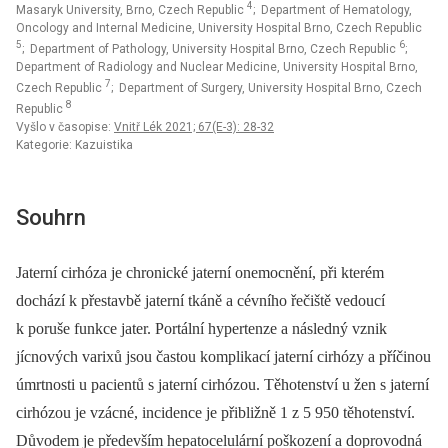
4
Masaryk University, Brno, Czech Republic
; Department of Hematology,
Oncology and Internal Medicine, University Hospital Brno, Czech Republic
5
6
; Department of Pathology, University Hospital Brno, Czech Republic
;
Department of Radiology and Nuclear Medicine, University Hospital Brno,
7
Czech Republic
; Department of Surgery, University Hospital Brno, Czech
8
Republic
Vyšlo v časopise:
Vnitř Lék 2021; 67(E-3): 28-32
Kategorie: Kazuistika
Souhrn
Jaterní cirhóza je chronické jaterní onemocnění, při kterém
dochází k přestavbě jaterní tkáně a cévního řečiště vedoucí
k poruše funkce jater. Portální hypertenze a následný vznik
jícnových varixů jsou častou komplikací jaterní cirhózy a příčinou
úmrtnosti u pacientů s jaterní cirhózou. Těhotenství u žen s jaterní
cirhózou je vzácné, incidence je přibližně 1 z 5 950 těhotenství.
Důvodem je především hepatocelulární poškození a doprovodná