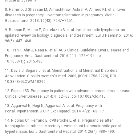
Article ID 5819819.
8. Hammoud Ghassan M, Almashhrawi Ashraf A, Ahmed KT, et al. Liver
diseases in pregnancy: Liver transplantation in pregnancy. World J
Gastroenterol. 2013; 19(43): 7647–7651.
9. Bassan R, Maino E, Cortelazzo S, et al. Lymphoblastic lymphoma: an
updated review on biology, diagnosis, and treatment. Eur J Haematol. 2016;
96(5): 447–460.
10. Tran T, Ahn J, Reau N, et al. ACG Clinical Guideline: Liver Disease and
Pregnancy. Am J Gastroenterol. 2016; 111 : 176–194. doi:
10.1038/ajg.2015.430.
11. Davis J, Segars J, et al. Menstruation and Menstrual Disorders:
Anovulation. Glob libr women´s med. 2009; (ISSN: 1756-2228), DOI
10.3843/GLOWM.10296
12. Esposti SD. Pregnancy in patients with advanced chronic liver disease.
Clinical Liver Disease. 2014; 4 : 62–68. doi:10.1002/cld.415.
13. Aggarwal N, Negi N, Aggarwal A, et al. Pregnancy with
Portal Hypertension. J Clin Exp Hepatol. 2014; 4(2): 163–171.
14. Nicolas Ch, Ferrand E, d’Alteroche L, et al. Pregnancies after
transjugular intrahepatic portosystemic shunt for noncirrhotic portal
hypertension. Eur J Gastroenterol Hepatol. 2014; 26(4): 488–490.