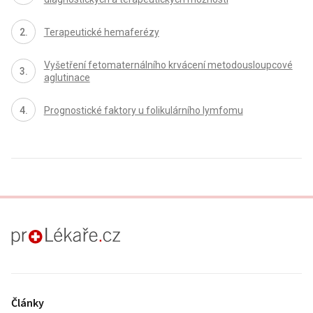
Terapeutické hemaferézy
Vyšetření fetomaternálního krvácení metodousloupcové
aglutinace
Prognostické faktory u folikulárního lymfomu
proLékaře.cz
Články