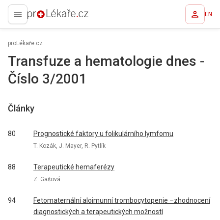
EN
proLékaře.cz
proLékaře.cz
Transfuze a hematologie dnes -
Číslo 3/2001
Články
80
Prognostické faktory u folikulárního lymfomu
T. Kozák, J. Mayer, R. Pytlík
88
Terapeutické hemaferézy
Z. Gašová
94
Fetomaternální aloimunní trombocytopenie –zhodnocení
diagnostických a terapeutických možností