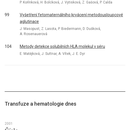
P. Kořínková, H. Bolcková, J. Vytisková, Z. Gašová, P. Calda
99
Vyšetření fetomaternálního krvácení metodousloupcové
aglutinace
J. Masopust, Z. Lasota, P. Biedermann, D. Dušková,
A. Rosenauerová
104
Metody detekce solubilních HLA molekul v séru
E. Matějková, J. Suttnar, A. Vítek, J. E. Dyr
Transfuze a hematologie dnes
2001