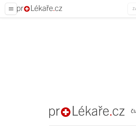
proLékaře.cz
Čl
proLékaře.cz