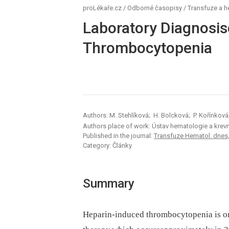
proLékaře.cz
/
Odborné časopisy
/
Transfuze a 
Laboratory Diagnosis
Thrombocytopenia
Authors: M. Stehlíková; H. Bolcková; P. Kořínková
Authors place of work: Ústav hematologie a krevn
Published in the journal:
Transfuze Hematol. dnes,,
Category: Články
Summary
Heparin-induced thrombocytopenia is on