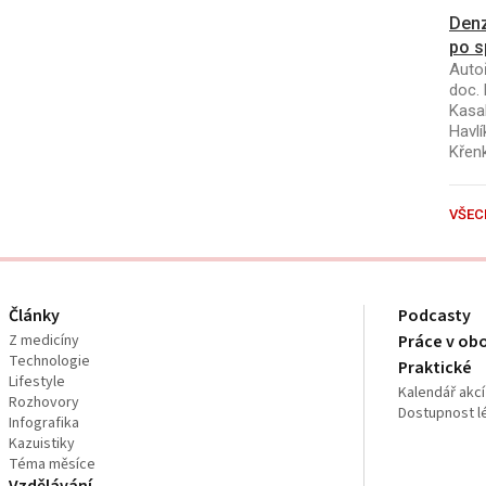
Denz
po s
Autoř
doc. 
Kasal
Havlí
Křen
VŠEC
Články
Podcasty
Z medicíny
Práce v ob
Technologie
Praktické
Lifestyle
Kalendář akcí
Rozhovory
Dostupnost l
Infografika
Kazuistiky
Téma měsíce
Vzdělávání