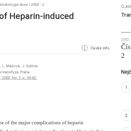
hematologie dnes
/
2002 - 2
ČLÁN
of Heparin-induced
Tra
2002
Čís
České info
2
; L. Mášová; J. Suttnar
Nejč
í transfuze, Praha
 2002, No. 2, p. 59-62.
e of the major complications of heparin