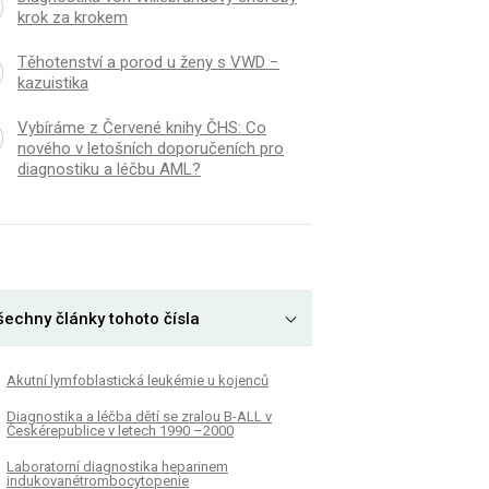
krok za krokem
Těhotenství a porod u ženy s VWD −
kazuistika
Vybíráme z Červené knihy ČHS: Co
nového v letošních doporučeních pro
diagnostiku a léčbu AML?
šechny články tohoto čísla
Akutní lymfoblastická leukémie u kojenců
Diagnostika a léčba dětí se zralou B-ALL v
Českérepublice v letech 1990 –2000
Laboratorní diagnostika heparinem
indukovanétrombocytopenie