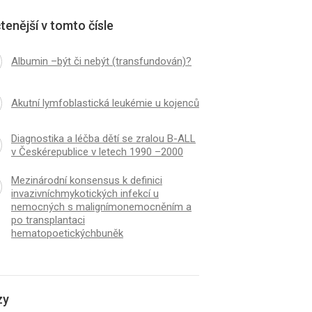
sfundován)?
invazivníchmykotickýc
tenější v tomto čísle
nemocných s
malignímonemocnění
transplantaci
Albumin –být či nebýt (transfundován)?
hematopoetickýchbu
Akutní lymfoblastická leukémie u kojenců
Diagnostika a léčba dětí se zralou B-ALL
v Českérepublice v letech 1990 –2000
Mezinárodní konsensus k definici
invazivníchmykotických infekcí u
nemocných s malignímonemocněním a
po transplantaci
hematopoetickýchbuněk
zy