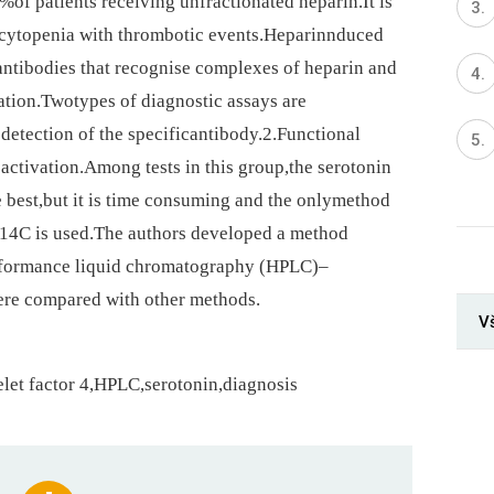
of patients receiving unfractionated heparin.It is
cytopenia with thrombotic events.Heparinnduced
antibodies that recognise complexes of heparin and
ivation.Twotypes of diagnostic assays are
detection of the specificantibody.2.Functional
 activation.Among tests in this group,the serotonin
e best,but it is time consuming and the onlymethod
e 14C is used.The authors developed a method
erformance liquid chromatography (HPLC)–
 were compared with other methods.
V
let factor 4,HPLC,serotonin,diagnosis