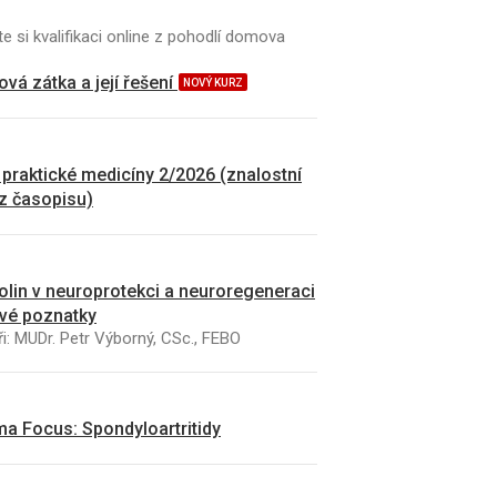
e si kvalifikaci online z pohodlí domova
vá zátka a její řešení
NOVÝ KURZ
 praktické medicíny 2/2026 (znalostní
 z časopisu)
kolin v neuroprotekci a neuroregeneraci
vé poznatky
i: MUDr. Petr Výborný, CSc., FEBO
a Focus: Spondyloartritidy