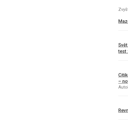
Zvyšt
Mazo
Svět
test
Citi
– no
Autoř
Revm