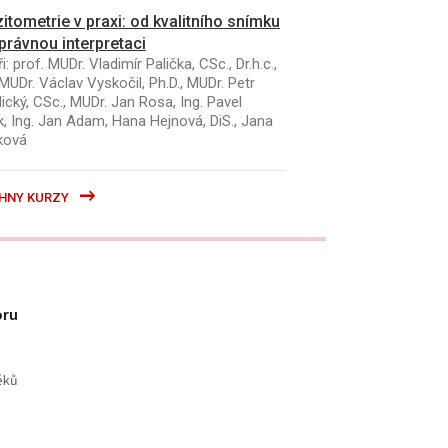
itometrie v praxi: od kvalitního snímku
právnou interpretaci
i: prof. MUDr. Vladimír Palička, CSc., Dr.h.c.,
MUDr. Václav Vyskočil, Ph.D., MUDr. Petr
ický, CSc., MUDr. Jan Rosa, Ing. Pavel
k, Ing. Jan Adam, Hana Hejnová, DiS., Jana
ková
HNY KURZY
oru
éků