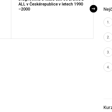
ALL v Českérepublice v letech 1990
(tran
Nejč
–2000
Kur