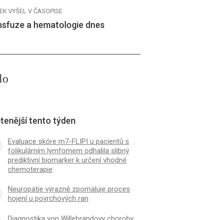
EK VYŠEL V ČASOPISE
nsfuze a hematologie dnes
lo
tenější tento týden
Evaluace skóre m7-FLIPI u pacientů s
folikulárním lymfomem odhalila slibný
prediktivní biomarker k určení vhodné
chemoterapie
Neuropatie výrazně zpomaluje proces
hojení u povrchových ran
Diagnostika von Willebrandovy choroby