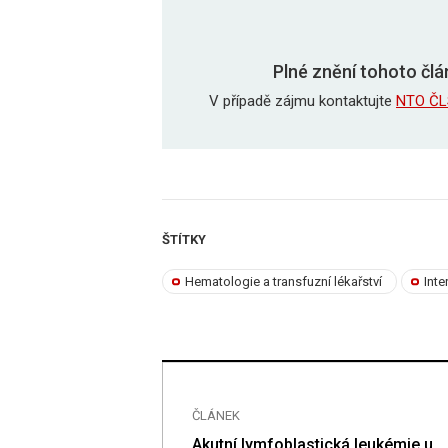
Plné znění tohoto člá
V případě zájmu kontaktujte
NTO ČL
ŠTÍTKY
Hematologie a transfuzní lékařství
Inte
ČLÁNEK
nsus k definici
Akutní lymfoblastická leukémie u