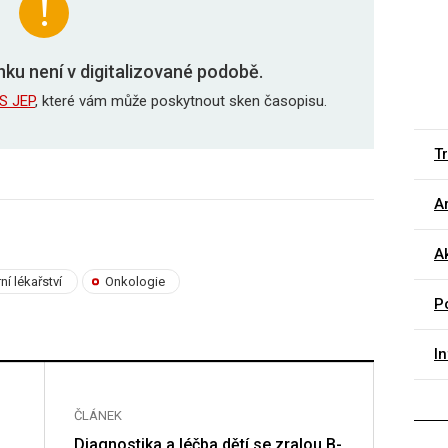
nku není v digitalizované podobě.
S JEP
, které vám může poskytnout sken časopisu.
T
Ar
Ak
rní lékařství
Onkologie
P
I
ČLÁNEK
ČLÁNE
Diagnostika a léčba dětí se zralou B-
Album