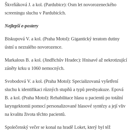
Škvrňáková J. a kol. (Pardubice): Osm let novorozeneckého
screeningu sluchu v Pardubicích.
Nejlepší e-postery
Biskupová V. a kol. (Praha Motol): Gigantický teratom dutiny
ústní u nezralého novorozence.
Markalous B. a kol. (Jindřichův Hradec): Hnisavé až nekrotizující
záněty krku u 1060 nemocných.
Svobodová V. a kol. (Praha Motol): Specializovaná vyšetření
sluchu k identifikaci různých stupňů a typů presbyakuze. Epová
B. a kol. (Praha Motol): Rehabilitace hlasu u pacientů po totální
laryngektomii pomocí personalizované hlasové syntézy a její vliv
na kvalitu života těchto pacientů.
Společenský večer se konal na hradě Loket, který byl též