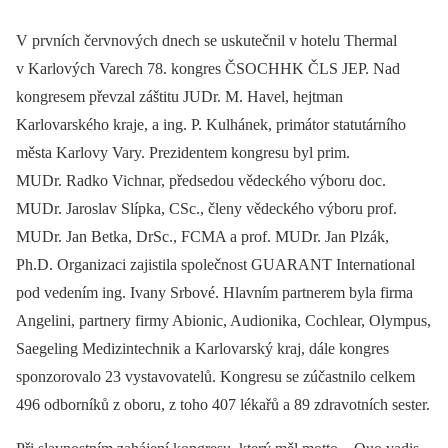
V prvních červnových dnech se uskutečnil v hotelu Thermal
v Karlových Varech 78. kongres ČSOCHHK ČLS JEP. Nad
kongresem převzal záštitu JUDr. M. Havel, hejtman
Karlovarského kraje, a ing. P. Kulhánek, primátor statutárního
města Karlovy Vary. Prezidentem kongresu byl prim.
MUDr. Radko Vichnar, předsedou vědeckého výboru doc.
MUDr. Jaroslav Slípka, CSc., členy vědeckého výboru prof.
MUDr. Jan Betka, DrSc., FCMA a prof. MUDr. Jan Plzák,
Ph.D. Organizaci zajistila společnost GUARANT International
pod vedením ing. Ivany Srbové. Hlavním partnerem byla firma
Angelini, partnery firmy Abionic, Audionika, Cochlear, Olympus,
Saegeling Medizintechnik a Karlovarský kraj, dále kongres
sponzorovalo 23 vystavovatelů. Kongresu se zúčastnilo celkem
496 odborníků z oboru, z toho 407 lékařů a 89 zdravotních sester.