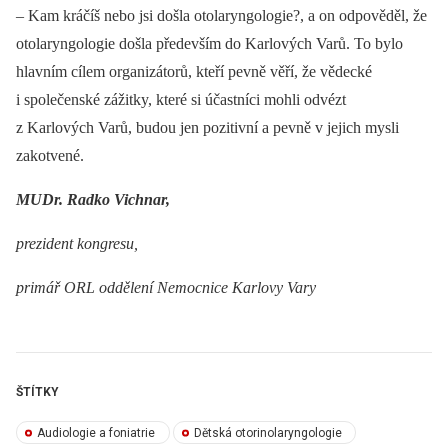
–⁠ Kam kráčíš nebo jsi došla otolaryngologie?, a on odpověděl, že
otolaryngologie došla především do Karlových Varů. To bylo
hlavním cílem organizátorů, kteří pevně věří, že vědecké
i společenské zážitky, které si účastníci mohli odvézt
z Karlových Varů, budou jen pozitivní a pevně v jejich mysli
zakotvené.
MUDr. Radko Vichnar,
prezident kongresu,
primář ORL oddělení Nemocnice Karlovy Vary
ŠTÍTKY
Audiologie a foniatrie
Dětská otorinolaryngologie