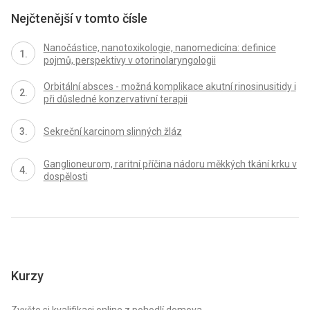
Nejčtenější v tomto čísle
Nanočástice, nanotoxikologie, nanomedicína: definice
pojmů, perspektivy v otorinolaryngologii
Orbitální absces - možná komplikace akutní rinosinusitidy i
při důsledné konzervativní terapii
Sekreční karcinom slinných žláz
Ganglioneurom, raritní příčina nádoru měkkých tkání krku v
dospělosti
Kurzy