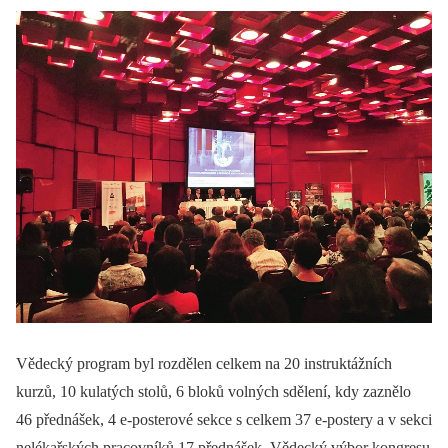
Vědecký program byl rozdělen celkem na 20 instruktážních
kurzů, 10 kulatých stolů, 6 bloků volných sdělení, kdy zaznělo
46 přednášek, 4 e-posterové sekce s celkem 37 e-postery a v sekci
nelékařských pracovníků 17 přednášek. Vědecký výbor kongresu