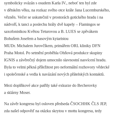
symbolicky svázán s osudem Karla IV., neboť ten byl zde
v dětském věku, na rozkaz svého otce krále Jana Lucemburského,
vězněn. Večer se uskutečnil v prostorách gotického hradu i na
nádvoří, k tanci a poslechu hrály dvě kapely –⁠ Flamingos se
saxofonistkou Květou Teturovou a B. LUES se zpěvákem
Bohušem Josefem a basovým kytaristou
MUDr. Michalem Jurovčíkem, primářem ORL kliniky DFN
Praha Motol. Po setmění proběhla Ohňová produkce skupiny
IGNIS a závěrečný dojem umocnilo slavnostní nasvícení hradu.
Byla to velmi pěkná příležitost pro neformální rozhovory vědecké
i společenské a vedla k navázání nových přátelských kontaktů.
Mezi doplňkové akce patřily také exkurze do Becherovky
a sklárny Moser.
Na závěr kongresu byl osloven předseda ČSOCHHK ČLS JEP,
zda našel odpověď na otázku skrytou v mottu kongresu, tedy