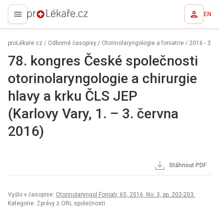
EN
proLékaře.cz
proLékaře.cz
/
Odborné časopisy
/
Otorinolaryngologie a foniatrie
/
2016 - 3
78. kongres České společnosti
otorino­laryngologie a chirurgie
hlavy a krku ČLS JEP
(Karlovy Vary, 1. – 3. června
2016)
Stáhnout PDF
Vyšlo v časopise:
Otorinolaryngol Foniatr, 65, 2016, No. 3, pp. 202-203.
Kategorie: Zprávy z ORL společnosti