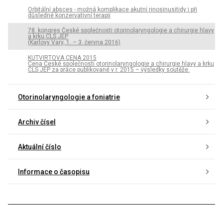
Orbitální absces - možná komplikace akutní rinosinusitidy i při
důsledné konzervativní terapii
78. kongres České společnosti otorino­laryngologie a chirurgie hlavy
a krku ČLS JEP
(Karlovy Vary, 1. – 3. června 2016)
KUTVIRTOVA CENA 2015
Cena České společnosti otorinolaryngologie a chirurgie hlavy a krku
ČLS JEP za práce publikované v r. 2015 – výsledky soutěže.
Otorinolaryngologie a foniatrie
Archiv čísel
Aktuální číslo
Informace o časopisu