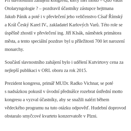
Při slavnostním zahájení kongresu, který měl motto –⁠ Quo vadis
Otolaryngologie ? –⁠ pozdravil účastníky zástupce hejtmana
Jakub Pánik a poté i v převlečení jeho veličenstvo Císař Římský
a Král Český Karel IV., zakladatel Karlových Varů. Této role se
úspěšně zhostil v převlečení ing. Jiří Klsák, náměstek primátora
města, a tento speciální pozdrav byl u příležitosti 700 let narození
monarchy.
Součástí slavnostního zahájení bylo i udělení Kutvirtovy cena za
nejlepší publikaci v ORL oboru za rok 2015.
Prezident kongresu, primář MUDr. Radko Vichnar, se poté
s nadsázkou pokusil v úvodní přednášce rozebrat ústřední motto
kongresu a vyzval účastníky, aby se snažili nalézt během
vědeckého programu na tuto otázku odpověď. Hudební doprovod
obstaralo smyčcové kvarteto konzervatoře v Plzni.