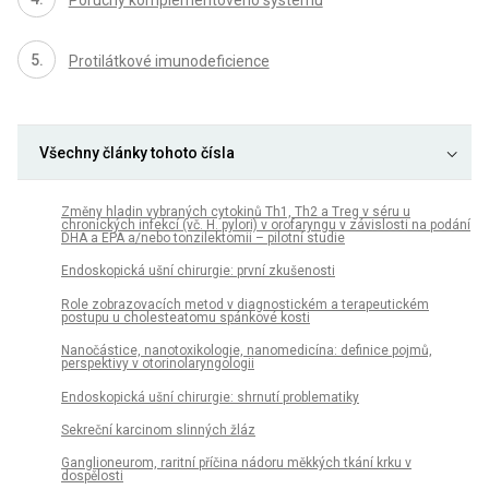
Protilátkové imunodeficience
Všechny články tohoto čísla
Změny hladin vybraných cytokinů Th1, Th2 a Treg v séru u
chronických infekcí (vč. H. pylori) v orofaryngu v závislosti na podání
DHA a EPA a/nebo tonzilektomii – pilotní studie
Endoskopická ušní chirurgie: první zkušenosti
Role zobrazovacích metod v diagnostickém a terapeutickém
postupu u cholesteatomu spánkové kosti
Nanočástice, nanotoxikologie, nanomedicína: definice pojmů,
perspektivy v otorinolaryngologii
Endoskopická ušní chirurgie: shrnutí problematiky
Sekreční karcinom slinných žláz
Ganglioneurom, raritní příčina nádoru měkkých tkání krku v
dospělosti