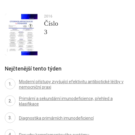
2016
Číslo
3
Nejčtenější tento týden
Moderní přístupy zvyšující efektivitu antibiotické léčby v
nemocniční praxi
Primární a sekundární imunodeficience, přehled a
klasifikace
Diagnostika primárních imunodeficiencí
Poruchy komplementového systému