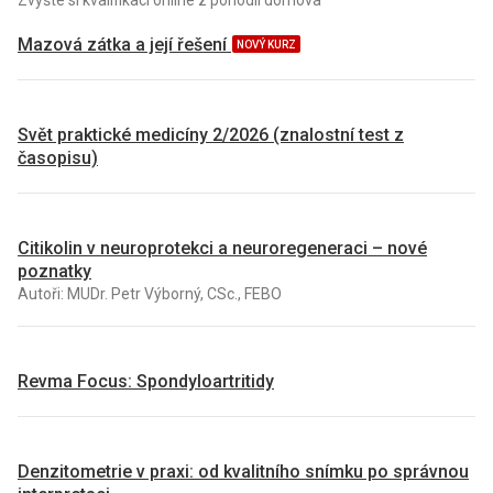
Zvyšte si kvalifikaci online z pohodlí domova
Mazová zátka a její řešení
NOVÝ KURZ
Svět praktické medicíny 2/2026 (znalostní test z
časopisu)
Citikolin v neuroprotekci a neuroregeneraci – nové
poznatky
Autoři: MUDr. Petr Výborný, CSc., FEBO
Revma Focus: Spondyloartritidy
Denzitometrie v praxi: od kvalitního snímku po správnou