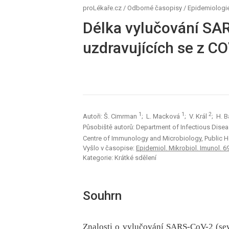
proLékaře.cz
/
Odborné časopisy
/
Epidemiologie
Délka vylučování SA
uzdravujících se z C
1
1
2
Autoři: Š. Cimrman
; L. Macková
; V. Král
; H. 
Působiště autorů: Department of Infectious Dise
Centre of Immunology and Microbiology, Public H
Vyšlo v časopise:
Epidemiol. Mikrobiol. Imunol. 69
Kategorie: Krátké sdělení
Souhrn
Znalosti o vylučování SARS-CoV-2 (sev