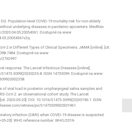
s DG.
Population-level COVID-19 mortality risk for non-elderly
s without underlying diseases in pandemic epicenters
.
MedRxiv
.1101/2020.04.05.20054361. Dostupné na www:
4.05.20054361v2q.
oV-2 in Different Types of Clinical Specimens. JAMA [online]. [cit.
 0098-7484. Dostupné na www:
e/2762997.
ost response. The Lancet Infectious Diseases [online],
016/S1473-3099(20)30235-8. ISSN 14733099. Dostupné na www:
73309920302358.
es of viral load in posterior oropharyngeal saliva samples and
RS-CoV-2: an observational cohort study. The Lancet
 [cit. 2020-05-20]. DOI: 10.1016/S1473-3099(20)30196-1. ISSN
lsevier.com/retrieve/pii/S1473309920301961.
iratory infection (SARI) when COVID-19 disease is suspected.
2020-05-20]. WHO reference number: WHO/2019-