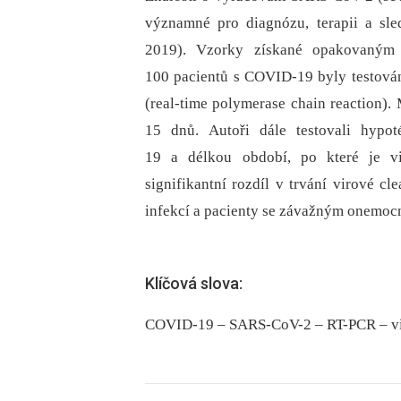
významné pro diagnózu, terapii a sl
2019). Vzorky získané opakovaným
100 pacientů s COVID-19 byly testov
(real-time polymerase chain reaction)
15 dnů. Autoři dále testovali hyp
19 a délkou období, po které je vir
signifikantní rozdíl v trvání virové 
infekcí a pacienty se závažným onemoc
Klíčová slova:
COVID-19 – SARS-CoV-2 – RT-PCR – vir