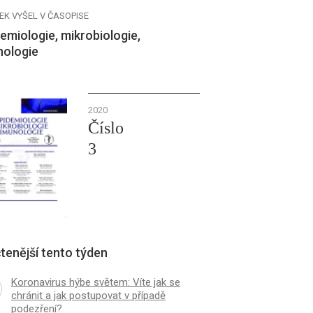
EK VYŠEL V ČASOPISE
emiologie, mikrobiologie,
nologie
2020
Číslo
3
tenější tento týden
Koronavirus hýbe světem: Víte jak se
chránit a jak postupovat v případě
podezření?