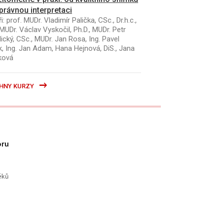
právnou interpretaci
i: prof. MUDr. Vladimír Palička, CSc., Dr.h.c.,
MUDr. Václav Vyskočil, Ph.D., MUDr. Petr
ický, CSc., MUDr. Jan Rosa, Ing. Pavel
k, Ing. Jan Adam, Hana Hejnová, DiS., Jana
ková
HNY KURZY
oru
éků