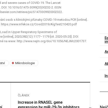
mild and severe cases of COVID-19. The Lancet
20]. DOI: 10.1016/S1473-3099(20)30232-2. ISSN
lsevier.com/retrieve/pii/S1473309920302322.
ování osob s klinickými příznaky COVID-19 metodou PCR [online].
ww: https://www.infekce.cz/Covid2019/AlgTest210420.pdf
al Load in Upper Respiratory Specimens of
e [online], 2020;382(12):1177–1179 [cit. 2020-05-20]. DOI:
E
i
né na www: http://www.nejm.org/doi/10.1056/NEJMc2001737.
Ar
ství
Mikrobiologie
Ak
I
ČLÁNEK
ČLÁNE
Increase in RNASEL gene
Séropr
Nejč
ní
expression by miR-29-3p inhibitors
spaln