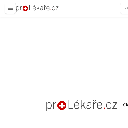
proLékaře.cz
Čl
proLékaře.cz