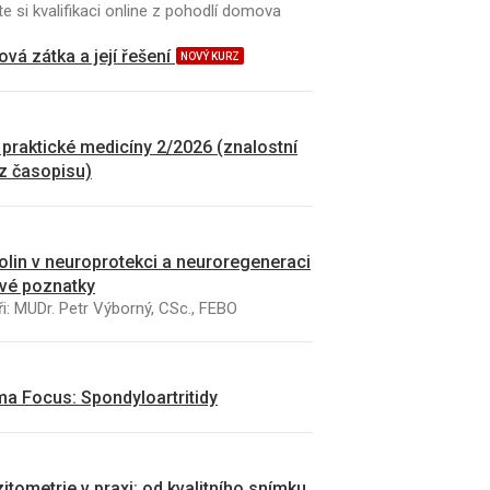
e si kvalifikaci online z pohodlí domova
vá zátka a její řešení
NOVÝ KURZ
 praktické medicíny 2/2026 (znalostní
 z časopisu)
kolin v neuroprotekci a neuroregeneraci
vé poznatky
i: MUDr. Petr Výborný, CSc., FEBO
a Focus: Spondyloartritidy
itometrie v praxi: od kvalitního snímku