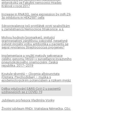
enterokoků ve Fakultní nemocnici Hradec
Králové v roce 2017
Increase in RNASEL gene expression by miR-29-
3p inhibitors in HEK293T cells
Séroprevalence IgG protilátek proti spalničkám
u zaměstnanců Nemocnice Strakonice, a.s.
Mohou hodnoty biomarkerů, imitující
gramnegativní zánětlivou odpověď, negativně
ovlivnit iniciální volbu antibiotika u pacientů se
sepsí vyvolanou Streptococcus pyogenes?
Implementace a využití metody sekvenace
celého genomu (WGS) v surveillance invazivního
pneumokokového onemocnění, Česká
republika, 2017–2019
Koutule skvrnitá – Clogmia albipunctata
(Diptera: Psychodidae) – muška s
epidemiologickým potenciálem a rizikem myiáz
Délka vylučování SARS-CoV-2 u pacientů
uzdravujících se z COVID-19
Jubileum profesora Vladimíra Vonky
Životní jubileum RNDr. Vratislava Němečka, CSc.