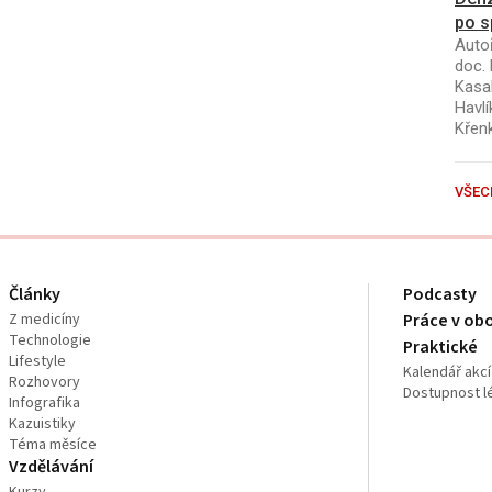
po s
Autoř
doc. 
Kasal
Havlí
Křen
VŠEC
Články
Podcasty
Z medicíny
Práce v ob
Technologie
Praktické
Lifestyle
Kalendář akcí
Rozhovory
Dostupnost l
Infografika
Kazuistiky
Téma měsíce
Vzdělávání
Kurzy