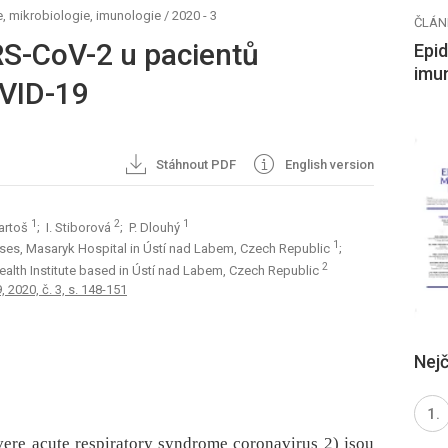
, mikrobiologie, imunologie
/
2020 - 3
ČLÁN
RS-CoV-2 u pacientů
Epid
imu
OVID-19
Stáhnout PDF
English version
1
2
1
Bartoš
; I. Stiborová
; P. Dlouhý
1
ases, Masaryk Hospital in Ústí nad Labem, Czech Republic
;
2
ealth Institute based in Ústí nad Labem, Czech Republic
, 2020, č. 3, s. 148-151
Nejč
ere acute respiratory syndrome coronavirus 2) jsou