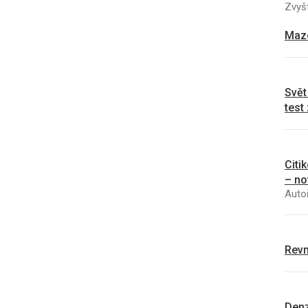
Zvyšt
Mazo
Svět
test
Citi
– no
Autoř
Revm
Denz