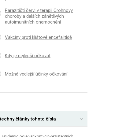
Parazitičtí červi v terapii Crohnovy
choroby a dalších zánětlivých
autoimunitních onemocnění
Vakcíny proti klíšťové encefalitidě
Kdy je nejlepší očkovat
Možné vedlejší účinky očkování
šechny články tohoto čísla
Epidemiologie vankomycin-rezistentních