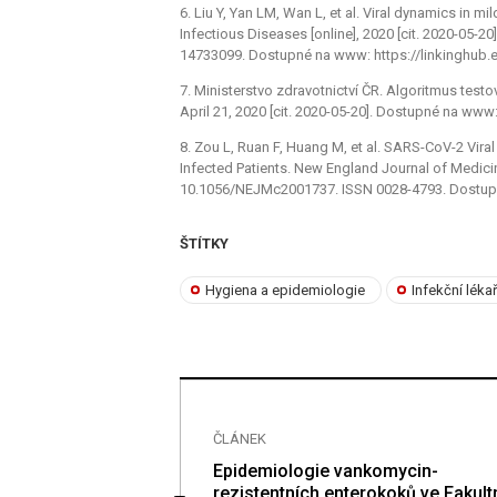
6. Liu Y, Yan LM, Wan L, et al. Viral dynamics in 
Infectious Diseases [online], 2020 [cit. 2020-05-
14733099. Dostupné na www: https://linkinghub.e
7. Ministerstvo zdravotnictví ČR. Algoritmus test
April 21, 2020 [cit. 2020-05-20]. Dostupné na w
8. Zou L, Ruan F, Huang M, et al. SARS-CoV-2 Vir
Infected Patients. New England Journal of Medicin
10.1056/NEJMc2001737. ISSN 0028-4793. Dostup
ŠTÍTKY
Hygiena a epidemiologie
Infekční lékař
ČLÁNEK
: zemřel doc.
Epidemiologie vankomycin-
držálek, CSc.
rezistentních enterokoků ve Fakult