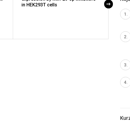
in HEK293T cells
Nemoc
Kur