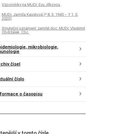
Vzpomínky na MUDr. Evu Jílkovou
MUDr. Jarmila Kaustová (* 8. 3. 1945 – † 1. 5.
2020)
Smuteční oznámení: zemřel doc. MUDr. Vlastimil
Obdržálek, CSc.
pidemiologie, mikrobiologie,
munologie
chiv čísel
tuální číslo
nformace o časopisu
K
ČLÁNEK
evalence IgG protilátek proti
Mohou hodnoty biomark
tenější v tomto čísle
ičkám u zaměstnanců
gramnegativní zánětl