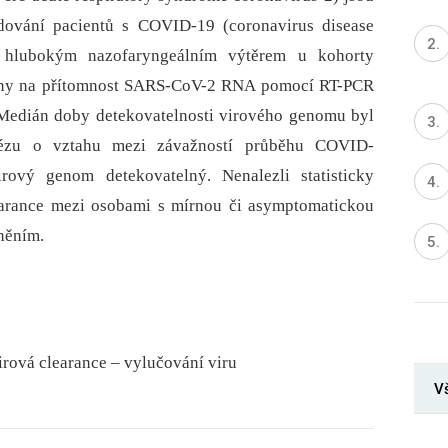
edování pacientů s COVID-19 (coronavirus disease
 hlubokým nazofaryngeálním výtěrem u kohorty
ány na přítomnost SARS-CoV-2 RNA pomocí RT-PCR
. Medián doby detekovatelnosti virového genomu byl
otézu o vztahu mezi závažností průběhu COVID-
ový genom detekovatelný. Nenalezli statisticky
clearance mezi osobami s mírnou či asymptomatickou
něním.
ová clearance – vylučování viru
V