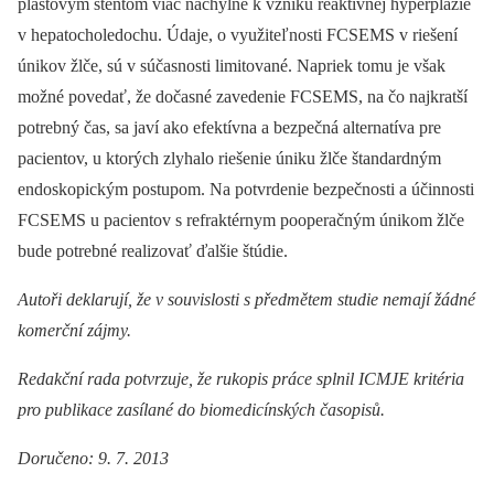
plastovým stentom viac náchylné k vzniku reaktívnej hyperplázie
v hepatocholedochu. Údaje, o využiteľnosti FCSEMS v riešení
únikov žlče, sú v súčasnosti limitované. Napriek tomu je však
možné povedať, že dočasné zavedenie FCSEMS, na čo najkratší
potrebný čas, sa javí ako efektívna a bezpečná alternatíva pre
pacientov, u ktorých zlyhalo riešenie úniku žlče štandardným
endoskopickým postupom. Na potvrdenie bezpečnosti a účinnosti
FCSEMS u pacientov s refraktérnym pooperačným únikom žlče
bude potrebné realizovať ďalšie štúdie.
Autoři deklarují, že v souvislosti s předmětem studie nemají žádné
komerční zájmy.
Redakční rada potvrzuje, že rukopis práce splnil ICMJE kritéria
pro publikace zasílané do biomedicínských časopisů.
Doručeno: 9. 7. 2013