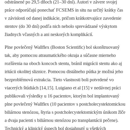
odstránené po 29,5 dňoch (21–30 dní). Autori v závere svojej
práce odporúčajú ponechať FCSEMS in situ na určitý krátky čas
v závislosti od danej indikácie, pričom krátkotrvajúce zavedenie
stentov (do 30 dní) podľa nich nebolo sprevádzané výskytom
žiadnych včasných a ani ne­skorých komplikácií.
Plne povlečený Wallflex (Boston Scientific) bol skonštruovaný
tak, aby pomocou atraumatického okraja a súčasne mierneho
rozšírenia na oboch koncoch stentu, bránil migrácii stentu ako aj
iritácii okolitej sliznice. Pomocou distálneho pútka je možná jeho
bezproblémová extrakcia. Tieto vlastnosti boli potvrdené vo
viacerých štúdiách [14,15]. Luigiano et al [15] v nedávnej práci
publikovali výsledky u 16 pacientov, ktorým bol implantovaný
plne povlečený Wallflex (10 pacientov s postcholecystektomickou
biliárnou stenózou, štyria s postcholecystektomickým únikom žlče
a dvaja pacienti s biliárnou stenózou po transplantácii pečene).
Technický a klinický úspech bol dosiahnutý u všetkých