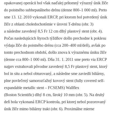
opakovanej operácii bol však naďalej prítomný výrazný únik žlče
do poist­ného subhepa­tálneho drénu (denne 800–1 000 ml). Preto
sme 13. 12. 2010 vykonali ERCP, pri ktorom bol potvrdený únik
žlče z oblasti choledochotómie v úrovni ­T-drénu (obr. 3)
a následne zavedený 8,5 Fr 12 cm dlhý plastový stent (obr. 4).
Počas nasledujú­cich štyroch týždňov došlo prechodne k poklesu
výdaja žlče do poist­ného drénu (cca 200–400 ml/deň), avšak po
tomto prechodnom období, došlo znova k výraznému úniku žlče
(denne cca 800–1 000 ml). Dňa 31. 1. 2011 sme preto via ERCP
najprv extrahovali pôvodne zavedený 8,5 Fr plastový stent, ktorý
bol in situ a nebol obturovaný, a následne sme zaviedli biliárny,
plne povlečený samorozťažný kovový stent (fully covered self-
expandable metallic stent –⁠ FCSEMS) Wallflex
(Boston Scientific) dlhý 8 cm, široký 10 mm (obr. 5). Na druhý
deň bola vykonaná ERCP kontrola, pri ktorej nebol pozorovaný
únik žlče mimo bi­liárny trakt (obr. 6). Proximálne mierne