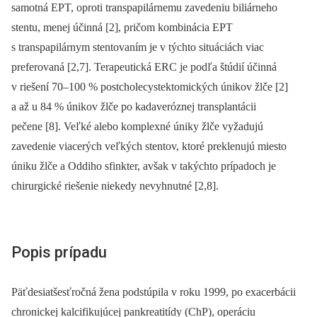
samotná EPT, oproti transpapilárnemu zavedeniu biliárneho
stentu, menej účinná [2], pričom kombinácia EPT
s transpapilárnym stentovaním je v týchto situáciách viac
preferovaná [2,7]. Terapeutická ERC je podľa štúdií účinná
v riešení ­70–100 % postcholecystektomických únikov žlče [2]
a až u 84 % únikov žlče po kadaveróznej transplantácii
pečene [8]. Veľké alebo komplexné úniky žlče vyžadujú
zavedenie viacerých veľkých stentov, ktoré preklenujú miesto
úniku žlče a Oddiho sfinkter, avšak v takýchto prípadoch je
chirurgické riešenie niekedy nevyhnutné [2,8].
Popis prípadu
Päťdesiatšesťročná žena podstúpila v roku 1999, po exacerbácii
chronickej kalcifikujúcej pankreatitídy (ChP), operáciu