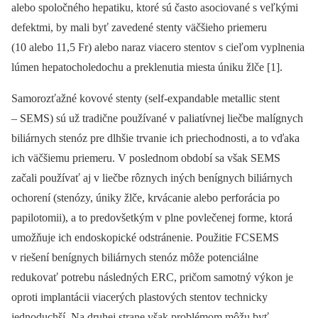
alebo spoločného hepatiku, ktoré sú často asociované s veľkými
defektmi, by mali byť zavedené stenty väčšieho priemeru
(10 alebo 11,5 Fr) alebo naraz viacero stentov s cieľom vyplnenia
lúmen hepatocholedochu a preklenutia miesta úniku žlče [1].
Samorozťažné kovové stenty (self-expandable metallic stent
–⁠ SEMS) sú už tradične používané v paliatívnej liečbe malígnych
biliárnych stenóz pre dlhšie trvanie ich priechodnosti, a to vďaka
ich väčšiemu priemeru. V poslednom období sa však SEMS
začali používať aj v liečbe rôznych iných benígnych biliárnych
ochorení (stenózy, úniky žlče, krvácanie alebo perforácia po
papilotomii), a to predovšetkým v plne povlečenej forme, ktorá
umožňuje ich endoskopické odstránenie. Použitie ­FCSEMS
v riešení benígnych biliárnych stenóz môže potenciálne
redukovať potrebu následných ERC, pričom samotný výkon je
oproti implantácii via­cerých plastových stentov technicky
jednoduchší. Na druhej strane však problémom môžu byť