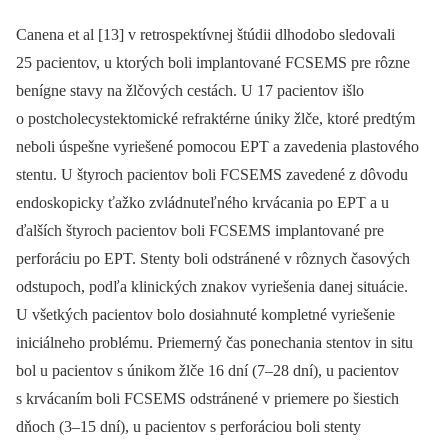
Canena et al [13] v retrospektívnej štúdii dlhodobo sledovali
25 pacientov, u ktorých boli implantované FCSEMS pre rôzne
benígne stavy na žlčových cestách. U 17 pacientov išlo
o postcholecystektomické refraktérne úniky žlče, ktoré predtým
neboli úspešne vyriešené pomocou EPT a zavedenia plastového
stentu. U štyroch pacientov boli FCSEMS zavedené z dôvodu
endoskopicky ťažko zvládnuteľného krvácania po EPT a u
ďalších štyroch pacientov boli FCSEMS implantované pre
perforáciu po EPT. Stenty boli odstránené v rôznych časových
odstupoch, podľa klinických znakov vyriešenia danej si­tuácie.
U všetkých pacientov bolo dosiahnuté kompletné vyriešenie
iniciálneho problému. Priemerný čas ponechania stentov in situ
bol u pa­cientov s únikom žlče 16 dní (7–28 dní), u pacientov
s krvácaním boli FCSEMS odstránené v priemere po šiestich
dňoch (3–15 dní), u pa­cientov s perforáciou boli stenty