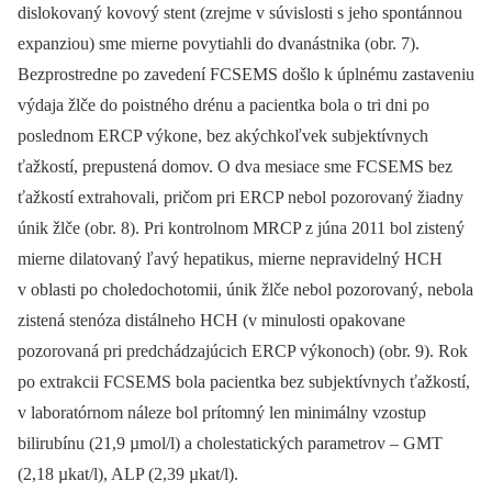
dislokovaný kovový stent (zrejme v súvislosti s jeho spontánnou
expanziou) sme mierne povytiahli do dvanástnika (obr. 7).
Bezprostredne po zavedení FCSEMS došlo k úplnému zastaveniu
výdaja žlče do poistného drénu a pacientka bola o tri dni po
poslednom ERCP výkone, bez akýchkoľvek subjektívnych
ťažkostí, prepustená domov. O dva mesiace sme FCSEMS bez
ťažkostí extrahovali, pričom pri ERCP nebol pozorovaný žia­dny
únik žlče (obr. 8). Pri kontrolnom MRCP z júna 2011 bol zistený
mierne dilatovaný ľavý hepatikus, mierne nepravidelný HCH
v oblasti po choledochotomii, únik žlče nebol pozorovaný, nebola
zistená stenóza distálneho HCH (v minulosti opakovane
pozorovaná pri predchádzajúcich ERCP výkonoch) (obr. 9). Rok
po extrakcii FCSEMS bola pacientka bez subjektívnych ťažkostí,
v laboratórnom náleze bol prítomný len minimálny vzostup
bilirubínu (21,9 µmol/l) a cholestatických parametrov –⁠ GMT
(2,18 µkat/l), ALP (2,39 µkat/l).