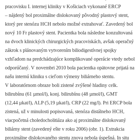
pracovisku I. internej kliniky v Košiciach vykonané ERCP
–⁠ nájdený bol proximálne dislokovaný pôvodný plastový stent,
ktorý pre stenózu HCH nebolo možné extrahovať. Zavedený bol
nový 10 Fr plastový stent. Pacientka bola následne konzultovaná
na dvoch klinických chirurgických pracoviskách, avšak operačný
zákrok s plánovaným vytvorením biliodigestívnej spojky
vzhľadom na predchádzajúce komplikované operácie vtedy nebol
odporúčaný. V novembri 2010 bola pacientka opätovne prijatá na
našu internú kliniku s cieľom výmeny biliárneho stentu.
V laboratórnom obraze boli zistené zvýšené hladiny celk.
bilirubínu (61 µmol/l), konj. bilirubínu (48 µmol/l), GMT
(12,44 µkat/l), ALP (5,19 µkat/l), CRP (22 mg/l). Pri ERCP bola
zistená, už v minulosti popisovaná, stenóza distálneho HCH,
viacpočetná choledocholitiáza ako aj proximálne dislokovaný
biliárny stent (zavedený ešte v roku 2006) (obr. 1). Extrakcia
proximálne dislokovaného stentu znova nebola úspešná. In situ