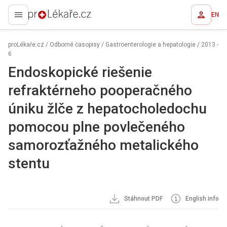
EN
proLékaře.cz
proLékaře.cz
/
Odborné časopisy
/
Gastroenterologie a hepatologie
/
2013 -
6
Endoskopické riešenie
refraktérneho pooperačného
úniku žlče z hepatocholedochu
pomocou plne povlečeného
samorozťažného metalického
stentu
Stáhnout PDF
English info