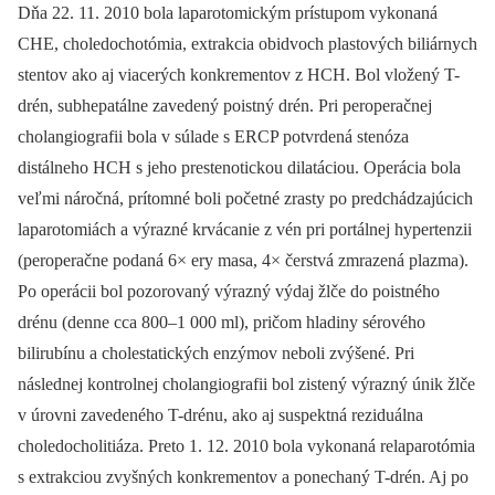
Dňa 22. 11. 2010 bola laparotomickým prístupom vykonaná
CHE, choledochotómia, extrakcia obidvoch plastových biliárnych
stentov ako aj via­cerých konkrementov z HCH. Bol vložený T-
drén, subhepatálne zavedený poistný drén. Pri peroperačnej
cholangiografii bola v súlade s ERCP potvrdená stenóza
distálneho HCH s jeho prestenotickou dilatáciou. Operácia bola
veľmi náročná, prítomné boli početné zrasty po predchádzajúcich
laparotomiách a výrazné krvácanie z vén pri portálnej hypertenzii
(peroperačne podaná 6× ery masa, 4× čerstvá zmrazená plazma).
Po operácii bol pozorovaný výrazný výdaj žlče do poistného
drénu (denne cca 800–1 000 ml), pričom hladiny sérového
bilirubínu a cholestatických enzýmov neboli zvýšené. Pri
následnej kontrolnej cholangiografii bol zistený výrazný únik žlče
v úrovni zavedeného T-drénu, ako aj suspektná reziduálna
choledocholitiáza. Preto 1. 12. 2010 bola vykonaná relaparotómia
s extrakciou zvyšných konkrementov a ponechaný T-drén. Aj po