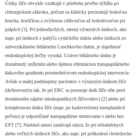
Úniky žlče obvykle vznikajú v priebehu prvého týždňa po
chirurgickom zákroku, pričom sa klinicky prezentujú bolesťou
brucha, horúčkou a zvýšenou citlivosťou až bolestivosťou pri
palpácii [3]. Pri jednoduchých, menej výrazných únikoch, ako
napr. pri únikoch z pahýľa cystického duktu alebo únikoch zo
subvezikálneho biliárneho Lusch­kovho duktu, je úspešnosť
endoskopickej liečby vysoká. Uzáver biliárneho úniku je
dosiahnutý znížením alebo úplnou elimináciou transpapilárneho
tlakového gradientu prostredníctvom endoskopickej intervencie.
Avšak u malej podskupiny pacientov s výrazným únikom žlče
(definovaným tak, že pri ERC sa pozoruje únik žlče ešte pred
dosiahnutím náplne intrahepatálnych žlčovodov) [2] alebo pri
komplexnom úniku žlče (napr. po kadaveróznej transplantácii
pečene) je odporúčané transpapilárne stentovanie s alebo bez
EPT [7]. Niektorí autori zastávajú názor, že pri refraktérnych
alebo veľkých únikoch žlče, ako napr. pri poškodení choledochu