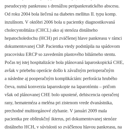
pseudocysty pankreasu s drenážou peripankreatického abscesu.
Od roku 2004 bola liečená na diabetes mellitus II. typu komp.
inzulínom. V októbri 2006 bola u pacientky diagnostikovaná
cholecystolitiáza (CHCL) ako aj stenóza distálneho
hepatocholedochu (HCH) pri zväčšenej hlave pan­kreasu v rámci
dokumentovanej ChP. Pacientka vtedy podstúpila na spádovom
pracovisku ERCP so zavedením plastového biliárneho stentu.
Počas tej istej hospitalizácie bola plánovaná laparoskopická CHE,
avšak v priebehu operácie došlo k závažným perioperačným
a následne aj pooperačným komplikáciám: perforácia hrubého
čreva, nutná konverzia laparoskopie na laparotómiu –⁠ pričom
však od plánovanej CHE bolo upustené, dehiscencia operačenj
rany, hemateméza a meléna pri zistenom vrede dvanástnika,
prechodné multiorgánové zlyhanie. V januári 2009 mala
pacientka pre obštrukčný ikterus, pri dokumentovanej stenóze
distálneho HCH, v súvislosti so zväčšenou hlavou pankreasu, na