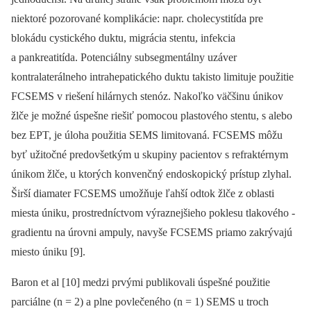
niektoré pozorované komplikácie: napr. cholecystitída pre
blokádu cystického duktu, migrácia stentu, infekcia
a pankreatitída. Potenciálny subsegmentálny uzáver
kontralaterálneho intrahepatického duktu takisto limituje použitie
FCSEMS v riešení hilárnych stenóz. Nakoľko väčšinu únikov
žlče je možné úspešne riešiť pomocou plastového stentu, s alebo
bez EPT, je úloha použitia SEMS limitovaná. ­FCSEMS môžu
byť užitočné predovšetkým u skupiny pa­cientov s refraktérnym
únikom žlče, u ktorých konvenčný endoskopický prístup zlyhal.
Širší diamater FCSEMS umožňuje ľahší odtok žlče z oblasti
miesta úniku, prostredníctvom výraznejšieho poklesu tlakového ­
gradientu na úrovni ampuly, navyše FCSEMS priamo zakrývajú
miesto úniku [9].
Baron et al [10] medzi prvými pub­likovali úspešné použitie
parciálne (n = 2) a plne povlečeného (n = 1) SEMS u troch