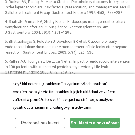
3. Barkun AN, Rezieg M, Mehta SN et al. Postcholecystectomy biliary leaks
in the laparoscopic era: risk factors, presentation, and management. McGill
Gallstone Treatment Group. Gastrointest Endosc 1997; 45(3): 277–282.
4. Shah JN, Ahmad NA, Shetty K et al. Endo­scopic management of biliary
complications after adult living donor liver transplantation. Am
J Gastroenterol 2004; 99(7): 1291–1295.
5. Bhattacharjya S, Puleston J, Davidson BR et al. Outcome of early
endoscopic biliary drainage in the management of bile leaks after hepatic
resection. Gastrointest Endosc 2003; 57(4): 526–530.
6. Kaffes AJ, Hourigan L, De Luca N et al. Impact of endoscopic intervention
in 100 patients with suspected postcholecystectomy bile leak.
Gastrointest Endosc 2005; 61(2): 269–275.
7. Simmons DT, Petersen BT, Gostout CJ et al. Risk of pancreatitis
Když kliknete na „Souhlasím“ s využitím všech souborů
following endo­scopically placed large-bore plastic biliary stents with and
cookies, poskytnete tím souhlas k jejich ukládání ve vašem
without biliary sphincterotomy for management of postoperative bile leaks.
Surg Endosc 2008; 22(6): 1459–1463.
zařízení a pomůže to s vaší navigací na stránce, s analýzou
8. Pfau PR, Kochman ML, Lewis JD et al. Endoscopic management of
využití dat a našimi marketingovými aktivitami.
postoperative biliary complications in orthotopic liver transplantation.
Gastrointest Endosc 2000; 52(1): 55–63.
Podrobné nastavení
Souhlasím a pokračovat
9. Pausawasadi N, Soontornmanokul T, Rerknimitr R. Role of fully covered
self-­-expandable metal stent for treatment of benign biliary strictures and