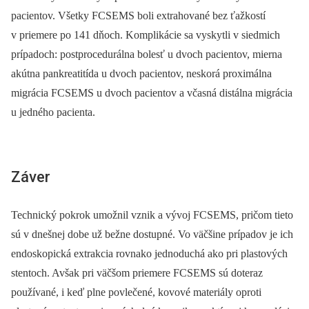
pacientov. Všetky FCSEMS boli extrahované bez ťažkostí
v priemere po 141 dňoch. Komplikácie sa vyskytli v siedmich
prípadoch: postprocedurálna bolesť u dvoch pacientov, mierna
akútna pankreatitída u dvoch pacientov, neskorá proximálna
migrácia FCSEMS u dvoch pacientov a včasná distálna migrácia
u jedného pacienta.
Záver
Technický pokrok umožnil vznik a vývoj FCSEMS, pričom tieto
sú v dnešnej dobe už bežne dostupné. Vo väčšine prípadov je ich
endoskopická extrakcia rovnako jednoduchá ako pri plastových
stentoch. Avšak pri väčšom priemere FCSEMS sú doteraz
používané, i keď plne povlečené, kovové materiály oproti