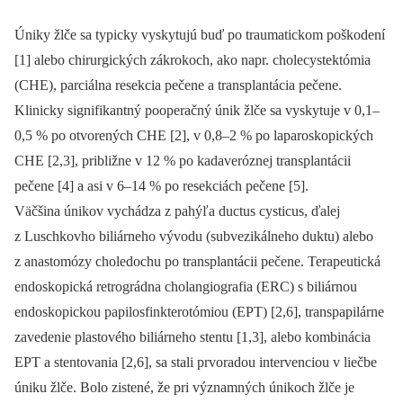
Úniky žlče sa typicky vyskytujú buď po traumatickom poškodení
[1] alebo chirurgických zákrokoch, ako napr. cholecystektómia
(CHE), parciálna resekcia pečene a transplantácia pečene.
Klinicky signifikantný pooperačný únik žlče sa vyskytuje v 0,1–
0,5 % po otvorených CHE [2], v 0,8–2 % po laparoskopických
CHE [2,3], približne v 12 % po kadaveróznej transplantácii
pečene [4] a asi v 6–14 % po resekciách pečene [5].
Väčšina únikov vychádza z pahýľa ductus cysticus, ďalej
z Luschkovho biliárneho vývodu (subvezikálneho duktu) alebo
z anastomózy choledochu po transplantácii pečene. Terapeutická
endoskopická retrográdna cholangio­grafia (ERC) s biliárnou
endoskopickou papilosfinkterotómiou (EPT) [2,6], transpapilárne
zavedenie plastového biliárneho stentu [1,3], alebo kombinácia
EPT a stentovania [2,6], sa stali prvoradou intervenciou v liečbe
úniku žlče. Bolo zistené, že pri významných únikoch žlče je