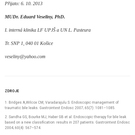
Přijato: 6. 10. 2013
MUDr. Eduard Veseliny, PhD.
I. interná klinika LF UPJŠ a UN L. Pasteura
Tr. SNP 1, 040 01 Košice
veseliny@yahoo.com
ZDROJE
1. Bridges A,Wilcox CM, Varadarajulu S. Endoscopic management of
traumatic bile leaks. Gastrointest Endosc 2007; 65(7): 1081–1085.
2. Sandha GS, Bourke MJ, Haber GB et al. Endoscopic therapy for bile leak
based on a new classification: results in 207 patients. Gastrointest Endosc
2004; 60(4): 567–574.