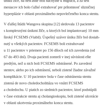
úniku žlče, na nešťastie boli náchylné k migrácii, a za šesť
mesiacov ich bolo ťažké extrahovať pre prítomnosť slizničnej
hyperplázie v oblasti proximálneho nepovlečeného konca stentu.
V ďalšej štúdii Wangova skupina [12] sledovala 13 pacientov
s komplexnými únikmi žlče, u ktorých bol implantovaný 10 mm
široký FCSEMS (Viabil). Úspešný uzáver úniku žlče bol dosiah­
nutý u všetkých pacientov. ­FCSEMS boli extrahované
u 11 pacientov v prie­mere po 156 dňoch od ich zavedenia (od
67 do 493 dní). Dvaja pacienti zomreli v inej súvislosti ešte
predtým, než u nich boli FCSEMS odstránené. Po zavedení
stentov, alebo po ich odstránení, neboli zistené žiadne závažné
komplikácie. U 10 pa­cientov bola v čase odstránenia stentu
zistená de novo choledocholitiáza vo ­vnútri ­FCSEMS
a choledochu. U piatich zo siedmich pacientov, ktorí podstúpili
v čase extrakcie stentu aj cholangioskopiu, boli zistené ulcerácie
v oblasti ukotvenia proximálneho konca stentu.