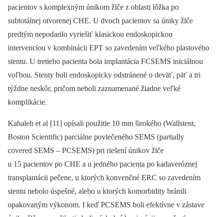
pacientov s komplexným únikom žlče z oblasti lôžka po
subtotálnej otvorenej CHE. U dvoch pacientov sa úniky žlče
predtým nepodarilo vyrie­šiť klasickou endoskopickou
intervenciou v kombinácii EPT so zavedením veľkého plastového
stentu. U tretieho pacienta bola implantácia FCSEMS iniciálnou
voľbou. Stenty boli endoskopicky odstránené o deväť, päť a tri
týždne neskôr, pričom neboli zaznamenané ­žiadne veľké
komplikácie.
Kahaleh et al [11] opísali použitie 10 mm širokého (Wallstent,
Boston Scientific) parciálne povlečeného SEMS (partially
covered SEMS –⁠ ­PCSEMS) pri riešení únikov žlče
u 15 pacientov po CHE a u jedného pacienta po kadaveróznej
transplantácii pečene, u ktorých konvenčné ERC so zavedením
stentu nebolo úspešné, alebo u ktorých komorbidity bránili
opakovaným výkonom. I keď PCSEMS boli efektívne v zástave