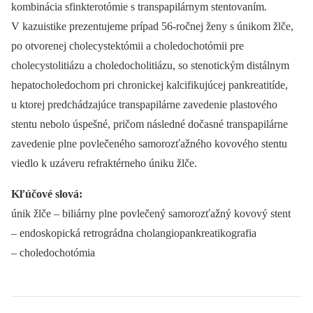
kombinácia sfinkterotómie s transpapilárnym stentovaním.
V kazuistike prezentujeme prípad 56-ročnej ženy s únikom žlče,
po otvorenej cholecystektómii a choledochotómii pre
cholecystolitiázu a choledocholitiázu, so stenotickým distálnym
hepatocholedochom pri chronickej kalcifikujúcej pankreatitíde,
u ktorej predchádzajúce transpapilárne zavedenie plastového
stentu nebolo úspešné, pričom následné dočasné transpapilárne
zavedenie plne povlečeného samorozťažného kovového stentu
viedlo k uzáveru refraktérneho úniku žlče.
Kľúčové slová:
únik žlče –⁠ biliárny plne povlečený samorozťažný kovový stent
–⁠ endoskopická retrográdna cholangiopankreatikografia
–⁠ choledochotómia