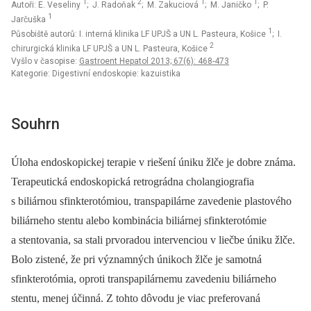
1
2
1
1
Autoři: E. Veseliny
; J. Radoňak
; M. Zakuciová
; M. Janičko
; P.
1
Jarčuška
1
Působiště autorů: I. interná klinika LF UPJŠ a UN L. Pasteura, Košice
; I.
2
chirurgická klinika LF UPJŠ a UN L. Pasteura, Košice
Vyšlo v časopise:
Gastroent Hepatol 2013; 67(6): 468-473
Kategorie: Digestivní endoskopie: kazuistika
Souhrn
Úloha endoskopickej terapie v riešení úniku žlče je dobre známa.
Terapeutická endoskopická retrográdna cholangiografia
s biliárnou sfinkterotómiou, transpapilárne zavedenie plastového
biliárneho stentu alebo kombinácia biliárnej sfinkterotómie
a stentovania, sa stali prvoradou intervenciou v liečbe úniku žlče.
Bolo zistené, že pri významných únikoch žlče je samotná
sfinkterotómia, oproti transpapilárnemu zavedeniu biliárneho
stentu, menej účinná. Z tohto dôvodu je viac preferovaná