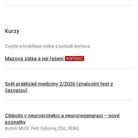
Kurzy
Zvyšte si kvalifikaci online z pohodlí domova
Mazová zátka a její řešení
NOVÝ KURZ
Svět praktické medicíny 2/2026 (znalostní test z
časopisu)
Citikolin v neuroprotekci a neuroregeneraci – nové
poznatky
Autoři: MUDr. Petr Výborný, CSc., FEBO