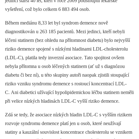
jedinci starší 40 let, kteří v roce 2009 podstoupili lékařské
vyšetření, což bylo celkem 6 883 494 osob.
Během mediánu 8,33 let byl syndrom demence nově
diagnostikován u 263 185 pacientů. Mezi jedinci, kteří nebyli
léčeni statinem (bez ohledu na přítomnost diabetu) bylo nejvyšší
riziko demence spojené s nízkými hladinami LDL-cholesterolu
(LDL-C), platila tedy inverzní asociace. Tato spojitost ovšem
nebyla přítomna u osob léčených statinem (ať už s diagnózou
diabetu či bez ní), u této skupiny autoři naopak zjistili stoupající
riziko vzniku syndromu demence s rostoucí koncentrací LDL-
C. Ani diabetici užívající hypolipidemickou léčbu statinem neměli
při velice nízkých hladinách LDL-C vyšší riziko demence.
Zdá se tedy, že asociace nízkých hladin LDL-C s vyšším rizikem
rozvoje syndromu demence platí jen u osob, které neužívají
statiny a kauzální souvislost koncentrace cholesterolu se vznikem