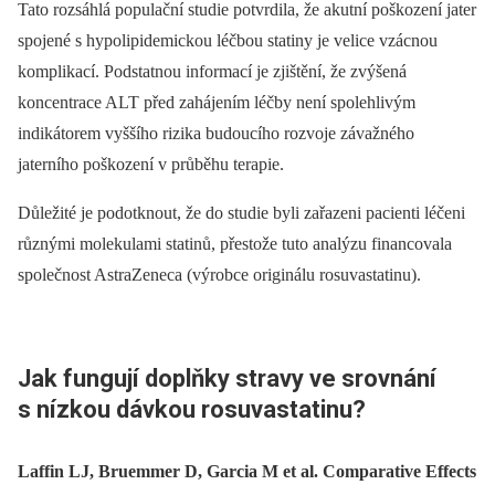
Tato rozsáhlá populační studie potvrdila, že akutní poškození jater
spojené s hypolipidemickou léčbou statiny je velice vzácnou
komplikací. Podstatnou informací je zjištění, že zvýšená
koncentrace ALT před zahájením léčby není spolehlivým
indikátorem vyššího rizika budoucího rozvoje závažného
jaterního poškození v průběhu terapie.
Důležité je podotknout, že do studie byli zařazeni pacienti léčeni
různými molekulami statinů, přestože tuto analýzu financovala
společnost AstraZeneca (výrobce originálu rosuvastatinu).
Jak fungují doplňky stravy ve srovnání
s nízkou dávkou rosuvastatinu?
Laffin LJ, Bruemmer D, Garcia M et al. Comparative Effects