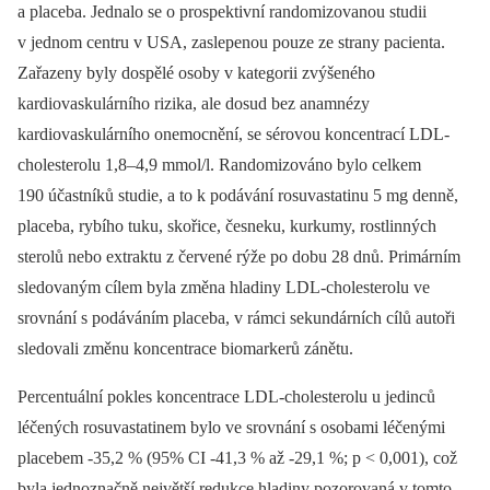
a placeba. Jednalo se o prospektivní randomizovanou studii
v jednom centru v USA, zaslepenou pouze ze strany pacienta.
Zařazeny byly dospělé osoby v kategorii zvýšeného
kardiovaskulárního rizika, ale dosud bez anamnézy
kardiovaskulárního onemocnění, se sérovou koncentrací LDL-
cholesterolu 1,8–4,9 mmol/l. Randomizováno bylo celkem
190 účastníků studie, a to k podávání rosuvastatinu 5 mg denně,
placeba, rybího tuku, skořice, česneku, kurkumy, rostlinných
sterolů nebo extraktu z červené rýže po dobu 28 dnů. Primárním
sledovaným cílem byla změna hladiny LDL-cholesterolu ve
srovnání s podáváním placeba, v rámci sekundárních cílů autoři
sledovali změnu koncentrace biomarkerů zánětu.
Percentuální pokles koncentrace LDL-cholesterolu u jedinců
léčených rosuvastatinem bylo ve srovnání s osobami léčenými
placebem -35,2 % (95% CI -41,3 % až -29,1 %; p < 0,001), což
byla jednoznačně největší redukce hladiny pozorovaná v tomto