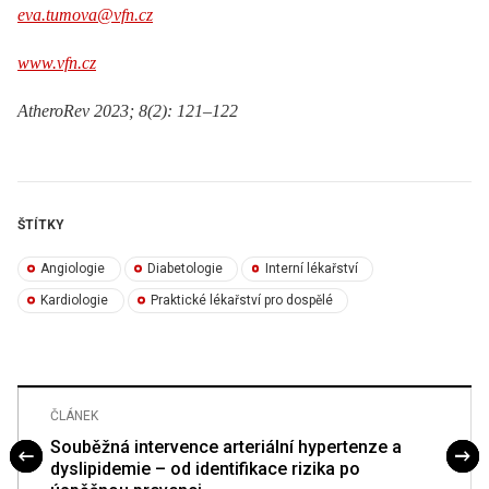
eva.tumova@vfn.cz
www.vfn.cz
AtheroRev 2023; 8(2): 121–122
ŠTÍTKY
Angiologie
Diabetologie
Interní lékařství
Kardiologie
Praktické lékařství pro dospělé
ČLÁNEK
Souběžná intervence arteriální hypertenze a
dyslipidemie – od identifikace rizika po