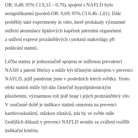
OR: 0,48; 95% CI 0,33 –⁠ 0,70), spojení s NAFLD bylo
nesignifikantní (pooled-OR: 0,69; 95% CI 0,46–1,01). Dále
proběhly také experimenty in vitro, které prokázaly významné
snížení akumulace lipidových kapének jaterními organelami
a snížení exprese prozánětlivých cytokinů makrofágy při
podávání statinů.
Léčba statiny je jednoznačně spojena se sníženou prevalencí
NASH a jaterní fibrózy a může být účinným nástrojem v prevenci
NAFLD, jejíž pandemie jsme v posledních letech svědky. Tento
efekt statinů může být dán částečně hypolipidemickým
působením, významnou roli jistě hraje i jejich protizánětlivý vliv.
V současné době je indikace statinů omezena na prevenci
kardiovaskulární, otázkou zůstává, zda by ve světle stále
častějších důkazů v prevenci NAFLD nestálo za zvážení rozšířit
indikační kritéria.