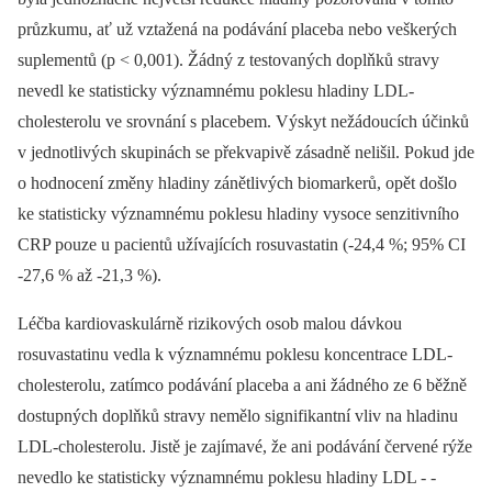
průzkumu, ať už vztažená na podávání placeba nebo veškerých
suplementů (p < 0,001). Žádný z testovaných doplňků stravy
nevedl ke statisticky významnému poklesu hladiny LDL-
cholesterolu ve srovnání s placebem. Výskyt nežádoucích účinků
v jednotlivých skupinách se překvapivě zásadně nelišil. Pokud jde
o hodnocení změny hladiny zánětlivých biomarkerů, opět došlo
ke statisticky významnému poklesu hladiny vysoce senzitivního
CRP pouze u pacientů užívajících rosuvastatin (-24,4 %; 95% CI
-27,6 % až -21,3 %).
Léčba kardiovaskulárně rizikových osob malou dávkou
rosuvastatinu vedla k významnému poklesu koncentrace LDL-
cholesterolu, zatímco podávání placeba a ani žádného ze 6 běžně
dostupných doplňků stravy nemělo signifikantní vliv na hladinu
LDL-cholesterolu. Jistě je zajímavé, že ani podávání červené rýže
nevedlo ke statisticky významnému poklesu hladiny LDL -⁠ -