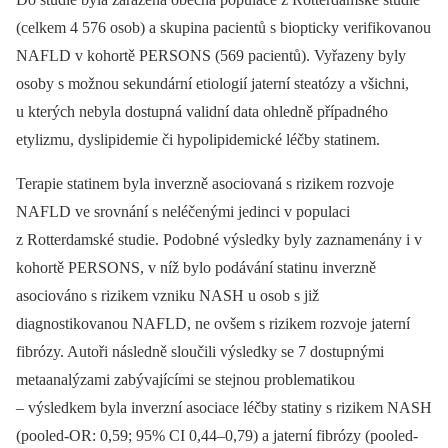
(celkem 4 576 osob) a skupina pacientů s biopticky verifikovanou
NAFLD v kohortě PERSONS (569 pacientů). Vyřazeny byly
osoby s možnou sekundární etiologií jaterní steatózy a všichni,
u kterých nebyla dostupná validní data ohledně případného
etylizmu, dyslipidemie či hypolipidemické léčby statinem.
Terapie statinem byla inverzně asociovaná s rizikem rozvoje
NAFLD ve srovnání s neléčenými jedinci v populaci
z Rotterdamské studie. Podobné výsledky byly zaznamenány i v
kohortě PERSONS, v níž bylo podávání statinu inverzně
asociováno s rizikem vzniku NASH u osob s již
diagnostikovanou NAFLD, ne ovšem s rizikem rozvoje jaterní
fibrózy. Autoři následně sloučili výsledky se 7 dostupnými
metaanalýzami zabývajícími se stejnou problematikou
–⁠ výsledkem byla inverzní asociace léčby statiny s rizikem NASH
(pooled-OR: 0,59; 95% CI 0,44–0,79) a jaterní fibrózy (pooled-