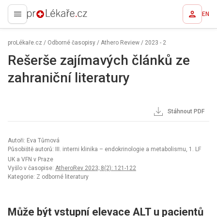
EN
proLékaře.cz
proLékaře.cz
/
Odborné časopisy
/
Athero Review
/
2023 - 2
Rešerše zajímavých článků ze
zahraniční literatury
Stáhnout PDF
Autoři: Eva Tůmová
Působiště autorů: III. interni klinika – endokrinologie a metabolismu, 1. LF
UK a VFN v Praze
Vyšlo v časopise:
AtheroRev 2023; 8(2): 121-122
Kategorie: Z odborné literatury
Může být vstupní elevace ALT u pacientů