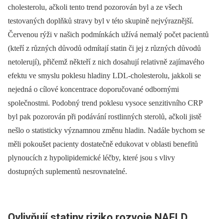
cholesterolu, ačkoli tento trend pozorován byl a ze všech
testovaných doplňků stravy byl v této skupině nejvýraznější.
Červenou rýži v našich podmínkách užívá nemalý počet pacientů
(kteří z různých důvodů odmítají statin či jej z různých důvodů
netolerují), přičemž někteří z nich dosahují relativně zajímavého
efektu ve smyslu poklesu hladiny LDL-cholesterolu, jakkoli se
nejedná o cílové koncentrace doporučované odbornými
společnostmi. Podobný trend poklesu vysoce senzitivního CRP
byl pak pozorován při podávání rostlinných sterolů, ačkoli jistě
nešlo o statisticky významnou změnu hladin. Nadále bychom se
měli pokoušet pacienty dostatečně edukovat v oblasti benefitů
plynoucích z hypolipidemické léčby, které jsou s vlivy
dostupných suplementů nesrovnatelné.
Ovlivňují statiny riziko rozvoje NAFLD,