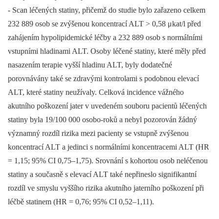
-⁠ Scan léčených statiny, přičemž do studie bylo zařazeno celkem
232 889 osob se zvýšenou koncentrací ALT > 0,58 μkat/l před
zahájením hypolipidemické léčby a 232 889 osob s normálními
vstupními hladinami ALT. Osoby léčené statiny, které měly před
nasazením terapie vyšší hladinu ALT, byly dodatečné
porovnávány také se zdravými kontrolami s podobnou elevací
ALT, které statiny neužívaly. Celková incidence vážného
akutního poškození jater v uvedeném souboru pacientů léčených
statiny byla 19/100 000 osobo-roků a nebyl pozorován žádný
významný rozdíl rizika mezi pacienty se vstupně zvýšenou
koncentrací ALT a jedinci s normálními koncentracemi ALT (HR
= 1,15; 95% CI 0,75–1,75). Srovnání s kohortou osob neléčenou
statiny a současně s elevací ALT také nepřineslo signifikantní
rozdíl ve smyslu vyššího rizika akutního jaterního poškození při
léčbě statinem (HR = 0,76; 95% CI 0,52–1,11).