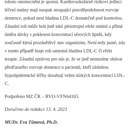
tohoto onemocnění je sporná. Kardiovaskulárně rizikoví jedinci
léčení statiny mají naopak stoupající pravděpodobnost rozvoje
demence, pokud není hladina LDL-C dostatečně pod kontrolou.
Zásadní roli může hrát jistě také pleiotropní efekt statinů a přímá
úměra dávky s poklesem koncentrací sérových lipidů, kdy
současně klesá prozánětlivý stav organizmu. Není tedy jasné, zda
v tomto případě hraje roli samotná hladina LDL-C či efekt
terapie. Zásadní zprávou pro nás je, že se jistě nemusíme obávat
předčasného rozvoje demence u pacientů, kteří zásluhou
hypolipidemické léčby dosahují velmi nízkých koncentrací LDL-
C.
Podpořeno MZ ČR –⁠ RVO-VFN64165.
Doručeno do redakce 13. 4. 2023
MUDr. Eva Tůmová, Ph.D.