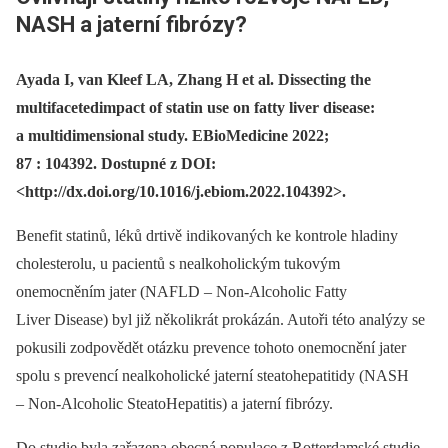
NASH a jaterní fibrózy?
Ayada I, van Kleef LA, Zhang H et al. Dissecting the
multifacetedimpact of statin use on fatty liver disease:
a multidimensional study. EBioMedicine 2022;
87 : 104392. Dostupné z DOI:
<http://dx.doi.org/10.1016/j.ebiom.2022.104392>.
Benefit statinů, léků drtivě indikovaných ke kontrole hladiny
cholesterolu, u pacientů s nealkoholickým tukovým
onemocněním jater (NAFLD –⁠ Non-Alcoholic Fatty
Liver Disease) byl již několikrát prokázán. Autoři této analýzy se
pokusili zodpovědět otázku prevence tohoto onemocnění jater
spolu s prevencí nealkoholické jaterní steatohepatitidy (NASH
–⁠ Non-Alcoholic SteatoHepatitis) a jaterní fibrózy.
Do studie byla zařazena obecná populace z Rotterdamské studie