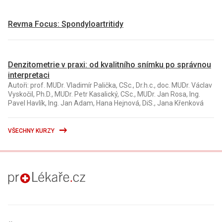
Revma Focus: Spondyloartritidy
Denzitometrie v praxi: od kvalitního snímku po správnou
interpretaci
Autoři: prof. MUDr. Vladimír Palička, CSc., Dr.h.c., doc. MUDr. Václav
Vyskočil, Ph.D., MUDr. Petr Kasalický, CSc., MUDr. Jan Rosa, Ing.
Pavel Havlík, Ing. Jan Adam, Hana Hejnová, DiS., Jana Křenková
VŠECHNY KURZY
proLékaře.cz