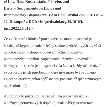
of Low-Dose Rosuvastatin, Placebo, and
Dietary Supplements on Lipids and
Inflammatory Biomarkers. J Am Coll Cardiol 2023; 81(1): 1–
12. Dostupné z DOI: <http://dx.doi.org/10.1016/j.
jacc.2022.10.013.>.
Ze zkušeností z klinické praxe víme, že mnoho pacientů je
k zahájení hypolipidemické léčby statinem zdrženlivých a s větší
ochotou často přistoupí k podávání volně prodejných
potravinových doplňků. Suplementů určených k ovlivnění
hladiny cholesterolu je k dispozici celá řada a každý máme různé
zkušenosti s jejich působením (které jistě může být ovlivněno
i placebo efektem, výraznější snahou pacienta přispět režimovými
opatřeními atd).
Autoři tohoto průzkumu se zaměřili na porovnání účinku
6 běžných potravinových doplňků, malé dávky rosuvastatinu