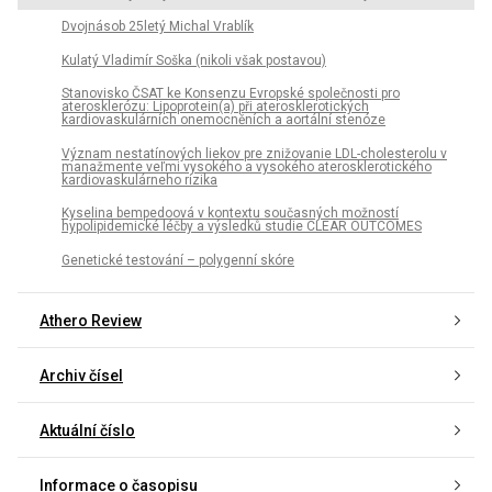
Dvojnásob 25letý Michal Vrablík
Kulatý Vladimír Soška (nikoli však postavou)
Stanovisko ČSAT ke Konsenzu Evropské společnosti pro
aterosklerózu: Lipoprotein(a) při aterosklerotických
kardiovaskulárních onemocněních a aortální stenóze
Význam nestatínových liekov pre znižovanie LDL-cholesterolu v
manažmente veľmi vysokého a vysokého aterosklerotického
kardiovaskulárneho rizika
Kyselina bempedoová v kontextu současných možností
hypolipidemické léčby a výsledků studie CLEAR OUTCOMES
Genetické testování – polygenní skóre
Athero Review
Archiv čísel
Aktuální číslo
Informace o časopisu