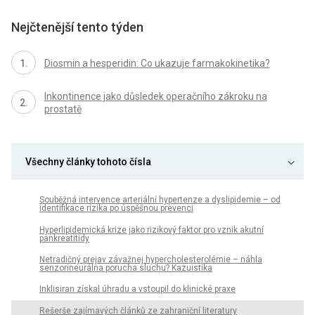
Nejčtenější tento týden
Diosmin a hesperidin: Co ukazuje farmakokinetika?
Inkontinence jako důsledek operačního zákroku na
prostatě
Všechny články tohoto čísla
Souběžná intervence arteriální hypertenze a dyslipidemie – od
identifikace rizika po úspěšnou prevenci
Hyperlipidemická krize jako rizikový faktor pro vznik akutní
pankreatitidy
Netradičný prejav závažnej hypercholesterolémie – náhla
senzorineurálna porucha sluchu? Kazuistika
Inklisiran získal úhradu a vstoupil do klinické praxe
Rešerše zajímavých článků ze zahraniční literatury