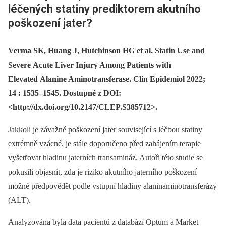
léčených statiny prediktorem akutního
poškození jater?
Verma SK, Huang J, Hutchinson HG et al. Statin Use and
Severe Acute Liver Injury Among Patients with
Elevated Alanine Aminotransferase. Clin Epidemiol 2022;
14 : 1535–1545. Dostupné z DOI:
<http://dx.doi.org/10.2147/CLEP.S385712>.
Jakkoli je závažné poškození jater související s léčbou statiny
extrémně vzácné, je stále doporučeno před zahájením terapie
vyšetřovat hladinu jaterních transamináz. Autoři této studie se
pokusili objasnit, zda je riziko akutního jaterního poškození
možné předpovědět podle vstupní hladiny alaninaminotransferázy
(ALT).
Analyzována byla data pacientů z databází Optum a Market