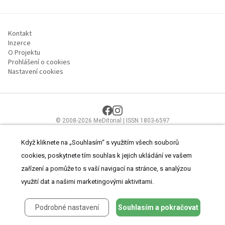
Kontakt
Inzerce
O Projektu
Prohlášení o cookies
Nastavení cookies
© 2008-2026 MeDitorial | ISSN 1803-6597
Stránky proLékaře.cz jsou určeny výhradně odborníkům ve
zdravotnictví.
Čtěte prohlášení
a
Zásady zpracování osobních údajů
.
Když kliknete na „Souhlasím“ s využitím všech souborů
cookies, poskytnete tím souhlas k jejich ukládání ve vašem
zařízení a pomůže to s vaší navigací na stránce, s analýzou
využití dat a našimi marketingovými aktivitami.
Podrobné nastavení
Souhlasím a pokračovat