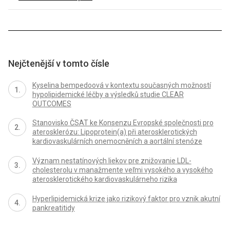
Nejčtenější v tomto čísle
Kyselina bempedoová v kontextu současných možností
hypolipidemické léčby a výsledků studie CLEAR
OUTCOMES
Stanovisko ČSAT ke Konsenzu Evropské společnosti pro
aterosklerózu: Lipoprotein(a) při aterosklerotických
kardiovaskulárních onemocněních a aortální stenóze
Význam nestatínových liekov pre znižovanie LDL-
cholesterolu v manažmente veľmi vysokého a vysokého
aterosklerotického kardiovaskulárneho rizika
Hyperlipidemická krize jako rizikový faktor pro vznik akutní
pankreatitidy