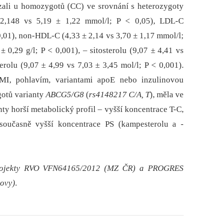
ali u homozygotů (CC) ve srovnání s heterozygoty
 2,148 vs 5,19 ± 1,22 mmol/l; P < 0,05), LDL-C
 0,01), non-HDL-C (4,33 ± 2,14 vs 3,70 ± 1,17 mmol/l;
 0,29 g/l; P < 0,001), –⁠ sitosterolu (9,07 ± 4,41 vs
erolu (9,07 ± 4,99 vs 7,03 ± 3,45 mol/l; P < 0,001).
MI, pohlavím, variantami apoE nebo inzulinovou
gotů varianty
ABCG5/G8
(
rs4148217 C/A, T
), měla ve
ty horší metabolický profil –⁠ vyšší koncentrace T-C,
oučasně vyšší koncentrace PS (kampesterolu a -
projekty RVO VFN64165/2012 (MZ ČR) a PROGRES
ovy).