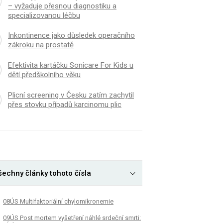
– vyžaduje přesnou diagnostiku a
specializovanou léčbu
Inkontinence jako důsledek operačního
zákroku na prostatě
Efektivita kartáčku Sonicare For Kids u
dětí předškolního věku
Plicní screening v Česku zatím zachytil
přes stovku případů karcinomu plic
šechny články tohoto čísla
08ÚS Multifaktoriální chylomikronemie
09ÚS Post mortem vyšetření náhlé srdeční smrti: