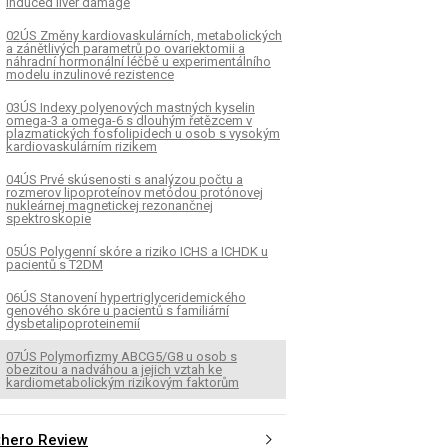
induced liver damage
02ÚS Změny kardiovaskulárních, metabolických
a zánětlivých parametrů po ovariektomii a
náhradní hormonální léčbě u experimentálního
modelu inzulinové rezistence
03ÚS Indexy polyenových mastných kyselin
omega-3 a omega-6 s dlouhým řetězcem v
plazmatických fosfolipidech u osob s vysokým
kardiovaskulárním rizikem
04ÚS Prvé skúsenosti s analýzou počtu a
rozmerov lipoproteínov metódou protónovej
nukleárnej magnetickej rezonančnej
spektroskopie
05ÚS Polygenní skóre a riziko ICHS a ICHDK u
pacientů s T2DM
06ÚS Stanovení hypertriglyceridemického
genového skóre u pacientů s familiární
dysbetalipoproteinemií
07ÚS Polymorfizmy ABCG5/G8 u osob s
obezitou a nadváhou a jejich vztah ke
kardiometabolickým rizikovým faktorům
thero Review