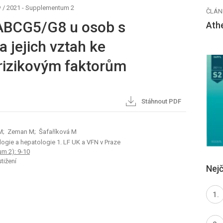
w
/
2021 - Supplementum 2
ČLÁN
ABCG5/G8 u osob s
Ath
 jejich vztah ke
rizikovým faktorům
Stáhnout PDF
 M; Zeman M; Šafaříková M
rologie a hepatologie 1. LF UK a VFN v Praze
m 2): 9-10
tižení
Nejč