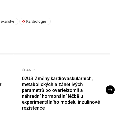
 lékařství
Kardiologie
ČLÁNEK
ČLÁNE
02ÚS Změny kardiovaskulárních,
03ÚS 
r
metabolických a zánětlivých
kysel
parametrů po ovariektomii a
dlouh
náhradní hormonální léčbě u
fosfo
experimentálního modelu inzulinové
kardi
rezistence