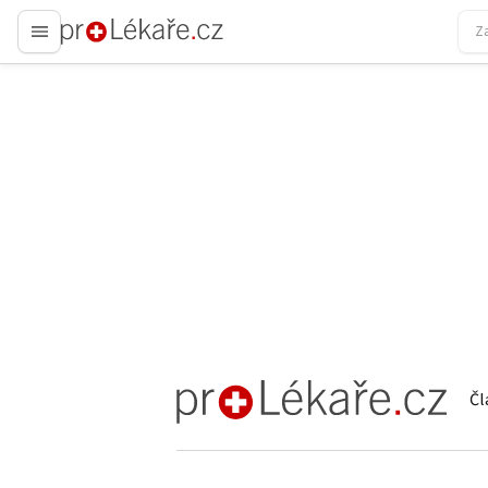
proLékaře.cz
Čl
proLékaře.cz