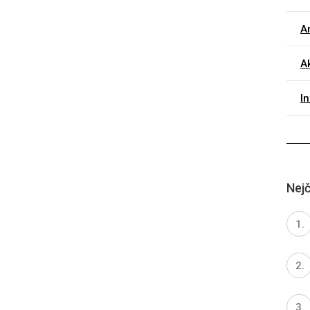
Ar
Ak
I
Nejč