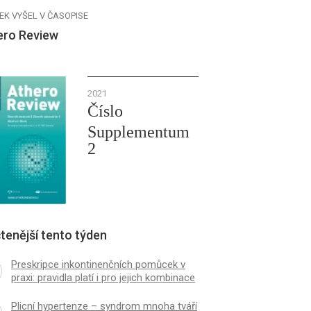
EK VYŠEL V ČASOPISE
ero Review
2021
Číslo
Supplementum
2
tenější tento týden
Preskripce inkontinenčních pomůcek v
praxi: pravidla platí i pro jejich kombinace
Plicní hypertenze – syndrom mnoha tváří