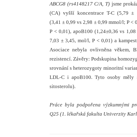
ABCG8 (rs4148217 C/A, T)
jsme prokáz
(CA) vyšší koncentrace T-C (5,79 ±
(3,41 ± 0,99 vs 2,98 ± 0,99 mmol/l; P <
P < 0,01), apoB100 (1,24±0,36 vs 1,08 ±
7,03 ± 3,45, mol/l, P < 0,01) a kampest
Asociace nebyla ovlivněna věkem, B
rezistencí. Závěry: Podskupina homozy
srovnání s heterozygoty minoritní varian
LDL-C i apoB100. Tyto osoby měly s
sitosterolu).
Práce byla podpořena výzkumnými 
Q25 (1. lékařská fakulta Univerzity Karl