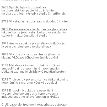
26PS Využití chytrých hodinek ke
kardiorehabilitaci pacientů po infarktu
myokardu: pilotní výsledky studie SmartRehab.
27PS Vliv statinů na polarizaci makrofágů in vitro
28PS Detekce eozinofilních granulocytů v lidské
tukové tkáni a jejich vztah ke kardiovaskulárním
rizikovým faktorům: pilotní studie
29PS Analýza spektra plazmatických žlučových
kyselin u cholesterolové cholelitiázy
30PS Vliv obezity na obsah tuku v játrech a
hladinu VLDL po 60hodinovém hladovění
31PS Metabolické a renoprotektivní účinky
empagliflozinu u spontánně hypertenzních
potkanů exprimujících lidský C-reaktivní protein
32PS Triglyceridy, polymorfizmy a riziko akutního
koronárního syndromu v české populaci
33PS Endoglin blockage is essential in
hypercholesterolemia and hyperglycemia
induced endothelial dysfunction in HAECs
01ÚS Labetalol treatment exacerbates estrogen-