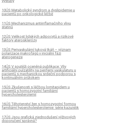
výstupy
10ÚS Metabolický syndrom a dyslipidemie u
pacientů po onkologické léčbě
11ÚS Mechanizmus antiinflamačního vlivu
statinů
12ÚS Velikost lidských adipocytů a rizikové
faktory aterosklerózy
13ÚS Perivaskulární tuková tkáň – význam
polarizace makrofágů v iniciální fázi
aterogeneze
14ÚS V soutěži oceněná publikace: Vliv
artificiální pulzatility na periferní vaskulaturu u
pacientů s mechanickou srdeční podporou s
kontinuálním průtokem
15ÚS Zkušenosti s léčbou lomitapidem u
pacientů s homozygotní familiární
hypercholesterolemií
16ÚS Těhotenství žen s homozygotní formou
familiární hypercholesterolemie: série kazuistik
17ÚS Jsou grafická zjednodušení výživových
doporučení správná?