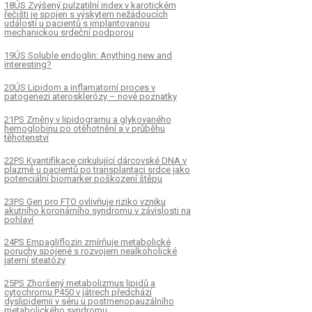
18ÚS Zvýšený pulzatilní index v karotickém
řečišti je spojen s výskytem nežádoucích
událostí u pacientů s implantovanou
mechanickou srdeční podporou
19ÚS Soluble endoglin: Anything new and
interesting?
20ÚS Lipidom a inflamatorní proces v
patogenezi aterosklerózy – nové poznatky
21PS Změny v lipidogramu a glykovaného
hemoglobinu po otěhotnění a v průběhu
těhotenství
22PS Kvantifikace cirkulující dárcovské DNA v
K
ČLÁNEK
plazmě u pacientů po transplantaci srdce jako
potenciální biomarker poškození štěpu
Indexy polyenových mastných
04ÚS Prvé skúsenosti
in omega-3 a omega-6 s
počtu a rozmerov lipo
23PS Gen pro FTO ovlivňuje riziko vzniku
akutního koronárního syndromu v závislosti na
ým řetězcem v plazmatických
metódou protónovej n
pohlaví
lipidech u osob s vysokým
magnetickej rezonanč
ovaskulárním rizikem
spektroskopie
24PS Empagliflozin zmírňuje metabolické
poruchy spojené s rozvojem nealkoholické
jaterní steatózy
25PS Zhoršený metabolizmus lipidů a
cytochromu P450 v játrech předchází
dyslipidemii v séru u postmenopauzálního
metabolického syndromu