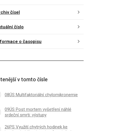
chiv čísel
tuální číslo
nformace o časopisu
tenější v tomto čísle
08ÚS Multifaktoriální chylomikronemie
09ÚS Post mortem vyšetření náhlé
srdeční smrti: výstupy
26PS Využití chytrých hodinek ke