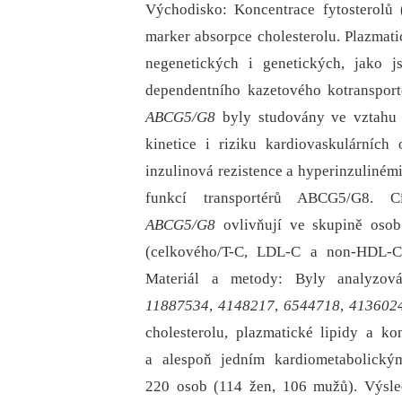
Východisko: Koncentrace fytosterolů (
marker absorpce cholesterolu. Plazmati
negenetických i genetických, jako j
dependentního kazetového kotranspo
ABCG5/G8
byly studovány ve vztahu k
kinetice i riziku kardiovaskulárníc
inzulinová rezistence a hyperinzulinémi
funkcí transportérů ABCG5/G8. C
ABCG5/G8
ovlivňují ve skupině osob
(celkového/T-C, LDL-C a non-HDL-C) 
Materiál a metody: Byly analyzo
11887534
,
4148217
,
6544718
,
413602
cholesterolu, plazmatické lipidy a k
a alespoň jedním kardiometabolický
220 osob (114 žen, 106 mužů). Výsl