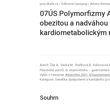
proLékaře.cz
/
Odborné časopisy
/
Athero Revie
07ÚS Polymorfizmy 
obezitou a nadváhou a
kardiometabolickým 
Autoři: Žák A; Vecka M; Staňková B; Kalousová
Působiště autorů: IV. interní klinika – gastroente
Vyšlo v časopise:
AtheroRev 2021; 6(Supplementu
Kategorie: Genetika dyslipidemií a kardiálního pos
Souhrn