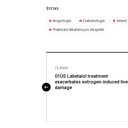
ŠTÍTKY
Angiologie
Diabetologie
Interní
Praktické lékařství pro dospělé
ČLÁNEK
kage is essential
01ÚS Labetalol treatment
olemia and
exacerbates estrogen-induced live
uced endothelial
damage
ECs