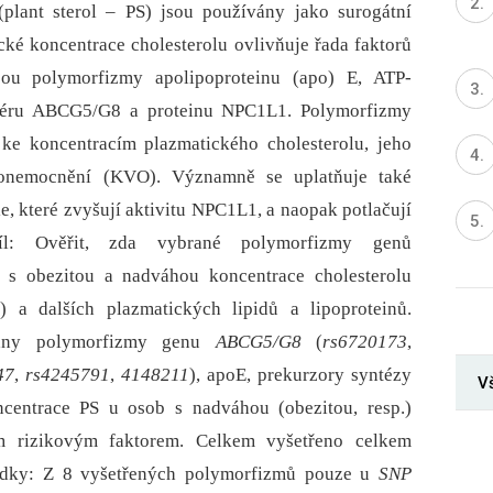
plant sterol –⁠ PS) jsou používány jako surogátní
cké koncentrace cholesterolu ovlivňuje řada faktorů
sou polymorfizmy apolipoproteinu (apo) E, ATP-
rtéru ABCG5/G8 a proteinu NPC1L1. Polymorfizmy
e koncentracím plazmatického cholesterolu, jeho
h onemocnění (KVO). Významně se uplatňuje také
e, které zvyšují aktivitu NPC1L1, a naopak potlačují
íl: Ověřit, zda vybrané polymorfizmy genů
 s obezitou a nadváhou koncentrace cholesterolu
a dalších plazmatických lipidů a lipoproteinů.
vány polymorfizmy genu
ABCG5/G8
(
rs6720173
,
47
,
rs4245791
,
4148211
), apoE, prekurzory syntézy
V
oncentrace PS u osob s nadváhou (obezitou, resp.)
m rizikovým faktorem. Celkem vyšetřeno celkem
edky: Z 8 vyšetřených polymorfizmů pouze u
SNP