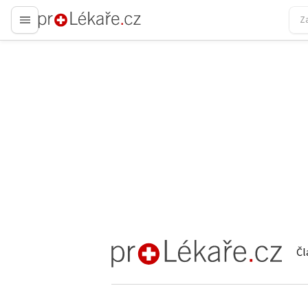
proLékaře.cz
Čl
proLékaře.cz