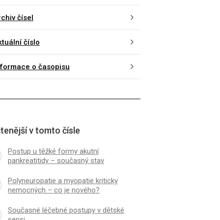
chiv čísel
tuální číslo
nformace o časopisu
K
ČLÁNEK
y v UPV v pediatrii
VZDĚLÁVACÍ AKCE IP
tenější v tomto čísle
Postup u těžké formy akutní
pankreatitidy – současný stav
Polyneuropatie a myopatie kriticky
nemocných – co je nového?
Současné léčebné postupy v dětské
sepsi