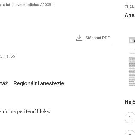
e a intenzivní medicína
/
2008 - 1
ČLÁN
Anes
Stáhnout PDF
. 1, s. 65
áž –⁠ Regionální anestezie
Nejč
ním na periferní bloky.