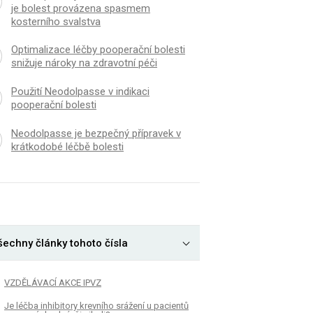
je bolest provázena spasmem
kosterního svalstva
Optimalizace léčby pooperační bolesti
snižuje nároky na zdravotní péči
Použití Neodolpasse v indikaci
pooperační bolesti
Neodolpasse je bezpečný přípravek v
krátkodobé léčbě bolesti
šechny články tohoto čísla
VZDĚLÁVACÍ AKCE IPVZ
Je léčba inhibitory krevního srážení u pacientů