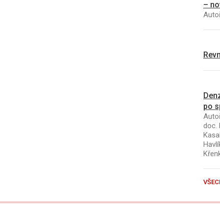
– no
Autoř
Revm
Denz
po s
Autoř
doc. 
Kasal
Havlí
Křen
VŠEC