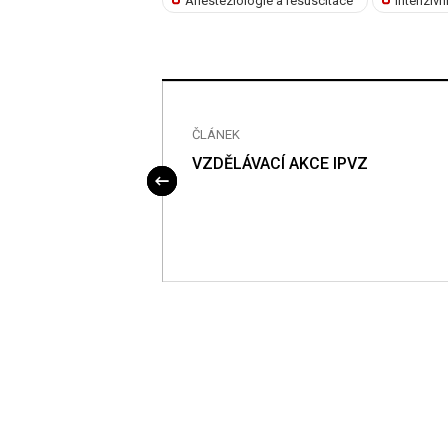
Anesteziologie a resuscitace
Intenzivn
ČLÁNEK
VZDĚLÁVACÍ AKCE IPVZ