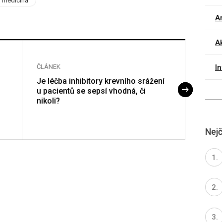
í medicína
Ar
Ak
I
ČLÁNEK
ČLÁNE
Je léčba inhibitory krevního srážení
Novink
u pacientů se sepsí vhodná, či
nikoli?
Nejč