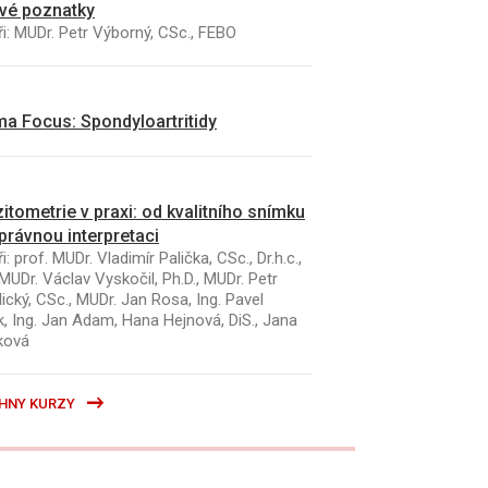
vé poznatky
i: MUDr. Petr Výborný, CSc., FEBO
a Focus: Spondyloartritidy
itometrie v praxi: od kvalitního snímku
právnou interpretaci
i: prof. MUDr. Vladimír Palička, CSc., Dr.h.c.,
MUDr. Václav Vyskočil, Ph.D., MUDr. Petr
ický, CSc., MUDr. Jan Rosa, Ing. Pavel
k, Ing. Jan Adam, Hana Hejnová, DiS., Jana
ková
HNY KURZY