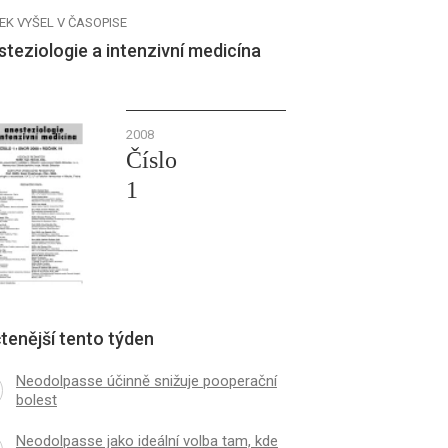
EK VYŠEL V ČASOPISE
teziologie a intenzivní medicína
2008
Číslo
1
tenější tento týden
Neodolpasse účinně snižuje pooperační
bolest
Neodolpasse jako ideální volba tam, kde