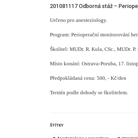
201081117 Odborná stáž –⁠ Periop
Určeno pro anesteziology.
Program: Perioperační monitorování h
Školitel: MUDr. R. Kula, CSc., MUDr. P.
Místo konání: Ostrava-Poruba, 17. list
Předpokládaná cena: 500, -⁠ Kč/den
Termín podle dohody se školitelem.
ŠTÍTKY