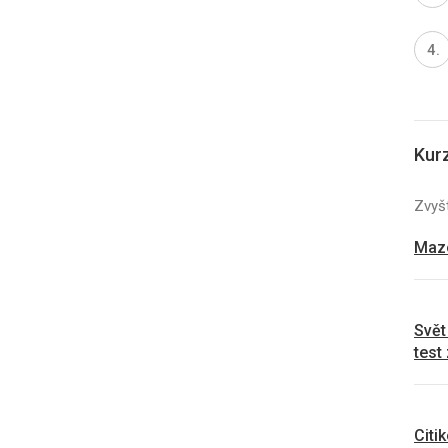
Kur
Zvyšt
Mazo
Svět
test
Citi