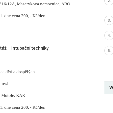
e 3316/12A, Masarykova nemocnice, ARO
1. dne cena 200, -⁠ Kč/den
áž –⁠ Intubační techniky
ce dětí a dospělých.
htová
V
 v Motole, KAR
1. dne cena 200, -⁠ Kč/den