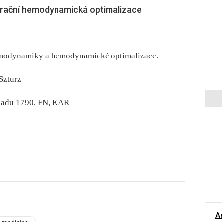
erační hemodynamická optimalizace
emodynamiky a hemodynamické optimalizace.
 Szturz
opadu 1790, FN, KAR
A