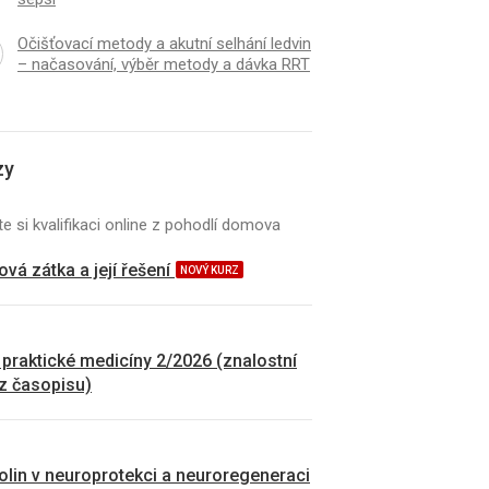
Očišťovací metody a akutní selhání ledvin
– načasování, výběr metody a dávka RRT
zy
e si kvalifikaci online z pohodlí domova
vá zátka a její řešení
NOVÝ KURZ
 praktické medicíny 2/2026 (znalostní
 z časopisu)
kolin v neuroprotekci a neuroregeneraci