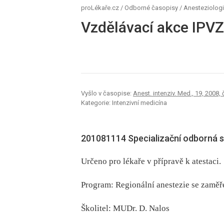
proLékaře.cz
/
Odborné časopisy
/
Anesteziologi
Vzdělávací akce IPVZ
Vyšlo v časopise:
Anest. intenziv. Med., 19, 2008, č
Kategorie: Intenzivní medicína
201081114 Specializační odborná st
Určeno pro lékaře v přípravě k atestaci.
Program: Regionální anestezie se zaměře
Školitel: MUDr. D. Nalos