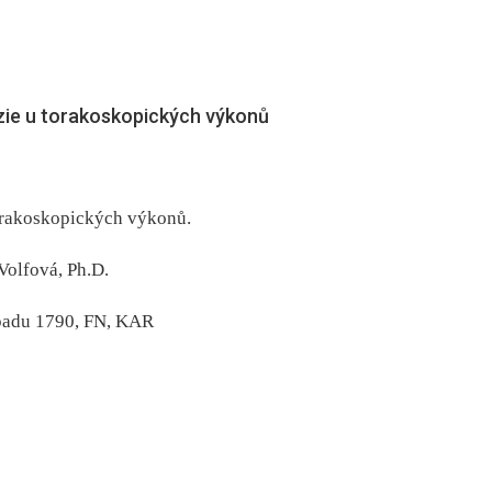
zie u torakoskopických výkonů
orakoskopických výkonů.
Volfová, Ph.D.
opadu 1790, FN, KAR