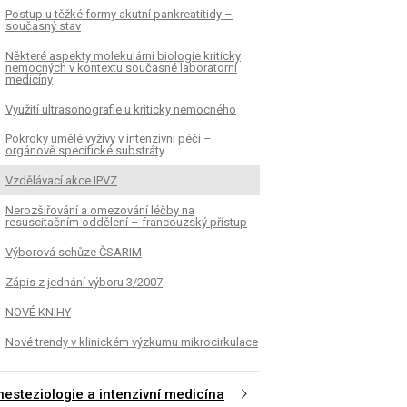
Postup u těžké formy akutní pankreatitidy –
současný stav
Některé aspekty molekulární biologie kriticky
nemocných v kontextu současné laboratorní
medicíny
Využití ultrasonografie u kriticky nemocného
Pokroky umělé výživy v intenzivní péči –
orgánově specifické substráty
Vzdělávací akce IPVZ
Nerozšiřování a omezování léčby na
resuscitačním oddělení – francouzský přístup
Výborová schůze ČSARIM
Zápis z jednání výboru 3/2007
NOVÉ KNIHY
Nové trendy v klinickém výzkumu mikrocirkulace
nesteziologie a intenzivní medicína