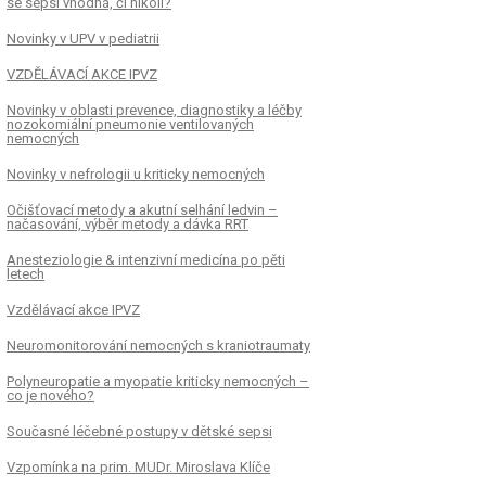
se sepsí vhodná, či nikoli?
Novinky v UPV v pediatrii
VZDĚLÁVACÍ AKCE IPVZ
Novinky v oblasti prevence, diagnostiky a léčby
nozokomiální pneumonie ventilovaných
nemocných
Novinky v nefrologii u kriticky nemocných
Očišťovací metody a akutní selhání ledvin –
načasování, výběr metody a dávka RRT
Anesteziologie & intenzivní medicína po pěti
letech
Vzdělávací akce IPVZ
Neuromonitorování nemocných s kraniotraumaty
Polyneuropatie a myopatie kriticky nemocných –
co je nového?
Současné léčebné postupy v dětské sepsi
Vzpomínka na prim. MUDr. Miroslava Klíče