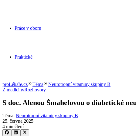
Práce v oboru
Praktické
proLékaře.cz
Téma
Neurotropní vitaminy skupiny B
Z medicíny
Rozhovory
S doc. Alenou Šmahelovou o diabetické neur
Téma
:
Neurotropní vitaminy skupiny B
25. června 2025
4 min čtení