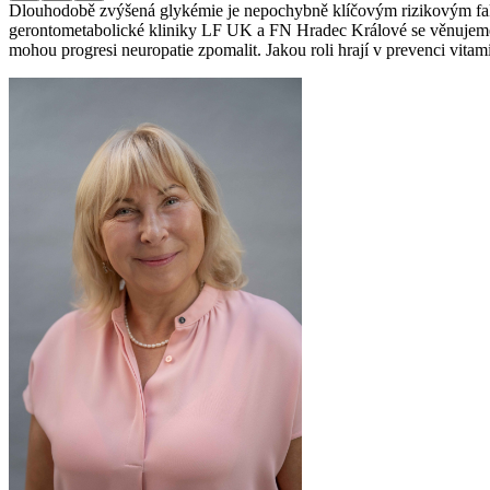
Dlouhodobě zvýšená glykémie je nepochybně klíčovým rizikovým fakt
gerontometabolické kliniky LF UK a FN Hradec Králové se věnujeme
mohou progresi neuropatie zpomalit. Jakou roli hrají v prevenci vit