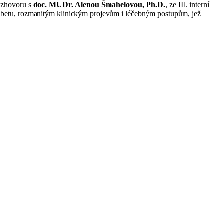
ozhovoru s
doc. MUDr. Alenou Šmahelovou, Ph.D.
, ze III. interní
betu, rozmanitým klinickým projevům i léčebným postupům, jež