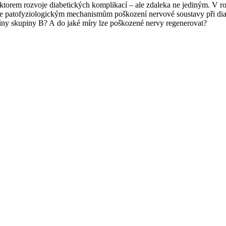
orem rozvoje diabetických komplikací –⁠ ale zdaleka ne jediným. V r
 patofyziologickým mechanismům poškození nervové soustavy při dia
aminy skupiny B? A do jaké míry lze poškozené nervy regenerovat?