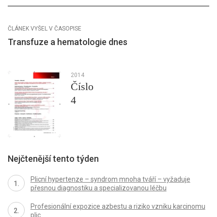
ČLÁNEK VYŠEL V ČASOPISE
Transfuze a hematologie dnes
2014
Číslo
4
Nejčtenější tento týden
Plicní hypertenze – syndrom mnoha tváří – vyžaduje
přesnou diagnostiku a specializovanou léčbu
Profesionální expozice azbestu a riziko vzniku karcinomu
plic