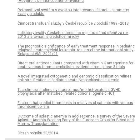
(Hevylite™) u mnohočetného myelomu
Retransfuzní systém s dvojitou integrovanou filtrací – parametry
kvality produktu
Činnost transfuzní služby v České republice v období 1989–2013
Indikátory kvality Českého národního registru dárců dřeně za rok
2013 a srovnání s předchozími roky
The prognostic significance of early treatment response in pediatric
relapsed acute myeloid leukemia: results of the international study
Relapsed AML 2001/01
Direct oral anticoagulants compared with vitamin K antagonists for
acute venous thromboembolism: evidence from phase 3 trials
A novel integrated cytogenetic and genomic classification refines
risk stratification in pediatric acute lymphoblastic leukemia
Tacrolimus/sirolimus vs tacrolimus/methotrexate as GVHD
prophylaxis after matched, related donor allogeneic HCT
Factors that predict thrombosis in relatives of patients with venous
thromboembolism
Outcome of aplastic anemia in adolescence: a survey of the Severe
Aplastic Anemia Working Party of the European Group for Blood and
Marrow Transplantation
Obsah ročníku 20/2014