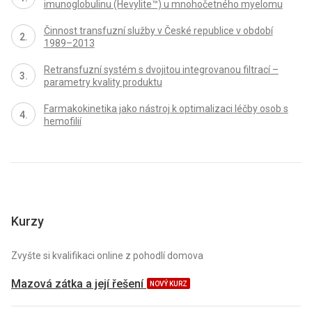
imunoglobulinu (Hevylite™) u mnohočetného myelomu
Činnost transfuzní služby v České republice v období
1989–2013
Retransfuzní systém s dvojitou integrovanou filtrací –
parametry kvality produktu
Farmakokinetika jako nástroj k optimalizaci léčby osob s
hemofilií
Kurzy
Zvyšte si kvalifikaci online z pohodlí domova
Mazová zátka a její řešení
NOVÝ KURZ