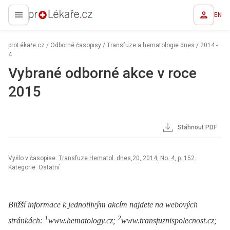
EN
proLékaře.cz
proLékaře.cz
/
Odborné časopisy
/
Transfuze a hematologie dnes
/
2014 -
4
Vybrané odborné akce v roce
2015
Stáhnout PDF
Vyšlo v časopise:
Transfuze Hematol. dnes,20, 2014, No. 4, p. 152.
Kategorie: Ostatní
Bližší informace k jednotlivým akcím najdete na webových
1
2
stránkách:
www.hematology.cz;
www.transfuznispolecnost.cz;