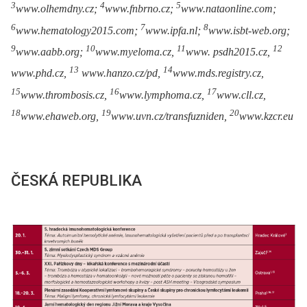
3
4
5
www.olhemdny.cz;
www.fnbrno.cz;
www.nataonline.com;
6
7
8
www.hematology2015.com;
www.ipfa.nl;
www.isbt-web.org;
9
10
11
12
www.aabb.org;
www.myeloma.cz,
www. psdh2015.cz,
13
14
www.phd.cz,
www.hanzo.cz/pd,
www.mds.registry.cz,
15
16
17
www.thrombosis.cz,
www.lymphoma.cz,
www.cll.cz,
18
19
20
www.ehaweb.org,
www.uvn.cz/transfuzniden,
www.kzcr.eu
ČESKÁ REPUBLIKA