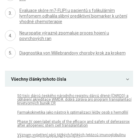
Evaluace skóre m7-FLIPI u pacientů s folikulárním
lymfomem odhalila slibný prediktivní biomarker k určení
vhodné chemoterapie
Neuropatie výrazně zpomaluje proces hojení u
povrchových ran
Diagnostika von Willebrandovy choroby krok za krokem
Všechny články tohoto čísla
50 tisíc dárců českého národního registru dárců dřeně (ČNRDD) a
obhájení akreditace WMDA: dobrá zpráva pro program transplantací
krvetvorných buněk ČR
Farmakokinetika jako nástroj k optimalizaci léčby osob s hemofilií
Phase IV open-label study of the efficacy and safety of deferasirox
after allogeneic stem cell transplantation
Význam vyšetření párů těžkých/lehkých řetězců imunoglobulinu