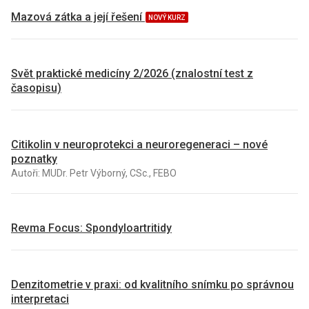
Mazová zátka a její řešení
NOVÝ KURZ
Svět praktické medicíny 2/2026 (znalostní test z
časopisu)
Citikolin v neuroprotekci a neuroregeneraci – nové
poznatky
Autoři: MUDr. Petr Výborný, CSc., FEBO
Revma Focus: Spondyloartritidy
Denzitometrie v praxi: od kvalitního snímku po správnou
interpretaci