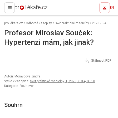
EN
proLékaře.cz
proLékaře.cz
/
Odborné časopisy
/
Svět praktické medicíny
/
2020 - 3-4
Profesor Miroslav Souček:
Hypertenzi mám, jak jinak?
Stáhnout PDF
Autoři: Moravcová Jindra
Vyšlo v časopise:
Svět praktické medicíny, 1, 2020, č. 3-4, s. 5-8
Kategorie: Rozhovor
Souhrn