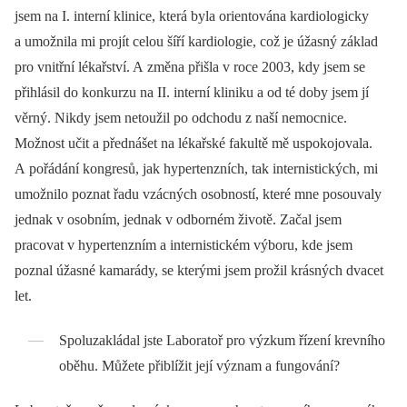
jsem na I. interní klinice, která byla orientována kardiologicky
a umožnila mi projít celou šíří kardiologie, což je úžasný základ
pro vnitřní lékařství. A změna přišla v roce 2003, kdy jsem se
přihlásil do konkurzu na II. interní kliniku a od té doby jsem jí
věrný. Nikdy jsem netoužil po odchodu z naší nemocnice.
Možnost učit a přednášet na lékařské fakultě mě uspokojovala.
A pořádání kongresů, jak hypertenzních, tak internistických, mi
umožnilo poznat řadu vzácných osobností, které mne posouvaly
jednak v osobním, jednak v odborném životě. Začal jsem
pracovat v hypertenzním a internistickém výboru, kde jsem
poznal úžasné kamarády, se kterými jsem prožil krásných dvacet
let.
Spoluzakládal jste Laboratoř pro výzkum řízení krevního
oběhu. Můžete přiblížit její význam a fungování?