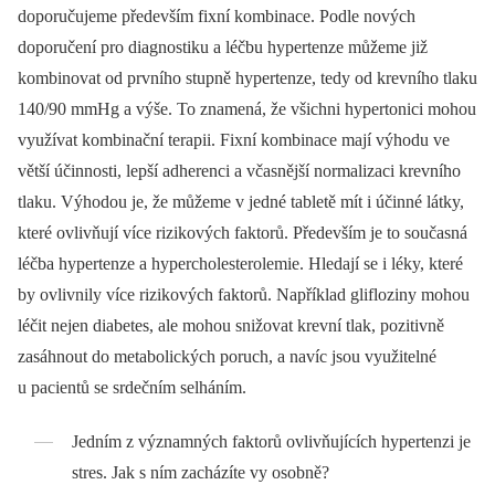
doporučujeme především fixní kombinace. Podle nových
doporučení pro diagnostiku a léčbu hypertenze můžeme již
kombinovat od prvního stupně hypertenze, tedy od krevního tlaku
140/90 mmHg a výše. To znamená, že všichni hypertonici mohou
využívat kombinační terapii. Fixní kombinace mají výhodu ve
větší účinnosti, lepší adherenci a včasnější normalizaci krevního
tlaku. Výhodou je, že můžeme v jedné tabletě mít i účinné látky,
které ovlivňují více rizikových faktorů. Především je to současná
léčba hypertenze a hypercholesterolemie. Hledají se i léky, které
by ovlivnily více rizikových faktorů. Například glifloziny mohou
léčit nejen diabetes, ale mohou snižovat krevní tlak, pozitivně
zasáhnout do metabolických poruch, a navíc jsou využitelné
u pacientů se srdečním selháním.
Jedním z významných faktorů ovlivňujících hypertenzi je
stres. Jak s ním zacházíte vy osobně?