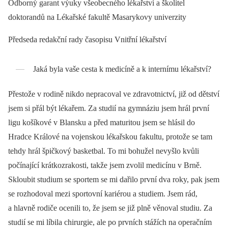
Odborný garant výuky všeobecného lékařství a školitel
doktorandů na Lékařské fakultě Masarykovy univerzity
Předseda redakční rady časopisu Vnitřní lékařství
Jaká byla vaše cesta k medicíně a k internímu lékařství?
Přestože v rodině nikdo nepracoval ve zdravotnictví, již od dětství
jsem si přál být lékařem. Za studií na gymnáziu jsem hrál první
ligu košíkové v Blansku a před maturitou jsem se hlásil do
Hradce Králové na vojenskou lékařskou fakultu, protože se tam
tehdy hrál špičkový basketbal. To mi bohužel nevyšlo kvůli
počínající krátkozrakosti, takže jsem zvolil medicínu v Brně.
Skloubit studium se sportem se mi dařilo první dva roky, pak jsem
se rozhodoval mezi sportovní kariérou a studiem. Jsem rád,
a hlavně rodiče ocenili to, že jsem se již plně věnoval studiu. Za
studií se mi líbila chirurgie, ale po prvních stážích na operačním