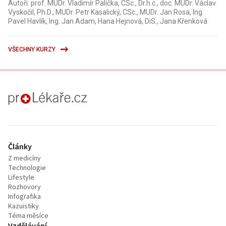
Autoři: prof. MUDr. Vladimír Palička, CSc., Dr.h.c., doc. MUDr. Václav
Vyskočil, Ph.D., MUDr. Petr Kasalický, CSc., MUDr. Jan Rosa, Ing.
Pavel Havlík, Ing. Jan Adam, Hana Hejnová, DiS., Jana Křenková
VŠECHNY KURZY
proLékaře.cz
Články
Z medicíny
Technologie
Lifestyle
Rozhovory
Infografika
Kazuistiky
Téma měsíce
Vzdělávání