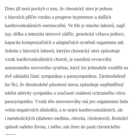
Dnes již není pochyb o tom, že chronický stres je jednou
z hlavních příčin vzniku a progrese hypertenze a dalších
kardiovaskulárních onemocnění. Ve hře je mnoho faktorů, např.
typ, délka a intenzita stresové zátěže, genetická výbava jedince,
kapacita kompenzačních a adaptačních systémů organismu atd.
Jedním z hlavních faktorů, kterým chronický stres způsobuje
vznik kardiovaskulárních chorob, je narušení rovnováhy
autonomního nervového systému, který lze jednoduše rozdělit na
dvě základní části: sympatikus a parasympatikus. Zjednodušeně
lze říci, že dlouhodobé působení stresu způsobuje nepřiměřený
nárůst aktivity sympatiku a současné oslabení ochranného vlivu
parasympatiku. Vznik této nerovnováhy má pro organismus řadu
velmi negativních důsledků, a to nejen kardiovaskulárních, ale
i metabolických (diabetes mellitus, obezita, cholesterol). Bohužel
způsob našeho života, i mého, nás žene do pasti chronického