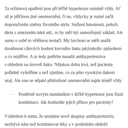
Ta režimová opatření jsou při léčbě hypertenze namístě vždy. Ať
už je příčinou jiné onemocnění, či ne, vždycky je nutné začít
doporučením změny životního stylu. Snížení hmotnosti, pohyb,
dieta s omezením tuků atd., to by měl být samozřejmý základ. Ale
samo o sobě to většinou nestačí. My bychom se měli snažit
dosáhnout cílových hodnot krevního tlaku jakýmkoliv způsobem
a co nejdříve. A je tedy potřeba nasadit antihypertenziva
s ohledem na úroveň tlaku. Nějakou dobu trvá, než pacienta
pořádně vyšetříme a než zjistíme, co za jeho vysokým tlakem
stojí. Ale ono se nějaké přidružené onemocnění najde téměř vždy.
Poměrně novým standardem v léčbě hypertenze jsou fixní
kombinace. Jak hodnotíte jejich přínos pro pacienty?
Vzhledem k tomu, že nemáme nové skupiny antihypertenziv,
nezbývá nám než kombinovat léky a v posledním období