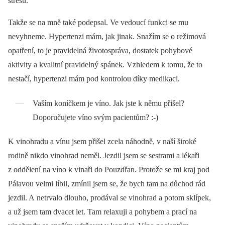
stresu.
Takže se na mně také podepsal. Ve vedoucí funkci se mu
nevyhneme. Hypertenzi mám, jak jinak. Snažím se o režimová
opatření, to je pravidelná životospráva, dostatek pohybové
aktivity a kvalitní pravidelný spánek. Vzhledem k tomu, že to
nestačí, hypertenzi mám pod kontrolou díky medikaci.
Vaším koníčkem je víno. Jak jste k němu přišel?
Doporučujete víno svým pacientům? :-)
K vinohradu a vínu jsem přišel zcela náhodně, v naší široké
rodině nikdo vinohrad neměl. Jezdil jsem se sestrami a lékaři
z oddělení na víno k vinaři do Pouzdřan. Protože se mi kraj pod
Pálavou velmi líbil, zmínil jsem se, že bych tam na důchod rád
jezdil. A netrvalo dlouho, prodával se vinohrad a potom sklípek,
a už jsem tam dvacet let. Tam relaxuji a pohybem a prací na