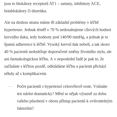
jsou to blokátory receptorů AT1 –⁠ sartany, inhibitory ACE,
betablokátory či diuretika.
Ale na druhou stranu máme tři základní problémy v léčbě
hypertenze. Jednak téměř v 70 % nedosahujeme cílových hodnot
krevního tlaku, tedy hodnoty pod 140/90 mmHg, a jednak je to
špatná adherence k léčbě. Vysoký krevní tlak nebolí, a tak skoro
40 % pacientů nedodržuje doporučené změny životního stylu, ale
ani farmakologickou léčbu. A v neposlední řadě je pak to, že
začínáme s léčbou pozdě, odkládáme léčbu a pacienti přichází
někdy až s komplikacemi.
Počet pacientů s hypertenzí celosvětově roste. Vnímáte
ten nárůst dramaticky? Mění se nějak výrazně za dobu
vašeho působení v oboru přístup pacientů k ovlivnitelným
faktorům?