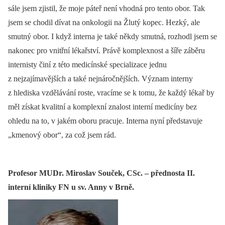
sále jsem zjistil, že moje páteř není vhodná pro tento obor. Tak
jsem se chodil dívat na onkologii na Žlutý kopec. Hezký, ale
smutný obor. I když interna je také někdy smutná, rozhodl jsem se
nakonec pro vnitřní lékařství. Právě komplexnost a šíře záběru
internisty činí z této medicínské specializace jednu
z nejzajímavějších a také nejnáročnějších. Význam interny
z hlediska vzdělávání roste, vracíme se k tomu, že každý lékař by
měl získat kvalitní a komplexní znalost interní medicíny bez
ohledu na to, v jakém oboru pracuje. Interna nyní představuje
„kmenový obor“, za což jsem rád.
Profesor MUDr. Miroslav Souček, CSc. – přednosta II.
interní kliniky FN u sv. Anny v Brně.