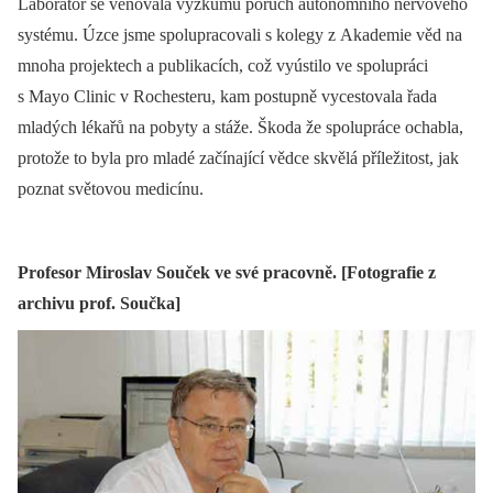
Laboratoř se věnovala výzkumu poruch autonomního nervového
systému. Úzce jsme spolupracovali s kolegy z Akademie věd na
mnoha projektech a publikacích, což vyústilo ve spolupráci
s Mayo Clinic v Rochesteru, kam postupně vycestovala řada
mladých lékařů na pobyty a stáže. Škoda že spolupráce ochabla,
protože to byla pro mladé začínající vědce skvělá příležitost, jak
poznat světovou medicínu.
Profesor Miroslav Souček ve své pracovně. [Fotografie z
archivu prof. Součka]