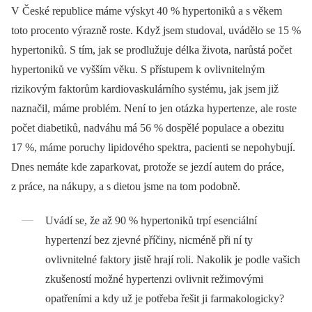
V České republice máme výskyt 40 % hypertoniků a s věkem
toto procento výrazně roste. Když jsem studoval, uvádělo se 15 %
hypertoniků. S tím, jak se prodlužuje délka života, narůstá počet
hypertoniků ve vyšším věku. S přístupem k ovlivnitelným
rizikovým faktorům kardiovaskulárního systému, jak jsem již
naznačil, máme problém. Není to jen otázka hypertenze, ale roste
počet diabetiků, nadváhu má 56 % dospělé populace a obezitu
17 %, máme poruchy lipidového spektra, pacienti se nepohybují.
Dnes nemáte kde zaparkovat, protože se jezdí autem do práce,
z práce, na nákupy, a s dietou jsme na tom podobně.
Uvádí se, že až 90 % hypertoniků trpí esenciální
hypertenzí bez zjevné příčiny, nicméně při ní ty
ovlivnitelné faktory jistě hrají roli. Nakolik je podle vašich
zkušeností možné hypertenzi ovlivnit režimovými
opatřeními a kdy už je potřeba řešit ji farmakologicky?