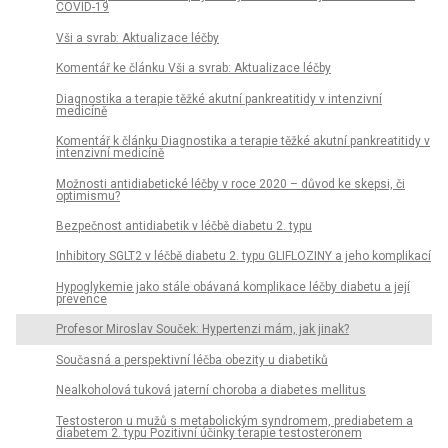
COVID-19
Vši a svrab: Aktualizace léčby
Komentář ke článku Vši a svrab: Aktualizace léčby
Diagnostika a terapie těžké akutní pankreatitidy v intenzivní
medicíně
Komentář k článku Diagnostika a terapie těžké akutní pankreatitidy v
intenzivní medicíně
Možnosti antidiabetické léčby v roce 2020 – důvod ke skepsi, či
optimismu?
Bezpečnost antidiabetik v léčbě diabetu 2. typu
Inhibitory SGLT2 v léčbě diabetu 2. typu GLIFLOZINY a jeho komplikací
Hypoglykemie jako stále obávaná komplikace léčby diabetu a její
prevence
Profesor Miroslav Souček: Hypertenzi mám, jak jinak?
Současná a perspektivní léčba obezity u diabetiků
Nealkoholová tuková jaterní choroba a diabetes mellitus
Testosteron u mužů s metabolickým syndromem, prediabetem a
diabetem 2. typu Pozitivní účinky terapie testosteronem