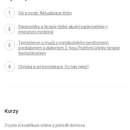
Vši a svrab: Aktualizace léčby
Diagnostika a terapie těžké akutní pankreatitidy v
intenzivní medicíně
Testosteron u mužů s metabolickým syndromem,
prediabetem a diabetem 2. typu Pozitivní účinky terapie
testosteronem
Chřipka a její komplikace. Co nás čeká?
Kurzy
Zvyšte si kvalifikaci online z pohodlí domova