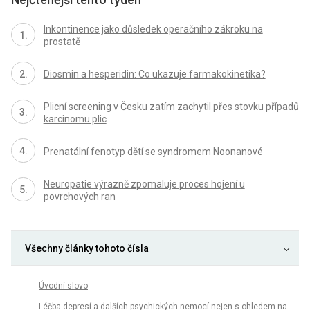
Inkontinence jako důsledek operačního zákroku na
prostatě
Diosmin a hesperidin: Co ukazuje farmakokinetika?
Plicní screening v Česku zatím zachytil přes stovku případů
karcinomu plic
Prenatální fenotyp dětí se syndromem Noonanové
Neuropatie výrazně zpomaluje proces hojení u
povrchových ran
Všechny články tohoto čísla
Úvodní slovo
Léčba depresí a dalších psychických nemocí nejen s ohledem na