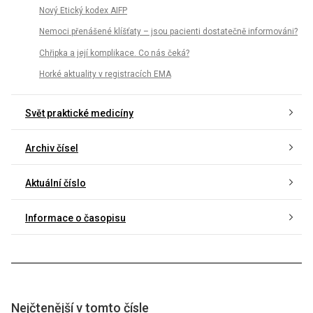
Nový Etický kodex AIFP
Nemoci přenášené klíšťaty – jsou pacienti dostatečně informováni?
Chřipka a její komplikace. Co nás čeká?
Horké aktuality v registracích EMA
Svět praktické medicíny
Archiv čísel
Aktuální číslo
Informace o časopisu
Nejčtenější v tomto čísle