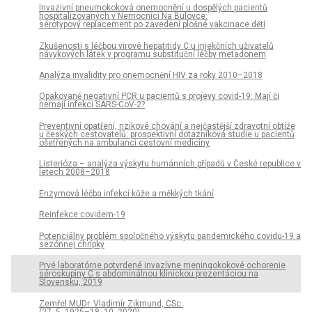
Invazivní pneumokoková onemocnění u dospělých pacientů
hospitalizovaných v Nemocnici Na Bulovce:
sérotypový replacement po zavedení plošné vakcinace dětí
Zkušenosti s léčbou virové hepatitidy C u injekčních uživatelů
návykových látek v programu substituční léčby metadonem
Analýza invalidity pro onemocnění HIV za roky 2010–2018
Opakovaně negativní PCR u pacientů s projevy covid-19: Mají či
nemají infekci SARS-CoV-2?
Preventivní opatření, rizikové chování a nejčastější zdravotní obtíže
u českých cestovatelů: prospektivní dotazníková studie u pacientů
ošetřených na ambulanci cestovní medicíny
Listerióza – analýza výskytu humánních případů v České republice v
letech 2008–2018
Enzymová léčba infekcí kůže a měkkých tkání
Reinfekce covidem-19
Potenciálny problém spoločného výskytu pandemického covidu-19 a
sezónnej chrípky
Prvé laboratórne potvrdené invazívne meningokokové ochorenie
séroskupiny C s abdominálnou klinickou prezentáciou na
Slovensku, 2019
Zemřel MUDr. Vladimír Zikmund, CSc.
(27. 5. 1925–18. 10. 2020)