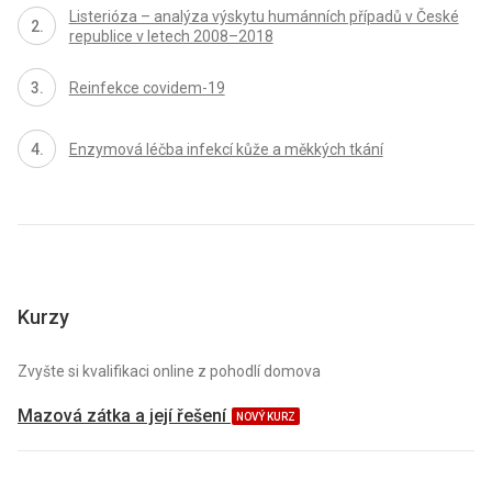
Listerióza – analýza výskytu humánních případů v České
republice v letech 2008–2018
Reinfekce covidem-19
Enzymová léčba infekcí kůže a měkkých tkání
Kurzy
Zvyšte si kvalifikaci online z pohodlí domova
Mazová zátka a její řešení
NOVÝ KURZ