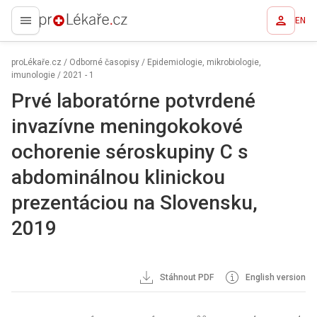
EN
proLékaře.cz
proLékaře.cz
/
Odborné časopisy
/
Epidemiologie, mikrobiologie,
imunologie
/
2021 - 1
Prvé laboratórne potvrdené
invazívne meningokokové
ochorenie séroskupiny C s
abdominálnou klinickou
prezentáciou na Slovensku,
2019
Stáhnout PDF
English version