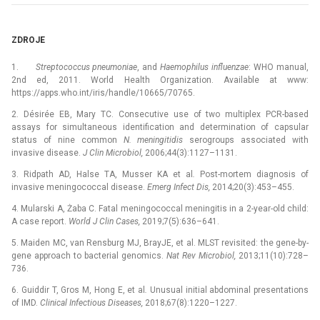
ZDROJE
1.
Streptococcus pneumoniae
, and
Haemophilus influenzae
: WHO manual,
2nd ed, 2011. World Health Organization. Available at www:
https://apps.who.int/iris/handle/10665/70765.
2. Désirée EB, Mary TC. Consecutive use of two multiplex PCR-based
assays for simultaneous identification and determination of capsular
status of nine common
N. meningitidis
serogroups associated with
invasive disease.
J Clin Microbiol,
2006;44(3):1127–1131.
3. Ridpath AD, Halse TA, Musser KA et al
.
Post-mortem
diagnosis of
invasive meningococcal disease.
Emerg Infect Dis,
2014;20(3):453–455.
4. Mularski A, Żaba C. Fatal meningococcal meningitis in a 2-year-old child:
A case report.
World J Clin Cases,
2019;7(5):636–641.
5. Maiden MC, van Rensburg MJ, BrayJE, et al. MLST revisited: the gene-by-
gene approach to bacterial genomics.
Nat Rev Microbiol,
2013;11(10):728–
736.
6. Guiddir T, Gros M, Hong E, et al
.
Unusual initial abdo­minal presentations
of IMD.
Clinical Infectious Diseases,
2018;67(8):1220–1227.