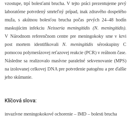
vzostupe, trpí bolesťami brucha. V tejto práci prezentujeme prvý
laboratórne potvrdený smrteľný prípad, inak zdravého dospelého
muža, s akútnou bolesťou brucha počas prvých 24–48 hodín
maskujúcim infekciu
Neisseria meningitidis (N. meningitidis)
.
V Národnom referenčnom centre pre meningokoky sme v krvi
post mortem identifikovali
N. meningitidis
séroskupiny C
pomocou polymerázovej reťazovej reakcie (PCR) v reálnom čase.
Následne sa realizovalo masívne paralelné sekvenovanie (MPS)
na izolovanej celkovej DNA pre potvrdenie patogénu a pre ďalšie
jeho skúmanie.
Klíčová slova:
invazívne meningokokové ochorenie – IMD – bolesti brucha