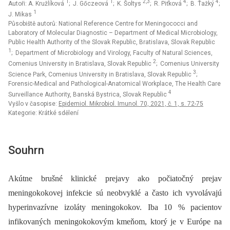
1
1
2,3
4
4
Autoři: A. Kružlíková
; J. Gőczeová
; K. Šoltys
; R. Piťková
; B. Ťažký
;
1
J. Mikas
Působiště autorů: National Reference Centre for Meningococci and
Laboratory of Molecular Diagnostic – Department of Medical Microbiology,
Public Health Authority of the Slovak Republic, Bratislava, Slovak Republic
1
; Department of Microbiology and Virology, Faculty of Natural Sciences,
2
Comenius University in Bratislava, Slovak Republic
; Comenius University
3
Science Park, Comenius University in Bratislava, Slovak Republic
;
Forensic-Medical and Pathological-Anatomical Workplace, The Health Care
4
Surveillance Authority, Banská Bystrica, Slovak Republic
Vyšlo v časopise:
Epidemiol. Mikrobiol. Imunol. 70, 2021, č. 1, s. 72-75
Kategorie: Krátké sdělení
Souhrn
Akútne brušné klinické prejavy ako počiatočný prejav
meningokokovej infekcie sú neobvyklé a často ich vyvolávajú
hyperinvazívne izoláty meningokokov. Iba 10 % pacientov
infikovaných meningokokovým kmeňom, ktorý je v Európe na