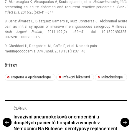
7. Akinosoglou K, Alexopoulos A, Koutsogiannis, et al
.
Neisseria meningitidis
presenting as acute abdomen and recurrent reactive pericarditis.
Braz J
Infect Dis,
2016;20(6):641–644.
8. Sanz Álvarez D, Blázquez Gamero D, Ruiz Contreras J. Abdomi­nal acute
pain as initial symptom of invasive meningococcus serogroup A illness.
Arch Argent Pediatr,
2011;109(2): e39–41. doi: 10.1590/S0325-
00752011000200015.
9. Cheddani H, Desgabriel AL, Coffin E, et al
.
No neck pain:
meningococcemia.
Am J Med,
2018;131(1):37–40
ŠTÍTKY
Hygiena a epidemiologie
Infekční lékařství
Mikrobiologie
ČLÁNEK
Invazivní pneumokoková onemocnění u
dospělých pacientů hospitalizovaných v
Nemocnici Na Bulovce: sérotypový replacement