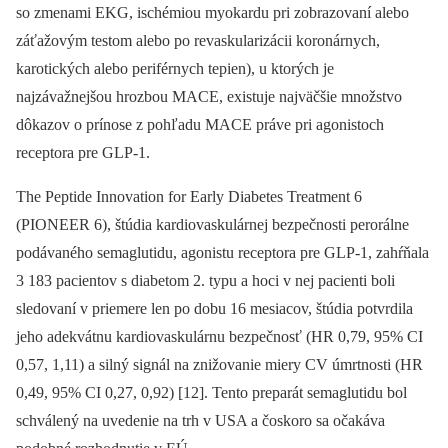
so zmenami EKG, ischémiou myokardu pri zobrazovaní alebo
záťažovým testom alebo po revaskularizácii koronárnych,
karotických alebo periférnych tepien), u ktorých je
najzávažnejšou hrozbou MACE, existuje najväčšie množstvo
dôkazov o prínose z pohľadu MACE práve pri agonistoch
receptora pre GLP-1.
The Peptide Innovation for Early Diabetes Treatment 6
(PIONEER 6), štúdia kardiovaskulárnej bezpečnosti perorálne
podávaného semaglutidu, agonistu receptora pre GLP-1, zahŕňala
3 183 pacientov s diabetom 2. typu a hoci v nej pacienti boli
sledovaní v priemere len po dobu 16 mesiacov, štúdia potvrdila
jeho adekvátnu kardiovaskulárnu bezpečnosť (HR 0,79, 95% CI
0,57, 1,11) a silný signál na znižovanie miery CV úmrtnosti (HR
0,49, 95% CI 0,27, 0,92) [12]. Tento preparát semaglutidu bol
schválený na uvedenie na trh v USA a čoskoro sa očakáva