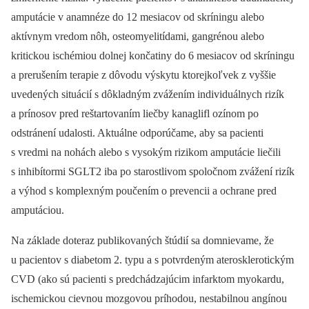
amputácie v anamnéze do 12 mesiacov od skríningu alebo
aktívnym vredom nôh, osteomyelitídami, gangrénou alebo
kritickou ischémiou dolnej končatiny do 6 mesiacov od skríningu
a prerušením terapie z dôvodu výskytu ktorejkoľvek z vyššie
uvedených situácií s dôkladným zvážením individuálnych rizík
a prínosov pred reštartovaním liečby kanaglifl ozínom po
odstránení udalosti. Aktuálne odporúčame, aby sa pacienti
s vredmi na nohách alebo s vysokým rizikom amputácie liečili
s inhibítormi SGLT2 iba po starostlivom spoločnom zvážení rizík
a výhod s komplexným poučením o prevencii a ochrane pred
amputáciou.
Na základe doteraz publikovaných štúdií sa domnievame, že
u pacientov s diabetom 2. typu a s potvrdeným aterosklerotickým
CVD (ako sú pacienti s predchádzajúcim infarktom myokardu,
ischemickou cievnou mozgovou príhodou, nestabilnou angínou