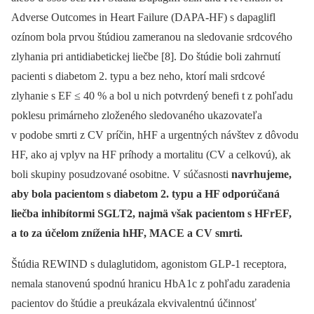
Adverse Outcomes in Heart Failure (DAPA-HF) s dapaglifl
ozínom bola prvou štúdiou zameranou na sledovanie srdcového
zlyhania pri antidiabetickej liečbe [8]. Do štúdie boli zahrnutí
pacienti s diabetom 2. typu a bez neho, ktorí mali srdcové
zlyhanie s EF ≤ 40 % a bol u nich potvrdený benefi t z pohľadu
poklesu primárneho zloženého sledovaného ukazovateľa
v podobe smrti z CV príčin, hHF a urgentných návštev z dôvodu
HF, ako aj vplyv na HF príhody a mortalitu (CV a celkovú), ak
boli skupiny posudzované osobitne. V súčasnosti
navrhujeme,
aby bola pacientom s diabetom 2. typu a HF odporúčaná
liečba inhibítormi SGLT2, najmä však pacientom s HFrEF,
a to za účelom zníženia hHF, MACE a CV smrti.
Štúdia REWIND s dulaglutidom, agonistom GLP-1 receptora,
nemala stanovenú spodnú hranicu HbA1c z pohľadu zaradenia
pacientov do štúdie a preukázala ekvivalentnú účinnosť