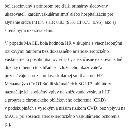
bol asociovaný s prínosom pre ďalší primárny sledovaný
ukazovateľ, kardiovaskulárnu smrť alebo hospitalizáciu pre
zlyhanie srdca (hHF), s HR 0,83 (95% CI 0,73–0,95), ako aj
s renálnymi ukazovateľmi.
V prípade MACE, bola hodnota HR v skupine s viacnásobnými
rizikovými faktormi bez dokázaného artériosklerotického
vaskulárneho postihnutia rovná 1,01, ale súčasne existovali silné
dôkazy o benefi te z hľadiska zloženého ukazovateľa
pozostávajúceho z kardiovaskulárnej smrti alebo hHF.
Metaanalýza CVOT štúdií skúmajúcich SGLT2 inhibítory
naznačuje ich spoločný vplyv na znižovanie výskytu hHF
a progresie chronického obličkového ochorenia (CKD)
v podskupinách s vysokým a nižším rizikom CVD, bez vplyvu na
MACE pri absencii aterosklerotického vaskulárneho ochorenia
[5].