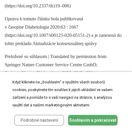
(https://doi.org/10.2337/dci19–006)
Oprava k tomuto článku bola publikovaná
v časopise Diabetologia 2020;63 : 1667
(https://doi.org/10.1007/s00125-020-05151-2) a je zanesená do
tohto prekladu Aktualizácie konsenzuálnej správy
Preložené so súhlasom | Translated by permission from
Springer Nature Customer Service Centre GmbD;
Springer Nature: Diabetologia 2020; 63(2): 221–
228 : 2019 update to: Management of hyperglycaemia in type
Když kliknete na „Souhlasím“ s využitím všech souborů
2 diabetes, 2018. A consensus report by the American Diabetes
cookies, poskytnete tím souhlas k jejich ukládání ve vašem
zařízení a pomůže to s vaší navigací na stránce, s analýzou
Association (ADA) and the European Association for the Study
využití dat a našimi marketingovými aktivitami.
of Diabetes (EASD); John B. Buse, Deborah J. Wexler,
Apostolos Tsapas, Peter Rossing, Geltrude Mingrone,
Podrobné nastavení
Souhlasím a pokračovat
Chantal Mathieu, David A. D’Alessio, Melanie J. Davies.
License Number 4903550763659