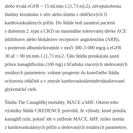
alebo trvalá eGFR < 15 ml.min-1.[1,73 m]-2), zdvojnásobenia
hladiny kreatinínu v sére alebo úmrtia z obličkových či
kardiovaskulárnych príčin. Do štúdie boli zaradení pacienti
s diabetom 2. typu a CKD na maximálne tolerovanej dávke ACE
inhibítorov alebo blokátorov receptorov angiotenzínu (ARB),
s pomerom albumín/kreatinín v moči 300–5 000 mg/g a eGFR
30 až < 90 ml.min-1.[1,73 m]-2. Táto štúdia preukázala jasný
prínos kanagliflozínu (100 mg) z hľadiska viacerých sledovaných
renálnych parametrov, vrátane progresie do konečného štádia
ochorenia obličiek a v zmysle kardiovaskulárnindividualizované
glykemické ciele.
Štúdia The Canagliflej mortality, MACE a hHF. Okrem toho
výsledky štúdie CREDENCE potvrdili, že výhody, ktoré prináša
kanaglifl ozín, pokiaľ ide o zníženie MACE, hHF, riziko úmrtia
z kardiovaskulárnych príčin a sledovaných renálnych parametrov,