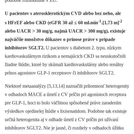
podobné rozhodnutie v EÚ.
U pacientov s aterosklerotickým CVD alebo bez neho, ale
-1
-2
s HFrEF alebo CKD (eGFR 30 až ≤ 60 ml.min
.[1,73 m]
alebo UACR > 30 mg/g, najmä UACR > 300 mg/g), existuje
najväčšie množstvo dôkazov o prínose práve v prípade
inhibítorov SGLT2.
U pacientov s diabetom 2. typu, nízkym
kardiovaskulárnym rizikom a nemajúcich CKD sa neuskutočnili
žiadne štúdie, ktoré by skúmali kardiovaskulárny alebo renálny
prínos agonistov GLP-1 receptorov či inhibítorov SGLT2.
Niektoré metaanalýzy [5,13,14] naznačili prítomnosť heterogenity
v odhadoch MACE a úmrtí z CV príčin pri agonistoch receptora
pre GLP-1, hoci to bolo väčšinou spôsobené práve zaradením
výsledkov ojedinelej štúdie s lixisenatidom. Podobne tak existuje
určitá heterogenita aj v odhade úmrtí z CV príčin pri užívaní
inhibítorov SGLT2. Nie je jasné, či rozdiely v odhadoch úžitku