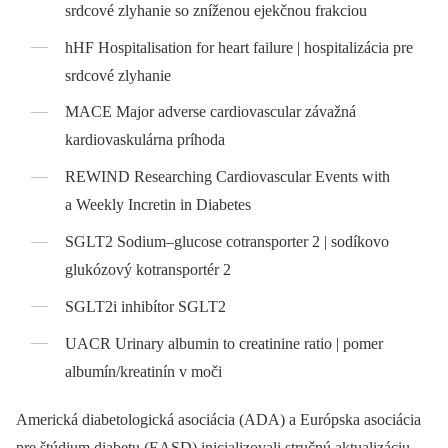
srdcové zlyhanie so zníženou ejekčnou frakciou
hHF Hospitalisation for heart failure | hospitalizácia pre
srdcové zlyhanie
MACE Major adverse cardiovascular závažná
kardiovaskulárna príhoda
REWIND Researching Cardiovascular Events with
a Weekly Incretin in Diabetes
SGLT2 Sodium–glucose cotransporter 2 | sodíkovo
glukózový kotransportér 2
SGLT2i inhibítor SGLT2
UACR Urinary albumin to creatinine ratio | pomer
albumín/kreatinín v moči
Americká diabetologická asociácia (ADA) a Európska asociácia
pre štúdium diabetu (EASD) inicializovali stručnú aktualizáciu