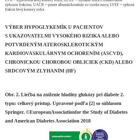
LVH = hypertrofia lavej komory srdca; HFrEF = zlyhanie srdca s redukovanou
ejekcnou frakciou; UACR = pomer albumín/kreatinín vo vzorke moca; LVEF = ejekcná
frakcia lavej komory srdca
VÝBER HYPOGLYKEMÍK U PACIENTOV
S UKAZOVATELMI VYSOKÉHO RIZIKA ALEBO
POTVRDENÝM ATEROSKLEROTICKÝM
KARDIOVASKULÁRNYM OCHORENÍM (ASCVD),
CHRONICKOU CHOROBOU OBLICIEK (CKD) ALEBO
SRDCOVÝM ZLYHANÍM (HF)
Obr. 2. Liečba na zníženie hladiny glukózy pri diabete 2.
typu: celkový prístup. Upravené podľa [2] so súhlasom
Springer. ©EuropeanAssociationfor the Study of Diabetes
and American Diabetes Association 2018