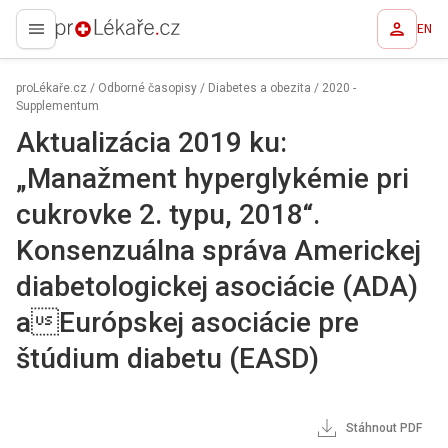
EN
proLékaře.cz
proLékaře.cz
/
Odborné časopisy
/
Diabetes a obezita
/
2020 -
Supplementum
Aktualizácia 2019 ku:
„Manažment hyperglykémie pri
cukrovke 2. typu, 2018“.
Konsenzuálna správa Americkej
diabetologickej asociácie (ADA)
aEurópskej asociácie pre
štúdium diabetu (EASD)
Stáhnout PDF