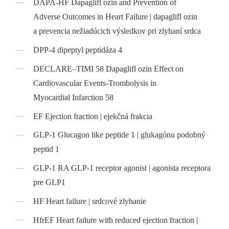
DAPA-HF Dapaglifl ozin and Prevention of
Adverse Outcomes in Heart Failure | dapaglifl ozin
a prevencia nežiadúcich výsledkov pri zlyhaní srdca
DPP-4 dipeptyl peptidáza 4
DECLARE–TIMI 58 Dapaglifl ozin Effect on
Cardiovascular Events-Trombolysis in
Myocardial Infarction 58
EF Ejection fraction | ejekčná frakcia
GLP-1 Glucagon like peptide 1 | glukagónu podobný
peptid 1
GLP-1 RA GLP-1 receptor agonist | agonista receptora
pre GLP1
HF Heart failure | srdcové zlyhanie
HfrEF Heart failure with reduced ejection fraction |