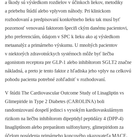
a škody sú výsledkom rozdielov v účinkoch liekov, metodiky
a priebehu štúdií alebo vplyvom náhody. Pri klinickom
rozhodovaní a predpisovaní konkrétneho lieku tak musí byť
pozornosť venovaná faktorom špecifi ckým danému pacientovi,
jeho preferenciám, údajom v SPC k lieku ako aj výsledkom
metaanalýz a primárneho výskumu. U mnohých pacientov
v niektorých zdravotníckych systémoch môže byť liečba
agonistom receptora pre GLP-1 alebo inhibítorom SGLT2 značne
nákladná, a preto je tento faktor z hľadiska jeho vplyv na celkovú
pohodu pacienta potrebné zohľadniť v rozhodovaní.
V štúdii The Cardiovascular Outcome Study of Linagliptin vs
Glimepiride in Type 2 Diabetes (CAROLINA) boli
randomizovaní dospelí jedinci s vysokým kardiovaskulárnym
rizikom na liečbu inhibítorom dipeptidyl peptidázy 4 (DPP-4)
linagliptínom alebo preparátom sulfonylurey, glimepiridom za
účelom posúdenia primárneho koncového ukazovateľa MACE.