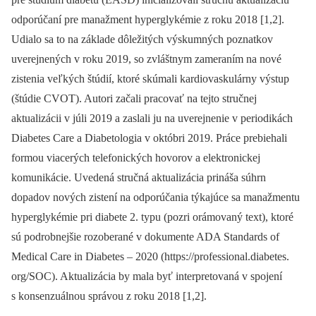
odporúčaní pre manažment hyperglykémie z roku 2018 [1,2].
Udialo sa to na základe dôležitých výskumných poznatkov
uverejnených v roku 2019, so zvláštnym zameraním na nové
zistenia veľkých štúdií, ktoré skúmali kardiovaskulárny výstup
(štúdie CVOT). Autori začali pracovať na tejto stručnej
aktualizácii v júli 2019 a zaslali ju na uverejnenie v periodikách
Diabetes Care a Diabetologia v októbri 2019. Práce prebiehali
formou viacerých telefonických hovorov a elektronickej
komunikácie. Uvedená stručná aktualizácia prináša súhrn
dopadov nových zistení na odporúčania týkajúce sa manažmentu
hyperglykémie pri diabete 2. typu (pozri orámovaný text), ktoré
sú podrobnejšie rozoberané v dokumente ADA Standards of
Medical Care in Diabetes –⁠ 2020 (https://professional.diabetes.
org/SOC). Aktualizácia by mala byť interpretovaná v spojení
s konsenzuálnou správou z roku 2018 [1,2].