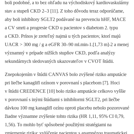
boli podobné, a to bez ohľadu na východiskový kardiovaskulárny
stav a stupeň CKD 2–3 [11]. Z toho dôvodu teraz odporúčame,
aby boli inhibítory SGLT2 podávané na prevenciu hHF, MACE
a CV smrti a progresie CKD u pacientov s diabetom 2. typu
a CKD. Prínos je zreteľný najmä u tých pacientov, ktorí majú
UACR > 300 mg / g a eGFR 30–90 ml.min-1.[1,73 m]-2 a menej
významný v prípade nižších stupňov CKD, podľa analýzy
sekundárnych sledovaných ukazovateľov v CVOT štúdii.
Znepokojením v štúdii CANVAS bolo zvýšené riziko amputácie
pri liečbe kanaglifl ozínom v porovnaní s placebom [7]. Hoci
v štúdii CREDENCE [10] bolo riziko amputácie celkovo vyššie
v porovnaní s inými štúdiami s inhibítormi SGLT2, pri liečbe
dávkou 100 mg kanaglifl ozínu oproti placebu nebolo pozorované
žiadne významne zvýšenie tohto rizika (HR 1,11, 95% CI 0,79,
1,56). To mohlo byť spôsobené použitými stratégiami na
zmiernenie rizika: vylúčenie pacientov s anamnézou traumatickej