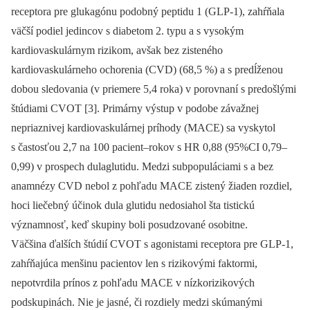
receptora pre glukagónu podobný peptidu 1 (GLP-1), zahŕňala
väčší podiel jedincov s diabetom 2. typu a s vysokým
kardiovaskulárnym rizikom, avšak bez zisteného
kardiovaskulárneho ochorenia (CVD) (68,5 %) a s predĺženou
dobou sledovania (v priemere 5,4 roka) v porovnaní s predošlými
štúdiami CVOT [3]. Primárny výstup v podobe závažnej
nepriaznivej kardiovaskulárnej príhody (MACE) sa vyskytol
s častosťou 2,7 na 100 pacient–rokov s HR 0,88 (95%CI 0,79–
0,99) v prospech dulaglutidu. Medzi subpopuláciami s a bez
anamnézy CVD nebol z pohľadu MACE zistený žiaden rozdiel,
hoci liečebný účinok dula glutidu nedosiahol šta tistickú
významnosť, keď skupiny boli posudzované osobitne.
Väčšina ďalších štúdií CVOT s agonistami receptora pre GLP-1,
zahŕňajúca menšinu pacientov len s rizikovými faktormi,
nepotvrdila prínos z pohľadu MACE v nízkorizikových
podskupinách. Nie je jasné, či rozdiely medzi skúmanými