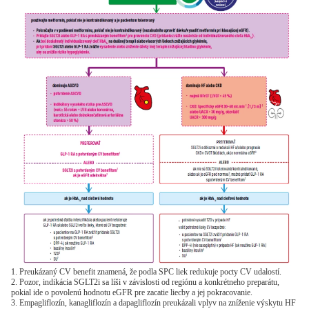
1. Preukázaný CV benefit znamená, že podla SPC liek redukuje pocty CV udalostí.
2. Pozor, indikácia SGLT2i sa líši v závislosti od regiónu a konkrétneho preparátu,
pokial ide o povolenú hodnotu eGFR pre zacatie liecby a jej pokracovanie.
3. Empagliflozín, kanagliflozín a dapagliflozín preukázali vplyv na zníženie výskytu HF