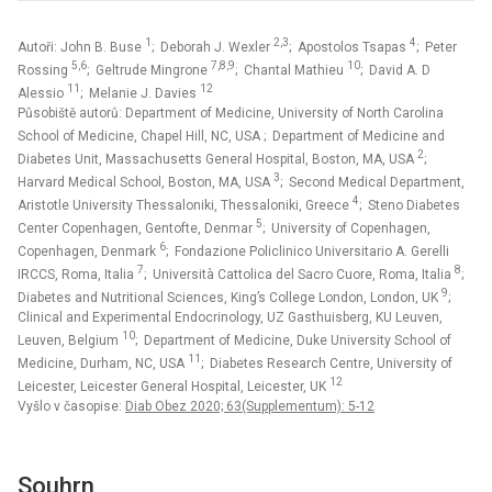
1
2,3
4
Autoři: John B. Buse
; Deborah J. Wexler
; Apostolos Tsapas
; Peter
5,6
7,8,9
10
Rossing
; Geltrude Mingrone
; Chantal Mathieu
; David A. D
11
12
Alessio
; Melanie J. Davies
Působiště autorů: Department of Medicine, University of North Carolina
School of Medicine, Chapel Hill, NC, USA
; Department of Medicine and
2
Diabetes Unit, Massachusetts General Hospital, Boston, MA, USA
;
3
Harvard Medical School, Boston, MA, USA
; Second Medical Department,
4
Aristotle University Thessaloniki, Thessaloniki, Greece
; Steno Diabetes
5
Center Copenhagen, Gentofte, Denmar
; University of Copenhagen,
6
Copenhagen, Denmark
; Fondazione Policlinico Universitario A. Gerelli
7
8
IRCCS, Roma, Italia
; Università Cattolica del Sacro Cuore, Roma, Italia
;
9
Diabetes and Nutritional Sciences, King’s College London, London, UK
;
Clinical and Experimental Endocrinology, UZ Gasthuisberg, KU Leuven,
10
Leuven, Belgium
; Department of Medicine, Duke University School of
11
Medicine, Durham, NC, USA
; Diabetes Research Centre, University of
12
Leicester, Leicester General Hospital, Leicester, UK
Vyšlo v časopise:
Diab Obez 2020; 63(Supplementum): 5-12
Souhrn