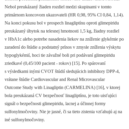
Nebol preukázaný žiaden rozdiel medzi skupinami v tomto
primárnom koncovom ukazovateli (HR 0,98, 95% CI 0,84, 1,14).
Na konci pokusu bol v prospech linagliptínu oproti glimepiridu
preukázaný úbytok na telesnej hmotnosti 1,5 kg, žiadny rozdiel
v HbA1c alebo potrebe nasadenia liekov na zníženie glykémie po
zaradení do štúdie a podstatný prínos v zmysle zníženia výskytu
hypoglykémií, hoci tie závažné boli pri podávaní glimepiridu
zriedkavé (0,45/100 pacient -⁠ rokov) [15]. Po spárovaní
s výsledkami inými CVOT štúdií sledujúcich inhibítory DPP-4,
vrátane štúdie Cardiovascular and Renal Microvascular
Outcome Study with Linagliptin (CARMELINA) [16], v ktorej
bola preukázaná CV bezpečnosť linagliptínu, je toto uisťujúci
signál o bezpečnosti glimepiridu, lacnej a účinnej formy
sulfonylmočoviny. Nie je jasné, či sa tieto zistenia vzťahujú aj na
iné sulfonylmočoviny.