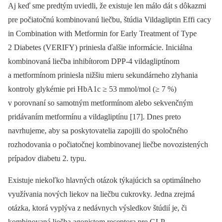
Aj keď sme predtým uviedli, že existuje len málo dát s dôkazmi
pre počiatočnú kombinovanú liečbu, štúdia Vildagliptin Effi cacy
in Combination with Metformin for Early Treatment of Type
2 Diabetes (VERIFY) priniesla ďalšie informácie. Iniciálna
kombinovaná liečba inhibítorom DPP-4 vildagliptínom
a metformínom priniesla nižšiu mieru sekundárneho zlyhania
kontroly glykémie pri HbA1c ≥ 53 mmol/mol (≥ 7 %)
v porovnaní so samotným metformínom alebo sekvenčným
pridávaním metformínu a vildagliptínu [17]. Dnes preto
navrhujeme, aby sa poskytovatelia zapojili do spoločného
rozhodovania o počiatočnej kombinovanej liečbe novozistených
prípadov diabetu 2. typu.
Existuje niekoľko hlavných otázok týkajúcich sa optimálneho
využívania nových liekov na liečbu cukrovky. Jedna zrejmá
otázka, ktorá vyplýva z nedávnych výsledkov štúdií je, či
kombinovaná liečba agonistom receptora pre GLP-