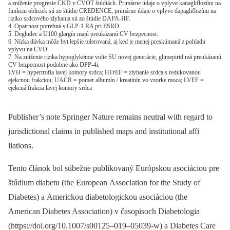
a zníženie progresie CKD v CVOT štúdiách. Primárne údaje o vplyve kanagliflozínu na
funkciu obliciek sú zo štúdie CREDENCE, primárne údaje o vplyve dapagliflozínu na
riziko srdcového zlyhania sú zo štúdie DAPA-HF.
4. Opatrnost potrebná s GLP-1 RA pri ESRD.
5. Degludec a U100 glargín majú preukázanú CV bezpecnost.
6. Nízka dávka môže byt lepšie tolerovaná, aj ked je menej preskúmaná z pohladu
vplyvu na CVD.
7. Na zníženie rizika hypoglykémie volte SU novej generácie, glimepirid má preukázanú
CV bezpecnost podobne ako DPP-4i.
LVH = hypertrofia lavej komory srdca; HFrEF = zlyhanie srdca s redukovanou
ejekcnou frakciou; UACR = pomer albumín / kreatinín vo vzorke moca; LVEF =
ejekcná frakcia lavej komory srdca
Publisher’s note Springer Nature remains neutral with regard to
jurisdictional claims in published maps and institutional affi
liations.
Tento článok bol súbežne publikovaný Európskou asociáciou pre
štúdium diabetu (the European Association for the Study of
Diabetes) a Americkou diabetologickou asociáciou (the
American Diabetes Association) v časopisoch Diabetologia
(https://doi.org/10.1007/s00125–019–05039-w) a Diabetes Care