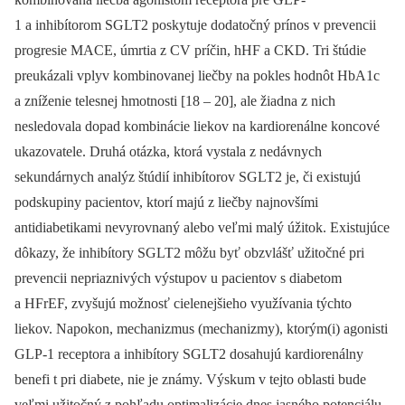
1 a inhibítorom SGLT2 poskytuje dodatočný prínos v prevencii
progresie MACE, úmrtia z CV príčin, hHF a CKD. Tri štúdie
preukázali vplyv kombinovanej liečby na pokles hodnôt HbA1c
a zníženie telesnej hmotnosti [18 –⁠ 20], ale žiadna z nich
nesledovala dopad kombinácie liekov na kardiorenálne koncové
ukazovatele. Druhá otázka, ktorá vystala z nedávnych
sekundárnych analýz štúdií inhibítorov SGLT2 je, či existujú
podskupiny pacientov, ktorí majú z liečby najnovšími
antidiabetikami nevyrovnaný alebo veľmi malý úžitok. Existujúce
dôkazy, že inhibítory SGLT2 môžu byť obzvlášť užitočné pri
prevencii nepriaznivých výstupov u pacientov s diabetom
a HFrEF, zvyšujú možnosť cielenejšieho využívania týchto
liekov. Napokon, mechanizmus (mechanizmy), ktorým(i) agonisti
GLP-1 receptora a inhibítory SGLT2 dosahujú kardiorenálny
benefi t pri diabete, nie je známy. Výskum v tejto oblasti bude
veľmi užitočný z pohľadu optimalizácie dnes jasného potenciálu