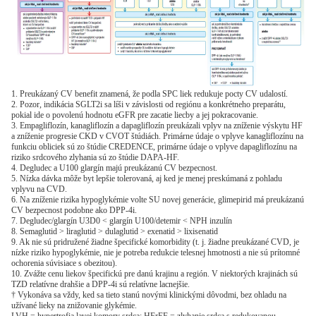
1. Preukázaný CV benefit znamená, že podla SPC liek redukuje pocty CV udalostí.
2. Pozor, indikácia SGLT2i sa líši v závislosti od regiónu a konkrétneho preparátu,
pokial ide o povolenú hodnotu eGFR pre zacatie liecby a jej pokracovanie.
3. Empagliflozín, kanagliflozín a dapagliflozín preukázali vplyv na zníženie výskytu HF
a zníženie progresie CKD v CVOT štúdiách. Primárne údaje o vplyve kanagliflozínu na
funkciu obliciek sú zo štúdie CREDENCE, primárne údaje o vplyve dapagliflozínu na
riziko srdcového zlyhania sú zo štúdie DAPA-HF.
4. Degludec a U100 glargín majú preukázanú CV bezpecnost.
5. Nízka dávka môže byt lepšie tolerovaná, aj ked je menej preskúmaná z pohladu
vplyvu na CVD.
6. Na zníženie rizika hypoglykémie volte SU novej generácie, glimepirid má preukázanú
CV bezpecnost podobne ako DPP-4i.
7. Degludec/glargín U3D0 < glargín U100/detemir < NPH inzulín
8. Semaglutid > liraglutid > dulaglutid > exenatid > lixisenatid
9. Ak nie sú pridružené žiadne špecifické komorbidity (t. j. žiadne preukázané CVD, je
nízke riziko hypoglykémie, nie je potreba redukcie telesnej hmotnosti a nie sú prítomné
ochorenia súvisiace s obezitou).
10. Zvážte cenu liekov špecifickú pre danú krajinu a región. V niektorých krajinách sú
TZD relatívne drahšie a DPP-4i sú relatívne lacnejšie.
† Vykonáva sa vždy, ked sa tieto stanú novými klinickými dôvodmi, bez ohladu na
užívané lieky na znižovanie glykémie.