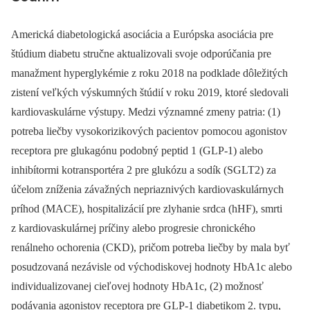
Americká diabetologická asociácia a Európska asociácia pre
štúdium diabetu stručne aktualizovali svoje odporúčania pre
manažment hyperglykémie z roku 2018 na podklade dôležitých
zistení veľkých výskumných štúdií v roku 2019, ktoré sledovali
kardiovaskulárne výstupy. Medzi významné zmeny patria: (1)
potreba liečby vysokorizikových pacientov pomocou agonistov
receptora pre glukagónu podobný peptid 1 (GLP-1) alebo
inhibítormi kotransportéra 2 pre glukózu a sodík (SGLT2) za
účelom zníženia závažných nepriaznivých kardiovaskulárnych
príhod (MACE), hospitalizácií pre zlyhanie srdca (hHF), smrti
z kardiovaskulárnej príčiny alebo progresie chronického
renálneho ochorenia (CKD), pričom potreba liečby by mala byť
posudzovaná nezávisle od východiskovej hodnoty HbA1c alebo
individualizovanej cieľovej hodnoty HbA1c, (2) možnosť
podávania agonistov receptora pre GLP-1 diabetikom 2. typu,