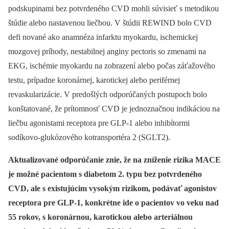
podskupinami bez potvrdeného CVD mohli súvisieť s metodikou
štúdie alebo nastavenou liečbou. V štúdii REWIND bolo CVD
defi nované ako anamnéza infarktu myokardu, ischemickej
mozgovej príhody, nestabilnej anginy pectoris so zmenami na
EKG, ischémie myokardu na zobrazení alebo počas záťažového
testu, prípadne koronárnej, karotickej alebo periférnej
revaskularizácie. V predošlých odporúčaných postupoch bolo
konštatované, že prítomnosť CVD je jednoznačnou indikáciou na
liečbu agonistami receptora pre GLP-1 alebo inhibítormi
sodíkovo-glukózového kotransportéra 2 (SGLT2).
Aktualizované odporúčanie znie, že na zníženie rizika MACE
je možné pacientom s diabetom 2. typu bez potvrdeného
CVD, ale s existujúcim vysokým rizikom, podávať agonistov
receptora pre GLP-1, konkrétne ide o pacientov vo veku nad
55 rokov, s koronárnou, karotickou alebo arteriálnou