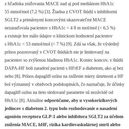
z hľadiska znižovania MACE nad aj pod mediánom HbA1c
55 mmol/mol (7,2 %) [3]. Žiadna z CVOT štúdií s inhibítormi
SGLT2 a primárnymi koncovými ukazovateľmi MACE
nezaraďovala pacientov s HbA1c < 4 8 m mol/mol (< 6,5 %)
a existuje len málo údajov o klinickom hodnotení pacientov
s HbA1c < 53 mmol/mol (< 7 %) [9]. Zdá sa však, že výsledný
prínos pozorovaný v CVOT štúdiách nie je limitovaný na
pacientov so zvýšenou hladinou HbA1c. Koniec koncov, v štúdii
DAPA-HF boli zaradení pacienti s HFrEF a diabetom, ako aj bez
neho [8]. Prínos dapaglifl ozínu na zníženie miery úmrtnosti a HF
bol významný v obidvoch podskupinách, čo naznačuje, že účinky
dapaglifl ozínu na tieto sledované parametre sú nezávislé od
HbA1c [8]. Aktuálne
odporúčame, aby u vysokorizikových
jedincov s diabetom 2. typu bolo rozhodovanie o nasadení
agonistu receptora GLP-1 alebo inhibítora SGLT2 za účelom
zníženia MACE, hHF, rizika kardiovaskulárnej smrti alebo