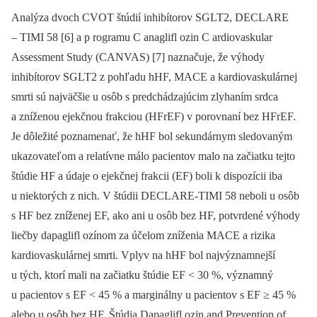
Analýza dvoch CVOT štúdií inhibítorov SGLT2, DECLARE
–⁠ TIMI 58 [6] a p rogramu C anaglifl ozin C ardiovaskular
Assessment Study (CANVAS) [7] naznačuje, že výhody
inhibítorov SGLT2 z pohľadu hHF, MACE a kardiovaskulárnej
smrti sú najväčšie u osôb s predchádzajúcim zlyhaním srdca
a zníženou ejekčnou frakciou (HFrEF) v porovnaní bez HFrEF.
Je dôležité poznamenať, že hHF bol sekundárnym sledovaným
ukazovateľom a relatívne málo pacientov malo na začiatku tejto
štúdie HF a údaje o ejekčnej frakcii (EF) boli k dispozícii iba
u niektorých z nich. V štúdii DECLARE-TIMI 58 neboli u osôb
s HF bez zníženej EF, ako ani u osôb bez HF, potvrdené výhody
liečby dapaglifl ozínom za účelom zníženia MACE a rizika
kardiovaskulárnej smrti. Vplyv na hHF bol najvýznamnejší
u tých, ktorí mali na začiatku štúdie EF < 30 %, významný
u pacientov s EF < 45 % a marginálny u pacientov s EF ≥ 45 %
alebo u osôb bez HF. Štúdia Dapaglifl ozin and Prevention of