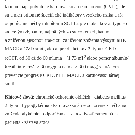
ktorí nemajú potvrdené kardiovaskulárne ochorenie (CVD), ale
sú u nich prítomné špecifi cké indikátory vysokého rizika a (3)
odporúčanie liečby inhibítormi SGLT2 pre diabetikov 2. typu so
srdcovým zlyhaním, najmä tých so srdcovým zlyhaním
a zníženou ejekčnou frakciou, za účelom zníženia výskytu hHF,
MACE a CVD smrti, ako aj pre diabetikov 2. typu s CKD
-1
-2
(eGFR od 30 až do 60 ml.min
.[1,73 m]
alebo pomer albumín/
kreatinín v moči > 30 mg/g, a najmä > 300 mg/g) za účelom
prevencie progresie CKD, hHF, MACE a kardiovaskulárnej
smrti.
Klúcové slová:
chronické ochorenie obličiek · diabetes mellitus
2. typu · hypoglykémia · kardiovaskulárne ochorenie · liečba na
zníženie glykémie · odporúčania · starostlivosť zameraná na
pacienta · zástava srdca