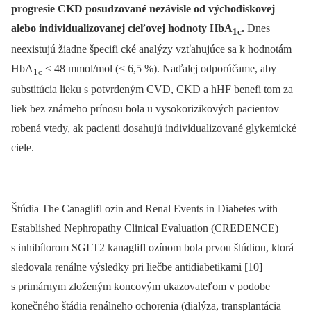
progresie CKD posudzované nezávisle od východiskovej
alebo individualizovanej cieľovej hodnoty HbA
.
Dnes
1c
neexistujú žiadne špecifi cké analýzy vzťahujúce sa k hodnotám
HbA
< 48 mmol/mol (< 6,5 %). Naďalej odporúčame, aby
1c
substitúcia lieku s potvrdeným CVD, CKD a hHF benefi tom za
liek bez známeho prínosu bola u vysokorizikových pacientov
robená vtedy, ak pacienti dosahujú individualizované glykemické
ciele.
Štúdia The Canaglifl ozin and Renal Events in Diabetes with
Established Nephropathy Clinical Evaluation (CREDENCE)
s inhibítorom SGLT2 kanaglifl ozínom bola prvou štúdiou, ktorá
sledovala renálne výsledky pri liečbe antidiabetikami [10]
s primárnym zloženým koncovým ukazovateľom v podobe
konečného štádia renálneho ochorenia (dialýza, transplantácia