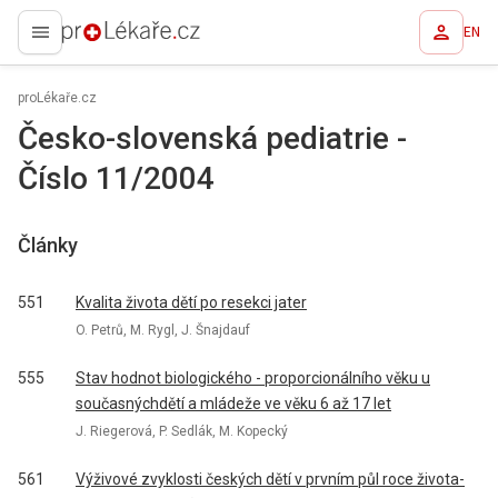
EN
proLékaře.cz
proLékaře.cz
Česko-slovenská pediatrie -
Číslo 11/2004
Články
551
Kvalita života dětí po resekci jater
O. Petrů, M. Rygl, J. Šnajdauf
555
Stav hodnot biologického - proporcionálního věku u
současnýchdětí a mládeže ve věku 6 až 17 let
J. Riegerová, P. Sedlák, M. Kopecký
561
Výživové zvyklosti českých dětí v prvním půl roce života-