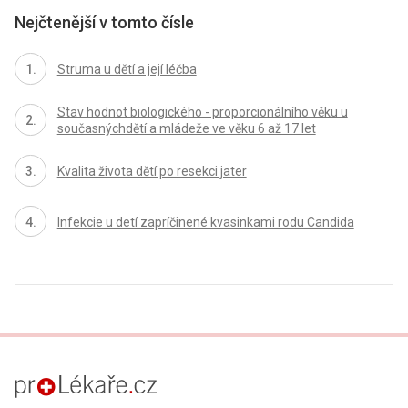
Nejčtenější v tomto čísle
Struma u dětí a její léčba
Stav hodnot biologického - proporcionálního věku u
současnýchdětí a mládeže ve věku 6 až 17 let
Kvalita života dětí po resekci jater
Infekcie u detí zapríčinené kvasinkami rodu Candida
proLékaře.cz