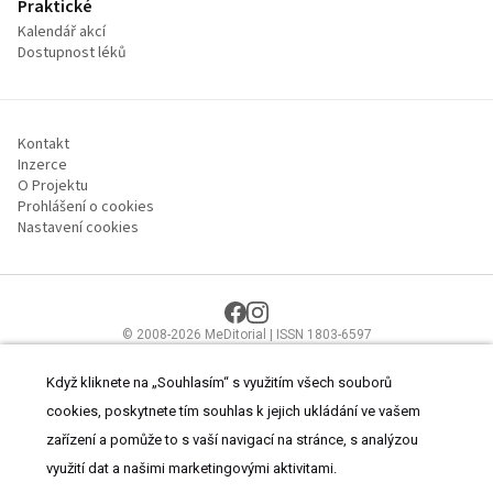
Praktické
Kalendář akcí
Dostupnost léků
Kontakt
Inzerce
O Projektu
Prohlášení o cookies
Nastavení cookies
© 2008-2026 MeDitorial | ISSN 1803-6597
Stránky proLékaře.cz jsou určeny výhradně odborníkům ve
zdravotnictví.
Čtěte prohlášení
a
Zásady zpracování osobních údajů
.
Když kliknete na „Souhlasím“ s využitím všech souborů
cookies, poskytnete tím souhlas k jejich ukládání ve vašem
zařízení a pomůže to s vaší navigací na stránce, s analýzou
využití dat a našimi marketingovými aktivitami.