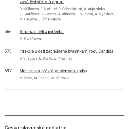
zavádění příkrmů v praxi
D. Müllerová, F. Stožický, D. Schneidrová, A. Aujezdská,
Z. Bartáková, V. Janout, A. Klímová, E. Kudlová, A. Mydlilová,
M. Paulová, J. Šmejkalová
566
Struma u dětí a její léčba
M. Dvořáková
575
Infekcie u detí zapríčinené kvasinkami rodu Candida
S. Virágová, E. Dorko, E. Pilipčinec
597
Medicínsko-právní problematika pitvy
M. Šeda, M. Fedora, M. Klimovič
Česko-slovenská pediatrie