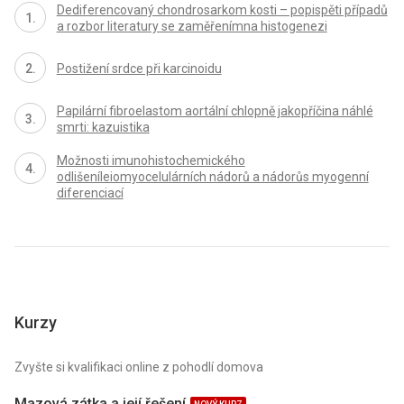
Dediferencovaný chondrosarkom kosti – popispěti případů
a rozbor literatury se zaměřenímna histogenezi
Postižení srdce při karcinoidu
Papilární fibroelastom aortální chlopně jakopříčina náhlé
smrti: kazuistika
Možnosti imunohistochemického
odlišeníleiomyocelulárních nádorů a nádorůs myogenní
diferenciací
Kurzy
Zvyšte si kvalifikaci online z pohodlí domova
Mazová zátka a její řešení