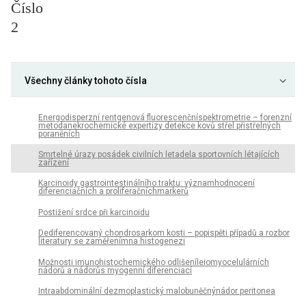
Číslo
2
Všechny články tohoto čísla
Energodisperzní rentgenová fluorescenčníspektrometrie – forenzní
metodanekrochemické expertizy detekce kovů střel přistřelných
poraněních
Smrtelné úrazy posádek civilních letadela sportovních létajících
zařízení
Karcinoidy gastrointestinálního traktu: významhodnocení
diferenciačních a proliferačníchmarkerů
Postižení srdce při karcinoidu
Dediferencovaný chondrosarkom kosti – popispěti případů a rozbor
literatury se zaměřenímna histogenezi
Možnosti imunohistochemického odlišeníleiomyocelulárních
nádorů a nádorůs myogenní diferenciací
Intraabdominální dezmoplastický malobuněčnýnádor peritonea