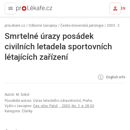
EN
proLékaře.cz
proLékaře.cz
/
Odborné časopisy
/
Česko-slovenská patologie
/
2003 - 2
Smrtelné úrazy posádek
civilních letadela sportovních
létajících zařízení
English info
Autoři: M. Sokol
Působiště autorů: Ústav leteckého zdravotnictví, Praha
Vyšlo v časopise:
Čes.-slov. Patol., , 2003, No. 2, p. 28-33
Kategorie: Články