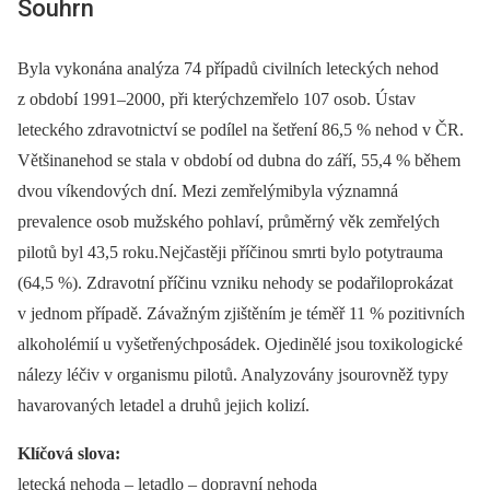
Souhrn
Byla vykonána analýza 74 případů civilních leteckých nehod
z období 1991–2000, při kterýchzemřelo 107 osob. Ústav
leteckého zdravotnictví se podílel na šetření 86,5 % nehod v ČR.
Většinanehod se stala v období od dubna do září, 55,4 % během
dvou víkendových dní. Mezi zemřelýmibyla významná
prevalence osob mužského pohlaví, průměrný věk zemřelých
pilotů byl 43,5 roku.Nejčastěji příčinou smrti bylo potytrauma
(64,5 %). Zdravotní příčinu vzniku nehody se podařiloprokázat
v jednom případě. Závažným zjištěním je téměř 11 % pozitivních
alkoholémií u vyšetřenýchposádek. Ojedinělé jsou toxikologické
nálezy léčiv v organismu pilotů. Analyzovány jsourovněž typy
havarovaných letadel a druhů jejich kolizí.
Klíčová slova:
letecká nehoda –⁠ letadlo –⁠ dopravní nehoda