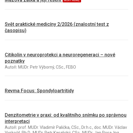
NOVÝ KURZ
Svět praktické medicíny 2/2026 (znalostní test z
časopisu)
Citikolin v neuroprotekci a neuroregeneraci – nové
poznatky
Autoři: MUDr. Petr Výborný, CSc., FEBO
Revma Focus: Spondyloartritidy
Denzitometrie v praxi: od kvalitního snímku po správnou
interpretaci
Autoři: prof. MUDr. Vladimír Palička, CSc., Dr.h.c., doc. MUDr. Václav
Vyskočil, Ph.D., MUDr. Petr Kasalický, CSc., MUDr. Jan Rosa, Ing.