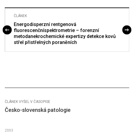
ČLÁNEK
Energodisperzní rentgenová
fluorescenčníspektrometrie – forenzní
metodanekrochemické expertizy detekce kovů
střel přistřelných poraněních
ČLÁNEK VYŠEL V ČASOPISE
Česko-slovenská patologie
2003