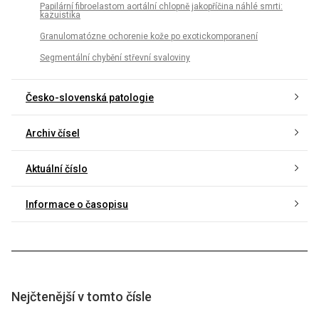
Papilární fibroelastom aortální chlopně jakopříčina náhlé smrti:
kazuistika
Granulomatózne ochorenie kože po exotickomporanení
Segmentální chybění střevní svaloviny
Česko-slovenská patologie
Archiv čísel
Aktuální číslo
Informace o časopisu
Nejčtenější v tomto čísle