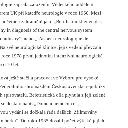
ologie zapsala založením Vědeckého oddělení
orem UK při katedře neurologie v roce 1968. Mezi
 početné i zahraniční jako „Berufskrankheiten des
 in dia­gnosis of the central nervous system
 industry“, nebo „L’aspect neurologique de
 Na své neurologické klinice, jejíž vedení převzala
 roce 1978 první jednotku intenzivní neurologické
 o 10 let.
ýblová ještě stačila pracovat ve Výboru pro vysoké
Federálního shromáždění Československé republiky
 spisovatelů. Beletristická díla plynula z její zelené
ní se dostalo např. „Domu u nemocnice“,
dvou vydání se dočkala řada dalších. Zfilmovány
imberka“. Do roku 1985 dosáhl počet výtisků jejích