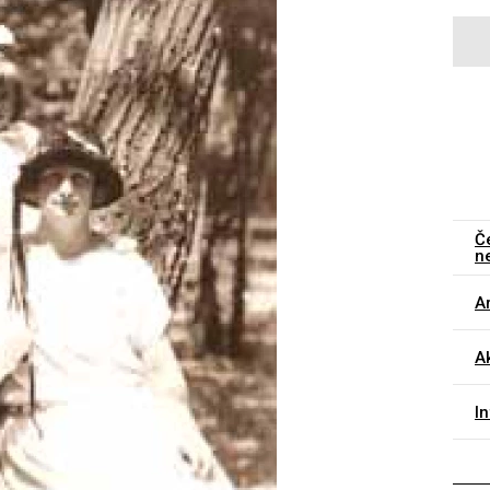
Č
n
Ar
Ak
I