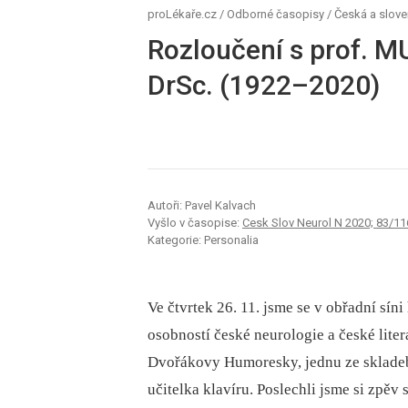
proLékaře.cz
/
Odborné časopisy
/
Česká a slove
Rozloučení s prof. M
DrSc. (1922–2020)
Autoři: Pavel Kalvach
Vyšlo v časopise:
Cesk Slov Neurol N 2020; 83/11
Kategorie: Personalia
Ve čtvrtek 26. 11. jsme se v obřadní sí
osobností české neurologie a české liter
Dvořákovy Humoresky, jednu ze skladeb,
učitelka klavíru. Poslechli jsme si zpěv