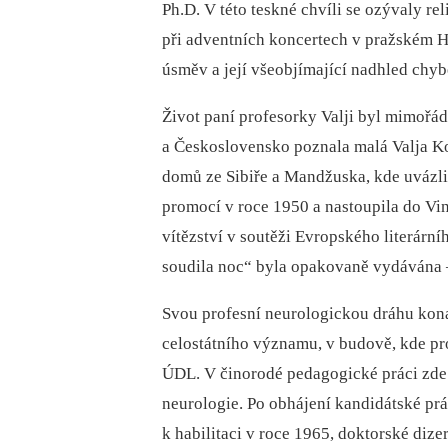
Ph.D. V této teskné chvíli se ozývaly rel
při adventních koncertech v pražském Hla
úsměv a její všeobjímající nadhled chyb
Život paní profesorky Valji byl mimořá
a Československo poznala malá Valja Kol
domů ze Sibiře a Mandžuska, kde uvázli
promocí v roce 1950 a nastoupila do Vi
vítězství v soutěži Evropského literárn
soudila noc“ byla opakovaně vydávána –
Svou profesní neurologickou dráhu kon
celostátního významu, v budově, kde pr
ÚDL. V činorodé pedagogické práci zde 
neurologie. Po obhájení kandidátské pr
k habilitaci v roce 1965, doktorské dize