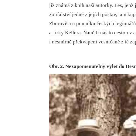
již známá z knih naší autorky. Les, jenž 
zoufalství jedné z jejích postav, tam ku
Zborově a u pomníku českých legionářů
a Jirky Kellera. Naučili nás to cestou v 
i nesmírně překvapení vesničané z té za
Obr. 2. Nezapomenutelný výlet do Desn