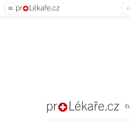
proLékaře.cz
Čl
proLékaře.cz