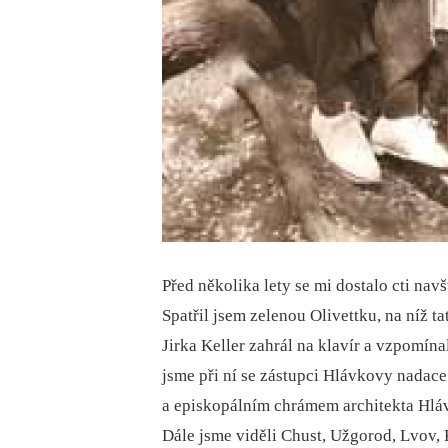
Před několika lety se mi dostalo cti navš
Spatřil jsem zelenou Olivettku, na níž t
Jirka Keller zahrál na klavír a vzpomína
jsme při ní se zástupci Hlávkovy nadac
a episkopálním chrámem architekta Hlá
Dále jsme viděli Chust, Užgorod, Lvov,