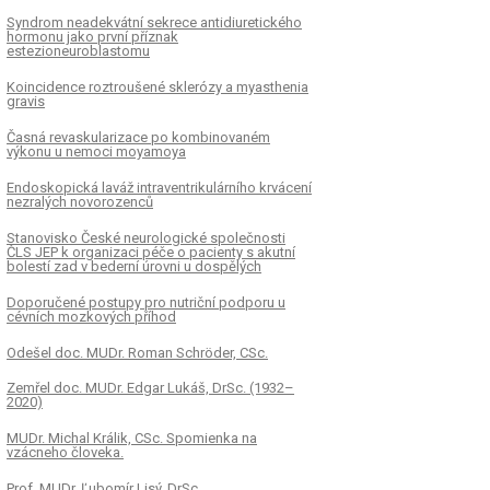
Syndrom neadekvátní sekrece antidiuretického
hormonu jako první příznak
estezioneuroblastomu
Koincidence roztroušené sklerózy a myasthenia
gravis
Časná revaskularizace po kombinovaném
výkonu u nemoci moyamoya
Endoskopická laváž intraventrikulárního krvácení
nezralých novorozenců
Stanovisko České neurologické společnosti
ČLS JEP k organizaci péče o pacienty s akutní
bolestí zad v bederní úrovni u dospělých
Doporučené postupy pro nutriční podporu u
cévních mozkových příhod
Odešel doc. MUDr. Roman Schröder, CSc.
Zemřel doc. MUDr. Edgar Lukáš, DrSc. (1932–
2020)
MUDr. Michal Králik, CSc. Spomienka na
vzácneho človeka.
Prof. MUDr. Ľubomír Lisý, DrSc.