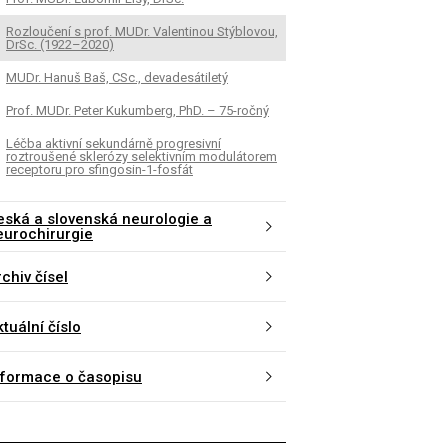
Rozloučení s prof. MUDr. Valentinou Stýblovou,
DrSc. (1922–2020)
MUDr. Hanuš Baš, CSc., devadesátiletý
Prof. MUDr. Peter Kukumberg, PhD. – 75-ročný
Léčba aktivní sekundárně progresivní
roztroušené sklerózy selektivním modulátorem
receptoru pro sfingosin-1-fosfát
eská a slovenská neurologie a
eurochirurgie
chiv čísel
tuální číslo
nformace o časopisu