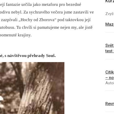
Kur
její fantazie určila jako metaforu pro bezedné
podivu nebyl. Za sychravého večera jsme zastavili ve
Zvyšt
 zazpívali „Hochy od Zborova“ pod taktovkou její
Mazo
autobusu. Tu chvíli si pamatujeme nejen my, ale jistě
pomenuté krajiny.
Svět
test
é, s návštěvou přehrady Souš.
Citi
– no
Autoř
Revm