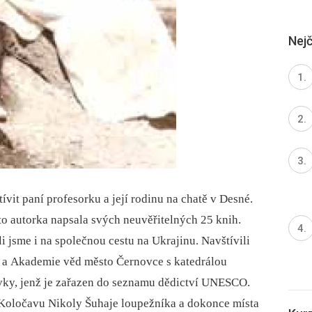
Nejč
tívit paní profesorku a její rodinu na chatě v Desné.
ato autorka napsala svých neuvěřitelných 25 knih.
li jsme i na společnou cestu na Ukrajinu. Navštívili
e a Akademie věd město Černovce s katedrálou
vky, jenž je zařazen do seznamu dědictví UNESCO.
 Koločavu Nikoly Šuhaje loupežníka a dokonce místa