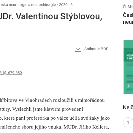
nská neurologie a neurochirurgie
/
2020 - 6
ČLÁN
UDr. Valentinou Stýblovou,
Česk
neu
Stáhnout PDF
6(6): 679-680
ni hřbitova ve Vinohradech rozloučili s mimořádnou
Nejč
atury. Vyslechli jsme klavírní provedení
 které paní profesorka po válce učila své žáky jako
 smíšeného sboru jejího vnuka, MUDr. Jiřího Kellera,