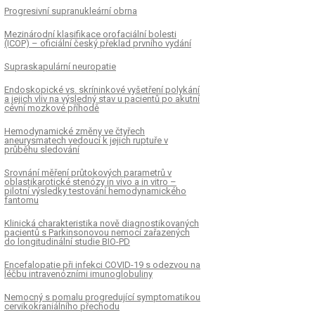
Progresivní supranukleární obrna
Mezinárodní klasifikace orofaciální bolesti
(ICOP) – oficiální český překlad prvního vydání
Supraskapulární neuropatie
Endoskopické vs. skríninkové vyšetření polykání
a jejich vliv na výsledný stav u pacientů po akutní
cévní mozkové příhodě
Hemodynamické změny ve čtyřech
aneurysmatech vedoucí k jejich ruptuře v
průběhu sledování
Srovnání měření průtokových parametrů v
oblastikarotické stenózy in vivo a in vitro –
pilotní výsledky testování hemodynamického
fantomu
Klinická charakteristika nově dia­gnostikovaných
pacientů s Parkinsonovou nemocí zařazených
do longitudinální studie BIO-PD
Encefalopatie při infekci COVID-19 s odezvou na
léčbu intravenózními imunoglobuliny
Nemocný s pomalu progredující symptomatikou
cervikokraniálního přechodu