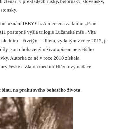
li čtenáři v překladech rusky, bělorusky, slovensky,
estonsky.
stné uznání IBBY Ch. Andersena za knihu „Princ
11 postupně vyšla trilogie Lužanské mše „Vita
osledním –⁠ čtvrtým –⁠ dílem, vydaným v roce 2012, je
 díly jsou obohaceným životopisem největšího
vky. Autorka za ně v roce 2010 získala
ry české a Zlatou medaili Hlávkovy nadace.
rbinu, na prahu svého bohatého života.