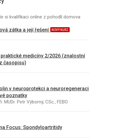
zy
e si kvalifikaci online z pohodlí domova
vá zátka a její řešení
NOVÝ KURZ
 praktické medicíny 2/2026 (znalostní
 z časopisu)
kolin v neuroprotekci a neuroregeneraci
vé poznatky
i: MUDr. Petr Výborný, CSc., FEBO
a Focus: Spondyloartritidy