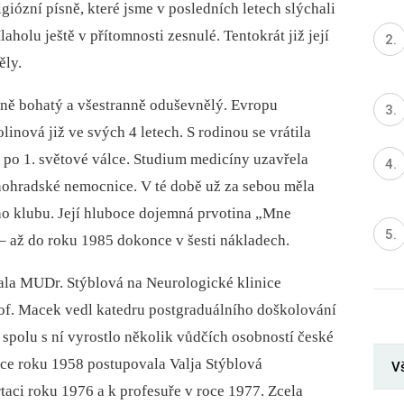
igiózní písně, které jsme v posledních letech slýchali
holu ještě v přítomnosti zesnulé. Tentokrát již její
ěly.
dně bohatý a všestranně oduševnělý. Evropu
inová již ve svých 4 letech. S rodinou se vrátila
 po 1. světové válce. Studium medicíny uzavřela
nohradské nemocnice. V té době už za sebou měla
ího klubu. Její hluboce dojemná prvotina „Mne
⁠ až do roku 1985 dokonce v šesti nákladech.
ala MUDr. Stýblová na Neurologické klinice
of. Macek vedl katedru postgraduálního doškolování
spolu s ní vyrostlo několik vůdčích osobností české
áce roku 1958 postupovala Valja Stýblová
V
rtaci roku 1976 a k profesuře v roce 1977. Zcela