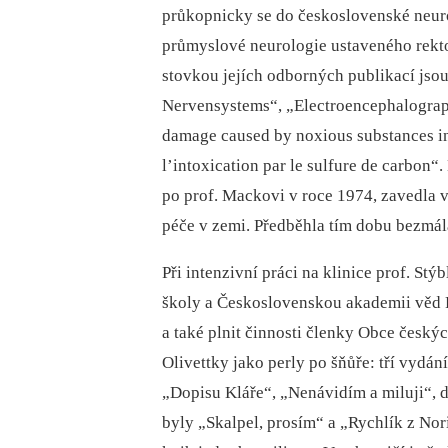
průkopnicky se do československé neur
průmyslové neurologie ustaveného rekt
stovkou jejích odborných publikací jsou
Nervensystems“, „Electroencephalography
damage caused by noxious substances in
l’intoxication par le sulfure de carbon“.
po prof. Mackovi v roce 1974, zavedla v
péče v zemi. Předběhla tím dobu bezmála
Při intenzivní práci na klinice prof. St
školy a Československou akademii věd 
a také plnit činnosti členky Obce českých
Olivettky jako perly po šňůře: tří vydá
„Dopisu Kláře“, „Nenávidím a miluji“, 
byly „Skalpel, prosím“ a „Rychlík z Nor