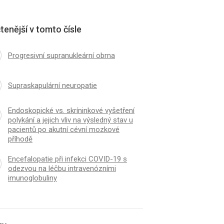
tenější v tomto čísle
Progresivní supranukleární obrna
Supraskapulární neuropatie
Endoskopické vs. skríninkové vyšetření
polykání a jejich vliv na výsledný stav u
pacientů po akutní cévní mozkové
příhodě
Encefalopatie při infekci COVID-19 s
odezvou na léčbu intravenózními
imunoglobuliny