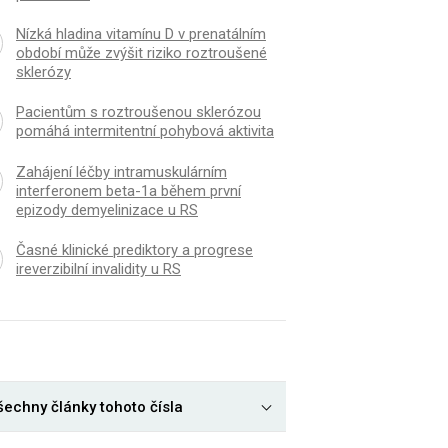
Nízká hladina vitamínu D v prenatálním
období může zvýšit riziko roztroušené
sklerózy
Pacientům s roztroušenou sklerózou
pomáhá intermitentní pohybová aktivita
Zahájení léčby intramuskulárním
interferonem beta-1a během první
epizody demyelinizace u RS
Časné klinické prediktory a progrese
ireverzibilní invalidity u RS
šechny články tohoto čísla