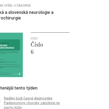
EK VYŠEL V ČASOPISE
á a slovenská neurologie a
rochirurgie
2020
Číslo
6
tenější tento týden
Naděje budí časná diagnostika
Parkinsonovy choroby založená na
pachu kůže