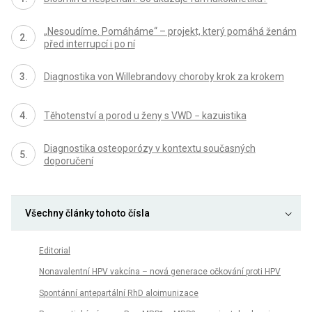
„Nesoudíme. Pomáháme“ – projekt, který pomáhá ženám
před interrupcí i po ní
Diagnostika von Willebrandovy choroby krok za krokem
Těhotenství a porod u ženy s VWD − kazuistika
Diagnostika osteoporózy v kontextu současných
doporučení
Všechny články tohoto čísla
Editorial
Nonavalentní HPV vakcína – nová generace očkování proti HPV
Spontánní antepartální RhD aloimunizace