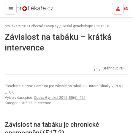
EN
proLékaře.cz
proLékaře.cz
/
Odborné časopisy
/
Česká gynekologie
/
2015 - 6
Závislost na tabáku – krátká
intervence
Stáhnout PDF
Působiště autorů: Centrum pro závislé na tabáku III. interní kliniky VFN a 1.
LF UK
Vyšlo v časopise:
Ceska Gynekol 2015; 80(6): 455
Kategorie: Krátká intervence
Závislost na tabáku je chronické
onemocnění (F17.2).