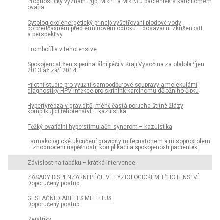
Prognostický význam Pgp, MRP1 a MRP3 u pacientek s karcinomem
ovaria
Cytologicko-energetický princip vyšetřování plodové vody
po předčasném předtermínovém odtoku – dosavadní zkušenosti
a perspektivy
Trombofília v tehotenstve
Spokojenost žen s perinatální péčí v Kraji Vysočina za období říjen
2013 až září 2014
Pilotní studie pro využití samoodběrové soupravy a molekulární
diagnostiky HPV infekce pro skrínink karcinomu děložního čípku
Hypertyreóza v graviditě, méně častá porucha štítné žlázy
komplikující těhotenství – kazuistika
Těžký ovariální hyperstimulační syndrom – kazuistika
Farmakologické ukončení gravidity mifepristonem a misoprostolem
– zhodnocení úspěšnosti, komplikací a spokojenosti pacientek
Závislost na tabáku – krátká intervence
ZÁSADY DISPENZÁRNÍ PÉČE VE FYZIOLOGICKÉM TĚHOTENSTVÍ
Doporučený postup
GESTAČNÍ DIABETES MELLITUS
Doporučený postup
Rejstříky