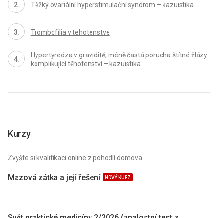
Těžký ovariální hyperstimulační syndrom – kazuistika
Trombofília v tehotenstve
Hypertyreóza v graviditě, méně častá porucha štítné žlázy
komplikující těhotenství – kazuistika
Kurzy
Zvyšte si kvalifikaci online z pohodlí domova
Mazová zátka a její řešení
NOVÝ KURZ
Svět praktické medicíny 2/2026 (znalostní test z