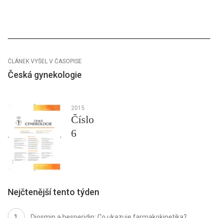
ČLÁNEK VYŠEL V ČASOPISE
Česká gynekologie
2015
Číslo
6
Nejčtenější tento týden
Diosmin a hesperidin: Co ukazuje farmakokinetika?