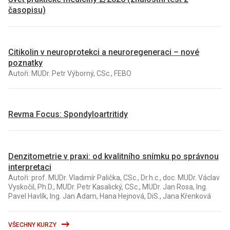
časopisu)
Citikolin v neuroprotekci a neuroregeneraci – nové
poznatky
Autoři: MUDr. Petr Výborný, CSc., FEBO
Revma Focus: Spondyloartritidy
Denzitometrie v praxi: od kvalitního snímku po správnou
interpretaci
Autoři: prof. MUDr. Vladimír Palička, CSc., Dr.h.c., doc. MUDr. Václav
Vyskočil, Ph.D., MUDr. Petr Kasalický, CSc., MUDr. Jan Rosa, Ing.
Pavel Havlík, Ing. Jan Adam, Hana Hejnová, DiS., Jana Křenková
VŠECHNY KURZY