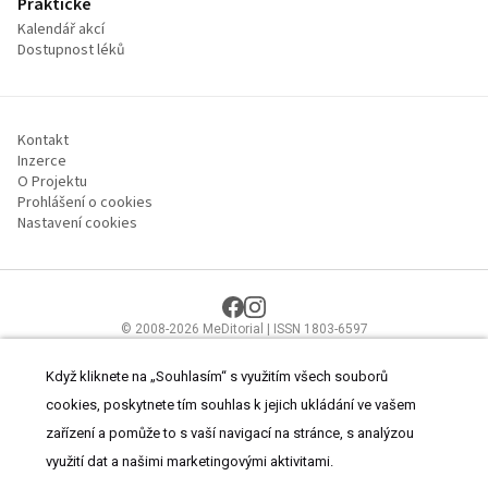
Praktické
Kalendář akcí
Dostupnost léků
Kontakt
Inzerce
O Projektu
Prohlášení o cookies
Nastavení cookies
© 2008-2026 MeDitorial | ISSN 1803-6597
Stránky proLékaře.cz jsou určeny výhradně odborníkům ve
zdravotnictví.
Čtěte prohlášení
a
Zásady zpracování osobních údajů
.
Když kliknete na „Souhlasím“ s využitím všech souborů
cookies, poskytnete tím souhlas k jejich ukládání ve vašem
zařízení a pomůže to s vaší navigací na stránce, s analýzou
využití dat a našimi marketingovými aktivitami.