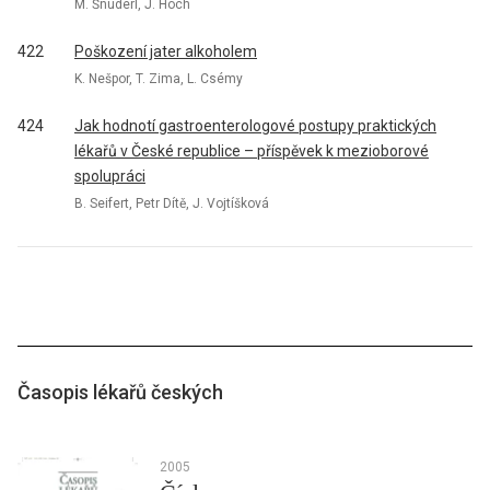
M. Šnuderl, J. Hoch
422
Poškození jater alkoholem
K. Nešpor, T. Zima, L. Csémy
424
Jak hodnotí gastroenterologové postupy praktických
lékařů v České republice – příspěvek k mezioborové
spolupráci
B. Seifert, Petr Dítě, J. Vojtíšková
Časopis lékařů českých
2005