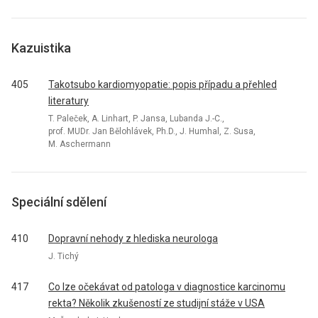
Kazuistika
405
Takotsubo kardiomyopatie: popis případu a přehled
literatury
T. Paleček, A. Linhart, P. Jansa, Lubanda J.-C.,
prof. MUDr. Jan Bělohlávek, Ph.D., J. Humhal, Z. Susa,
M. Aschermann
Speciální sdělení
410
Dopravní nehody z hlediska neurologa
J. Tichý
417
Co lze očekávat od patologa v diagnostice karcinomu
rekta? Několik zkušeností ze studijní stáže v USA