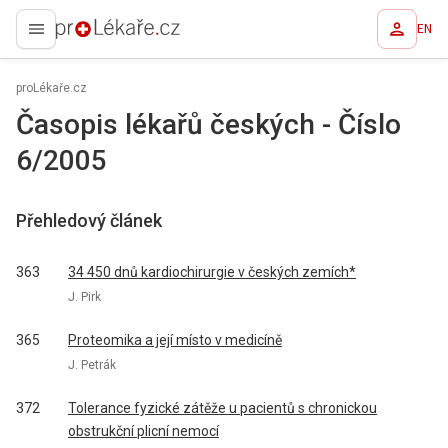
EN
proLékaře.cz
proLékaře.cz
Časopis lékařů českých - Číslo
6/2005
Přehledový článek
363
34 450 dnů kardiochirurgie v českých zemích*
J. Pirk
365
Proteomika a její místo v medicíně
J. Petrák
372
Tolerance fyzické zátěže u pacientů s chronickou
obstrukční plicní nemocí