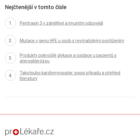
Nejčtenější v tomto čísle
Pentraxin 3 v zánětlivé a imunitní odpovědi
Mutace v genu HFE u osob s revmatickým postižením
Produkty pokročilé glykace a oxidace u pacientů s
aterosklerózou
Takotsubo kardiomyopatie: popis případu a přehled
literatury
proLékaře.cz