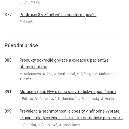
J. Chlumský
377
Pentraxin 3 v zánětlivé a imunitní odpovědi
P. Kuneš
Původní práce
385
Produkty pokročilé glykace a oxidace u pacientů s
aterosklerózou
M. Kalousová, A. Žák, J. Soukupová, S. Štípek, I. M. Malbohan,
T. Zima
391
Mutace v genu HFE u osob s revmatickým postižením
I. Půtová, M. Čimburová, K. Jarošová, J. Vencovský, J. Horák
399
Prevalencia nadhmotnosti a obezity v náhodne vybratej
skupine mladých žien a ich klinicko-somatické parametre
J. Daniška, K. Šramková, J. Kopčeková