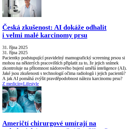
Česká zkušenost: AI dokáže odhalit
i velmi malé karcinomy prsu
31. října 2025
31. října 2025
Pacientky podstupující pravidelný mamografický screening prsou si
mohou na některých pracovištích připlatit za to, že jejich snímek
zkontroluje na přítomnost nádorového bujení umělá inteligence (AI).
Jaké jsou zkušenosti s technologií očima radiologů i jejich pacientů?
A jak AI pomáhá zvýšit pravděpodobnost nálezu karcinomu prsu?
Z medicíny
Lifestyle
Američtí chirurgové umírají na