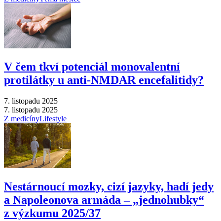
V čem tkví potenciál monovalentní
protilátky u anti-NMDAR encefalitidy?
7. listopadu 2025
7. listopadu 2025
Z medicíny
Lifestyle
Nestárnoucí mozky, cizí jazyky, hadí jedy
a Napoleonova armáda –⁠ „jednohubky“
z výzkumu 2025/37