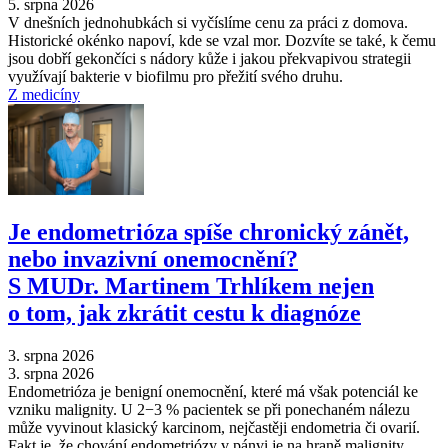
5. srpna 2026
V dnešních jednohubkách si vyčíslíme cenu za práci z domova.
Historické okénko napoví, kde se vzal mor. Dozvíte se také, k čemu
jsou dobří gekončíci s nádory kůže i jakou překvapivou strategii
využívají bakterie v biofilmu pro přežití svého druhu.
Z medicíny
Je endometrióza spíše chronický zánět,
nebo invazivní onemocnění?
S MUDr. Martinem Trhlíkem nejen
o tom, jak zkrátit cestu k diagnóze
3. srpna 2026
3. srpna 2026
Endometrióza je benigní onemocnění, které má však potenciál ke
vzniku malignity. U 2−3 % pacientek se při ponechaném nálezu
může vyvinout klasický karcinom, nejčastěji endometria či ovarií.
Fakt je, že chování endometriózy v pánvi je na hraně malignity.