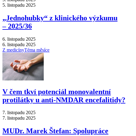
5. listopadu 2025
„Jednohubky“ z klinického výzkumu
–⁠ 2025/36
6. listopadu 2025
6. listopadu 2025
Z medicíny
Téma měsíce
V čem tkví potenciál monovalentní
protilátky u anti-NMDAR encefalitidy?
7. listopadu 2025
7. listopadu 2025
MUDr. Marek Štefan: Spolupráce