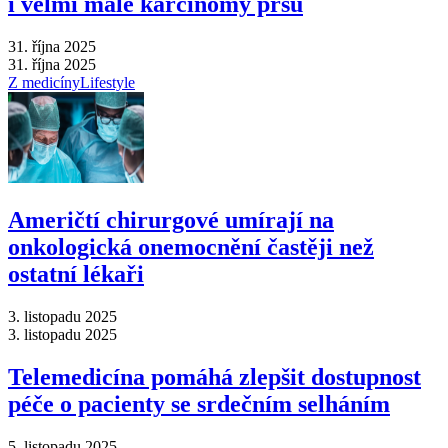
i velmi malé karcinomy prsu
31. října 2025
31. října 2025
Z medicíny
Lifestyle
Američtí chirurgové umírají na
onkologická onemocnění častěji než
ostatní lékaři
3. listopadu 2025
3. listopadu 2025
Telemedicína pomáhá zlepšit dostupnost
péče o pacienty se srdečním selháním
5. listopadu 2025