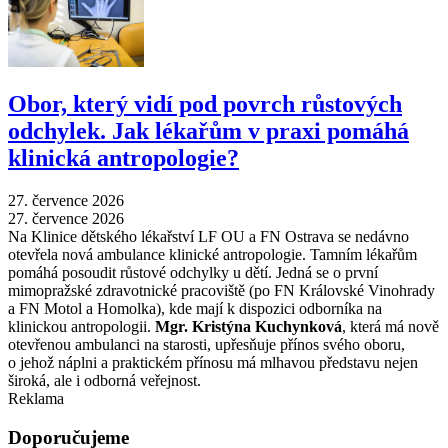
Obor, který vidí pod povrch růstových
odchylek. Jak lékařům v praxi pomáhá
klinická antropologie?
27. července 2026
27. července 2026
Na Klinice dětského lékařství LF OU a FN Ostrava se nedávno
otevřela nová ambulance klinické antropologie. Tamním lékařům
pomáhá posoudit růstové odchylky u dětí. Jedná se o první
mimopražské zdravotnické pracoviště (po FN Královské Vinohrady
a FN Motol a Homolka), kde mají k dispozici odborníka na
klinickou antropologii.
Mgr. Kristýna Kuchynková
, která má nově
otevřenou ambulanci na starosti, upřesňuje přínos svého oboru,
o jehož náplni a praktickém přínosu má mlhavou představu nejen
široká, ale i odborná veřejnost.
Reklama
Doporučujeme