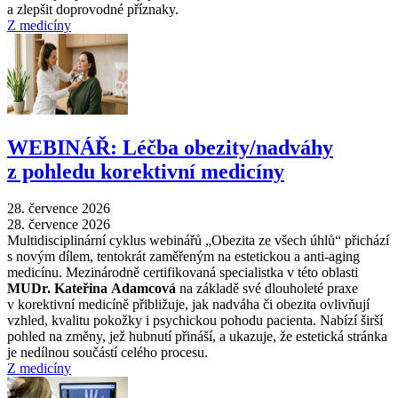
a zlepšit doprovodné příznaky.
Z medicíny
WEBINÁŘ: Léčba obezity/nadváhy
z pohledu korektivní medicíny
28. července 2026
28. července 2026
Multidisciplinární cyklus webinářů „Obezita ze všech úhlů“ přichází
s novým dílem, tentokrát zaměřeným na estetickou a anti-aging
medicínu. Mezinárodně certifikovaná specialistka v této oblasti
MUDr. Kateřina Adamcová
na základě své dlouholeté praxe
v korektivní medicíně přibližuje, jak nadváha či obezita ovlivňují
vzhled, kvalitu pokožky i psychickou pohodu pacienta. Nabízí širší
pohled na změny, jež hubnutí přináší, a ukazuje, že estetická stránka
je nedílnou součástí celého procesu.
Z medicíny