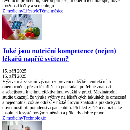
revoluční proměnou, kterou přinášejí moderní technologie, nové
možnosti léčby a screeningu.
Z medicíny
Lifestyle
Téma měsíce
Jaké jsou nutriční kompetence (nejen)
lékařů napříč světem?
15. září 2025
15. září 2025
Výživa má zásadní význam v prevenci i léčbě neinfekčních
onemocnění, přesto lékaři často postrádají potřebné znalosti
a sebejistotu k jejímu efektivnímu využití v praxi. Mezinárodní
studie ukazují, že výuka výživy na lékařských fakultách je omezená
a nejednotná, což se odráží v nízké úrovni znalostí a praktických
dovedností při poradenství pacientům. Přehled zjištění nabízí také
inspiraci k systémovým změnám a příklady dobré praxe.
Z medicíny
Technologie