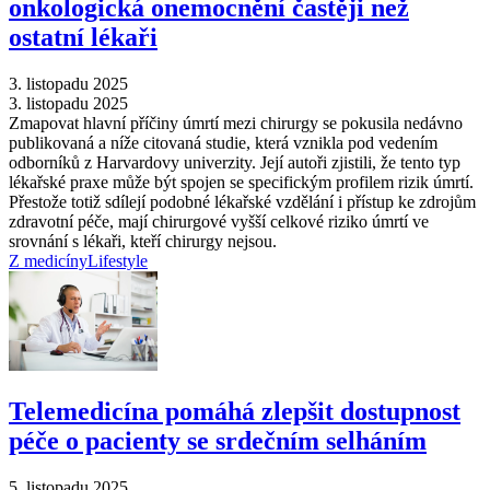
onkologická onemocnění častěji než
ostatní lékaři
3. listopadu 2025
3. listopadu 2025
Zmapovat hlavní příčiny úmrtí mezi chirurgy se pokusila nedávno
publikovaná a níže citovaná studie, která vznikla pod vedením
odborníků z Harvardovy univerzity. Její autoři zjistili, že tento typ
lékařské praxe může být spojen se specifickým profilem rizik úmrtí.
Přestože totiž sdílejí podobné lékařské vzdělání i přístup ke zdrojům
zdravotní péče, mají chirurgové vyšší celkové riziko úmrtí ve
srovnání s lékaři, kteří chirurgy nejsou.
Z medicíny
Lifestyle
Telemedicína pomáhá zlepšit dostupnost
péče o pacienty se srdečním selháním
5. listopadu 2025