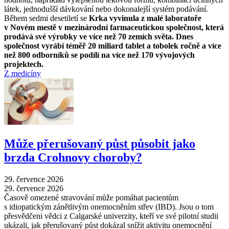
látek, jednodušší dávkování nebo dokonalejší systém podávání.
Během sedmi desetiletí se
Krka vyvinula z malé laboratoře
v Novém mestě v mezinárodní farmaceutickou společnost, která
prodává své výrobky ve více než 70 zemích světa. Dnes
společnost vyrábí téměř 20 miliard tablet a tobolek ročně a více
než 800 odborníků se podílí na více než 170 vývojových
projektech.
Z medicíny
Může přerušovaný půst působit jako
brzda Crohnovy choroby?
29. července 2026
29. července 2026
Časově omezené stravování může pomáhat pacientům
s idiopatickým zánětlivým onemocněním střev (IBD). Jsou o tom
přesvědčeni vědci z Calgarské univerzity, kteří ve své pilotní studii
ukázali, jak přerušovaný půst dokázal snížit aktivitu onemocnění