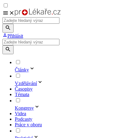
Přihlásit
Články
Vzdělávání
Časopisy
Témata
Kongresy
Videa
Podcasty
Práce v oboru