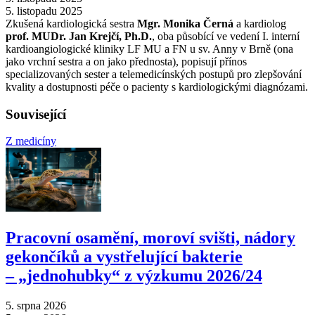
5. listopadu 2025
Zkušená kardiologická sestra
Mgr. Monika Černá
a kardiolog
prof. MUDr. Jan Krejčí, Ph.D.
, oba působící ve vedení I. interní
kardioangiologické kliniky LF MU a FN u sv. Anny v Brně (ona
jako vrchní sestra a on jako přednosta), popisují přínos
specializovaných sester a telemedicínských postupů pro zlepšování
kvality a dostupnosti péče o pacienty s kardiologickými diagnózami.
Související
Z medicíny
Pracovní osamění, moroví svišti, nádory
gekončíků a vystřelující bakterie
–⁠ „jednohubky“ z výzkumu 2026/24
5. srpna 2026