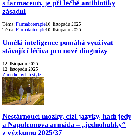
s farmaceuty je při léčbě antibiotiky
zásadní
Téma:
Farmakoterapie
10. listopadu 2025
Téma:
Farmakoterapie
10. listopadu 2025
Umělá inteligence pomáhá využívat
stávající léčiva pro nové diagnózy
12. listopadu 2025
12. listopadu 2025
Z medicíny
Lifestyle
Nestárnoucí mozky, cizí jazyky, hadí jedy
a Napoleonova armáda –⁠ „jednohubky“
z výzkumu 2025/37