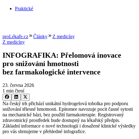
Praktické
proLékaře.cz
Články
Z medicíny
Z medicíny
INFOGRAFIKA: Přelomová inovace
pro snižování hmotnosti
bez farmakologické intervence
23. června 2026
1 min čtení
Na český trh přichází unikátní hydrogelová tobolka pro podporu
snižování tělesné hmotnosti. Epitomee navozuje pocit časné sytosti
na mechanické bázi, bez použití farmakoterapie. Registrovaný
zdravotnický prostředek bude dostupný na lékařský předpis.
Základní informace o nové technologii i dosažené klinické výsledky
pro vás shrnujeme v přehledné infografice.