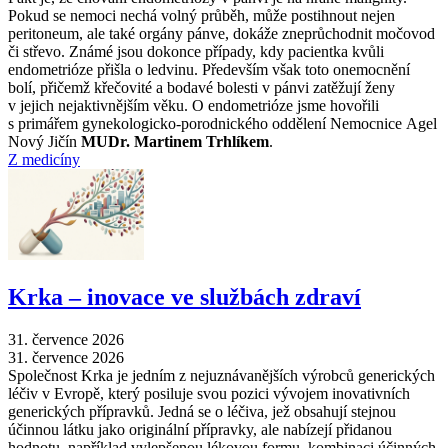
Pokud se nemoci nechá volný průběh, může postihnout nejen
peritoneum, ale také orgány pánve, dokáže zneprůchodnit močovod
či střevo. Známé jsou dokonce případy, kdy pacientka kvůli
endometrióze přišla o ledvinu. Především však toto onemocnění
bolí, přičemž křečovité a bodavé bolesti v pánvi zatěžují ženy
v jejich nejaktivnějším věku. O endometrióze jsme hovořili
s primářem gynekologicko-porodnického oddělení Nemocnice Agel
Nový Jičín
MUDr. Martinem Trhlíkem
.
Z medicíny
Krka –⁠ inovace ve službách zdraví
31. července 2026
31. července 2026
Společnost Krka je jedním z nejuznávanějších výrobců generických
léčiv v Evropě, který posiluje svou pozici vývojem inovativních
generických přípravků. Jedná se o léčiva, jež obsahují stejnou
účinnou látku jako originální přípravky, ale nabízejí přidanou
hodnotu, například vylepšenou lékovou formu, kombinaci účinných