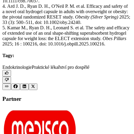
10.1111/cob.70037.
4. Ard J. D., Ryan D. H., O'Neil P. M. et al. Efficacy and safety of
a novel oral hydrogel capsule in adults with overweight or obesity:
the pivotal randomized RESET study.
Obesity (Silver Spring)
2025;
33 (3): 500–511, doi: 10.1002/oby.24240.
5. Kamar M., Ryan D. H., Leonard S. et al. The safety and efficacy
of extended use of an oral shape-shifting superabsorbent hydrogel
capsule for weight loss: the ELECT extension study.
Obes Pillars
2025; 16 : 100216, doi: 10.1016/j.obpill.2025.100216.
Tagy:
Endokrinologie
Praktické lékařství pro dospělé
Partner