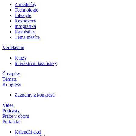
Z medicíny
Technologie
Lifestyle
Rozhovory
Infografika
Kazuistiky
Téma měsíce
Vzdělávání
Kurzy
Interaktivní kazuistiky
Časopisy
Témata
Kongresy
Záznamy z kongresů
Videa
Podcasty
Práce v oboru
Praktické
Kalendář akcí