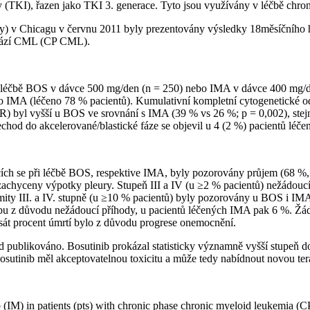
y (TKI), řazen jako TKI 3. generace. Tyto jsou využívány v léčbě chr
) v Chicagu v červnu 2011 byly prezentovány výsledky 18měsíčního 
 fází CML (CP CML).
éčbě BOS v dávce 500 mg⁠/⁠den (n = 250) nebo IMA v dávce 400 mg⁠/⁠d
ro IMA (léčeno 78 % pacientů). Kumulativní kompletní cytogenetické 
byl vyšší u BOS ve srovnání s IMA (39 % vs 26 %; p = 0,002), stejn
chod do akcelerované/blastické fáze se objevil u 4 (2 %) pacientů lé
ících se při léčbě BOS, respektive IMA, byly pozorovány průjem (68 %
zachyceny výpotky pleury. Stupeň III a IV (u ≥2 % pacientů) nežádou
rmity III. a IV. stupně (u ≥10 % pacientů) byly pozorovány u BOS i IM
bu z důvodu nežádoucí příhody, u pacientů léčených IMA pak 6 %. Žá
sát procent úmrtí bylo z důvodu progrese onemocnění.
sud publikováno. Bosutinib prokázal statisticky významně vyšší stupeň
Bosutinib měl akceptovatelnou toxicitu a může tedy nabídnout novou t
ib (IM) in patients (pts) with chronic phase chronic myeloid leukemia