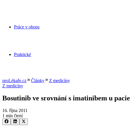
Práce v oboru
Praktické
proLékaře.cz
Články
Z medicíny
Z medicíny
Bosutinib ve srovnání s imatinibem u paci
16. října 2011
1 min čtení