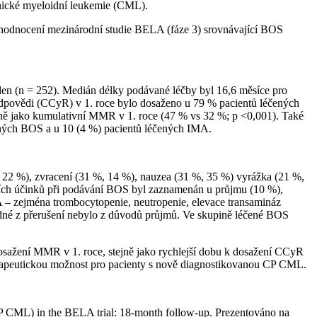
onické myeloidní leukemie (CML).
hodnocení mezinárodní studie BELA (fáze 3) srovnávající BOS
en (n = 252). Medián délky podávané léčby byl 16,6 měsíce pro
odpovědi (CCyR) v 1. roce bylo dosaženo u 79 % pacientů léčených
ě jako kumulativní MMR v 1. roce (47 % vs 32 %; p <0,001). Také
čených BOS a u 10 (4 %) pacientů léčených IMA.
, 22 %), zvracení (31 %, 14 %), nauzea (31 %, 35 %) vyrážka (21 %,
cích účinků při podávání BOS byl zaznamenán u průjmu (10 %),
A –⁠ zejména trombocytopenie, neutropenie, elevace transamináz
dné z přerušení nebylo z důvodů průjmů. Ve skupině léčené BOS
 dosažení MMR v 1. roce, stejně jako rychlejší dobu k dosažení CCyR
erapeutickou možnost pro pacienty s nově diagnostikovanou CP CML.
 (CP CML) in the BELA trial: 18-month follow-up. Prezentováno na