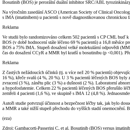
Bosutinib (BOS) je perorální duální inhibitor SRC/ABL tyrozinkináz
Na výročním zasedání ASCO (American Society of Clinical Oncology
s IMA (imatinibem) u pacientů s nově diagnostikovanou chronickou
Reklama
Ve studii bylo randomizováno celkem 502 pacientů s CP CML buď k l
BOS (v době hodnocení stále léčeno 69 % pacientů) a 16,8 měsíce p
BOS a 75% IMA. Stupeň dosažení velké molekulární odpovědi (MMR) 
čas do dosažení CCyR a MMR byl kratší u bosutinibu (p <0,001). Pře
Reklama
Z častých nežádoucích účinků (tj. u více než 20 % pacientů) objevuj
16 %), křeče svalů (4 %, 20 %). U 3 % pacientů léčených BOS byly 
zvracení (3 %), zánětu plic (3 %) a dušnosti (2 %). Laboratorní abno
a hypofosfatemie. Celkem 22 % pacientů léčených BOS přerušilo léč
zemřeli 4 pacienti (1,6 %), ve skupině s IMA 12 (4,8 %). Jednaosmde
Autoři studie potvrzují účinnost a bezpečnost léčby tak, jak bylo do
a MMR a také nižší stupeň přechodu do vyšších stadií onemocnění. 
(eza)
Zdroj: Gambacorti-Passerini C, et al. Bosutinib (BOS) versus imatin