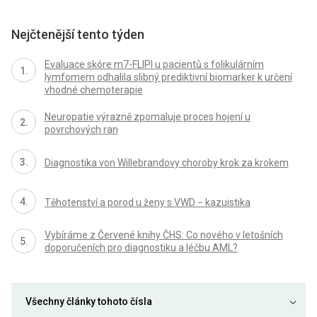
Nejčtenější tento týden
Evaluace skóre m7-FLIPI u pacientů s folikulárním
lymfomem odhalila slibný prediktivní biomarker k určení
vhodné chemoterapie
Neuropatie výrazně zpomaluje proces hojení u
povrchových ran
Diagnostika von Willebrandovy choroby krok za krokem
Těhotenství a porod u ženy s VWD − kazuistika
Vybíráme z Červené knihy ČHS: Co nového v letošních
doporučeních pro diagnostiku a léčbu AML?
Všechny články tohoto čísla