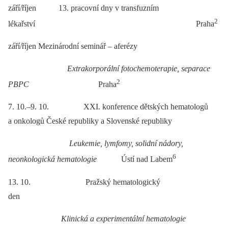
září/říjen 13. pracovní dny v transfuzním
2
lékařství Praha
září/říjen Mezinárodní seminář –⁠ aferézy
Extrakorporální fotochemoterapie, separace
2
PBPC
Praha
7. 10.–9. 10. XXI. konference dětských hematologů
a onkologů České republiky a Slovenské republiky
Leukemie, lymfomy, solidní nádory,
6
neonkologická hematologie
Ústí nad Labem
13. 10. Pražský hematologický
den
Klinická a experimentální hematologie