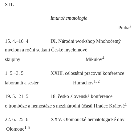
STL
Imunohematologie
2
Praha
15. 4.–16. 4. IX. Národní workshop Mnohočetný
myelom a roční setkání České myelomové
4
skupiny Mikulov
1. 5.–3. 5. XXIII. celostátní pracovní konference
1, 2
laborantů a sester Harrachov
19. 5.–21. 5. 18. česko-slovenská konference
1
o trombóze a hemostáze s mezinárodní účastí Hradec Králové
22. 6.–25. 6. XXV. Olomoucké hematologické dny
1, 8
Olomouc