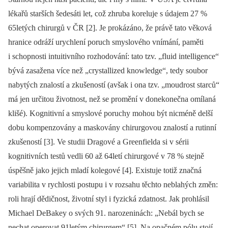
lékařů starších šedesáti let, což zhruba koreluje s údajem 27 %
65letých chirurgů v ČR [2]. Je prokázáno, že právě tato věková
hranice odráží urychlení poruch smyslového vnímání, paměti
i schopnosti intuitivního rozhodování: tato tzv. „fluid intelligence“
bývá zasažena více než „crystallized knowledge“, tedy soubor
nabytých znalostí a zkušeností (avšak i ona tzv. „moudrost starců“
má jen určitou životnost, než se promění v donekonečna omílaná
klišé). Kognitivní a smyslové poruchy mohou být nicméně delší
dobu kompenzovány a maskovány chirurgovou znalostí a rutinní
zkušeností [3]. Ve studii Dragové a Greenfielda si v sérii
kognitivních testů vedli 60 až 64letí chirurgové v 78 % stejně
úspěšně jako jejich mladí kolegové [4]. Existuje totiž značná
variabilita v rychlosti postupu i v rozsahu těchto neblahých změn:
roli hrají dědičnost, životní styl i fyzická zdatnost. Jak prohlásil
Michael DeBakey o svých 91. narozeninách: „Nebál bych se
nechat operovat 91letým chirurgem“ [5]. Na opačném pólu stojí