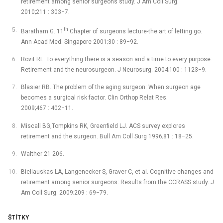
retirement among senior surgeons study. J Am Coll Surg.
2010;211 : 303−7.
th
Baratham G. 11
.Chapter of surgeons lecture-the art of letting go.
Ann Acad Med. Singapore 2001;30 : 89−92.
Rovit RL. To everything there is a season and a time to every purpose:
Retirement and the neurosurgeon. J Neurosurg. 2004;100 : 1123−9.
Blasier RB. The problem of the aging surgeon: When surgeon age
becomes a surgical risk factor. Clin Orthop Relat Res.
2009;467 : 402−11.
Miscall BG,Tompkins RK, Greenfield LJ. ACS survey explores
retirement and the surgeon. Bull Am Coll Surg 1996;81 : 18−25.
Walther 21 206.
Bieliauskas LA, Langenecker S, Graver C, et al. Cognitive changes and
retirement among senior surgeons: Results from the CCRASS study. J
Am Coll Surg. 2009;209 : 69−79.
ŠTÍTKY