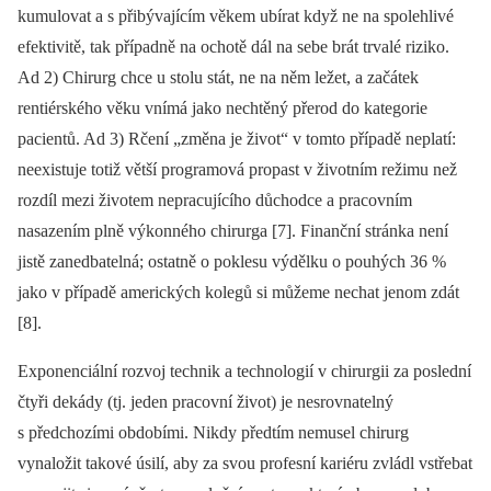
kumulovat a s přibývajícím věkem ubírat když ne na spolehlivé
efektivitě, tak případně na ochotě dál na sebe brát trvalé riziko.
Ad 2) Chirurg chce u stolu stát, ne na něm ležet, a začátek
rentiérského věku vnímá jako nechtěný přerod do kategorie
pacientů. Ad 3) Rčení „změna je život“ v tomto případě neplatí:
neexistuje totiž větší programová propast v životním režimu než
rozdíl mezi životem nepracujícího důchodce a pracovním
nasazením plně výkonného chirurga [7]. Finanční stránka není
jistě zanedbatelná; ostatně o poklesu výdělku o pouhých 36 %
jako v případě amerických kolegů si můžeme nechat jenom zdát
[8].
Exponenciální rozvoj technik a technologií v chirurgii za poslední
čtyři dekády (tj. jeden pracovní život) je nesrovnatelný
s předchozími obdobími. Nikdy předtím nemusel chirurg
vynaložit takové úsilí, aby za svou profesní kariéru zvládl vstřebat