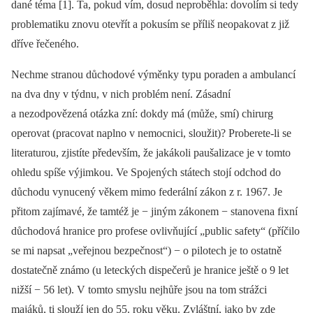
dané téma [1]. Ta, pokud vím, dosud neproběhla: dovolím si tedy
problematiku znovu otevřít a pokusím se příliš neopakovat z již
dříve řečeného.
Nechme stranou důchodové výměnky typu poraden a ambulancí
na dva dny v týdnu, v nich problém není. Zásadní
a nezodpovězená otázka zní: dokdy má (může, smí) chirurg
operovat (pracovat naplno v nemocnici, sloužit)? Proberete-li se
literaturou, zjistíte především, že jakákoli paušalizace je v tomto
ohledu spíše výjimkou. Ve Spojených státech stojí odchod do
důchodu vynucený věkem mimo federální zákon z r. 1967. Je
přitom zajímavé, že tamtéž je −⁠ jiným zákonem −⁠ stanovena fixní
důchodová hranice pro profese ovlivňující „public safety“ (příčilo
se mi napsat „veřejnou bezpečnost“) −⁠ o pilotech je to ostatně
dostatečně známo (u leteckých dispečerů je hranice ještě o 9 let
nižší −⁠ 56 let). V tomto smyslu nejhůře jsou na tom strážci
majáků, ti slouží jen do 55. roku věku. Zvláštní, jako by zde