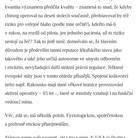
kvantita významem předčila kvalitu −⁠ znamená to snad, že kdyby
chirurg operoval na deseti stolech současně, představoval by též
riziko pro veřejné blaho (podle mne určitě!), kdežto má-li
v rukou, na rozdíl od pilota, jen jednoho pacienta, už to riziko
nestojí za řeč? Tak to jistě není: domnívám se, že hlavním
důvodem je především tamní reputace lékařského stavu jako
takového a také jeho určitá autonomie ve smyslu odborném
i etickém, nevyžadující další striktní právní regulace. Některé
evropské státy jsou v tomto ohledu přísnější, Spojené království
nebo např. Rakousko mají dané věkové hranice provozování
aktivní operativy −⁠ 65 let –, které se mnohdy vztahují i na funkční
vedoucí místa.
Věc, zdá se, má několik poloh. Fyziologickou, společenskou
a profesně etickou přinejmenším.
Stárnou nejen naši pacienti, ale i my s nimi. V USA je čtvrtina