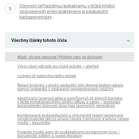
Účinnost ceftazidimu/avibaktamu v léčbě infekcí
způsobených enterobakteriemi produkujícími
karbapenemázy
Všechny články tohoto čísla
Mladí, chcete operovat? Přidejte nám na důchody!
Vývoj cévní náhrady pro nízké průtoky – přehled
Uzávěry žil splanchnického řečiště
Řešení krvácení z přední epidurální žilní pleteně bederní páteře
pomocí preparátu z oxidované neregenerované celulózy
Katetrizační laserová ablace povrchových žil dolních končetin
v léčbě symptomatického žilního refluxu s varixy – porovnání
bezprostřední účinnosti dvou typů laserových generátorů
Kombinované endovaskulární a chirurgické řešení tandemové
symptomatické okluze arteria carotis communis a arteria cerebri
media − kazuistika
Poranění hrudní aorty při ezofagektomii pro karcinom jícnu –
kazuistické sdělení a review literatury