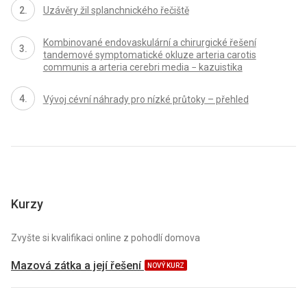
Uzávěry žil splanchnického řečiště
Kombinované endovaskulární a chirurgické řešení
tandemové symptomatické okluze arteria carotis
communis a arteria cerebri media − kazuistika
Vývoj cévní náhrady pro nízké průtoky – přehled
Kurzy
Zvyšte si kvalifikaci online z pohodlí domova
Mazová zátka a její řešení
NOVÝ KURZ