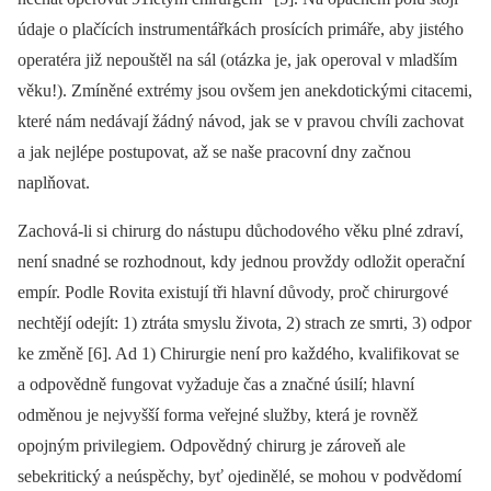
údaje o plačících instrumentářkách prosících primáře, aby jistého
operatéra již nepouštěl na sál (otázka je, jak operoval v mladším
věku!). Zmíněné extrémy jsou ovšem jen anekdotickými citacemi,
které nám nedávají žádný návod, jak se v pravou chvíli zachovat
a jak nejlépe postupovat, až se naše pracovní dny začnou
naplňovat.
Zachová-li si chirurg do nástupu důchodového věku plné zdraví,
není snadné se rozhodnout, kdy jednou provždy odložit operační
empír. Podle Rovita existují tři hlavní důvody, proč chirurgové
nechtějí odejít: 1) ztráta smyslu života, 2) strach ze smrti, 3) odpor
ke změně [6]. Ad 1) Chirurgie není pro každého, kvalifikovat se
a odpovědně fungovat vyžaduje čas a značné úsilí; hlavní
odměnou je nejvyšší forma veřejné služby, která je rovněž
opojným privilegiem. Odpovědný chirurg je zároveň ale
sebekritický a neúspěchy, byť ojedinělé, se mohou v podvědomí