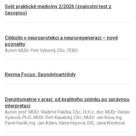
Svět praktické medicíny 2/2026 (znalostní test z
časopisu)
Citikolin v neuroprotekci a neuroregeneraci – nové
poznatky
Autoři: MUDr. Petr Výborný, CSc., FEBO
Revma Focus: Spondyloartritidy
Denzitometrie v praxi: od kvalitního snímku po správnou
interpretaci
Autoři: prof. MUDr. Vladimír Palička, CSc., Dr.h.c., doc. MUDr. Václav
Vyskočil, Ph.D., MUDr. Petr Kasalický, CSc., MUDr. Jan Rosa, Ing.
Pavel Havlík, Ing. Jan Adam, Hana Hejnová, DiS., Jana Křenková