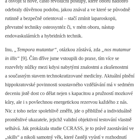
a osvojit si nové, často revoluční postupy, které oboru nadobro
odebraly důvěrnou podobu, jakou znával a ve které se původně
rutinně a bezpečně orientoval –⁠ stačí zmínit laparoskopii,
převratné techniky osteosyntéz či, v mém oboru, nástup
endovaskulárních a hybridních technik.
Inu,
„Tempora mutantur“,
otázkou zůstává, zda
„nos mutamur
in illis“
[9]. Čím dříve jsme vstoupili do praxe, tím více se
rozevřely nůžky mezi kdysi nabytými znalostmi a zkušenostmi
a současným stavem technokratizované medicíny. Aktuální plnění
hippokratovské povinnosti soustavného vzdělávání má v sedmém
deceniu jistě dost co dělat nejen s kapacitou a pružností mozkové
kůry, ale i s povšechnou energetickou rezervou každého z nás.
Nic z toho nelze spolehlivě změřit, jde o přibližné a individuálně
proměnlivé ukazatele, jejichž validní objektivní testování vlastně
selhává. Jak prokázala studie CCRASS, je to právě zaostávání ve
„skills“ a nikoli samotný věk, které častěji vyústí v rozhodnutí