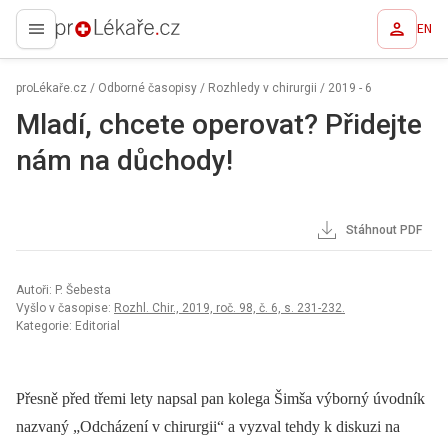
EN
proLékaře.cz
proLékaře.cz
/
Odborné časopisy
/
Rozhledy v chirurgii
/
2019 - 6
Mladí, chcete operovat? Přidejte
nám na důchody!
Stáhnout PDF
Autoři: P. Šebesta
Vyšlo v časopise:
Rozhl. Chir., 2019, roč. 98, č. 6, s. 231-232.
Kategorie: Editorial
Přesně před třemi lety napsal pan kolega Šimša výborný úvodník
nazvaný „Odcházení v chirurgii“ a vyzval tehdy k diskuzi na