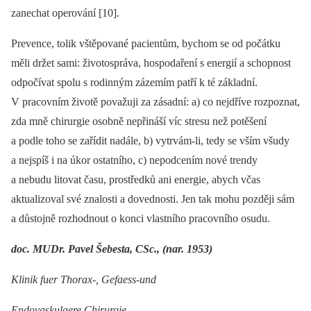
zanechat operování [10].
Prevence, tolik vštěpované pacientům, bychom se od počátku
měli držet sami: životospráva, hospodaření s energií a schopnost
odpočívat spolu s rodinným zázemím patří k té základní.
V pracovním životě považuji za zásadní: a) co nejdříve rozpoznat,
zda mně chirurgie osobně nepřináší víc stresu než potěšení
a podle toho se zařídit nadále, b) vytrvám-li, tedy se vším všudy
a nejspíš i na úkor ostatního, c) nepodcením nové trendy
a nebudu litovat času, prostředků ani energie, abych včas
aktualizoval své znalosti a dovednosti. Jen tak mohu později sám
a důstojně rozhodnout o konci vlastního pracovního osudu.
doc. MUDr. Pavel Šebesta, CSc., (nar. 1953)
Klinik fuer Thorax-, Gefaess-und
Endovaskulaere Chirurgie,