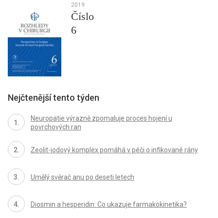
2019
Číslo
6
Nejčtenější tento týden
Neuropatie výrazně zpomaluje proces hojení u
povrchových ran
Zeolit-jodový komplex pomáhá v péči o infikované rány
Umělý svěrač anu po deseti letech
Diosmin a hesperidin: Co ukazuje farmakokinetika?