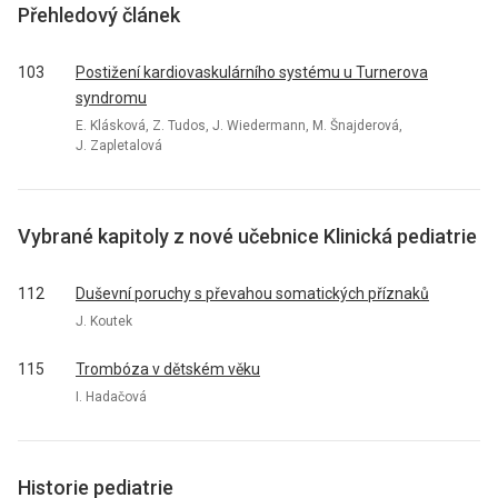
Přehledový článek
103
Postižení kardiovaskulárního systému u Turnerova
syndromu
E. Klásková, Z. Tudos, J. Wiedermann, M. Šnajderová,
J. Zapletalová
Vybrané kapitoly z nové učebnice Klinická pediatrie
112
Duševní poruchy s převahou somatických příznaků
J. Koutek
115
Trombóza v dětském věku
I. Hadačová
Historie pediatrie