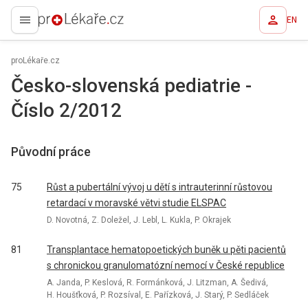
EN
proLékaře.cz
proLékaře.cz
Česko-slovenská pediatrie -
Číslo 2/2012
Původní práce
75
Růst a pubertální vývoj u dětí s intrauterinní růstovou
retardací v moravské větvi studie ELSPAC
D. Novotná, Z. Doležel, J. Lebl, L. Kukla, P. Okrajek
81
Transplantace hematopoetických buněk u pěti pacientů
s chronickou granulomatózní nemocí v České republice
A. Janda, P. Keslová, R. Formánková, J. Litzman, A. Šedivá,
H. Houšťková, P. Rozsíval, E. Pařízková, J. Starý, P. Sedláček