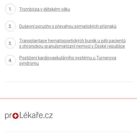
Trombóza v dětském věku
Duševní poruchy s převahou somatických příznaků
Transplantace hematopoetických buněk u pěti pacientů
s chronickou granulomatózní nemocí v České republice
Postižení kardiovaskulárního systému u Turnerova
syndromu
proLékaře.cz