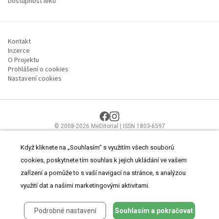
Dostupnost léků
Kontakt
Inzerce
O Projektu
Prohlášení o cookies
Nastavení cookies
© 2008-2026 MeDitorial | ISSN 1803-6597
Stránky proLékaře.cz jsou určeny výhradně odborníkům ve
zdravotnictví.
Čtěte prohlášení
a
Zásady zpracování osobních údajů
.
Když kliknete na „Souhlasím“ s využitím všech souborů
cookies, poskytnete tím souhlas k jejich ukládání ve vašem
zařízení a pomůže to s vaší navigací na stránce, s analýzou
využití dat a našimi marketingovými aktivitami.
Podrobné nastavení
Souhlasím a pokračovat