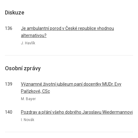
Diskuze
136
Je ambulantní porod v České republice vhodnou
alternativou?
J. Havlík
Osobní zprávy
139
Významné životní jubileum paní docentky MUDr. Evy
Pařízkové, CSc
M. Bayer
140
Pozdrav a přání všeho dobrého Jaroslavu Wiedermannovi
I. Novák