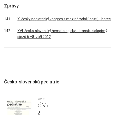
Zprávy
141
X. český pediatrický kongres s mezinárodní účastí, Liberec
142
XVI. česko-slovenský hematologický a transfuziologický
sjezd 6.–8. září 2012
Česko-slovenská pediatrie
2012
Číslo
2