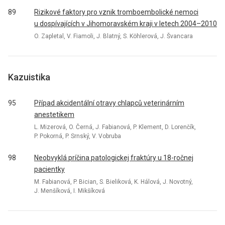
89
Rizikové faktory pro vznik tromboembolické nemoci
u dospívajících v Jihomoravském kraji v letech 2004–2010
O. Zapletal, V. Fiamoli, J. Blatný, S. Köhlerová, J. Švancara
Kazuistika
95
Případ akcidentální otravy chlapců veterinárním
anestetikem
L. Mizerová, O. Černá, J. Fabianová, P. Klement, D. Lorenčík,
P. Pokorná, P. Srnský, V. Vobruba
98
Neobvyklá príčina patologickej fraktúry u 18-ročnej
pacientky
M. Fabianová, P. Bician, S. Bieliková, K. Hálová, J. Novotný,
J. Menšíková, I. Mikšíková