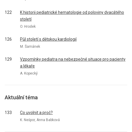
122
K historii pediatrické hematologie od poloviny dvacátého
století
O. Hrodek
126
Půl století s dětskou kardiologií
M. Šamánek
129
Vzpomínky pediatra na nebezpečné situace pro pacienty
a lékaře
A. Kopecký
Aktuální téma
133
Co uvolnit a proč?
K. Nešpor, Anna Babková