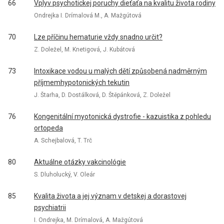
66
Vplyv psychotickej poruchy dieťaťa na kvalitu života rodiny
Ondrejka I. Drímalová M., A. Mažgútová
70
Lze příčinu hematurie vždy snadno určit?
Z. Doležel, M. Knetigová, J. Kubátová
73
Intoxikace vodou u malých dětí způsobená nadměrným
příjmemhypotonických tekutin
J. Štarha, D. Dostálková, D. Štěpánková, Z. Doležel
76
Kongenitální myotonická dystrofie - kazuistika z pohledu
ortopeda
A. Schejbalová, T. Trč
80
Aktuálne otázky vakcinológie
S. Dluholucký, V. Oleár
85
Kvalita života a jej význam v detskej a dorastovej
psychiatrii
I. Ondrejka, M. Drímalová, A. Mažgútová