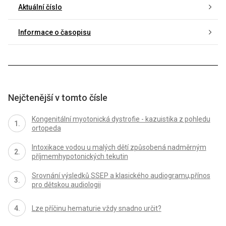
Aktuální číslo
Informace o časopisu
Nejčtenější v tomto čísle
Kongenitální myotonická dystrofie - kazuistika z pohledu
ortopeda
Intoxikace vodou u malých dětí způsobená nadměrným
příjmemhypotonických tekutin
Srovnání výsledků SSEP a klasického audiogramu,přínos
pro dětskou audiologii
Lze příčinu hematurie vždy snadno určit?