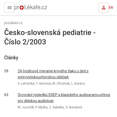
EN
proLékaře.cz
proLékaře.cz
Česko-slovenská pediatrie -
Číslo 2/2003
Články
59
24-hodinové meranie krvného tlaku u detí s
polycystickouchorobou obličiek
V. Lehotská, T. Kernová, M. Chromek, L. Kovács
63
Srovnání výsledků SSEP a klasického audiogramu,přínos
pro dětskou audiologii
M. Jurovčík, P. Myška, Z. Kabelka, O. Bendová