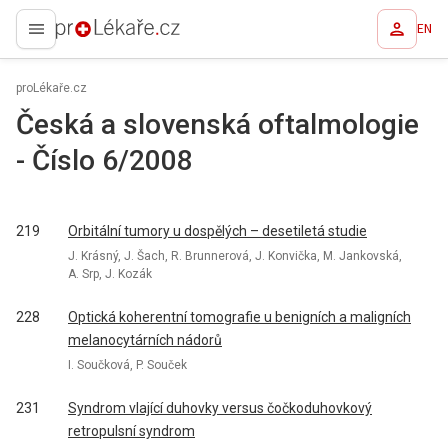
EN
proLékaře.cz
proLékaře.cz
Česká a slovenská oftalmologie
- Číslo 6/2008
219
Orbitální tumory u dospělých – desetiletá studie
J. Krásný, J. Šach, R. Brunnerová, J. Konvička, M. Jankovská,
A. Srp, J. Kozák
228
Optická koherentní tomografie u benigních a maligních
melanocytárních nádorů
I. Součková, P. Souček
231
Syndrom vlající duhovky versus čočkoduhovkový
retropulsní syndrom