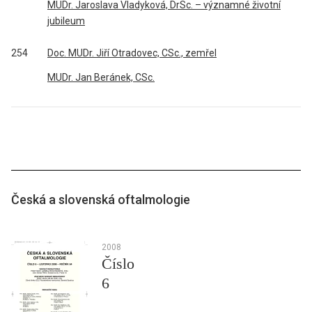
MUDr. Jaroslava Vladyková, DrSc. – významné životní
jubileum
254
Doc. MUDr. Jiří Otradovec, CSc., zemřel
MUDr. Jan Beránek, CSc.
Česká a slovenská oftalmologie
2008
Číslo
6