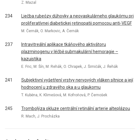
Z. Mazal
234
Liečba rubeózy dúhovky a neovaskulárneho glaukómu pri
proliferatívnej diabetickej retinopatii pomocou anti-VEGF
M. Černák, O. Markovic, A. Černák
237
Intravitreální aplikace tkáňového aktivátoru
plazminogenu v léčbě submakulární hemoragie –
kazuistika
E. Fric, M. Šín, M. Rehák, O. Chrapek, J. Šimičák, J. Řehák
241
Subjektivní vyšetření vrstvy nervových vláken sítnice a její
hodnocení u zdravého oka a u glaukomu
T. Kuběna, K. Klimešová, M. Kofroňová, P. Černošek
245
Trombolýza okluze centrální retinální arterie alteplázou
R. Mach, J. Procházka