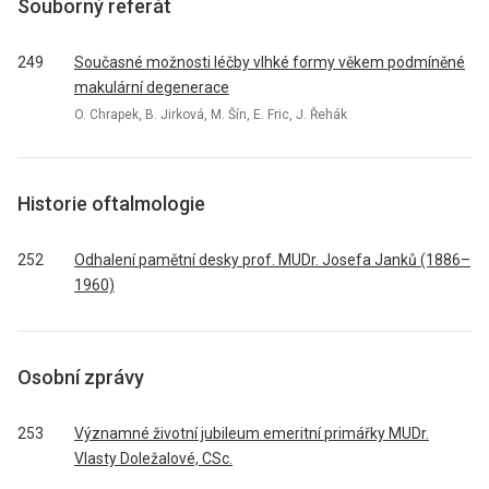
Souborný referát
249
Současné možnosti léčby vlhké formy věkem podmíněné
makulární degenerace
O. Chrapek, B. Jirková, M. Šín, E. Fric, J. Řehák
Historie oftalmologie
252
Odhalení pamětní desky prof. MUDr. Josefa Janků (1886–
1960)
Osobní zprávy
253
Významné životní jubileum emeritní primářky MUDr.
Vlasty Doležalové, CSc.