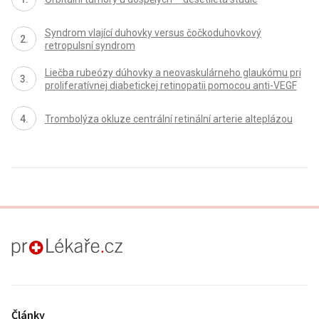
Syndrom vlající duhovky versus čočkoduhovkový
retropulsní syndrom
Liečba rubeózy dúhovky a neovaskulárneho glaukómu pri
proliferatívnej diabetickej retinopatii pomocou anti-VEGF
Trombolýza okluze centrální retinální arterie alteplázou
proLékaře.cz
Články