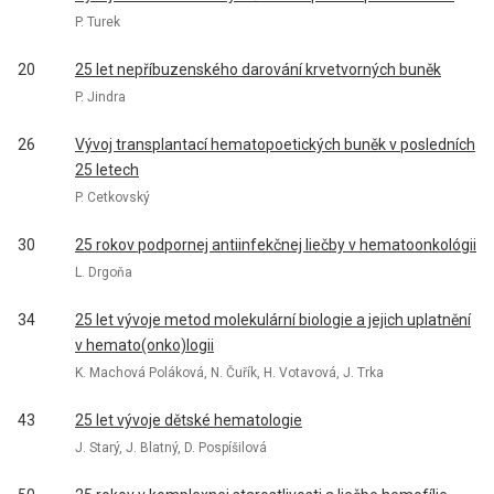
P. Turek
20
25 let nepříbuzenského darování krvetvorných buněk
P. Jindra
26
Vývoj transplantací hematopoetických buněk v posledních
25 letech
P. Cetkovský
30
25 rokov podpornej antiinfekčnej liečby v hematoonkológii
L. Drgoňa
34
25 let vývoje metod molekulární biologie a jejich uplatnění
v hemato(onko)logii
K. Machová Poláková, N. Čuřík, H. Votavová, J. Trka
43
25 let vývoje dětské hematologie
J. Starý, J. Blatný, D. Pospíšilová