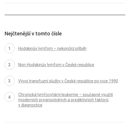
Nejčtenější v tomto čísle
Hodgkinův lymfom – nekončící příběh
Non-Hodgkinův lymfom v České republice
Vývoj transfuzní služby v České republice po roce 1990
Chronická lymfocytární leukemie – současné využití
moderních prognostických a prediktivních faktorů
v diagnostice