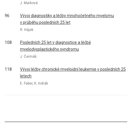
J. Marková
96
Vývoj diagnostiky a léčby mnohočetného myelomu
v průběhu posledních 25 let
R. Hájek
108
Posledních 25 let v diagnostice a léčbě
myelodysplastického syndromu
J. Čermák
118
Vývoj léčby chronické myeloidní leukemie v posledních 25
letech
E. Faber, K. Indrák