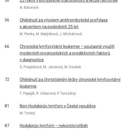
50
25 rokov v komplexnej starostlivosti a liečbe hemofílie
A. Bátorová
56
Ohlédnutí za vývojem antitrombotické profylaxe
s akcentem na posledních 25 let
M. Penka, M. Matýšková, J. Michalcová
66
Chronická lymfocytární leukemie – současné využití
moderních prognostických a prediktivních faktorů
v diagnostice
Š. Pospíšilová, M. Jarošová, M. Doubek
72
Ohlédnutí za čtvrtstoletím léčby chronické lymfocytární
leukemie
T. Papajík, R. Urbanová, P. Turcsányi
81
Non-Hodgkinův lymfom v České republice
M. Trněný
87
Hodgkinův lymfom – nekončící příběh