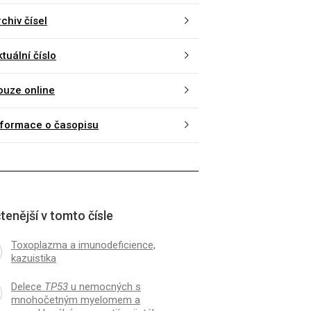
chiv čísel
tuální číslo
ouze online
nformace o časopisu
tenější v tomto čísle
Toxoplazma a imunodeficience,
kazuistika
Delece
TP53
u nemocných s
mnohočetným myelomem a