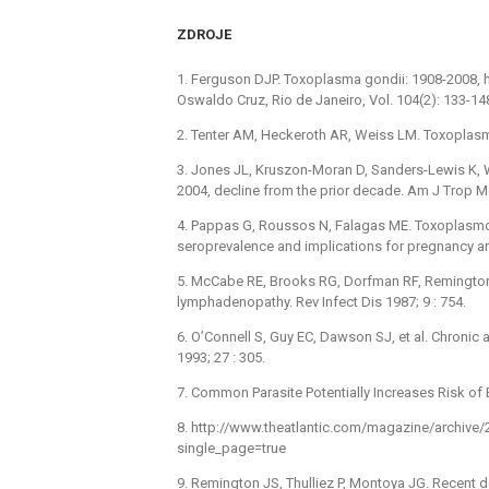
ZDROJE
1. Ferguson DJP. Toxoplasma gondii: 1908-2008,
Oswaldo Cruz, Rio de Janeiro, Vol. 104(2): 133-1
2. Tenter AM, Heckeroth AR, Weiss LM. Toxoplasma 
3. Jones JL, Kruszon-Moran D, Sanders-Lewis K, W
2004, decline from the prior decade. Am J Trop M
4. Pappas G, Roussos N, Falagas ME. Toxoplasmo
seroprevalence and implications for pregnancy and
5. McCabe RE, Brooks RG, Dorfman RF, Remington 
lymphadenopathy. Rev Infect Dis 1987; 9 : 754.
6. O’Connell S, Guy EC, Dawson SJ, et al. Chronic
1993; 27 : 305.
7. Common Parasite Potentially Increases Risk of
8. http://www.theatlantic.com/magazine/archive
single_page=true
9. Remington JS, Thulliez P, Montoya JG. Recent 