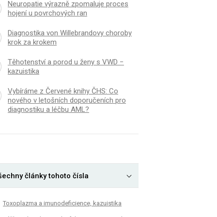
Neuropatie výrazně zpomaluje proces
hojení u povrchových ran
Diagnostika von Willebrandovy choroby
krok za krokem
Těhotenství a porod u ženy s VWD −
kazuistika
Vybíráme z Červené knihy ČHS: Co
nového v letošních doporučeních pro
diagnostiku a léčbu AML?
šechny články tohoto čísla
Toxoplazma a imunodeficience, kazuistika