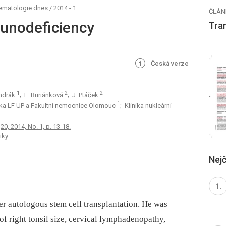
hematologie dnes
/
2014 - 1
ČLÁN
unodeficiency
Tra
Česká verze
1
2
2
Indrák
; E. Buriánková
; J. Ptáček
1
ika LF UP a Fakultní nemocnice Olomouc
; Klinika nukleární
0, 2014, No. 1, p. 13-18.
iky
Nejč
er autologous stem cell transplantation. He was
f right tonsil size, cervical lymphadenopathy,