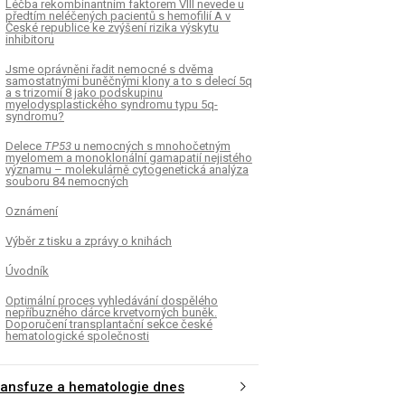
Léčba rekombinantním faktorem VIII nevede u
předtím neléčených pacientů s hemofilií A v
České republice ke zvýšení rizika výskytu
inhibitoru
Jsme oprávněni řadit nemocné s dvěma
samostatnými buněčnými klony a to s delecí 5q
a s trizomií 8 jako podskupinu
myelodysplastického syndromu typu 5q-
syndromu?
Delece
TP53
u nemocných s mnohočetným
myelomem a monoklonální gamapatií nejistého
významu – molekulárně cytogenetická analýza
souboru 84 nemocných
Oznámení
Výběr z tisku a zprávy o knihách
Úvodník
Optimální proces vyhledávání dospělého
nepříbuzného dárce krvetvorných buněk.
Doporučení transplantační sekce české
hematologické společnosti
ransfuze a hematologie dnes