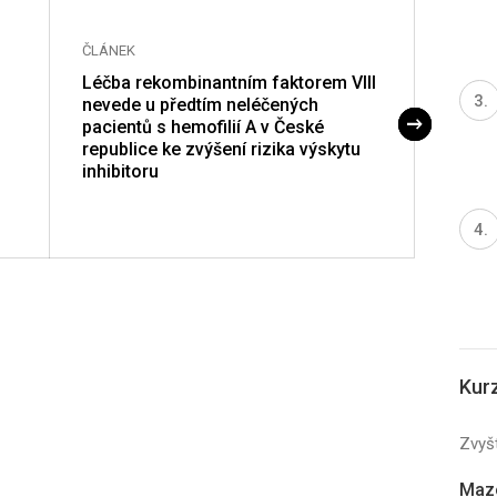
ČLÁNEK
ČLÁNE
Léčba rekombinantním faktorem VIII
Jsme 
nevede u předtím neléčených
s dvě
pacientů s hemofilií A v České
klony 
republice ke zvýšení rizika výskytu
jako 
inhibitoru
myelo
5q- s
Kur
Zvyšt
Mazo