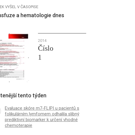
EK VYŠEL V ČASOPISE
nsfuze a hematologie dnes
2014
Číslo
1
tenější tento týden
Evaluace skóre m7-FLIPI u pacientů s
folikulárním lymfomem odhalila slibný
prediktivní biomarker k určení vhodné
chemoterapie