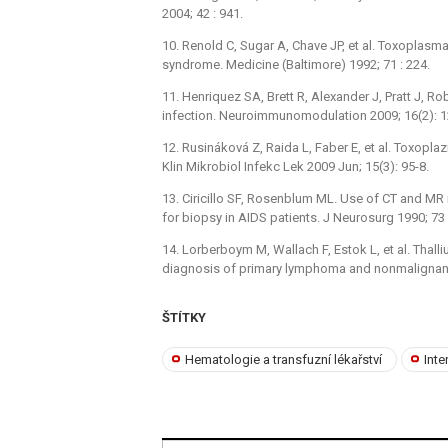
2004; 42 : 941.
10. Renold C, Sugar A, Chave JP, et al. Toxoplasm
syndrome. Medicine (Baltimore) 1992; 71 : 224.
11. Henriquez SA, Brett R, Alexander J, Pratt J,
infection. Neuroimmunomodulation 2009; 16(2): 
12. Rusináková Z, Raida L, Faber E, et al. Toxopl
Klin Mikrobiol Infekc Lek 2009 Jun; 15(3): 95-8.
13. Ciricillo SF, Rosenblum ML. Use of CT and MR i
for biopsy in AIDS patients. J Neurosurg 1990; 73 
14. Lorberboym M, Wallach F, Estok L, et al. Thalliu
diagnosis of primary lymphoma and nonmalignant l
ŠTÍTKY
Hematologie a transfuzní lékařství
Inte