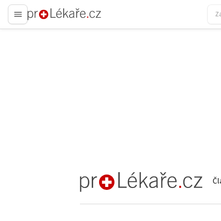
proLékaře.cz
Čl
proLékaře.cz