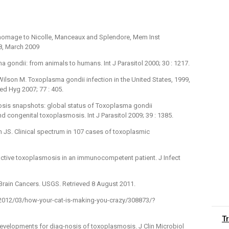
 homage to Nicolle, Manceaux and Splendore, Mem Inst
48, March 2009
gondii: from animals to humans. Int J Parasitol 2000; 30 : 1217.
ilson M. Toxoplasma gondii infection in the United States, 1999,
ed Hyg 2007; 77 : 405.
sis snapshots: global status of Toxoplasma gondii
 congenital toxoplasmosis. Int J Parasitol 2009; 39 : 1385.
JS. Clinical spectrum in 107 cases of toxoplasmic
 active toxoplasmosis in an immunocompetent patient. J Infect
 Brain Cancers. USGS. Retrieved 8 August 2011.
/2012/03/how-your-cat-is-making-you-crazy/308873/?
T
developments for diag-nosis of toxoplasmosis. J Clin Microbiol