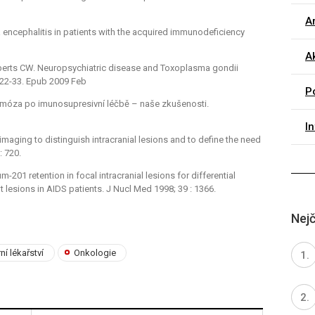
Ar
a encephalitis in patients with the acquired immunodeficiency
Ak
 Roberts CW. Neuropsychiatric disease and Toxoplasma gondii
122-33. Epub 2009 Feb
P
azmóza po imunosupresivní léčbě –⁠ naše zkušenosti.
I
maging to distinguish intracranial lesions and to define the need
: 720.
m-201 retention in focal intracranial lesions for differential
esions in AIDS patients. J Nucl Med 1998; 39 : 1366.
Nejč
rní lékařství
Onkologie