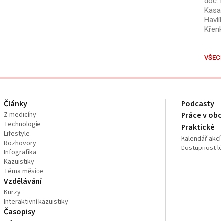
doc. 
Kasal
Havlí
Křen
VŠEC
Články
Podcasty
Z medicíny
Práce v ob
Technologie
Praktické
Lifestyle
Kalendář akcí
Rozhovory
Dostupnost l
Infografika
Kazuistiky
Téma měsíce
Vzdělávání
Kurzy
Interaktivní kazuistiky
Časopisy