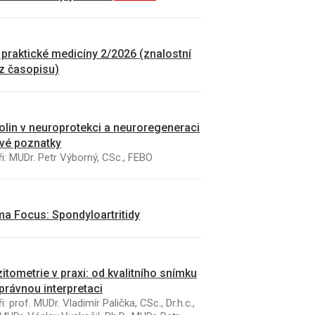
 praktické medicíny 2/2026 (znalostní
 z časopisu)
kolin v neuroprotekci a neuroregeneraci
vé poznatky
i: MUDr. Petr Výborný, CSc., FEBO
a Focus: Spondyloartritidy
itometrie v praxi: od kvalitního snímku
právnou interpretaci
i: prof. MUDr. Vladimír Palička, CSc., Dr.h.c.,