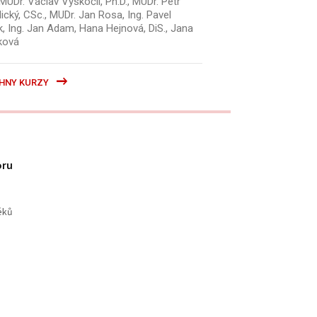
MUDr. Václav Vyskočil, Ph.D., MUDr. Petr
ický, CSc., MUDr. Jan Rosa, Ing. Pavel
k, Ing. Jan Adam, Hana Hejnová, DiS., Jana
ková
HNY KURZY
oru
éků