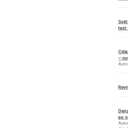
Svět
test
Citi
– no
Autoř
Revm
Denz
po s
Autoř