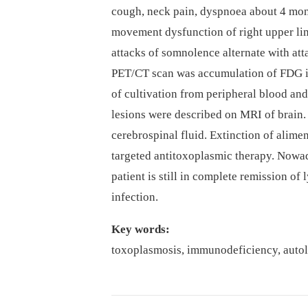
cough, neck pain, dyspnoea about 4 month
movement dysfunction of right upper lim
attacks of somnolence alternate with at
PET/CT scan was accumulation of FDG in 
of cultivation from peripheral blood an
lesions were described on MRI of brain
cerebrospinal fluid. Extinction of alime
targeted antitoxoplasmic therapy. Nowada
patient is still in complete remission 
infection.
Key words:
toxoplasmosis, immunodeficiency, autol