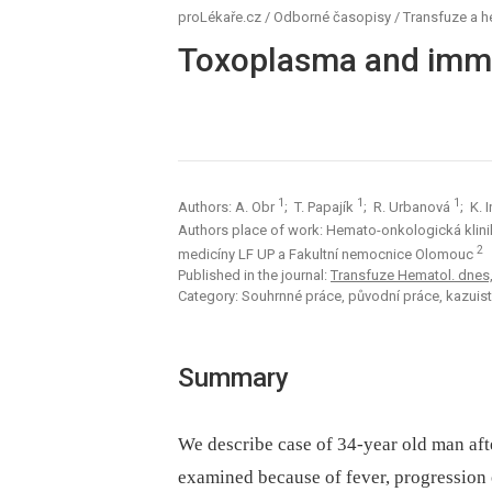
proLékaře.cz
/
Odborné časopisy
/
Transfuze a 
Toxoplasma and imm
1
1
1
Authors: A. Obr
; T. Papajík
; R. Urbanová
; K. 
Authors place of work: Hemato-onkologická klin
2
medicíny LF UP a Fakultní nemocnice Olomouc
Published in the journal:
Transfuze Hematol. dnes,2
Category: Souhrnné práce, původní práce, kazuist
Summary
We describe case of 34-year old man aft
examined because of fever, progression o