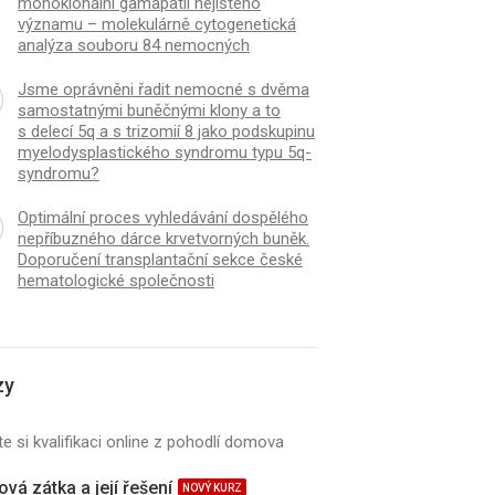
monoklonální gamapatií nejistého
významu – molekulárně cytogenetická
analýza souboru 84 nemocných
K
ČLÁNEK
oprávněni řadit nemocné
Delece TP53 u nemoc
Jsme oprávněni řadit nemocné s dvěma
ma samostatnými buněčnými
mnohočetným myelo
samostatnými buněčnými klony a to
a to s delecí 5q a s trizomií 8
monoklonální gamapat
s delecí 5q a s trizomií 8 jako podskupinu
podskupinu
významu – molekulár
myelodysplastického syndromu typu 5q-
dysplastického syndromu typu
cytogenetická analýz
syndromu?
yndromu?
nemocných
Optimální proces vyhledávání dospělého
nepříbuzného dárce krvetvorných buněk.
Doporučení transplantační sekce české
hematologické společnosti
zy
e si kvalifikaci online z pohodlí domova
vá zátka a její řešení
NOVÝ KURZ