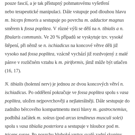
pouze fascií, a je tak přístupný pohmatovému vyšetření
nebo terapeutické manipulaci. Dále vstupuje pod dlouhou hlavu
m. biceps femoris
a sestupuje po povrchu
m. adductor magnus
směrem k
fossa poplitea
. V různé výši se dělí na
n. tibialis a n.
fibularis communis
. Ve 20 % případů se vyskytuje tzv. vysoké
štěpení, při němž se
n. ischiadicus
na koncové větve děli již
vysoko nad
fossa poplitea
, vzácně vychází již rozdvojený z malé
pánve v rozličném vztahu k
m. piriformis
, jímž může být utlačen
(16, 17).
N. tibialis
(holenní nerv) je jednou ze dvou koncových větví
n.
ischiadicus
. Po oddělení pokračuje ve
fossa poplitea
spolu s
vasa
poplitea
, uložen nejpovrchověji a nejlaterálněji. Dále sestupuje do
zadního bércového kompartmentu mezi hlavy
m. gastrocnemius,
podbíhá začátek
m. soleus
(pod
arcus tendineus musculi solei)
spolu s
vasa tibialia posteriora
a sestupuje v hloubce pod
m.
triceps surae
. Po povrchu hluboké vrstvy svalů zadní skupiny