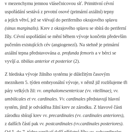
v mezenchymu jemnou vlásečnicovou síť. Primitivní cévní
uspořádání sestává z prvotní osové (primární axiální) tepny
a jejích větví, jež se vlévají do periferního okrajového splavu
(sinus marginalis)
. Krev z okrajového splavu se sbírá do periferní
žíly. Cévní uspořádání se mění během vývoje končetin především
pučením existujících cév (angiogenezí). Na stehně je primární
axiální tepna představována
a. profunda femoris
a v bérci se
vyvíjí
a. tibilias anterior et posterior
(2).
Z hlediska vývoje žilního systému je důležitým časovým
mezníkem 5. týden embryonální vývoje, v němž již rozlišujeme tři
páry velkých žil:
vv. omphalomesentericae (vv. vitellinae), vv.
umbilicales et vv. cardinales. Vv. cardinales
představují hlavní
systém, jímž je odváděna žilní krev ze zárodku. Z hlavové části
zárodku sbírají krev
vv. precardinales (vv. cardinales anteriores)
,
z dalších částí pak
vv. postcardinales (vv.cardinales posteriores)
.
Od 5. do 7. týdne vznikají další přídatné žíly:
vv. subcardinales