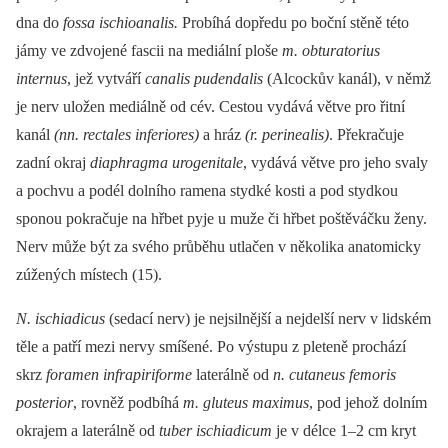
dna do
fossa ischioanalis.
Probíhá dopředu po boční stěně této
jámy ve zdvojené fascii na mediální ploše
m. obturatorius
internus
, jež vytváří
canalis pudendalis
(Alcockův kanál), v němž
je nerv uložen mediálně od cév. Cestou vydává větve pro řitní
kanál
(nn. rectales inferiores)
a hráz
(r. perinealis)
. Překračuje
zadní okraj
diaphragma urogenitale
, vydává větve pro jeho svaly
a pochvu a podél dolního ramena stydké kosti a pod stydkou
sponou pokračuje na hřbet pyje u muže či hřbet poštěváčku ženy.
Nerv může být za svého průběhu utlačen v několika anatomicky
zúžených místech (15).
N. ischiadicus
(sedací nerv) je nejsilnější a nejdelší nerv v lidském
těle a patří mezi nervy smíšené. Po výstupu z pleteně prochází
skrz
foramen infrapiriforme
laterálně od
n. cutaneus femoris
posterior
, rovněž podbíhá
m. gluteus maximus
, pod jehož dolním
okrajem a laterálně od
tuber ischiadicum
je v délce 1–2 cm kryt