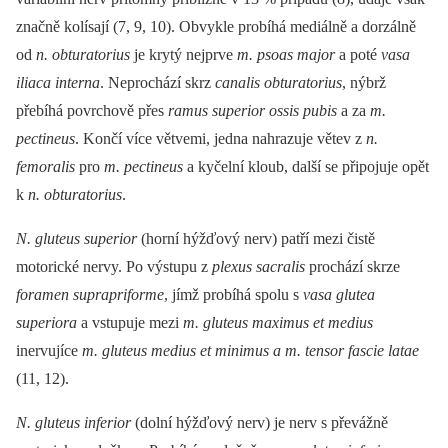
značně kolísají (7, 9, 10). Obvykle probíhá mediálně a dorzálně
od
n. obturatorius
je krytý nejprve
m. psoas major
a poté
vasa
iliaca interna
. Neprochází skrz
canalis obturatorius
, nýbrž
přebíhá povrchově přes
ramus superior ossis pubis
a za
m.
pectineus
. Končí více větvemi, jedna nahrazuje větev z
n.
femoralis
pro
m. pectineus
a kyčelní kloub, další se připojuje opět
k
n. obturatorius
.
N. gluteus superior
(horní hýžďový nerv) patří mezi čistě
motorické nervy. Po výstupu z
plexus sacralis
prochází skrze
foramen suprapriforme
, jímž probíhá spolu s
vasa glutea
superiora
a vstupuje mezi
m. gluteus maximus et medius
inervujíce
m. gluteus medius et minimus a m. tensor fascie latae
(11, 12).
N. gluteus inferior
(dolní hýžďový nerv) je nerv s převážně