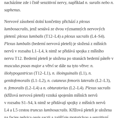
nacházíme zde i čistě senzitivní nervy, například
n. suralis nebo n.
saphenus
.
Nervové zásobení dolní končetiny přichází z
plexus
lumbosacralis
, jenž sestává ze dvou významných nervových
pletení:
plexus lumbalis
(T12–L4) a
plexus sacralis
(L4–S4).
Plexus lumbalis
(bederní nervová pleteň) je složená z míšních
nervů v rozsahu L1–L4, k nimž se přidává spojka z míšního
nervu T12. Bederní pleteň je uložena po stranách bederní páteře v
musculus psoas major
a větví se dále na tyto větve:
n.
iliohypogastricus
(T12–L1),
n. ilioinguinalis
(L1),
n.
genitofemoralis
(L1–L2),
n. cutaneus femoris lateralis
(L2–L3),
n. femoralis
(L2–L4) a
n. obturatorius
(L2–L4).
Plexus sacralis
(křížová nervová pleteň) vzniká spojením míšních nervů
v rozsahu S1–S4, k nimž se přidávají spojky z míšních nervů
L4 a L5 cestou
truncus lumbosacralis
. Křížová pleteň je uložena
na facies pelvica ossis sacrii a zajišťuje motorickou a senzitivní