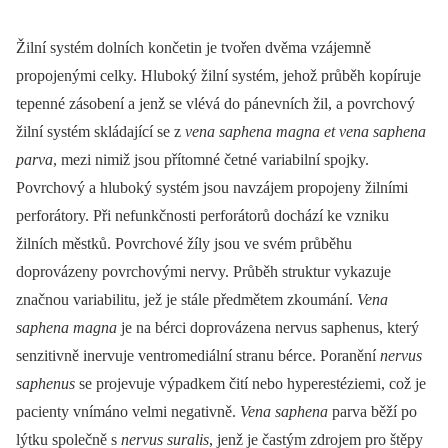
Žilní systém dolních končetin je tvořen dvěma vzájemně
propojenými celky. Hluboký žilní systém, jehož průběh kopíruje
tepenné zásobení a jenž se vlévá do pánevních žil, a povrchový
žilní systém skládající se z
vena saphena magna
et vena saphena
parva
, mezi nimiž jsou přítomné četné variabilní spojky.
Povrchový a hluboký systém jsou navzájem propojeny žilními
perforátory. Při nefunkčnosti perforátorů dochází ke vzniku
žilních městků. Povrchové žíly jsou ve svém průběhu
doprovázeny povrchovými nervy. Průběh struktur vykazuje
značnou variabilitu, jež je stále předmětem zkoumání.
Vena
saphena magna
je na bérci doprovázena nervus saphenus, který
senzitivně inervuje ventromediální stranu bérce. Poranění
nervus
saphenus
se projevuje výpadkem čití nebo hyperestéziemi, což je
pacienty vnímáno velmi negativně.
Vena saphena
parva běží po
lýtku společně s
nervus suralis
, jenž je častým zdrojem pro štěpy