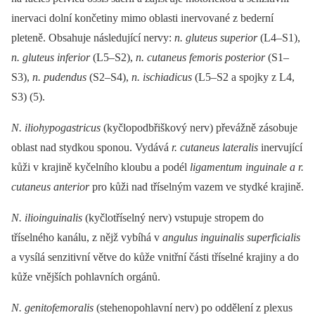
inervaci dolní končetiny mimo oblasti inervované z bederní
pleteně. Obsahuje následující nervy:
n. gluteus superior
(L4–S1),
n. gluteus inferior
(L5–S2),
n. cutaneus femoris posterior
(S1–
S3),
n. pudendus
(S2–S4),
n. ischiadicus
(L5–S2 a spojky z L4,
S3) (5).
N. iliohypogastricus
(kyčlopodbřiškový nerv) převážně zásobuje
oblast nad stydkou sponou. Vydává
r. cutaneus lateralis
inervující
kůži v krajině kyčelního kloubu a podél
ligamentum inguinale a r.
cutaneus anterior
pro kůži nad tříselným vazem ve stydké krajině.
N. ilioinguinalis
(kyčlotříselný nerv) vstupuje stropem do
tříselného kanálu, z nějž vybíhá v
angulus inguinalis superficialis
a vysílá senzitivní větve do kůže vnitřní části tříselné krajiny a do
kůže vnějších pohlavních orgánů.
N. genitofemoralis
(stehenopohlavní nerv) po oddělení z plexus