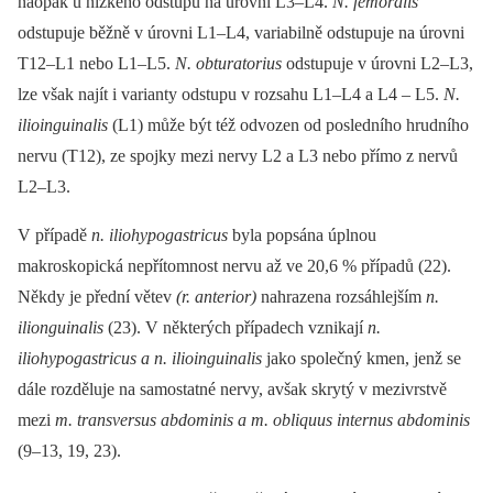
naopak u nízkého odstupu na úrovni L3–L4.
N. femoralis
odstupuje běžně v úrovni L1–L4, variabilně odstupuje na úrovni
T12–L1 nebo L1–L5.
N. obturatorius
odstupuje v úrovni L2–L3,
lze však najít i varianty odstupu v rozsahu L1–L4 a L4 –⁠ L5.
N.
ilioinguinalis
(L1) může být též odvozen od posledního hrudního
nervu (T12), ze spojky mezi nervy L2 a L3 nebo přímo z nervů
L2–L3.
V případě
n. iliohypogastricus
byla popsána úplnou
makroskopická nepřítomnost nervu až ve 20,6 % případů (22).
Někdy je přední větev
(r. anterior)
nahrazena rozsáhlejším
n.
ilionguinalis
(23). V některých případech vznikají
n.
iliohypogastricus a n. ilioinguinalis
jako společný kmen, jenž se
dále rozděluje na samostatné nervy, avšak skrytý v mezivrstvě
mezi
m. transversus abdominis a m. obliquus internus abdominis
(9–13, 19, 23).