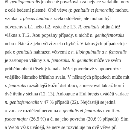
N. genitofemoralis
je obecně považován za nejvíce variabilní nerv
z celé bederní pleteně. Obě větve
(r. genitalis et femoralis)
mohou
vznikat z
plexus lumbalis
zcela odděleně, ale mohou být
odvozeny z L1 nebo L2, vzácně z L3.
R. genitalis
přijímá též
vlákna z T12. Jsou popsány případy, u nichž
n. genitofemoralis
nebo některá z jeho větví zcela chybějí. V takových případech je
pak
r. genitalis
nahrazen větvemi z
n. ilioinguinalis a r. femoralis
je zastoupen vlákny z
n. femoralis. R. genitalis
může ve svém
průběhu obejít tříselný kanál a běžet povrchově v aponeuróze
vnějšího šikmého břišního svalu. V některých případech může mít
r. femoralis
rozsáhlejší kožní distribuci, a inervovat tak až horní
dvě třetiny stehna (12, 13). Anloague a Huijbregts uvádějí variace
n. genitofemoralis
v 47 % případů (22). Nejčastěji se jedná
o variace rozdělení nervu na
r. genitalis et femoralis
uvnitř
m.
psoas major
(26,5 %) a či na jeho povrchu (20,6 % případů). Sim
a Webb však uvádějí, že nerv se rozvidluje na dvě větve při