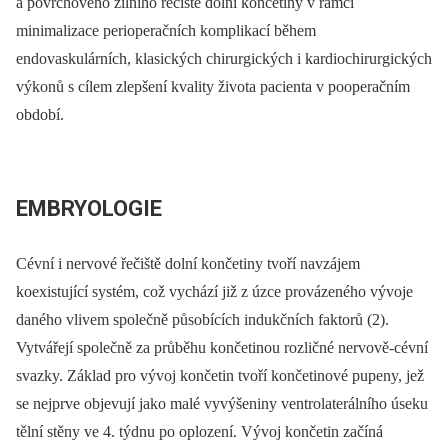
a povrchového žilního řečiště dolní končetiny v rámci
minimalizace perioperačních komplikací během
endovaskulárních, klasických chirurgických i kardiochirurgických
výkonů s cílem zlepšení kvality života pacienta v pooperačním
období.
EMBRYOLOGIE
Cévní i nervové řečiště dolní končetiny tvoří navzájem
koexistující systém, což vychází již z úzce provázeného vývoje
daného vlivem společně působících indukčních faktorů (2).
Vytvářejí společně za průběhu končetinou rozličné nervově-cévní
svazky. Základ pro vývoj končetin tvoří končetinové pupeny, jež
se nejprve objevují jako malé vyvýšeniny ventrolaterálního úseku
tělní stěny ve 4. týdnu po oplození. Vývoj končetin začíná