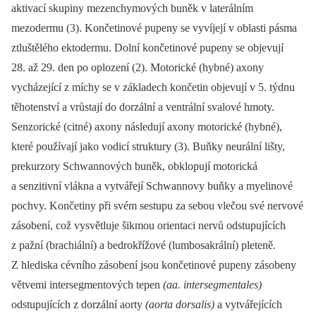
aktivací skupiny mezenchymových buněk v laterálním
mezodermu (3). Končetinové pupeny se vyvíjejí v oblasti pásma
ztluštělého ektodermu. Dolní končetinové pupeny se objevují
28. až 29. den po oplození (2). Motorické (hybné) axony
vycházející z míchy se v základech končetin objevují v 5. týdnu
těhotenství a vrůstají do dorzální a ventrální svalové hmoty.
Senzorické (citné) axony následují axony motorické (hybné),
které používají jako vodicí struktury (3). Buňky neurální lišty,
prekurzory Schwannových buněk, obklopují motorická
a senzitivní vlákna a vytvářejí Schwannovy buňky a myelinové
pochvy. Končetiny při svém sestupu za sebou vlečou své nervové
zásobení, což vysvětluje šikmou orientaci nervů odstupujících
z pažní (brachiální) a bedrokřížové (lumbosakrální) pleteně.
Z hlediska cévního zásobení jsou končetinové pupeny zásobeny
větvemi intersegmentových tepen
(aa. intersegmentales)
odstupujících z dorzální aorty
(aorta dorsalis)
a vytvářejících