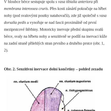
V hloubce bérce sestupuje spolu s
vasa tibialia anteriora
při
membrana interossea cruris
. Přes kosti zánártí pokračuje na hřbet
nohy (pod svalovými poutky natahovačů), zde již společně s
vasa
dorsalia pedis
a vynořuje se nad fascii proximálně od první
meziprstcové štěrbiny. Motoricky inervuje přední skupinu svalů
bérce, svaly na hřbetu nohy a senzitivně se podílí na inervaci kůže
na zadní straně přilehlých stran prvního a druhého prstce (obr. 1,
2).
Obr. 2. Senzitivní inervace dolní končetiny – pohled zezadu