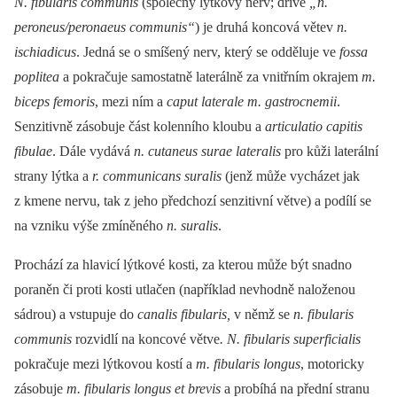
N. fibularis communis
(společný lýtkový nerv; dříve
„n.
peroneus/peronaeus communis“
) je druhá koncová větev
n.
ischiadicus
. Jedná se o smíšený nerv, který se odděluje ve
fossa
poplitea
a pokračuje samostatně laterálně za vnitřním okrajem
m.
biceps femoris
, mezi ním a
caput laterale m. gastrocnemii
.
Senzitivně zásobuje část kolenního kloubu a
articulatio capitis
fibulae
. Dále vydává
n. cutaneus surae lateralis
pro kůži laterální
strany lýtka a
r. communicans suralis
(jenž může vycházet jak
z kmene nervu, tak z jeho předchozí senzitivní větve) a podílí se
na vzniku výše zmíněného
n. suralis
.
Prochází za hlavicí lýtkové kosti, za kterou může být snadno
poraněn či proti kosti utlačen (například nevhodně naloženou
sádrou) a vstupuje do
canalis fibularis,
v němž se
n. fibularis
communis
rozvidlí na koncové větve
. N. fibularis superficialis
pokračuje mezi lýtkovou kostí a
m. fibularis longus
, motoricky
zásobuje
m. fibularis longus et brevis
a probíhá na přední stranu