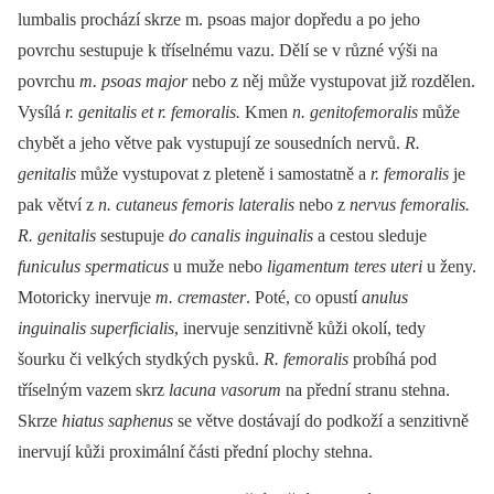
lumbalis prochází skrze m. psoas major dopředu a po jeho
povrchu sestupuje k tříselnému vazu. Dělí se v různé výši na
povrchu
m. psoas major
nebo z něj může vystupovat již rozdělen.
Vysílá
r. genitalis et r. femoralis.
Kmen
n. genitofemoralis
může
chybět a jeho větve pak vystupují ze sousedních nervů.
R.
genitalis
může vystupovat z pleteně i samostatně a
r. femoralis
je
pak větví z
n. cutaneus femoris lateralis
nebo z
nervus femoralis.
R. genitalis
sestupuje
do canalis inguinalis
a cestou sleduje
funiculus spermaticus
u muže nebo
ligamentum teres uteri
u ženy.
Motoricky inervuje
m. cremaster
. Poté, co opustí
anulus
inguinalis superficialis
, inervuje senzitivně kůži okolí, tedy
šourku či velkých stydkých pysků.
R. femoralis
probíhá pod
tříselným vazem skrz
lacuna vasorum
na přední stranu stehna.
Skrze
hiatus saphenus
se větve dostávají do podkoží a senzitivně
inervují kůži proximální části přední plochy stehna.