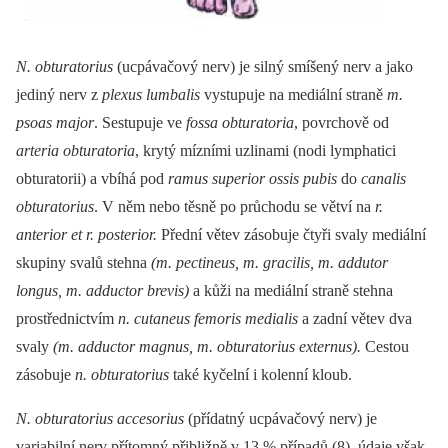
N. obturatorius
(ucpávačový nerv) je silný smíšený nerv a jako
jediný nerv z
plexus lumbalis
vystupuje na mediální straně
m.
psoas major
. Sestupuje ve
fossa obturatoria
, povrchově od
arteria obturatoria
, krytý mízními uzlinami (nodi lymphatici
obturatorii) a vbíhá pod
ramus superior ossis pubis
do
canalis
obturatorius
. V něm nebo těsně po průchodu se větví na
r.
anterior et r. posterior.
Přední větev zásobuje čtyři svaly mediální
skupiny svalů stehna
(m. pectineus, m. gracilis, m. addutor
longus, m. adductor brevis)
a kůži na mediální straně stehna
prostřednictvím
n. cutaneus femoris medialis
a zadní větev dva
svaly
(m. adductor magnus, m. obturatorius externus).
Cestou
zásobuje
n. obturatorius
také kyčelní i kolenní kloub.
N. obturatorius accesorius
(přídatný ucpávačový nerv) je
variabilní nerv přítomný přibližně v 13 % případů (8), údaje však