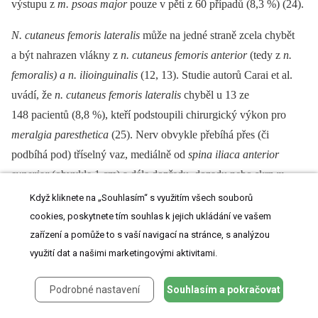
výstupu z
m. psoas major
pouze v pěti z 60 případů (8,3 %) (24).
N. cutaneus femoris lateralis
může na jedné straně zcela chybět
a být nahrazen vlákny z
n. cutaneus femoris anterior
(tedy z
n.
femoralis) a n. ilioinguinalis
(12, 13). Studie autorů Carai et al.
uvádí, že
n. cutaneus femoris lateralis
chyběl u 13 ze
148 pacientů (8,8 %), kteří podstoupili chirurgický výkon pro
meralgia paresthetica
(25). Nerv obvykle přebíhá přes (či
podbíhá pod) tříselný vaz, mediálně od
spina iliaca anterior
superior
(obvykle 1 cm) a dále dopředu, dozadu nebo skrz
m.
sartorius
pokračuje na stehno. Může však také procházet pod
Když kliknete na „Souhlasím“ s využitím všech souborů
tříselným vazem skrz
lacuna musculorum
uprostřed vzdálenosti
cookies, poskytnete tím souhlas k jejich ukládání ve vašem
mezi
spina iliaca anterior superior a a. femoralis
(12, 13).
zařízení a pomůže to s vaší navigací na stránce, s analýzou
využití dat a našimi marketingovými aktivitami.
Studie Anloague a Huijbregtse popisuje variabilitu
n. femoralis
ve
35,3 % zkoumaných případů, včetně dělení
n. femoralis
na úrovni
Podrobné nastavení
Souhlasím a pokračovat
m. psoas major
na dvě, někdy tři dílčí větve (22). Spratt et al.