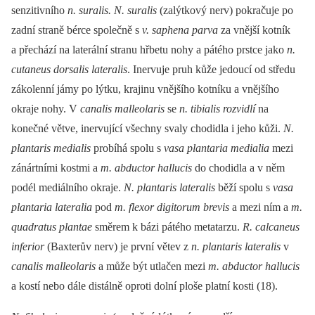
senzitivního
n. suralis. N. suralis
(zalýtkový nerv) pokračuje po
zadní straně bérce společně s
v. saphena parva
za vnější kotník
a přechází na laterální stranu hřbetu nohy a pátého prstce jako
n.
cutaneus dorsalis lateralis
. Inervuje pruh kůže jedoucí od středu
zákolenní jámy po lýtku, krajinu vnějšího kotníku a vnějšího
okraje nohy. V
canalis malleolaris
se
n. tibialis rozvidlí
na
konečné větve, inervující všechny svaly chodidla i jeho kůži.
N.
plantaris medialis
probíhá spolu s
vasa plantaria medialia
mezi
zánártními kostmi a
m. abductor hallucis
do chodidla a v něm
podél mediálního okraje.
N. plantaris lateralis
běží spolu s
vasa
plantaria lateralia
pod
m. flexor digitorum brevis
a mezi ním a
m.
quadratus plantae
směrem k bázi pátého metatarzu.
R. calcaneus
inferior
(Baxterův nerv) je první větev z
n. plantaris lateralis
v
canalis malleolaris
a může být utlačen mezi
m. abductor hallucis
a kostí nebo dále distálně oproti dolní ploše platní kosti (18).