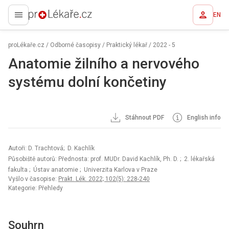
EN
proLékaře.cz
proLékaře.cz
/
Odborné časopisy
/
Praktický lékař
/
2022 - 5
Anatomie žilního a nervového
systému dolní končetiny
Stáhnout PDF
English info
Autoři: D. Trachtová; D. Kachlík
Působiště autorů: Přednosta: prof. MUDr. David Kachlík, Ph. D.
; 2. lékařská
fakulta
; Ústav anatomie
; Univerzita Karlova v Praze
Vyšlo v časopise:
Prakt. Lék. 2022; 102(5): 228-240
Kategorie: Přehledy
Souhrn