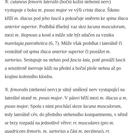
N. cutaneus femoris lateralis
(boční kožní stehenní nerv)
vystupuje z boku
m. psoas major
ve výši
crista iliaca
. Šikmo
kříží
m. iliacus
pod jeho fascií a pokračuje směrem ke
spina iliaca
anterior superior
. Podbíhá tříselný vaz skrz
lacuna musculorum
,
mezi
m. iliopsoas
a kostí a může zde být utlačen za vzniku
marelagia paresthetica
(6, 7). Může však probíhat i laterálně či
ventrálně od
spina iliaca anterior superior
či prorážet
m.
sartorius
. Sestupuje na stehno pod
fascia lata
, poté proráží fascii
a senzitivně inervuje kůži na přední a boční ploše stehna až po
krajinu kolenního kloubu.
N. femoralis
(stehenní nerv) je silný smíšený nerv vystupující na
laterální straně
m. psoas major
. V pánvi běží mezi
m. iliacus a m.
psoas major
. Spolu s nimi prochází skrze
lacuna musculorum
,
tedy laterálně cév, do předního stehenního kompartmentu, v němž
se brzy rozpadá na jednotlivé větve:
rr. musculares
(pro
m.
quadriceps femoris, m. sartorius
a část
m. pectineus
),
rr.