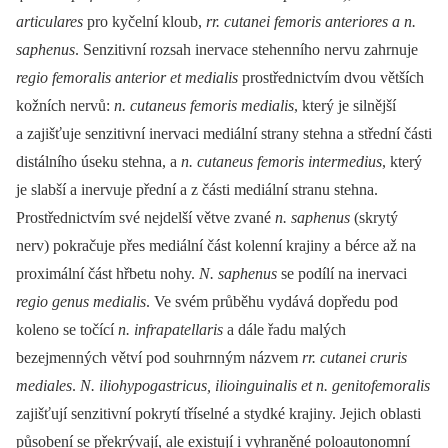
articulares
pro kyčelní kloub,
rr. cutanei femoris anteriores a n.
saphenus
. Senzitivní rozsah inervace stehenního nervu zahrnuje
regio femoralis anterior et medialis
prostřednictvím dvou větších
kožních nervů:
n. cutaneus femoris medialis
, který je silnější
a zajišťuje senzitivní inervaci mediální strany stehna a střední části
distálního úseku stehna, a
n. cutaneus femoris intermedius
, který
je slabší a inervuje přední a z části mediální stranu stehna.
Prostřednictvím své nejdelší větve zvané
n. saphenus
(skrytý
nerv) pokračuje přes mediální část kolenní krajiny a bérce až na
proximální část hřbetu nohy.
N. saphenus
se podílí na inervaci
regio genus medialis
. Ve svém průběhu vydává dopředu pod
koleno se točící
n. infrapatellaris
a dále řadu malých
bezejmenných větví pod souhrnným názvem
rr. cutanei cruris
mediales
.
N. iliohypogastricus, ilioinguinalis et n. genitofemoralis
zajišťují senzitivní pokrytí tříselné a stydké krajiny. Jejich oblasti
působení se překrývají, ale existují i vyhraněné poloautonomní