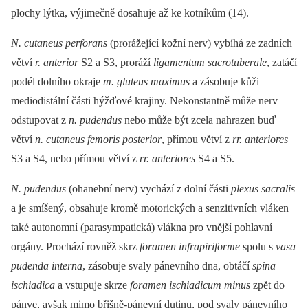
plochy lýtka, výjimečně dosahuje až ke kotníkům (14).
N. cutaneus perforans
(prorážející kožní nerv) vybíhá ze zadních
větví
r. anterior
S2 a S3, proráží
ligamentum sacrotuberale
, zatáčí
podél dolního okraje
m. gluteus maximus
a zásobuje kůži
mediodistální části hýžďové krajiny. Nekonstantně může nerv
odstupovat z
n. pudendus
nebo může být zcela nahrazen buď
větví
n. cutaneus femoris posterior
, přímou větví z
rr. anteriores
S3 a S4, nebo přímou větví z
rr. anteriores
S4 a S5.
N. pudendus
(ohanební nerv) vychází z dolní části
plexus sacralis
a je smíšený, obsahuje kromě motorických a senzitivních vláken
také autonomní (parasympatická) vlákna pro vnější pohlavní
orgány. Prochází rovněž skrz
foramen infrapiriforme
spolu s
vasa
pudenda interna
, zásobuje svaly pánevního dna, obtáčí
spina
ischiadica
a vstupuje skrze
foramen ischiadicum minus
zpět do
pánve, avšak mimo břišně-pánevní dutinu, pod svaly pánevního