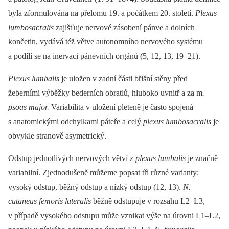
byla zformulována na přelomu 19. a počátkem 20. století.
Plexus
lumbosacralis
zajišťuje nervové zásobení pánve a dolních
končetin, vydává též větve autonomního nervového systému
a podílí se na inervaci pánevních orgánů (5, 12, 13, 19–21).
Plexus lumbalis
je uložen v zadní části břišní stěny před
žeberními výběžky bederních obratlů, hluboko uvnitř a za m
.
psoas major.
Variabilita v uložení pleteně je často spojená
s anatomickými odchylkami páteře a celý
plexus lumbosacralis
je
obvykle stranově asymetrický.
Odstup jednotlivých nervových větví z
plexus lumbalis
je značně
variabilní. Zjednodušeně můžeme popsat tři různé varianty:
vysoký odstup, běžný odstup a nízký odstup (12, 13).
N.
cutaneus femoris lateralis
běžně odstupuje v rozsahu L2–L3,
v případě vysokého odstupu může vznikat výše na úrovni L1–L2,