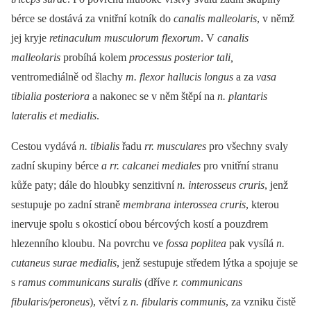
bérce se dostává za vnitřní kotník do
canalis malleolaris
, v němž
jej kryje
retinaculum musculorum flexorum
. V
canalis
malleolaris
probíhá kolem
processus posterior tali,
ventromediálně od šlachy
m. flexor hallucis longus
a za
vasa
tibialia posteriora
a nakonec se v něm štěpí na
n. plantaris
lateralis et medialis
.
Cestou vydává
n. tibialis
řadu
rr. musculares
pro všechny svaly
zadní skupiny bérce
a rr. calcanei mediales
pro vnitřní stranu
kůže paty; dále do hloubky senzitivní
n. interosseus cruris
, jenž
sestupuje po zadní straně
membrana interossea cruris
, kterou
inervuje spolu s okosticí obou bércových kostí a pouzdrem
hlezenního kloubu. Na povrchu ve
fossa poplitea
pak vysílá
n.
cutaneus surae medialis
, jenž sestupuje středem lýtka a spojuje se
s
ramus communicans suralis
(dříve
r. communicans
fibularis/peroneus
), větví z
n. fibularis communis
, za vzniku čistě