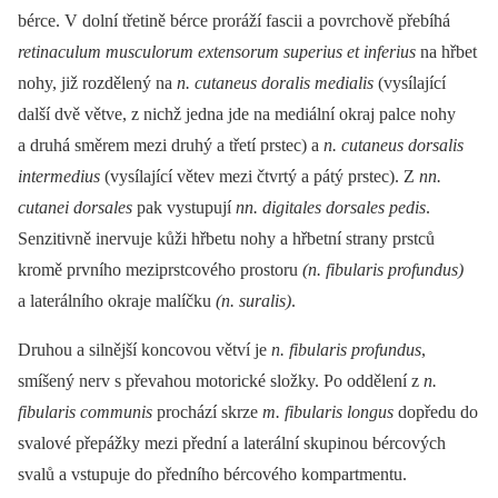
bérce. V dolní třetině bérce proráží fascii a povrchově přebíhá
retinaculum musculorum extensorum superius et inferius
na hřbet
nohy, již rozdělený na
n. cutaneus doralis medialis
(vysílající
další dvě větve, z nichž jedna jde na mediální okraj palce nohy
a druhá směrem mezi druhý a třetí prstec) a
n. cutaneus dorsalis
intermedius
(vysílající větev mezi čtvrtý a pátý prstec). Z
nn.
cutanei dorsales
pak vystupují
nn. digitales dorsales pedis
.
Senzitivně inervuje kůži hřbetu nohy a hřbetní strany prstců
kromě prvního meziprstcového prostoru
(n. fibularis profundus)
a laterálního okraje malíčku
(n. suralis)
.
Druhou a silnější koncovou větví je
n. fibularis profundus
,
smíšený nerv s převahou motorické složky. Po oddělení z
n.
fibularis communis
prochází skrze
m. fibularis longus
dopředu do
svalové přepážky mezi přední a laterální skupinou bércových
svalů a vstupuje do předního bércového kompartmentu.