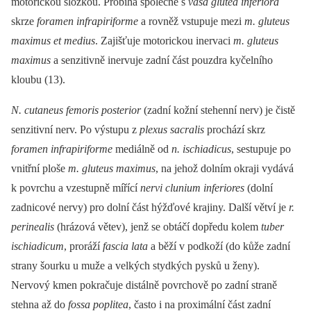
motorickou složkou. Probíhá společně s
vasa glutea inferiora
skrze
foramen infrapiriforme
a rovněž vstupuje mezi
m. gluteus
maximus et medius
. Zajišťuje motorickou inervaci
m. gluteus
maximus
a senzitivně inervuje zadní část pouzdra kyčelního
kloubu (13).
N. cutaneus femoris posterior
(zadní kožní stehenní nerv) je čistě
senzitivní nerv. Po výstupu z
plexus sacralis
prochází skrz
foramen infrapiriforme
mediálně od
n. ischiadicus
, sestupuje po
vnitřní ploše
m. gluteus maximus
, na jehož dolním okraji vydává
k povrchu a vzestupně mířící
nervi clunium inferiores
(dolní
zadnicové nervy) pro dolní část hýžďové krajiny. Další větví je
r.
perinealis
(hrázová větev), jenž se obtáčí dopředu kolem
tuber
ischiadicum
, proráží
fascia lata
a běží v podkoží (do kůže zadní
strany šourku u muže a velkých stydkých pysků u ženy).
Nervový kmen pokračuje distálně povrchově po zadní straně
stehna až do
fossa poplitea
, často i na proximální část zadní