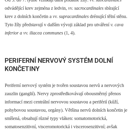
odvádějící krev zejména z ledvin,
vv. sacrocardinales
sbírající
krev z dolních končetin a
vv. supracardinales
drénující tělní stěnu.
Tyto žíly představují v dalším vývoji základ pro utváření
v. cava
inferior a vv. iliacea communes
(1, 4).
PERIFERNÍ NERVOVÝ SYSTÉM DOLNÍ
KONČETINY
Periferní nervový systém je tvořen soustavou nervů a nervových
zauzlin (ganglií). Nervy zprostředkovávají obousměrný přenos
informací mezi centrální nervovou soustavou a periférií (kůží,
pohybovou soustavou, orgány). Většina nervů dolních končetin je
smíšená, obsahují různé typy vláken: somatomotorická,
somatosenzitivní, visceromotorická i viscerosenzitivní; avšak