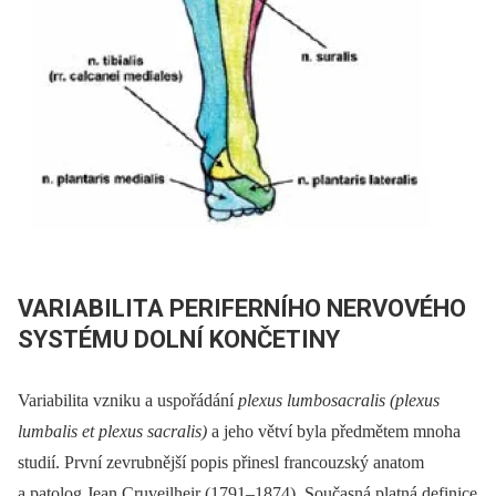
VARIABILITA PERIFERNÍHO NERVOVÉHO
SYSTÉMU DOLNÍ KONČETINY
Variabilita vzniku a uspořádání
plexus lumbosacralis (plexus
lumbalis et plexus sacralis)
a jeho větví byla předmětem mnoha
studií. První zevrubnější popis přinesl francouzský anatom
a patolog Jean Cruveilheir (1791–1874). Současná platná definice