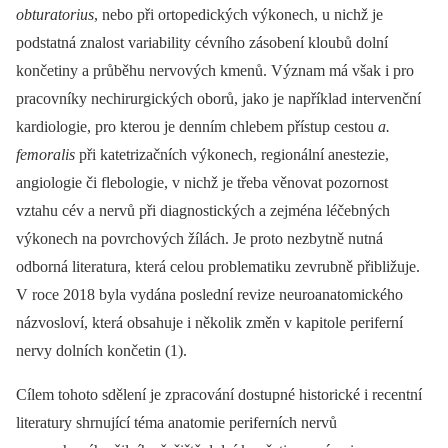
obturatorius
, nebo při ortopedických výkonech, u nichž je
podstatná znalost variability cévního zásobení kloubů dolní
končetiny a průběhu nervových kmenů. Význam má však i pro
pracovníky nechirurgických oborů, jako je například intervenční
kardiologie, pro kterou je denním chlebem přístup cestou
a.
femoralis
při katetrizačních výkonech, regionální anestezie,
angiologie či flebologie, v nichž je třeba věnovat pozornost
vztahu cév a nervů při diagnostických a zejména léčebných
výkonech na povrchových žílách. Je proto nezbytně nutná
odborná literatura, která celou problematiku zevrubně přibližuje.
V roce 2018 byla vydána poslední revize neuroanatomického
názvosloví, která obsahuje i několik změn v kapitole periferní
nervy dolních končetin (1).
Cílem tohoto sdělení je zpracování dostupné historické i recentní
literatury shrnující téma anatomie periferních nervů