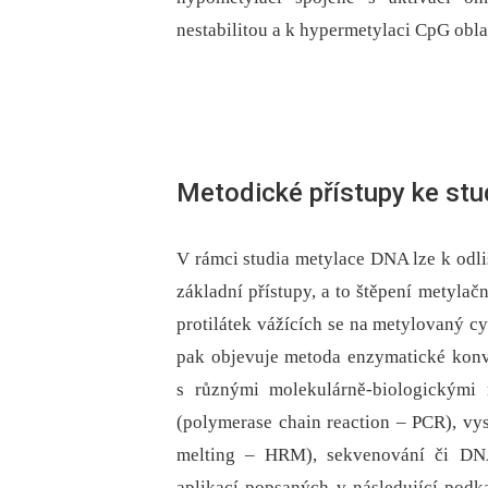
nestabilitou a k hypermetylaci CpG obl
Metodické přístupy ke st
V rámci studia metylace DNA lze k odli
základní přístupy, a to štěpení metylač
protilátek vážících se na metylovaný cy
pak objevuje metoda enzymatické konv
s různými molekulárně-biologickými 
(polymerase chain reaction –⁠ PCR), vys
melting –⁠ HRM), sekvenování či DNA
aplikací popsaných v následující podk