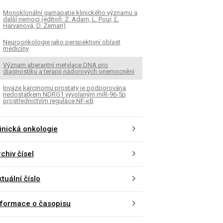
Monoklonální gamapatie klinického významu a
další nemoci (editoři: Z. Adam, L. Pour, Ľ.
Harvanová, D. Zeman)
Neuroonkologie jako perspektivní oblast
medicíny
Význam aberantní metylace DNA pro
diagnostiku a terapii nádorových onemocnění
Invaze karcinomu prostaty je podporována
nedostatkem NDRG1 vyvolaným miR-96-5p
prostřednictvím regulace NF-κB
linická onkologie
chiv čísel
tuální číslo
nformace o časopisu