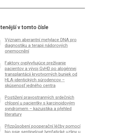
tenější v tomto čísle
Význam aberantní metylace DNA pro
diagnostiku a terapii nádorových
onemocnění
Faktory ovplyvňujúce prežívanie
pacientov a vývoj GvHD po alogénnej
transplantácii krvotvorných buniek od
HLA-identických súrodencov –
skúsenosť jedného centra
Postižení pravostranných srdečních
chlopní u pacientky s karcinoidovým
syndromem – kazuistika a přehled
literatury
Přizpůsobení pooperační léčby pomocí
bio psie sentinelové lymfatické uzliny u