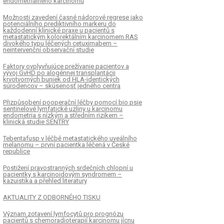
endometriálneho karcinómu
Možnosti zavedení časné nádorové regrese jako
potenciálního prediktivního markeru do
každodenní klinické praxe u pacientů s
metastatickým kolorektálním karcinomem RAS
divokého typu léčených cetuximabem –
neintervenční observační studie
Faktory ovplyvňujúce prežívanie pacientov a
vývoj GvHD po alogénnej transplantácii
krvotvorných buniek od HLA-identických
súrodencov – skúsenosť jedného centra
Přizpůsobení pooperační léčby pomocí bio psie
sentinelové lymfatické uzliny u karcinomu
endometria s nízkým a středním rizikem –
klinická studie SENTRY
Tebentafusp v léčbě metastatického uveálního
melanomu – první pacientka léčená v České
republice
Postižení pravostranných srdečních chlopní u
pacientky s karcinoidovým syndromem –
kazuistika a přehled literatury
AKTUALITY Z ODBORNÉHO TISKU
Význam zotavení lymfocytů pro prognózu
pacientů s chemoradioterapií karcinomu jícnu