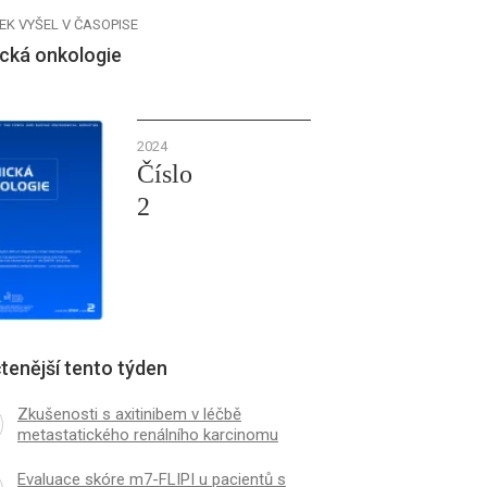
EK VYŠEL V ČASOPISE
ická onkologie
2024
Číslo
2
tenější tento týden
Zkušenosti s axitinibem v léčbě
metastatického renálního karcinomu
Evaluace skóre m7-FLIPI u pacientů s