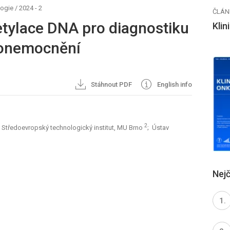
logie
/
2024 - 2
ČLÁN
tylace DNA pro diagnostiku
Klin
 onemocnění
Stáhnout PDF
English info
2
 Středoevropský technologický institut, MU Brno
; Ústav
Nejč