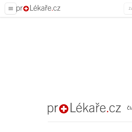
proLékaře.cz
Čl
proLékaře.cz