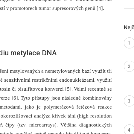
astí v promotorech tumor supresorových genů [4].
Nejč
udiu metylace DNA
šení metylovaných a nemetylovaných bazí využít tři
ně senzitivními restrikčními endonukleázami, využití
tosin či bisulfitovou konverzi [5]. Velmi recentně se
erze [6]. Tyto přístupy jsou následně kombinovány
metodami, jako je polymerázová řetězová reakce
okorozlišovací analýza křivek tání (high resolution
 čipy (tzv. microarrays). Většina diagnostických
apitole využívá právě metodu bisulfitové konverze,