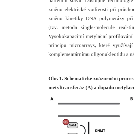
nativním stavu. Dostupné technologie
změnu elektrické vodivosti při průch
změnu kinetiky DNA polymerázy při 
(tzv. metoda single-molecule real-
Vysokokapacitní metylační profilování
principu microarrays, které využíva
komplementárnímu oligonukleotidu a nás
Obr. 1. Schematické znázornění proc
metyltransferáz (A) a dopadu metylac