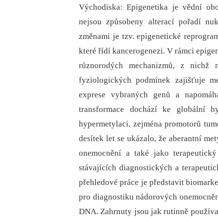
Východiska: Epigenetika je vědní ob
nejsou způsobeny alterací pořadí nu
změnami je tzv. epigenetické reprogr
které řídí kancerogenezi. V rámci epige
různorodých mechanizmů, z nichž 
fyziologických podmínek zajišťuje m
exprese vybraných genů a napomáhá
transformace dochází ke globální h
hypermetylaci, zejména promotorů tum
desítek let se ukázalo, že aberantní m
onemocnění a také jako terapeutický 
stávajících diagnostických a terapeuti
přehledové práce je představit biomarke
pro diagnostiku nádorových onemocnění
DNA. Zahrnuty jsou jak rutinně používa