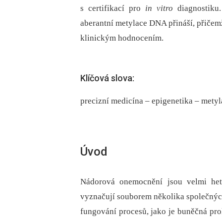
s certifikací pro
in vitro
diagnostiku
aberantní metylace DNA přináší, přičemž
klinickým hodnocením.
Klíčová slova:
precizní medicína – epigenetika – met
Úvod
Nádorová onemocnění jsou velmi het
vyznačují souborem několika společných
fungování procesů, jako je buněčná prol