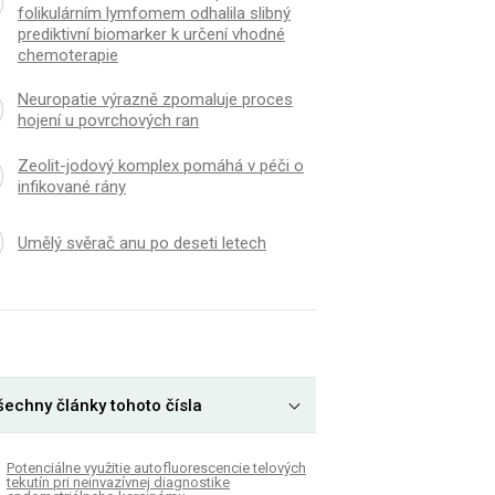
folikulárním lymfomem odhalila slibný
prediktivní biomarker k určení vhodné
chemoterapie
Neuropatie výrazně zpomaluje proces
hojení u povrchových ran
Zeolit-jodový komplex pomáhá v péči o
infikované rány
Umělý svěrač anu po deseti letech
šechny články tohoto čísla
Potenciálne využitie autofluorescencie telových
tekutín pri neinvazívnej diagnostike