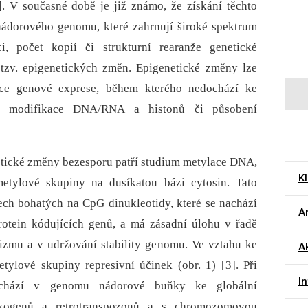
]. V současné době je již známo, že získání těchto
nádorového genomu, které zahrnují široké spektrum
ci, počet kopií či strukturní rearanže genetické
 tzv. epigenetických změn. Epigenetické změny lze
ace genové exprese, během kterého nedochází ke
 modifikace DNA/RNA a histonů či působení
etické změny bezesporu patří studium metylace DNA,
K
metylové skupiny na dusíkatou bázi cytosin. Tato
ech bohatých na CpG dinukleotidy, které se nachází
Ar
otein kódujících genů, a má zásadní úlohu v řadě
izmu a v udržování stability genomu. Ve vztahu ke
Ak
ylové skupiny represivní účinek (obr. 1) [3]. Při
I
ochází v genomu nádorové buňky ke globální
nkogenů a retrotranspozonů a s chromozomovou