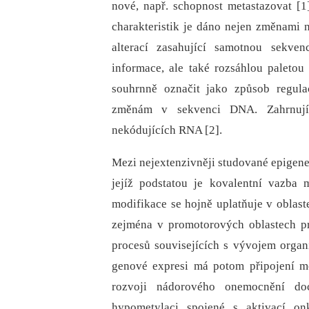
nové, např. schopnost metastazovat [1
charakteristik je dáno nejen změnami 
alterací zasahující samotnou sekven
informace, ale také rozsáhlou paletou
souhrnně označit jako způsob regul
změnám v sekvenci DNA. Zahrnují
nekódujících RNA [2].
Mezi nejextenzivněji studované epigen
jejíž podstatou je kovalentní vazba 
modifikace se hojně uplatňuje v oblast
zejména v promotorových oblastech pr
procesů souvisejících s vývojem organ
genové expresi má potom připojení met
rozvoji nádorového onemocnění d
hypometylaci spojené s aktivací o