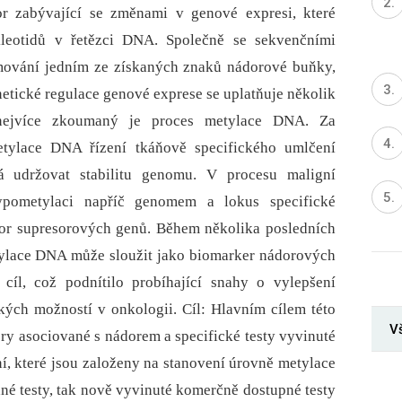
or zabývající se změnami v genové expresi, které
kleotidů v řetězci DNA. Společně se sekvenčními
amování jedním ze získaných znaků nádorové buňky,
netické regulace genové exprese se uplatňuje několik
nejvíce zkoumaný je proces metylace DNA. Za
etylace DNA řízení tkáňově specifického umlčení
 udržovat stabilitu genomu. V procesu maligní
ypometylaci napříč genomem a lokus specifické
or supresorových genů. Během několika posledních
etylace DNA může sloužit jako biomarker nádorových
cíl, což podnítilo probíhající snahy o vylepšení
ckých možností v onkologii. Cíl: Hlavním cílem této
V
ry asociované s nádorem a specifické testy vyvinuté
, které jsou založeny na stanovení úrovně metylace
né testy, tak nově vyvinuté komerčně dostupné testy