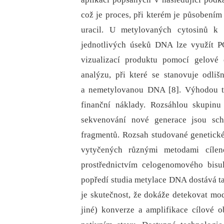
což je proces, při kterém je působení
uracil. U metylovaných cytosinů k 
jednotlivých úseků DNA lze využít P
vizualizací produktu pomocí gelové 
analýzu, při které se stanovuje odli
a nemetylovanou DNA [8]. Výhodou tě
finanční náklady. Rozsáhlou skupinu
sekvenování nové generace jsou sc
fragmentů. Rozsah studované genetick
vytyčených různými metodami cíle
prostřednictvím celogenomového bisu
popředí studia metylace DNA dostává ta
je skutečnost, že dokáže detekovat mod
jiné) konverze a amplifikace cílové 