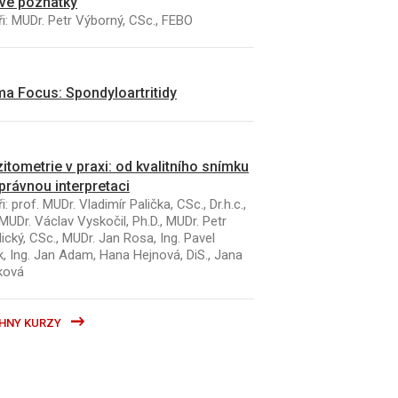
vé poznatky
i: MUDr. Petr Výborný, CSc., FEBO
a Focus: Spondyloartritidy
itometrie v praxi: od kvalitního snímku
právnou interpretaci
i: prof. MUDr. Vladimír Palička, CSc., Dr.h.c.,
MUDr. Václav Vyskočil, Ph.D., MUDr. Petr
ický, CSc., MUDr. Jan Rosa, Ing. Pavel
k, Ing. Jan Adam, Hana Hejnová, DiS., Jana
ková
HNY KURZY