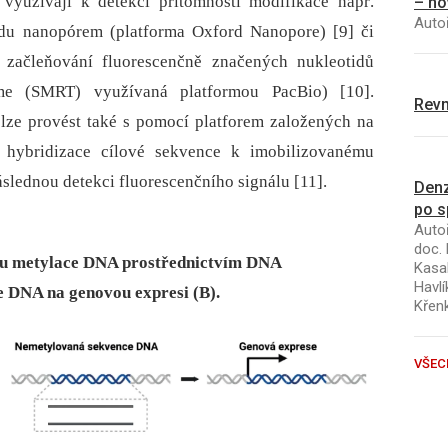
 využívají k detekci přítomnosti modifikace např.
– no
Autoř
odu nanopórem (platforma Oxford Nanopore) [9] či
začleňování fluorescenčně značených nukleotidů
time (SMRT) využívaná platformou PacBio) [10].
Revm
 lze provést také s pomocí platforem založených na
jí hybridizace cílové sekvence k imobilizovanému
lednou detekci fluorescenčního signálu [11].
Denz
po s
Autoř
doc. 
esu metylace DNA prostřednictvím DNA
Kasal
Havlí
e DNA na genovou expresi (B).
Křen
VŠEC