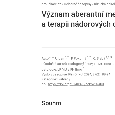
proLékaře.cz
/
Odborné časopisy
/
Klinická onko
Význam aberantní me
a terapii nádorových
1,2
1,2
1,2,3
Autoři: T. Urban
; P. Pokorná
; O. Slabý
1
Působiště autorů: Biologický ústav, LF MU Brno
;
3
patologie, LF MU a FN Brno
Vyšlo v časopise:
Klin Onkol 2024; 37(2): 88-94
Kategorie: Přehledy
doi:
https://doi.org/10.48095/ccko202488
Souhrn