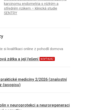
karcinomu endometria s nízkým a
středním rizikem – klinická studie
SENTRY
zy
e si kvalifikaci online z pohodlí domova
vá zátka a její řešení
NOVÝ KURZ
 praktické medicíny 2/2026 (znalostní
 z časopisu)
kolin v neuroprotekci a neuroregeneraci