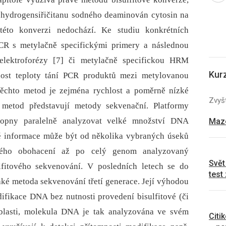
m hydrogensiřičitanu sodného deaminován cytosin na
této konverzi nedochází. Ke studiu konkrétních
CR s metylačně specifickými primery a následnou
elektroforézy [7] či metylačně specifickou HRM
Kur
šnost teploty tání PCR produktů mezi metylovanou
chto metod je zejména rychlost a poměrně nízké
Zvyšt
 metod představují metody sekvenační. Platformy
hopny paralelně analyzovat velké množství DNA
Mazo
é informace může být od několika vybraných úseků
ného obohacení až po celý genom analyzovaný
Svět
lfitového sekvenování. V posledních letech se do
test
ké metoda sekvenování třetí generace. Její výhodou
ifikace DNA bez nutnosti provedení bisulfitové (či
oblasti, molekula DNA je tak analyzována ve svém
Citi