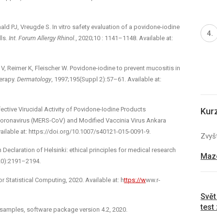
d PJ, Vreugde S. In vitro safety evaluation of a povidone-iodine
lls.
Int. Forum Allergy Rhinol.
, 2020;10 : 1141–1148. Available at:
V, Reimer K, Fleischer W. Povidone-iodine to prevent mucositis in
erapy.
Dermatology
, 1997;195(Suppl 2):57–61. Available at:
ctive Virucidal Activity of Povidone-Iodine Products
Kur
oronavirus (MERS-CoV) and Modified Vaccinia Virus Ankara
vailable at: https://doi.org/10.1007/s40121-015-0091-9.
Zvyšt
eclaration of Helsinki: ethical principles for medical research
Mazo
20):2191–2194.
Statistical Computing, 2020. Available at: h
ttps://w
ww.r-
Svět
test
samples, software package version 4.2, 2020.