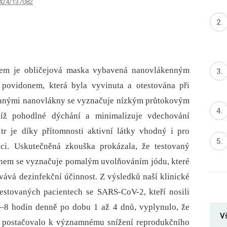
0424/137082
em je obličejová maska vybavená nanovlákenným
povidonem, která byla vyvinuta a otestována při
zovanými nanovlákny se vyznačuje nízkým průtokovým
íž pohodlné dýchání a minimalizuje vdechování
ltr je díky přítomnosti aktivní látky vhodný i pro
ici. Uskutečněná zkouška prokázala, že testovaný
onem se vyznačuje pomalým uvolňováním jódu, které
vává dezinfekční účinnost. Z výsledků naší klinické
estovaných pacientech se SARS-CoV-2, kteří nosili
–8 hodin denně po dobu 1 až 4 dnů, vyplynulo, že
V
 postačovalo k významnému snížení reprodukčního