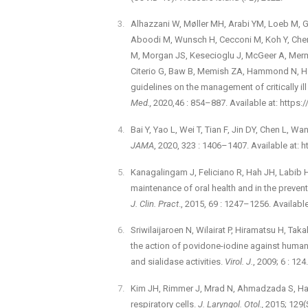
Alhazzani W, Møller MH, Arabi YM, Loeb M, 
Aboodi M, Wunsch H, Cecconi M, Koh Y, Chert
M, Morgan JS, Kesecioglu J, McGeer A, Merm
Citerio G, Baw B, Memish ZA, Hammond N, H
guidelines on the management of critically i
Med.,
2020,46 : 854–887. Available at: https
Bai Y, Yao L, Wei T, Tian F, Jin DY, Chen L,
JAMA
, 2020, 323 : 1406–1407. Available at: 
Kanagalingam J, Feliciano R, Hah JH, Labib H,
maintenance of oral health and in the preve
J. Clin. Pract
., 2015, 69 : 1247–1256. Availabl
Sriwilaijaroen N, Wilairat P, Hiramatsu H, Tak
the action of povidone-iodine against human 
and sialidase activities.
Virol. J.
, 2009; 6 : 12
Kim JH, Rimmer J, Mrad N, Ahmadzada S, Harv
respiratory cells.
J. Laryngol. Otol.,
2015; 129(S