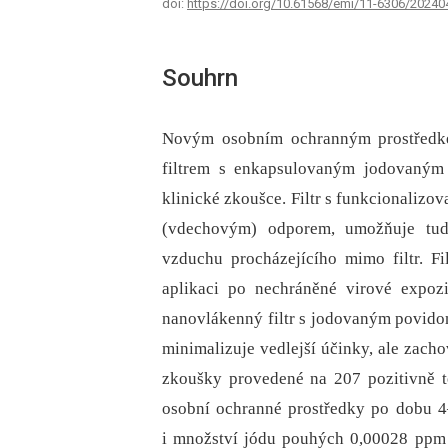
doi:
https://doi.org/10.61568/emi/11-6306/2024
Souhrn
Novým osobním ochranným prostředk
filtrem s enkapsulovaným jodovaným 
klinické zkoušce. Filtr s funkcionali
(vdechovým) odporem, umožňuje tud
vzduchu procházejícího mimo filtr. Fi
aplikaci po nechráněné virové expoz
nanovlákenný filtr s jodovaným povid
minimalizuje vedlejší účinky, ale zacho
zkoušky provedené na 207 pozitivně t
osobní ochranné prostředky po dobu 4
i množství jódu pouhých 0,00028 ppm