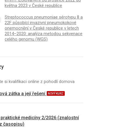
května 2023 v České republice
Streptococcus pneumoniae sérotypu 8 a
22F působící invazivní pneumokokové
onemocnění v České republice v letech
2014–2020: analýza metodou sekvenace
celého genomu (WGS)
zy
e si kvalifikaci online z pohodlí domova
vá zátka a její řešení
NOVÝ KURZ
 praktické medicíny 2/2026 (znalostní
 z časopisu)