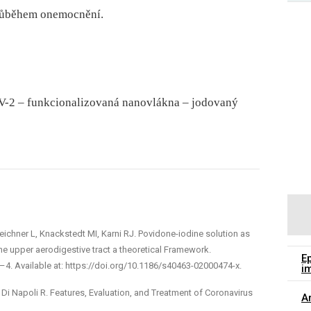
průběhem onemocnění.
V-2 – funkcionalizovaná nanovlákna – jodovaný
eichner L, Knackstedt MI, Karni RJ. Povidone-iodine solution as
e upper aerodigestive tract a theoretical Framework.
E
 1–4. Available at: https://doi.org/10.1186/s40463-02000474-x.
i
Di Napoli R. Features, Evaluation, and Treatment of Coronavirus
Ar