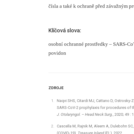
čísla a také k ochraně před závažným 
Klíčová slova:
osobní ochranné prostředky – SARS-Co
povidon
ZDROJE
Naqvi SHS, Citardi MJ, Cattano D, Ostrosky-Z
SARS-CoV-2 prophylaxis for procedures of th
J. Otolaryngol. –⁠ Head Neck Surg
., 2020; 49 :
Cascella M, Rajnik M, Aleem A, Dulebohn SC, 
(COVID-19).
Treasure Island
(FL), 2022.