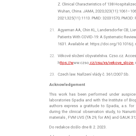
Z. Clinical Characteristics of 138 Hospitali
Wuhan, China.
JAMA
, 2020;323(11):1061–1069
2021;325(11):1113. PMID: 32031570; PMCID:
Agyeman AA, Chin KL, Landersdorfer CB, Liew
Patients With COVID-19: A Systematic Revie
1631. Available at: https://doi.org/10.1016/
Věkové složení obyvatelstva. Czso.cz. Access
h
ttps://w
ww.czso
.cz/csu/xs/vekove_sloze-
n
Czech law. Nařízení vlády č. 361/2007 Sb.
Acknowledgement
This work has been performed under auspices 
laboratories Spadia and with the Institute of Bio
authors express a gratitude to Spadia, a.s. for 
during the clinical observation study, to Nanun
materials , FVM UVS (TA 29, for AN) and GAUK 31
Do redakce došlo dne 8. 2. 2023.