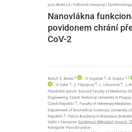
proLékaře.cz
/
Odborné časopisy
/
Epidemiologie
Nanovlákna funkcion
povidonem chrání pře
CoV-2
6
2
1,3
Autoři: E. Amler
; V. Vojáček
; B. Sopko
4
4
4
; V. Celer
; Z. Filipejova
; L. Urbanová
; J. 
Působiště autorů: Second Faculty of Medicine, Ch
Engineering, Czech Technical University in Pragu
3
Czech Republic
; Faculty of Veterinary Medicine
Department of Biomedical Sciences, University of 
6
Republic
; Police Academy in Bratislava, Bratisl
Vyšlo v časopise:
Epidemiol. Mikrobiol. Imunol. 73,
Kategorie: Původní práce