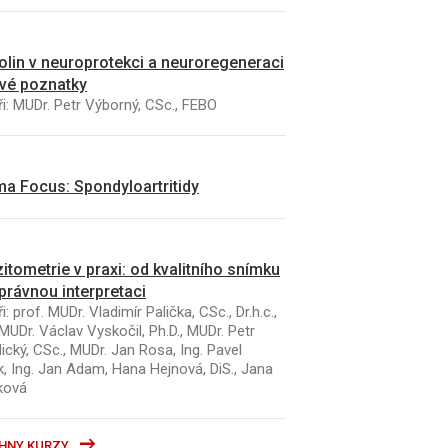
kolin v neuroprotekci a neuroregeneraci
vé poznatky
i: MUDr. Petr Výborný, CSc., FEBO
a Focus: Spondyloartritidy
itometrie v praxi: od kvalitního snímku
právnou interpretaci
i: prof. MUDr. Vladimír Palička, CSc., Dr.h.c.,
MUDr. Václav Vyskočil, Ph.D., MUDr. Petr
ický, CSc., MUDr. Jan Rosa, Ing. Pavel
k, Ing. Jan Adam, Hana Hejnová, DiS., Jana
ková
HNY KURZY