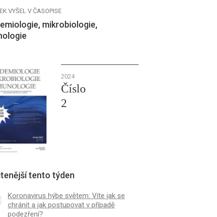
EK VYŠEL V ČASOPISE
emiologie, mikrobiologie,
nologie
2024
Číslo
2
tenější tento týden
Koronavirus hýbe světem: Víte jak se
chránit a jak postupovat v případě
podezření?