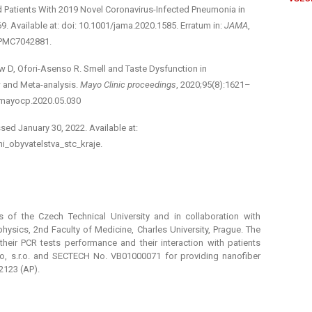
zed Patients With 2019 Novel Coronavirus-Infected Pneumonia in
. Available at: doi: 10.1001/jama.2020.1585. Erratum in:
JAMA
,
 PMC7042881.
 D, Ofori-Asenso R. Smell and Taste Dysfunction in
w and Meta-analysis.
Mayo Clinic proceedings
, 2020;95(8):1621–
j. mayocp.2020.05.030
ed January 30, 2022. Available at:
i_obyvatelstva_stc_kraje.
of the Czech Technical University and in collaboration with
physics, 2nd Faculty of Medicine, Charles University, Prague. The
their PCR tests performance and their interaction with patients
tio, s.r.o. and SECTECH No. VB01000071 for providing nanofiber
2123 (AP).