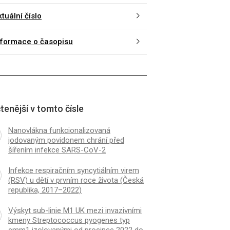
tuální číslo
nformace o časopisu
tenější v tomto čísle
Nanovlákna funkcionalizovaná
jodovaným povidonem chrání před
šířením infekce SARS-CoV-2
Infekce respiračním syncytiálním virem
(RSV) u dětí v prvním roce života (Česká
republika, 2017–2022)
Výskyt sub-linie M1 UK mezi invazivními
kmeny Streptococcus pyogenes typ
emm1 izolovanými od prosince 2022 do