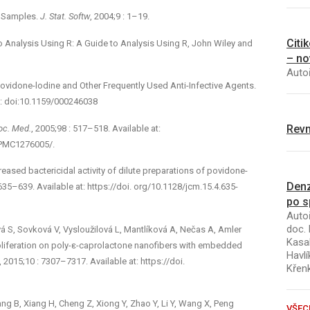
y Samples.
J. Stat. Softw
, 2004;9 : 1–19.
Citi
Analysis Using R: A Guide to Analysis Using R, John Wiley and
– no
Autoř
 Povidone-lodine and Other Frequently Used Anti-Infective Agents.
at: doi:10.1159/000246038
Revm
Soc. Med.
, 2005;98 : 517–518. Available at:
/PMC1276005/.
ased bactericidal activity of dilute preparations of povidone-
Denz
 635–639. Available at: https://doi. org/10.1128/jcm.15.4.635-
po s
Autoř
doc. 
 S, Sovková V, Vysloužilová L, Mantlíková A, Nečas A, Amler
Kasal
roliferation on poly-ε-caprolactone nanofibers with embedded
Havlí
, 2015;10 : 7307–7317. Available at: https://doi.
Křen
ng B, Xiang H, Cheng Z, Xiong Y, Zhao Y, Li Y, Wang X, Peng
VŠEC