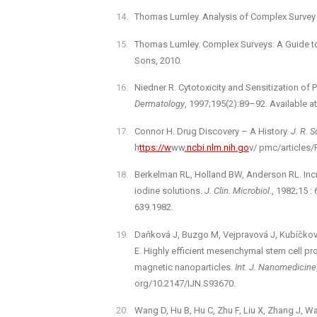
Thomas Lumley. Analysis of Complex Surve
Thomas Lumley. Complex Surveys: A Guide to 
Sons, 2010.
Niedner R. Cytotoxicity and Sensitization of
Dermatology
, 1997;195(2):89–92. Available 
Connor H. Drug Discovery –⁠ A History.
J. R. 
h
ttps://w
ww
.ncbi.nlm.nih.go
v/ pmc/articles
Berkelman RL, Holland BW, Anderson RL. Incre
iodine solutions.
J. Clin. Microbiol
., 1982;15 :
639.1982.
Daňková J, Buzgo M, Vejpravová J, Kubíčková
E. Highly efficient mesenchymal stem cell p
magnetic nanoparticles.
Int. J. Nanomedicine
org/10.2147/IJN.S93670.
Wang D, Hu B, Hu C, Zhu F, Liu X, Zhang J, Wa