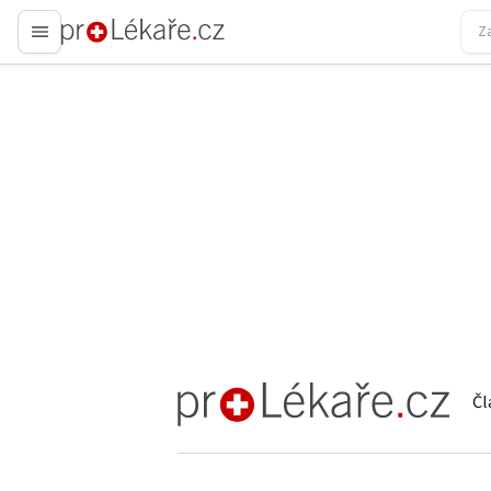
proLékaře.cz
Čl
proLékaře.cz