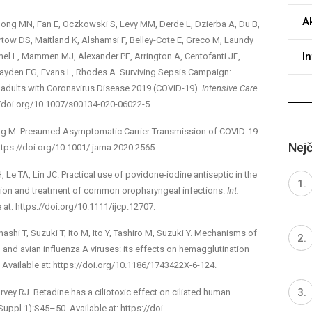
Ak
Gong MN, Fan E, Oczkowski S, Levy MM, Derde L, Dzierba A, Du B,
ow DS, Maitland K, Alshamsi F, Belley-Cote E, Greco M, Laundy
I
el L, Mammen MJ, Alexander PE, Arrington A, Centofanti JE,
ayden FG, Evans L, Rhodes A. Surviving Sepsis Campaign:
ll adults with Coronavirus Disease 2019 (COVID-19).
Intensive Care
://doi.org/10.1007/s00134-020-06022-5.
 Wang M. Presumed Asymptomatic Carrier Transmission of COVID-19.
Nejč
https://doi.org/10.1001/ jama.2020.2565.
 Le TA, Lin JC. Practical use of povidone-iodine antiseptic in the
ntion and treatment of common oropharyngeal infections.
Int.
e at: https://doi.org/10.1111/ijcp.12707.
ahashi T, Suzuki T, Ito M, Ito Y, Tashiro M, Suzuki Y. Mechanisms of
and avian influenza A viruses: its effects on hemagglutination
4. Available at: https://doi.org/10.1186/1743422X-6-124.
ey RJ. Betadine has a ciliotoxic effect on ciliated human
uppl 1):S45–50. Available at: https://doi.