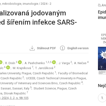
, mikrobiologie, imunologie
/
2024 - 2
ČLÁN
alizovaná jodovaným
Epid
imu
d šířením infekce SARS-
Stáhnout PDF
English version
3
1,3,5
2
4
; R. Divín
; A. Pashchenko
; J. Varga
; A. Nečas
6
7
2
Rulc
; M. Krajníková
; T. Jarošíková
1
arles University, Prague, Czech Republic
; Faculty of Biomedical
2
e, Czech Republic
; UCEEB, Czech Technical University in Prague,
4
, University of Veterinary and Sciences Brno, Czech Republic
;
Nejč
5
Sassari, Sassari, Italy
; Student Science, Prague, Czech
7
ava, Slovak Republic
 2024, č. 2, s. 98-105