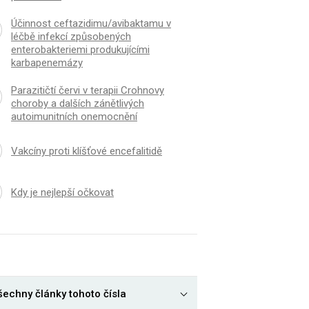
Účinnost ceftazidimu/avibaktamu v
léčbě infekcí způsobených
enterobakteriemi produkujícími
karbapenemázy
Parazitičtí červi v terapii Crohnovy
choroby a dalších zánětlivých
autoimunitních onemocnění
Vakcíny proti klíšťové encefalitidě
Kdy je nejlepší očkovat
šechny články tohoto čísla