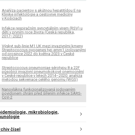
Analýza pacientov s akútnou hepatitídou E na
Klinike infektológie a cestovnej medicíny
v Košiciach
Infekce respiračním syncytiálním virem (RSV) u
dětí v prvním roce života (Česká republika,
2017–2022)
Výskyt sub-linie M1 UK mezi invazivními kmeny
Streptococcus pyogenes typ emm1 izolovanými
od prosince 2022 do května 2023 v České
republice
Streptococcus pneumoniae sérotypu 8 a 22F
působící invazivní pneumokokové onemocnění
v České republice v letech 2014–2020: analýza
metodou sekvenace celého genomu (WGS)
Nanovlákna funkcionalizovaná jodovaným
povidonem chrání před šířením infekce SARS-
CoV-2
pidemiologie, mikrobiologie,
munologie
chiv čísel