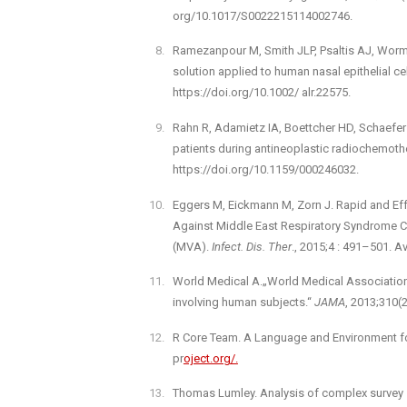
org/10.1017/S0022215114002746.
Ramezanpour M, Smith JLP, Psaltis AJ, Wormal
solution applied to human nasal epithelial ce
https://doi.org/10.1002/ alr.22575.
Rahn R, Adamietz IA, Boettcher HD, Schaefer 
patients during antineoplastic radiochemoth
https://doi.org/10.1159/000246032.
Eggers M, Eickmann M, Zorn J. Rapid and Effe
Against Middle East Respiratory Syndrome C
(MVA).
Infect. Dis. Ther
., 2015;4 : 491–501. A
World Medical A.„World Medical Association D
involving human subjects.“
JAMA
, 2013;310(
R Core Team. A Language and Environment for 
pr
oject.org/.
Thomas Lumley. Analysis of complex survey 