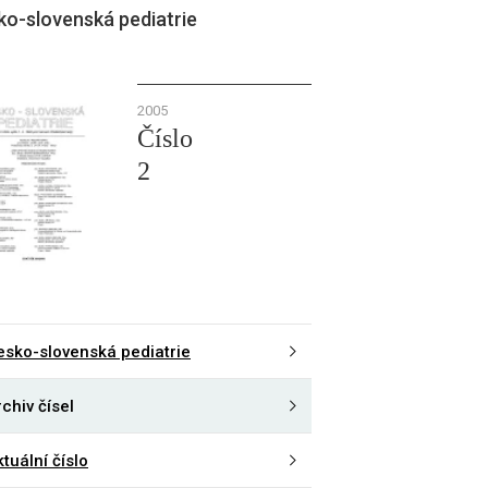
ko-slovenská pediatrie
2005
Číslo
2
esko-slovenská pediatrie
chiv čísel
tuální číslo