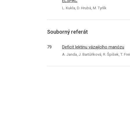
ELSPAC
L. Kukla, D. Hrubá, M. Tyrlík
Souborný referát
79
Deficit lektinu vázajícího manózu
A. Janda, J. Bartůňková, R. Špíšek, T. Fre