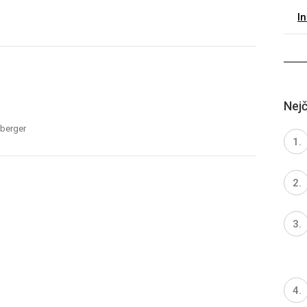
I
Nejč
iberger