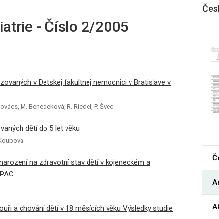
Čes
atrie - Číslo 2/2005
lizovaných v Detskej fakultnej nemocnici v Bratislave v
Kovács, M. Benedeková, R. Riedel, P. Švec
aných dětí do 5 let věku
. Koubová
Č
narození na zdravotní stav dětí v kojeneckém a
SPAC
Ar
Ak
uři a chování dětí v 18 měsících věku Výsledky studie