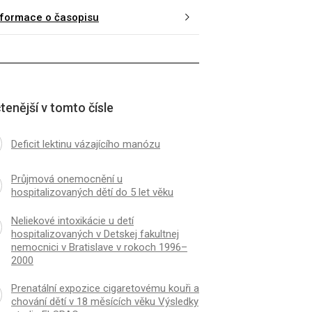
nformace o časopisu
tenější v tomto čísle
Deficit lektinu vázajícího manózu
Průjmová onemocnění u
hospitalizovaných dětí do 5 let věku
Neliekové intoxikácie u detí
hospitalizovaných v Detskej fakultnej
nemocnici v Bratislave v rokoch 1996–
2000
Prenatální expozice cigaretovému kouři a
chování dětí v 18 měsících věku Výsledky