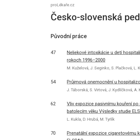
proLékaře.cz
Česko-slovenská pedi
Původní práce
47
Neliekové intoxikácie u detí hospita
rokoch 1996–2000
M. Kuželová, J. Seginko, S. Plačková, L. 
54
Průjmová onemocnění u hospitalizov
J. Táborská, S. Virtová, J. Kydlíčková, A
62
Vliv expozice pasivnímu kouření po 
batolecím věku Výsledky studie EL
L. Kukla, D. Hrubá, M. Tyrlík
70
Prenatální expozice cigaretovému ko