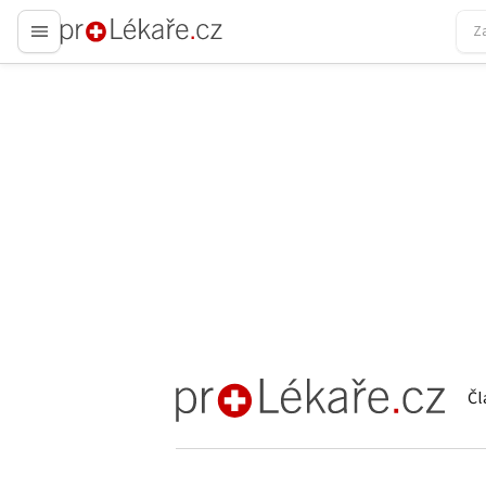
proLékaře.cz
Čl
proLékaře.cz